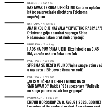
REGION
6 sati ago
NASTAVAK TERORA U PRIŠTINI! Kurti se uplašio
istine pa proglasio direktora Telekoma
nepoželjnim
ESTRADA
6 sati ago
ANA NIKOLIĆ JE NAZVALA “KU*VETINO RASPALA”!
Otkriveno gdje se nalazi supruga Slobe
Radanovića nakon brutalnih prijetnji!
DRUŠTVO
7 sati ago
HAOS NA PUMPAMA U BiH! Dizel skočio na 3,45
KM, vozače uskoro čeka novi šok
POLITIKA
7 sati ago
SPREMA SE NEŠTO VELIKO! Vojne snage stižu već
u augustu u BiH, evo o čemu se radi!
POLITIKA
8 sati ago
„NEĆEMO ČEKATI DEBELI MINUS DA SE
SMRZAVAMO!“ Dakić (PSS) upozorava “Ugljevik
ne smije ponovo ostati bez grijanja!”
HOROSKOP
8 sati ago
DNEVNI HOROSKOP ZA 8. AVGUST 2026. GODINE!
Lavovima stiže poslovni proboj, Škorpijama gori