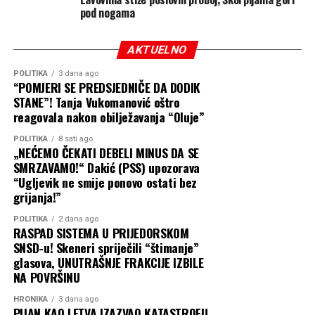
pod nogama
AKTUELNO
POLITIKA
3 dana ago
“POMJERI SE PREDSJEDNIČE DA DODIK
STANE”! Tanja Vukomanović oštro
reagovala nakon obilježavanja “Oluje”
POLITIKA
8 sati ago
„NEĆEMO ČEKATI DEBELI MINUS DA SE
SMRZAVAMO!“ Dakić (PSS) upozorava
“Ugljevik ne smije ponovo ostati bez
grijanja!”
POLITIKA
2 dana ago
RASPAD SISTEMA U PRIJEDORSKOM
SNSD-u! Skeneri spriječili “štimanje”
glasova, UNUTRAŠNJE FRAKCIJE IZBILE
NA POVRŠINU
HRONIKA
3 dana ago
PIJAN KAO LETVA IZAZVAO KATASTROFU