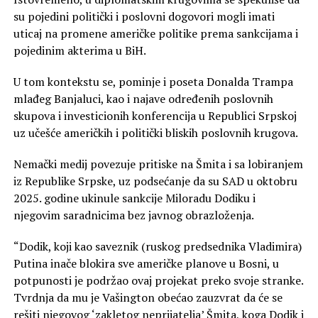
su pojedini politički i poslovni dogovori mogli imati
uticaj na promene američke politike prema sankcijama i
pojedinim akterima u BiH.
U tom kontekstu se, pominje i poseta Donalda Trampa
mlađeg Banjaluci, kao i najave određenih poslovnih
skupova i investicionih konferencija u Republici Srpskoj
uz učešće američkih i politički bliskih poslovnih krugova.
Nemački medij povezuje pritiske na Šmita i sa lobiranjem
iz Republike Srpske, uz podsećanje da su SAD u oktobru
2025. godine ukinule sankcije Miloradu Dodiku i
njegovim saradnicima bez javnog obrazloženja.
“Dodik, koji kao saveznik (ruskog predsednika Vladimira)
Putina inače blokira sve američke planove u Bosni, u
potpunosti je podržao ovaj projekat preko svoje stranke.
Tvrdnja da mu je Vašington obećao zauzvrat da će se
rešiti njegovog ‘zakletog neprijatelja’ Šmita, koga Dodik i