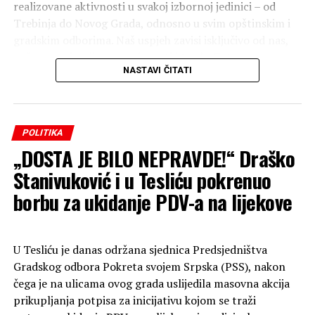
realizovane aktivnosti u svakoj izbornoj jedinici – od
Trebinja do Novog Grada, odnosno u svim opštinskim i
gradskim odborima. Naš uspjeh zavisi isključivo od nas,
naše organizacije, posvećenosti i truda. Zato
NASTAVI ČITATI
nastavljamo još snažnije, odgovornije i predanije, jer
samo ozbiljnim radom i prisustvom na terenu možemo
ostvariti rezultat. Radimo, ne stajemo!“ — poručio je
Drinić.
POLITIKA
„DOSTA JE BILO NEPRAVDE!“ Draško
Reproduktor
videozapisa
Stanivuković i u Tesliću pokrenuo
borbu za ukidanje PDV-a na lijekove
U Tesliću je danas održana sjednica Predsjedništva
Gradskog odbora Pokreta svojem Srpska (PSS), nakon
čega je na ulicama ovog grada uslijedila masovna akcija
prikupljanja potpisa za inicijativu kojom se traži