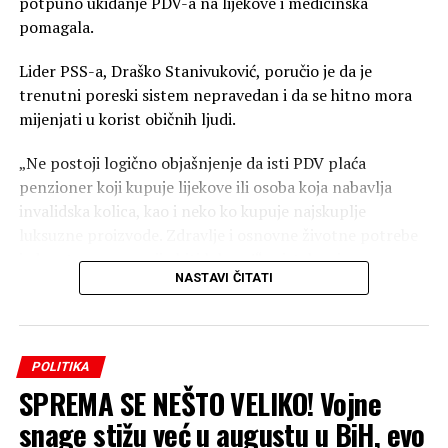
potpuno ukidanje PDV-a na lijekove i medicinska
pomagala.
Lider PSS-a, Draško Stanivuković, poručio je da je
trenutni poreski sistem nepravedan i da se hitno mora
mijenjati u korist običnih ljudi.
„Ne postoji logično objašnjenje da isti PDV plaća
penzioner koji kupuje lijekove ili osoba koja nabavlja
invalidska kolica, kao i neko ko kupuje najskuplje
luksuzne proizvode. Zdravlje i osnovne životne potrebe
jednostavno ne smiju biti luksuz!“ — istakao je
NASTAVI ČITATI
Stanivuković.
Koji su naredni koraci?
Stanivuković se posebno zahvalio građanima Teslića na
POLITIKA
odzivu i podršci, naglasivši da ovo nije samo jednokratna
SPREMA SE NEŠTO VELIKO! Vojne
akcija, već početak šire borbe na nivou cijele zemlje:
snage stižu već u augustu u BiH, evo
Masovna podrška: Svaki prikupljeni potpis predstavlja