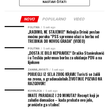
prethodne, zbog čega se očekuje dolazak padobranskih
NASTAVI ČITATI
jedinica iz Italije.
Iz EUFOR-a uvjeravaju da se intenzivniji vojni saobraćaj
NOVO
POPULARNO
VIDEO
odnosi na pripremne aktivnosti za realizaciju ove vježbe
POLITIKA
5 sati ago
kojom se operativna sposobnost snaga iz sastava
„RADIMO, NE STAJEMO!“ Nebojša Drinić poslao
Multinacionalnog bataljona diže na novi nivo.
moćnu poruku “PSS spremno ulazi u borbu od
TREBINJA DO NOVOG GRADA” (VIDEO)
Vježba će se odvijati na više lokacija uz logističku
POLITIKA
5 sati ago
podršku Oružanih snaga BiH, čime se dodatno potvrđuje
„DOSTA JE BILO NEPRAVDE!“ Draško Stanivuković
i u Tesliću pokrenuo borbu za ukidanje PDV-a na
partnerski odnos i podrška institucijama BiH.
lijekove
(Klix)
ZANIMLJIVOSTI
5 sati ago
POBJEGLI IZ SELA ZBOG KRAVA! Turisti se žalili
na zvona, a gradonačelnik ŽIVOTINJE POZVAO NA
RAZGOVOR!
KUHINJICA
5 sati ago
IMATE PARADAJZ I 20 MINUTA? Recept koji je
zaludio domaćice – kada probate ovo jelo,
pravićete ga stalno!