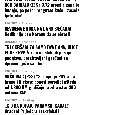
KOD BANJALUKE! Sa 3,72 promila zapalio
imanje, pa požar progutao kuće i zasade
lješnjaka!
POLITIKA
3 dana ago
NEVIĐENA BRUKA NA DANU SJEĆANJA!
Dodik nije dao Karanu da se obrati!
HRONIKA
3 dana ago
TRI OKRŠAJA ZA SAMO DVA DANA, ULICE
PUNE KRVI! Ždrale na slobodi poslije
pucnjave, prestravljeni građani sa
djecom bježe sa ulica!
POLITIKA
3 dana ago
VUČKOVAC (PSS) “Smanjenje PDV-a na
hranu i lijekove donosi porodici uštedu
od 1.800 KM godišnje, a zdravstvu 300
miliona KM!”
POLITIKA
19 sati ago
„K’O DA KOPAJU PANAMSKI KANAL!“
Građani Prijedora raskrinkali