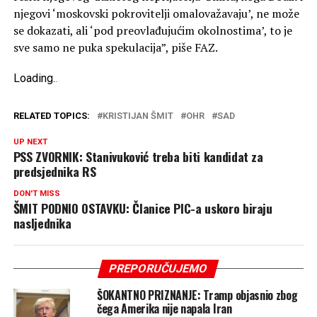
njegovi ‘moskovski pokrovitelji omalovažavaju’, ne može
se dokazati, ali ‘pod preovlađujućim okolnostima’, to je
sve samo ne puka spekulacija”, piše FAZ.
Loading
.
.
.
RELATED TOPICS:
KRISTIJAN ŠMIT
OHR
SAD
UP NEXT
PSS ZVORNIK: Stanivuković treba biti kandidat za
predsjednika RS
DON'T MISS
ŠMIT PODNIO OSTAVKU: Članice PIC-a uskoro biraju
nasljednika
PREPORUČUJEMO
ŠOKANTNO PRIZNANJE: Tramp objasnio zbog
čega Amerika nije napala Iran