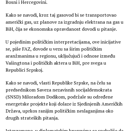
Bosni i Hercegovini.
Kako se navodi, kroz taj gasovod bi se transportovao
američki gas, uz planove za izgradnju elektrana na gas u
BiH, čija se ekonomska opravdanost dovodi u pitanje.
U pojedinim političkim interpretacijama, ove inicijative
se, piše FAZ, dovode u vezu sa širim političkim
aranžmanima u regionu, uključujući i odnose između
Vašingtona i političkih aktera u BiH, pre svega u
Republici Srpskoj.
Kako se navodi, vlasti Republike Srpske, na čelu sa
predsednikom Saveza nezavisnih socijaldemokrata
(SNSD) Miloradom Dodikom, podržale su određene
energetske projekte koji dolaze iz Sjedinjenih Američkih
Država, uprkos ranijim političkim neslaganjima oko
drugih strateških pitanja.
Istovremeno, u diplomatskim krugovima se spekuliše da