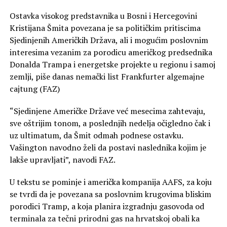
Ostavka visokog predstavnika u Bosni i Hercegovini
Kristijana Šmita povezana je sa političkim pritiscima
Sjedinjenih Američkih Država, ali i mogućim poslovnim
interesima vezanim za porodicu američkog predsednika
Donalda Trampa i energetske projekte u regionu i samoj
zemlji, piše danas nemački list Frankfurter algemajne
cajtung (FAZ)
“Sjedinjene Američke Države već mesecima zahtevaju,
sve oštrijim tonom, a poslednjih nedelja očigledno čak i
uz ultimatum, da Šmit odmah podnese ostavku.
Vašington navodno želi da postavi naslednika kojim je
lakše upravljati”, navodi FAZ.
U tekstu se pominje i američka kompanija AAFS, za koju
se tvrdi da je povezana sa poslovnim krugovima bliskim
porodici Tramp, a koja planira izgradnju gasovoda od
terminala za tečni prirodni gas na hrvatskoj obali ka