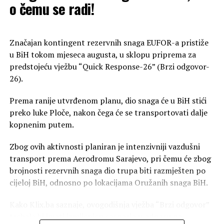
o čemu se radi!
jasnu poruku naroda da želi državu koja brine o svojim
00:00
00:40
najranjivijim kategorijama.
Glavne poruke sa sastanka u Bijeljini:
Potpuna pokrivenost terena: Analiziran rad svih
Značajan kontingent rezervnih snaga EUFOR-a pristiže
Obilazak svih opština: Akcija prikupljanja potpisa
opštinskih i gradskih odbora od Trebinja do Novog
u BiH tokom mjeseca augusta, u sklopu priprema za
nastavlja se širom Srpske, od grada do grada.
Grada.
predstojeću vježbu “Quick Response-26” (Brzi odgovor-
Konačni cilj: Pretvaranje narodne inicijative u konkretne
26).
Fokus na organizaciji: Naglašeno da su posvećenost,
zakonske izmjene u parlamentu.
trud i odgovornost ključni faktori za ostvarivanje
Prema ranije utvrđenom planu, dio snaga će u BiH stići
vrhunskog rezultata.
preko luke Ploče, nakon čega će se transportovati dalje
kopnenim putem.
Nastavak aktivnosti: PSS nastavlja sa intenzivnim radom
na terenu bez pauze.
Zbog ovih aktivnosti planiran je intenzivniji vazdušni
transport prema Aerodromu Sarajevo, pri čemu će zbog
brojnosti rezervnih snaga dio trupa biti razmješten po
cijeloj BiH, odnosno po lokacijama Oružanih snaga BiH.
Kako Klix.ba saznaje, ovogodišnja vježba “Brzi odgovor”
trebala bi imati izmijenjen scenario u odnosu na