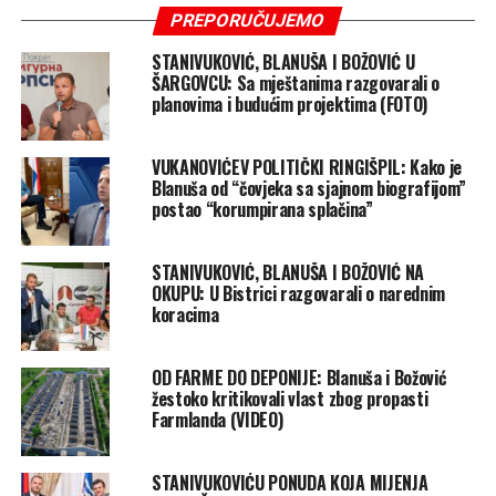
PREPORUČUJEMO
STANIVUKOVIĆ, BLANUŠA I BOŽOVIĆ U
ŠARGOVCU: Sa mještanima razgovarali o
planovima i budućim projektima (FOTO)
VUKANOVIĆEV POLITIČKI RINGIŠPIL: Kako je
Blanuša od “čovjeka sa sjajnom biografijom”
postao “korumpirana splačina”
STANIVUKOVIĆ, BLANUŠA I BOŽOVIĆ NA
OKUPU: U Bistrici razgovarali o narednim
koracima
OD FARME DO DEPONIJE: Blanuša i Božović
žestoko kritikovali vlast zbog propasti
Farmlanda (VIDEO)
STANIVUKOVIĆU PONUDA KOJA MIJENJA