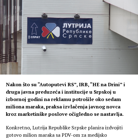
čovjek. Miješa se u djelovanje SDS-a, PDP-a, PSS-a,
Narodnog fronta, svima drži lekcije, a u svojoj „stranci“
nikome ne polaže račune — naveo je poslanik PDP-a.
Каже Небојша Вукановић
да сам погријешио. Да,
јесам – ово сам требао
написати много раније.
Небојша Вукановић је
Nakon što su “Autoputevi RS”, IRB, “HE na Drini” i
постао најкориснија
druga javna preduzeća i institucije u Srpskoj u
izbornoj godini na reklamu potrošile oko sedam
играчка режима. Свјесно
miliona maraka, praksa izvlačenja javnog novca
или несвјесно, ефекат је
kroz marketinške poslove očigledno se nastavlja.
исти – годинама
Konkretno, Lutrija Republike Srpske planira izdvojiti
разваљује опозицију,
gotovo milion maraka sa PDV-om za medijsko