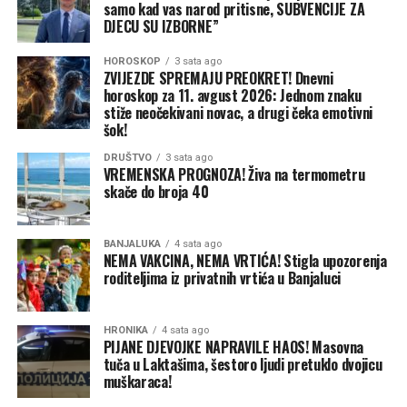
samo kad vas narod pritisne, SUBVENCIJE ZA
DJECU SU IZBORNE”
HOROSKOP
3 sata ago
ZVIJEZDE SPREMAJU PREOKRET! Dnevni
horoskop za 11. avgust 2026: Jednom znaku
stiže neočekivani novac, a drugi čeka emotivni
šok!
DRUŠTVO
3 sata ago
VREMENSKA PROGNOZA! Živa na termometru
skače do broja 40
BANJALUKA
4 sata ago
NEMA VAKCINA, NEMA VRTIĆA! Stigla upozorenja
roditeljima iz privatnih vrtića u Banjaluci
HRONIKA
4 sata ago
PIJANE DJEVOJKE NAPRAVILE HAOS! Masovna
tuča u Laktašima, šestoro ljudi pretuklo dvojicu
muškaraca!