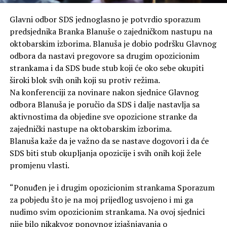
Glavni odbor SDS jednoglasno je potvrdio sporazum
predsjednika Branka Blanuše o zajedničkom nastupu na
oktobarskim izborima. Blanuša je dobio podršku Glavnog
odbora da nastavi pregovore sa drugim opozicionim
strankama i da SDS bude stub koji će oko sebe okupiti
široki blok svih onih koji su protiv režima.
Na konferenciji za novinare nakon sjednice Glavnog
odbora Blanuša je poručio da SDS i dalje nastavlja sa
aktivnostima da objedine sve opozicione stranke da
zajednički nastupe na oktobarskim izborima.
Blanuša kaže da je važno da se nastave dogovori i da će
SDS biti stub okupljanja opozicije i svih onih koji žele
promjenu vlasti.
“Ponuđen je i drugim opozicionim strankama Sporazum
za pobjedu što je na moj prijedlog usvojeno i mi ga
nudimo svim opozicionim strankama. Na ovoj sjednici
nije bilo nikakvog ponovnog izjašnjavanja o