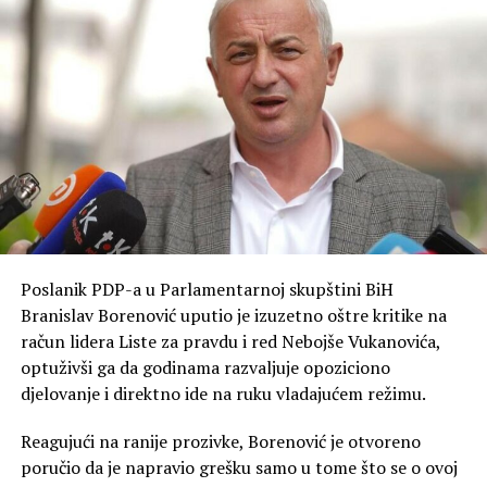
Poslanik PDP-a u Parlamentarnoj skupštini BiH
Branislav Borenović uputio je izuzetno oštre kritike na
račun lidera Liste za pravdu i red Nebojše Vukanovića,
optuživši ga da godinama razvaljuje opoziciono
djelovanje i direktno ide na ruku vladajućem režimu.
Reagujući na ranije prozivke, Borenović je otvoreno
poručio da je napravio grešku samo u tome što se o ovoj