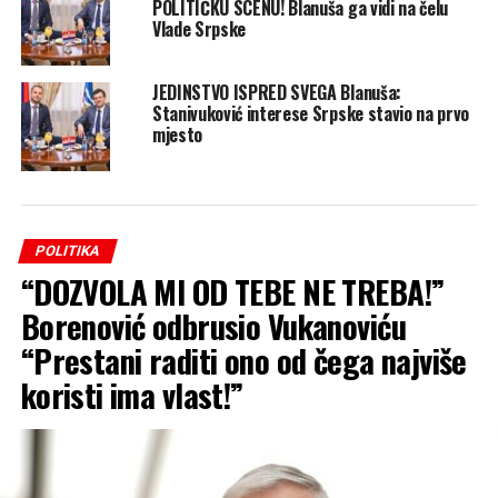
POLITIČKU SCENU! Blanuša ga vidi na čelu
Vlade Srpske
JEDINSTVO ISPRED SVEGA Blanuša:
Stanivuković interese Srpske stavio na prvo
mjesto
POLITIKA
“DOZVOLA MI OD TEBE NE TREBA!”
Borenović odbrusio Vukanoviću
“Prestani raditi ono od čega najviše
koristi ima vlast!”