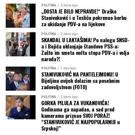
POLITIKA
3 dana ago
„DOSTA JE BILO NEPRAVDE!“ Draško
Stanivuković i u Tesliću pokrenuo borbu
za ukidanje PDV-a na lijekove
POLITIKA
2 dana ago
SKANDAL U LAKTAŠIMA! Po nalogu SNSD-
a i Bojića uklanjaju štandove PSS-a:
Zašto im smeta nulta stopa PDV-a i volja
naroda?!
POLITIKA
1 dan ago
STANIVUKOVIĆ NA PANTELEJMONU! U
Bijeljinu uvijek dolazim sa posebnim
zadovoljstvom (FOTO)
POLITIKA
2 dana ago
GORKA PILULA ZA VUKANOVIĆA!
Godinama ga napadao, a sad pred
kamerama priznao SVOJ PORAZ!
“STANIVUKOVIĆ JE NAJPOPULARNIJI u
Srpskoj!”