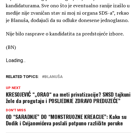
kandidaturama. Sve ono što je eventualno ranije izašlo u
medije nije zvaničan stav ni moj ni organa SDS-a”, rekao
je Blanuša, dodajući da su odluke donesene jednoglasno.
Nije bilo rasprave o kandidatita za predstojeće izbore.
(BN)
Loading
.
.
.
RELATED TOPICS:
BLANUŠA
UP NEXT
KRESOJEVIĆ “„ORAO“ na meti privatizacije? SNSD tajkuni
žele da progutaju i POSLJEDNJE ZDRAVO PREDUZEĆE”
DON'T MISS
OD “SARADNJE” DO “MONSTRUOZNE KREACIJE”: Kako su
Dodik i Cvijanovićeva poslali potpuno različite poruke