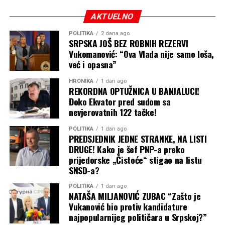
AKTUELNO
POLITIKA
2 dana ago
SRPSKA JOŠ BEZ ROBNIH REZERVI
Vukomanović: “Ova Vlada nije samo loša,
već i opasna”
HRONIKA
1 dan ago
REKORDNA OPTUŽNICA U BANJALUCI!
Đoko Ekvator pred sudom sa
nevjerovatnih 122 tačke!
POLITIKA
1 dan ago
PREDSJEDNIK JEDNE STRANKE, NA LISTI
DRUGE! Kako je šef PNP-a preko
prijedorske „Čistoće“ stigao na listu
SNSD-a?
POLITIKA
1 dan ago
NATAŠA MILJANOVIĆ ZUBAC “Zašto je
Vukanović bio protiv kandidature
najpopularnijeg političara u Srpskoj?”