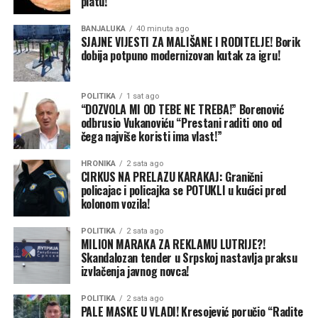
platu!
Na kraju je poručio da se politička borba za bolji život
građana nastavlja kroz nove konkretne prijedloge.
BANJALUKA
40 minuta ago
SJAJNE VIJESTI ZA MALIŠANE I RODITELJE! Borik
— Nastavljamo borbu za narod. Stabilna isporuka
dobija potpuno modernizovan kutak za igru!
električne energije i povećanje cenzusa za dječiji dodatak
samo su neke od inicijativa na kojima ćemo nastaviti
POLITIKA
1 sat ago
raditi — zaključio je Kresojević.
“DOZVOLA MI OD TEBE NE TREBA!” Borenović
odbrusio Vukanoviću “Prestani raditi ono od
čega najviše koristi ima vlast!”
HRONIKA
2 sata ago
CIRKUS NA PRELAZU KARAKAJ: Granični
policajac i policajka se POTUKLI u kućici pred
kolonom vozila!
POLITIKA
2 sata ago
MILION MARAKA ZA REKLAMU LUTRIJE?!
Skandalozan tender u Srpskoj nastavlja praksu
izvlačenja javnog novca!
POLITIKA
2 sata ago
PALE MASKE U VLADI! Kresojević poručio “Radite