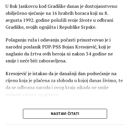
duže od dvije godine vodi bespoštedni rat protiv
U Bok Jankovcu kod Gradiške danas je dostojanstveno
gradonačelnika Banjaluke.
obilježeno sjećanje na 16 hrabrih boraca koji su 8.
avgusta 1992. godine položili svoje živote u odbrani
Nema epiteta kojim Vukanović nije počastio
Gradiške, svojih ognjišta i Republike Srpske.
Stanivukovića:
Polaganju ruža i odavanju počasti prisustvovao je i
“Simbioza sa Dodikom”
– Vukanovićeva
narodni poslanik PDP/PSS Bojan Kresojević, koji je
omiljena kovanica kojom je pokušao ubijediti
naglasio da žrtva ovih heroja ni nakon 34 godine ne
javnost da je Stanivuković prešao na stranu
smije i neće biti zaboravljena.
SNSD-a i postao “Dodikov igrač”.
Kresojević je istakao da je današnji dan podsećanje na
Optužbe za tajkune i gradnju:
Svaki kapitalni
cijenu koja je plaćena za slobodu u kojoj danas živimo, te
projekat u Banjaluci — od teniskog kompleksa,
da se odbrana naroda i ovog kraja nikada ne smije
kružnih tokova do “Rupe” u centru grada —
uzimati zdravo za gotovo.
Vukanović je proglašavao dilovima sa tajkunima
bliskim vlastima.
“Sjećanje na šesnaest
NASTAVI ČITATI
boraca koji su položili
Miniranje opozicionog jedinstva:
Vukanović je
otvoreno odbijao bilo kakvu saradnju sa