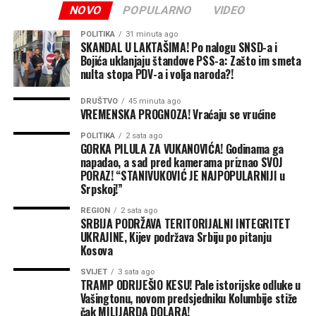
živote 8. avgusta 1992.
NOVO
POPULARNO
VIDEO
Stanivukovićem, poručujući da je Draško “veća
godine u Bok Jankovcu,
opasnost po opoziciju od samog SNSD-a” i
POLITIKA
31 minuta ago
braneći Gradišku, svoja
SKANDAL U LAKTAŠIMA! Po nalogu SNSD-a i
nazivajući ga “Draškom Dodikovićem”.
Bojića uklanjaju štandove PSS-a: Zašto im smeta
ognjišta i Republiku
nulta stopa PDV-a i volja naroda?!
Srpsku. Trideset četiri
Sve te optužbe, svakodnevni blogovi, dramatične
DRUŠTVO
45 minuta ago
konferencije za štampu i trovanje medijskog prostora
godine kasnije, njihova
VREMENSKA PROGNOZA! Vraćaju se vrućine
padaju u vodu pred samo jednom činjenicom —
narod
žrtva ostaje trajna opomena
POLITIKA
2 sata ago
mu nije povjerovao
.
GORKA PILULA ZA VUKANOVIĆA! Godinama ga
i obaveza svima nama.
napadao, a sad pred kamerama priznao SVOJ
Predizborni debakl Vukanovićeve retorike
PORAZ! “STANIVUKOVIĆ JE NAJPOPULARNIJI u
Danas smo položili ruže i
Srpskoj!”
odali počast onima
Priznanje koje je izrekao Vukanović predstavlja potpunu
REGION
2 sata ago
kapitulaciju njegove političke strategije. Dok je lider Za
SRBIJA PODRŽAVA TERITORIJALNI INTEGRITET
zahvaljujući kojima su
UKRAJINE, Kijev podržava Srbiju po pitanju
pravdu i red trošio mjesece i godine na ličnu sujetu,
odbranjeni narod i ovaj
Kosova
pljuvanje dojučerašnjeg saborca i pokušaje da sruši
Stanivukovića, građani Republike Srpske su u
kraj”
, poručio je Kresojević.
SVIJET
3 sata ago
TRAMP ODRIJEŠIO KESU! Pale istorijske odluke u
istraživanjima dali svoj jasni sud.
Vašingtonu, novom predsjedniku Kolumbije stiže
čak MILIJARDA DOLARA!