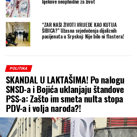
lijekove neophodne za život
“ZAR NAŠI ŽIVOTI VRIJEDE KAO KUTIJA
ŠIBICA?” Užasna svjedočenja dijaliznih
pacijenata u Srpskoj: Nije bilo ni flastera!
POLITIKA
SKANDAL U LAKTAŠIMA! Po nalogu
SNSD-a i Bojića uklanjaju štandove
PSS-a: Zašto im smeta nulta stopa
PDV-a i volja naroda?!