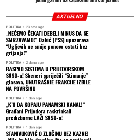
svim borcima! Vječna slava
i hvala poginulim
AKTUELNO
borcima!”
, zaključio je
Kresojević.
POLITIKA
23 sata ago
„NEĆEMO ČEKATI DEBELI MINUS DA SE
SMRZAVAMO!“ Dakić (PSS) upozorava
“Ugljevik ne smije ponovo ostati bez
Bitka u Bok Jankovcu ostaje urezana u istoriju kao jedna
grijanja!”
od presudnih u odbrani Gradiške i čitavog regiona, a
POLITIKA
2 dana ago
poruka sa današnjeg skupa jasna je — Republika Srpska
RASPAD SISTEMA U PRIJEDORSKOM
se čuva odgovornom politikom, mirom i
SNSD-u! Skeneri spriječili “štimanje”
dostojanstvenim statusom njenih stvaralaca.
glasova, UNUTRAŠNJE FRAKCIJE IZBILE
NA POVRŠINU
POLITIKA
1 dan ago
„K’O DA KOPAJU PANAMSKI KANAL!“
Građani Prijedora raskrinkali
predizborne LAŽI SNSD-a!
POLITIKA
1 dan ago
STANIVUKOVIĆ O ZLOČINU BEZ KAZNE!
„Nije im bilo dovoljno što su protjerali