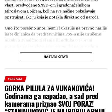
vlasti predvođene SNSD-om i gradonačelnikom
Miroslavom Bojićem, koji na sve načine pokušavaju
opstruisati akciju koja je potekla direktno od naroda.
Ono što posebno unosi nemir i ukazuje na pravno nasilje
jeste činjenica da predstavnicima PSS-a
nije uručeno
nikakvo zvanično rješenje ili odluka
o zabrani
postavljanja štandova, iako je kompletna procedura
prethodno ispoštovana u skladu sa zakonom.
NASTAVI ČITATI
Pravno nasilje i strah od građanske
inicijative
POLITIKA
Iz PSS-a oštro osuđuju ovaj čin, naglašavajući da je riječ o
GORKA PILULA ZA VUKANOVIĆA!
čistom političkom revanšizmu i pokušaju gušenja glasova
Godinama ga napadao, a sad pred
građana koji traže rasterećenje i lakši život.
kamerama priznao SVOJ PORAZ!
“Uglavnom, riječ je o tome
“STANIVUKOVIĆ JE NAJPOPULARNIJI