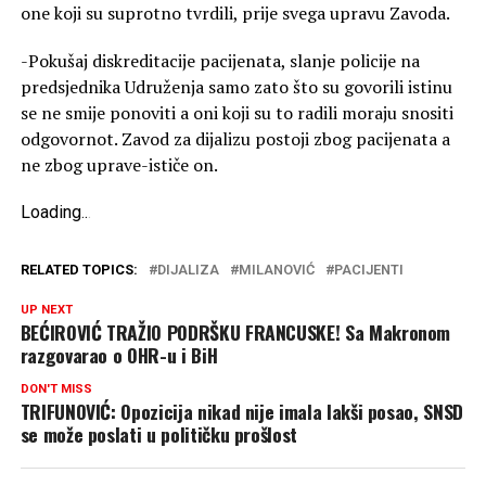
one koji su suprotno tvrdili, prije svega upravu Zavoda.
-Pokušaj diskreditacije pacijenata, slanje policije na
predsjednika Udruženja samo zato što su govorili istinu
se ne smije ponoviti a oni koji su to radili moraju snositi
odgovornot. Zavod za dijalizu postoji zbog pacijenata a
ne zbog uprave-ističe on.
Loading
.
.
.
RELATED TOPICS:
DIJALIZA
MILANOVIĆ
PACIJENTI
UP NEXT
BEĆIROVIĆ TRAŽIO PODRŠKU FRANCUSKE! Sa Makronom
razgovarao o OHR-u i BiH
DON'T MISS
TRIFUNOVIĆ: Opozicija nikad nije imala lakši posao, SNSD
se može poslati u političku prošlost