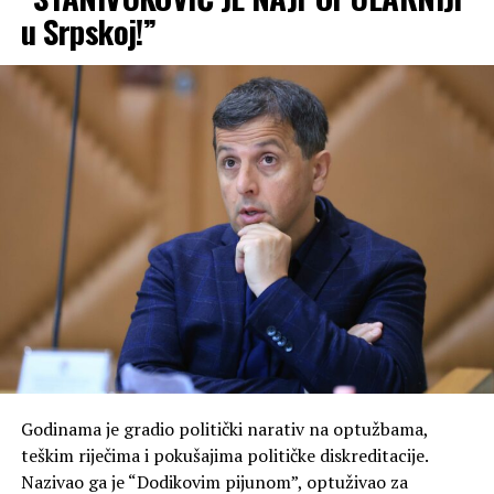
da se uklanjaju štandovi
u Srpskoj!”
ispred kancelarija PSS-a u
Laktašima, vjerovatno po
nalogu SNSD-a i njihovog
gradonačelnika Miroslava
Bojića. To je apsolutno
politički motivisano —
kome to smeta nulta stopa
PDV-a, inicijativa građana i
ono što je poteklo od
naroda?”
, poručuju iz PSS-a
i dodaju:
Godinama je gradio politički narativ na optužbama,
teškim riječima i pokušajima političke diskreditacije.
Nazivao ga je “Dodikovim pijunom”, optuživao za