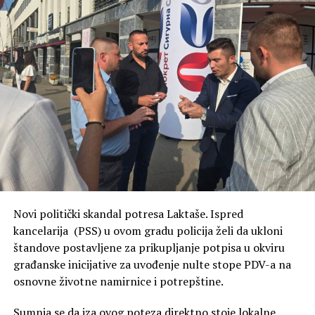
Novi politički skandal potresa Laktaše. Ispred
kancelarija (PSS) u ovom gradu policija želi da ukloni
štandove postavljene za prikupljanje potpisa u okviru
građanske inicijative za uvođenje nulte stope PDV-a na
osnovne životne namirnice i potrepštine.
Sumnja se da iza ovog poteza direktno stoje lokalne