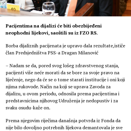
Pacijentima na dijalizi će biti obezbijeđeni
neophodni lijekovi, saoštili su iz FZO RS.
Borba dijaliznih pacijenata je upravo dala rezultate,ističe
član Predsjedništva PSS-a Dragan Milanović
– Nadam se da, pored svog lošeg zdravstvenog stanja,
pacijenti više neće morati da se bore za svoje pravo na
liječenje, nego da će se o tome starati institucije i oni koji
njima rukovode. Način na koji se uprava Zavoda za
dijalizu, u ovom periodu, odnosila prema pacijentima i
predstavnicima njihovog Udruženja je nedopustiv i za
svaku osudu-kaže on.
Prema njegovim riječima današnja potvrda iz Fonda da
nije bilo dovoljno potrebnih lijekova demantovala je sve