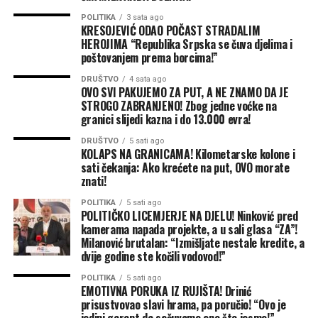
Pokazalo se da narod cijeni rad, projekte i rezultate na
Narodni poslanik PDP/PSS-a podvukao je da se
terenu, a ne pjenjenje za skupštinskom govornicom i
POLITIKA
3 sata ago
poštovanje prema boračkoj populaciji ne smije
KRESOJEVIĆ ODAO POČAST STRADALIM
jeftini populizam od kojeg građani nemaju nikakve
završavati samo na riječima i odavanju počasti na
HEROJIMA “Republika Srpska se čuva djelima i
koristi.
spomenicima, već da se Republika Srpska mora graditi
poštovanjem prema borcima!”
konkretnim sistemskim rješenjima koja će poboljšati
DRUŠTVO
4 sata ago
Vukanoviću je na kraju ostalo samo da pred kamerama
položaj onih koji su je stvorili.
OVO SVI PAKUJEMO ZA PUT, A NE ZNAMO DA JE
čita poražavajuće statistike po sebe i prizna ono što je
STROGO ZABRANJENO! Zbog jedne voćke na
granici slijedi kazna i do 13.000 evra!
Banjaluka i cijela Srpska već znala — Draško Stanivuković
“Na nama je da Republiku
je politička figura broj jedan, dok je Vukanovićeva
DRUŠTVO
5 sati ago
Srpsku čuvamo mirom,
KOLAPS NA GRANICAMA! Kilometarske kolone i
politika “napada po svaku cijenu” doživjela potpuni
sati čekanja: Ako krećete na put, OVO morate
debakl.
odgovornošću i djelima, da
znati!
uzvratimo poštovanje
Banjaluka24
POLITIKA
5 sati ago
POLITIČKO LICEMJERJE NA DJELU! Ninković pred
borcima koji su sačuvali
kamerama napada projekte, a u sali glasa “ZA”!
Republiku Srpsku. Zato se
Milanović brutalan: “Izmišljate nestale kredite, a
dvije godine ste kočili vodovod!”
zalažemo za pet najboljih
POLITIKA
5 sati ago
godina za obračun penzije
EMOTIVNA PORUKA IZ RUJIŠTA! Drinić
prisustvovao slavi hrama, pa poručio! “Ovo je
jedini garant da sačuvamo ono što jesmo!”