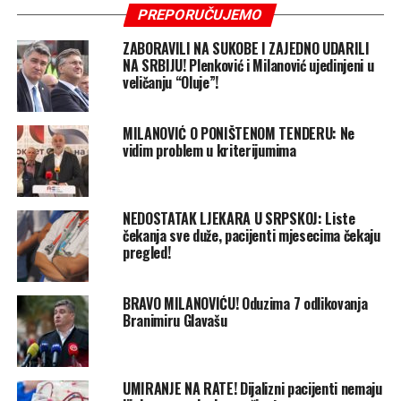
PREPORUČUJEMO
ZABORAVILI NA SUKOBE I ZAJEDNO UDARILI
NA SRBIJU! Plenković i Milanović ujedinjeni u
veličanju “Oluje”!
MILANOVIĆ O PONIŠTENOM TENDERU: Ne
vidim problem u kriterijumima
NEDOSTATAK LJEKARA U SRPSKOJ: Liste
čekanja sve duže, pacijenti mjesecima čekaju
pregled!
BRAVO MILANOVIĆU! Oduzima 7 odlikovanja
Branimiru Glavašu
UMIRANJE NA RATE! Dijalizni pacijenti nemaju