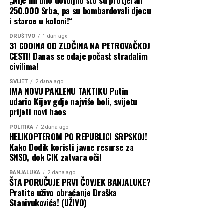
250.000 Srba, pa su bombardovali djecu
i starce u koloni!“
DRUŠTVO
1 dan ago
31 GODINA OD ZLOČINA NA PETROVAČKOJ
CESTI! Danas se odaje počast stradalim
civilima!
SVIJET
2 dana ago
IMA NOVU PAKLENU TAKTIKU Putin
udario Kijev gdje najviše boli, svijetu
prijeti novi haos
POLITIKA
2 dana ago
HELIKOPTEROM PO REPUBLICI SRPSKOJ!
Kako Dodik koristi javne resurse za
SNSD, dok CIK zatvara oči!
BANJALUKA
2 dana ago
ŠTA PORUČUJE PRVI ČOVJEK BANJALUKE?
Pratite uživo obraćanje Draška
Stanivukovića! (UŽIVO)