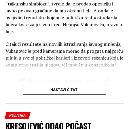
“Znači, nisu nam dostavili
“tajkunsku simbiozu”, tvrdio da je prodao opoziciju i
nikakvo rješenje da nam je
javno pozivao građane da mu okrenu leđa. A onda je
to zabranjeno. Mi smo
uslijedio trenutak u kojem je politička realnost udarila
lidera Liste za pravdu i red, Nebojšu Vukanovića, pravo u
uredno dopis poslali,
lice.
odnosno zahtjev, i bili su
Čitajući rezultate najnovijih istraživanja javnog mnjenja,
obaviješteni o svemu na
Vukanović je pred kamerama morao da proguta najgorču
vrijeme. Uklanjanje bez
pilulu u svojoj političkoj karijeri i izgovori rečenicu koja je
ikakvog osnova i papira
kompletno srušila njegovu višegodišnju konstrukciju:
predstavlja direktan napad
“Krivo sjedni, pravo reci, ali
na demokratska prava
najpopularniji političar u
NASTAVI ČITATI
građana.”
Republici Srpskoj je Draško
Stanivuković”
, izjavio je
Zašto SNSD-u smeta nulta stopa PDV-a?
POLITIKA
Vukanović, vidno skroman
KRESOJEVIĆ ODAO POČAST
Inicijativa za uvođenje nulte stope PDV-a na osnovne