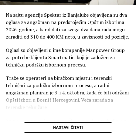
Na sajtu agencije Spektar iz Banjaluke objavljena su dva
oglasa za angažman na predstojećim Opštim izborima
2026. godine, a kandidati za svega dva dana rada mogu
zaraditi od 310 do 400 KM neto, u zavisnosti od pozicije.
Oglasi su objavljeni u ime kompanije Manpower Group
za potrebe klijenta Smartmatic, koji je zadužen za
tehničku podršku izbornom procesu.
Traže se operateri na biračkom mjestu i terenski
tehničari za podršku izbornom procesu, a radni
angažman planiran je 3. i 4. oktobra, kada će biti održani
Opšti izbori u Bosni i Hercegovini. Veća zarada za
terenske tehničare
Za poziciju operatera na biračkom mjestu predviđena je
neto naknada od 310 KM, dok će terenski tehničari
NASTAVI ČITATI
dobiti 400 KM neto.