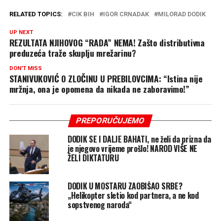
RELATED TOPICS:
CIK BIH
IGOR CRNADAK
MILORAD DODIK
UP NEXT
REZULTATA NJIHOVOG “RADA” NEMA! Zašto distributivna
preduzeća traže skuplju mrežarinu?
DON'T MISS
STANIVUKOVIĆ O ZLOČINU U PREBILOVCIMA: “Istina nije
mržnja, ona je opomena da nikada ne zaboravimo!”
PREPORUČUJEMO
DODIK SE I DALJE BAHATI, ne želi da prizna da
je njegovo vrijeme prošlo! NAROD VIŠE NE
ŽELI DIKTATURU
DODIK U MOSTARU ZAOBIŠAO SRBE?
„Helikopter sletio kod partnera, a ne kod
sopstvenog naroda“