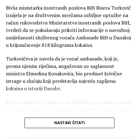
Bivša ministarka inostranih poslova BiH Bisera Turković
iznijela je na društvenim mrežama ozbiljne optužbe na
račun rukovodstva Ministarstva inostranih poslova BiH,
tvrdeći da se pokušavaju prikriti informacije o navodnoj
umiješanosti službenog vozača Ambasade BiH u Danskoj
u krijumčarenje 818 kilograma kokaina.
Turkovićeva je navela da je vozač ambasade, koji je,
prema njenim riječima, angažovan uz saglasnost
ministra Elmedina Konakovića, bio predmet krivične
istrage u slučaju koji predstavlja najveću zapljenu
kokaina u istoriji Danske.
Prema njenim tvrdnjama, sin službenog vozača preuzeo
je odgovornost za krivično djelo i osuđen je na 16 godina
zatvora. Kako je navela, on je tokom postupka izjavio da
NASTAVI ČITATI
mu je otac pomagao tako što ga je prevozio, donosio
novac i ustupao mobilni telefon, čiji su pozivi, prema