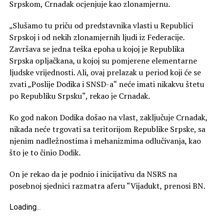
Srpskom, Crnadak ocjenjuje kao zlonamjernu.
„Slušamo tu priču od predstavnika vlasti u Republici
Srpskoj i od nekih zlonamjernih ljudi iz Federacije.
Završava se jedna teška epoha u kojoj je Republika
Srpska opljačkana, u kojoj su pomjerene elementarne
ljudske vrijednosti. Ali, ovaj prelazak u period koji će se
zvati „Poslije Dodika i SNSD-a“ neće imati nikakvu štetu
po Republiku Srpsku“, rekao je Crnadak.
Ko god nakon Dodika došao na vlast, zaključuje Crnadak,
nikada neće trgovati sa teritorijom Republike Srpske, sa
njenim nadležnostima i mehanizmima odlučivanja, kao
što je to činio Dodik.
On je rekao da je podnio i inicijativu da NSRS na
posebnoj sjednici razmatra aferu “Vijadukt, prenosi BN.
Loading
.
.
.