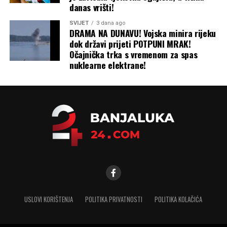
danas vrišti!
SVIJET
3 dana ago
DRAMA NA DUNAVU! Vojska minira rijeku
dok državi prijeti POTPUNI MRAK!
Očajnička trka s vremenom za spas
nuklearne elektrane!
USLOVI KORIŠTENJA
POLITIKA PRIVATNOSTI
POLITIKA KOLAČIĆA