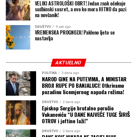
VELIKI ASTROLOŠKI OBRT! Jedan znak očekuje
preporukom vraćen na doradu IRB-u RS“.
sudbinski susret, a evo ko mora HITNO da pazi
na novčanik!
„IRB je taj koji daje upute kako će se glasati. Vlada RS je
samo ta koja to potvrđuje“, rekao je između ostalog
DRUŠTVO
9 sati ago
Puhovac za Aloonline.
VREMENSKA PROGNOZA! Pakleno ljeto se
nastavlja
Na pitanje da prokomentariše ovu izjavu ministra
Puhovca, Šulić je kratko rekao: „Ja mislim da je Vlada
iznad IRB-a“.
AKTUELNO
Podsjećamo, Elek je 12. jula naveče smijenjen sa funkcije
POLITIKA
3 dana ago
NAROD GINE NA PUTEVIMA, A MINISTAR
direktora „Sarajevo-gasa“ nakon što su svi članovi
BROJI RUPE PO BANJALUCI! Otkrivamo
Upravnog odbora po nalogu lidera SNSD-a Milorada
pozadinu licemjernog napada režima!
Dodika glasali za njegovu smjenu.
DRUŠTVO
2 dana ago
Episkop Sergije brutalno poručio
Mediji bliski vlasti tada su objavili i da je isključen iz
Vukanoviću “U DANE NAJVEĆE TUGE ŠIRIŠ
SNSD-a i da će biti uklonjen i sa funkcije v.d. predsjednika
OTROV i jeftine laži!”
Nadzornog odbora OC „Jahorina“.
DRUŠTVO
2 dana ago