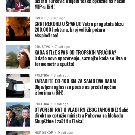
Bisera Turković iznijela teške optužbe na račun
MIP-a BiH!
Na pitanje da li će na dnevnom redu biti i prijedlog za
smjenu predsjednika Nadzornog odbora OC „Jahorina“
SVIJET
7 sati ago
CRNI REKORD U ŠPANIJI! Vatra progutala blizu
Nedeljka Eleka, Šulić kratko kaže: „Sve može biti na
200.000 hektara, broj velikih požara
dnevnom redu“.
eksplodirao!
Kada je u pitanju dnevni red, Šulić precizira da on kao
DRUŠTVO
7 sati ago
KADA STIŽE SPAS OD TROPSKIH VRUĆINA?
predstavnik državnog kapitala koji čini preko 90 odsto
Izdato novo upozorenje, saznajte kada se živa u
ukupnog kapitala u OC „Jahorina“ predlaže dnevni red
termometru spušta!
za vanrednu skupštinu.
POLITIKA
8 sati ago
ZARADITE DO 400 KM ZA SAMO DVA DANA!
„Ja predlažem dnevni red, a od Vlade, odnosno od
Objavljeni oglasi za posao na predstojećim
resornog ministra dobijam preporuke za glasanje“,
izborima u BiH!
objašnjava Šulić.
POLITIKA
8 sati ago
OTVORENI RAT U VLADI RS ZBOG JAHORINE! Šulić
Ministar trgovine i turizma Ned Puhovac nije odgovarao
direktno optužio ministra Puhovca za blokadu
na pozive CAPITAL-a, a u petak je izjavio da se „na
Skupštine i zaštitu Eleka!
Skupštini akcionara nije moglo glasati o finansijskom
izvještaju tog akcionarnog društva, jer je izvještaj sa
HOROSKOP
9 sati ago