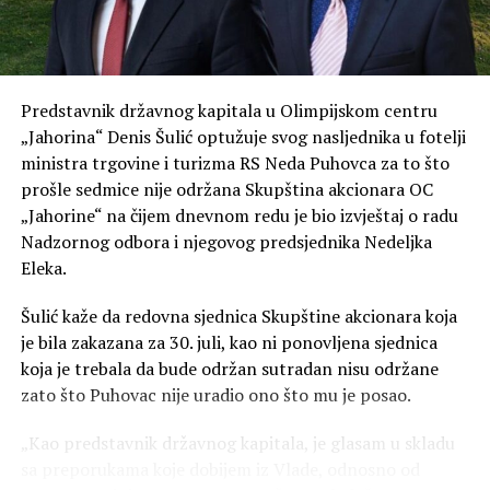
tehničku podršku na terenu. Posao podrazumijeva rad sa
Smartmatic opremom
Zaposleni će biti zaduženi za pružanje prve tehničke
Predstavnik državnog kapitala u Olimpijskom centru
podrške na biračkim mjestima, pomoć članovima biračkih
„Jahorina“ Denis Šulić optužuje svog nasljednika u fotelji
odbora pri korištenju Smartmatic opreme, prijavljivanje
ministra trgovine i turizma RS Neda Puhovca za to što
eventualnih problema i komunikaciju sa nadležnim
prošle sedmice nije održana Skupština akcionara OC
službama tokom izbornog dana.
„Jahorine“ na čijem dnevnom redu je bio izvještaj o radu
Prema oglasu, 3. oktobar biće rezervisan za instalaciju i
Nadzornog odbora i njegovog predsjednika Nedeljka
pripremu biračkih mjesta, dok će 4. oktobra angažovani
Eleka.
radnici biti prisutni tokom cijelog izbornog dana, od
Šulić kaže da redovna sjednica Skupštine akcionara koja
ranih jutarnjih časova do zatvaranja biračkih mjesta.
je bila zakazana za 30. juli, kao ni ponovljena sjednica
Prijave za obje pozicije otvorene su do 27. avgusta, a
koja je trebala da bude održan sutradan nisu održane
poslodavac navodi da će kontaktirati samo kandidate koji
zato što Puhovac nije uradio ono što mu je posao.
prođu početne selekcione korake.
„Kao predstavnik državnog kapitala, je glasam u skladu
sa preporukama koje dobijem iz Vlade, odnosno od