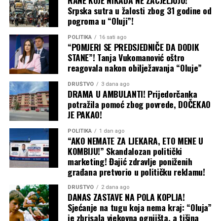
RANE KOJE NIKADA NE ZACJELJUJU!
Nijedna od tih smjena još nije realizovana, a CAPITAL je
Srpska sutra u žalosti zbog 31 godine od
prije desetak dana objavio da je Elek podnio tužbu pred
pogroma u “Oluji”!
Osnovnim sudom u Sokocu i tražio poništenje odluke o
njegovoj smjeni sa mjesta generalnog direktora
POLITIKA
16 sati ago
“POMJERI SE PREDSJEDNIČE DA DODIK
Sarajevo-gasa. Sud mu je izašao u susret i donio
STANE”! Tanja Vukomanović oštro
privremenu mjeru kojom se zabranjuje sprovođenje
reagovala nakon obilježavanja “Oluje”
odluke Upravnog odbora „Sarajevo-gasa“ o njegovoj
smjeni.
DRUŠTVO
3 dana ago
DRAMA U AMBULANTI! Prijedorčanka
potražila pomoć zbog povrede, DOČEKAO
Podsjećamo i da je CAPITAL godinama unazad pisao o
JE PAKAO!
Eleku i njegovim poslovnim potezima pogotovo u vezi sa
javnim nabavkama OC Jahorina, što je privuklo i pažnju
POLITIKA
1 dan ago
“AKO NEMATE ZA LJEKARA, ETO MENE U
Tužilaštva BiH. Branio se uglavnom lažima i klevetom,
KOMBIJU!” Skandalozan politički
zbog čega je pravosnažno osuđen i suočen sa još
marketing! Đajić zdravlje poniženih
nekoliko tužbi.
građana pretvorio u političku reklamu!
Capital
DRUŠTVO
2 dana ago
DANAS ZASTAVE NA POLA KOPLJA!
Sjećanje na tugu koja nema kraj: “Oluja”
je zbrisala vjekovna ognjišta, a tišina