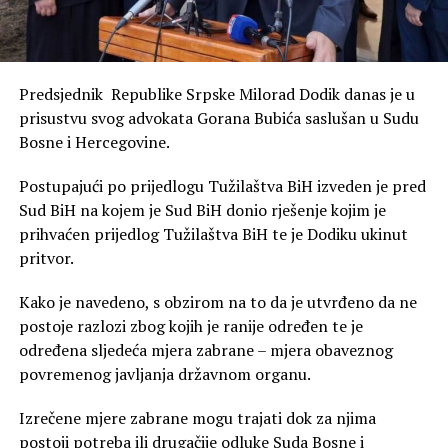
Predsjednik Republike Srpske Milorad Dodik danas je u
prisustvu svog advokata Gorana Bubića saslušan u Sudu
Bosne i Hercegovine.
Postupajući po prijedlogu Tužilaštva BiH izveden je pred
Sud BiH na kojem je Sud BiH donio rješenje kojim je
prihvaćen prijedlog Tužilaštva BiH te je Dodiku ukinut
pritvor.
Kako je navedeno, s obzirom na to da je utvrđeno da ne
postoje razlozi zbog kojih je ranije određen te je
određena sljedeća mjera zabrane – mjera obaveznog
povremenog javljanja državnom organu.
Izrečene mjere zabrane mogu trajati dok za njima
postoji potreba ili drugačije odluke Suda Bosne i