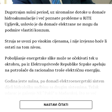
Dugotrajan sušni period, uz siromašne dotoke u domaće
hidroakumulacije i već poznate probleme u RiTE
Ugljevik, uslovio je da domaće elektrane ne mogu da
podmire vlastiti konzum.
Struja se uvozi po visokim cijenama, i nije izvjesno hoće li
ostati na tom nivou.
Poboljšanje energetske slike može se očekivati tek u
oktobru, pa iz Elektroprivrede Republike Srpske apeluju
na potrošače da racionalno troše električnu energiju.
Godina jeste sušna, pa domaći elektroenergetski sistem
dijeli hidrološku sudbinu sa drugim sistemima. Težak
udarac je gašenje NE “Pakš” u Mađarskoj, što se već
odrazilo na ponudu energije na tržištu.
NASTAVI ČITATI
– Imamo ozbiljan nedostatak energije u regionu i da će