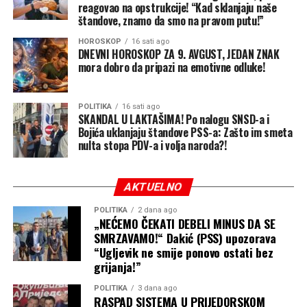
reagovao na opstrukcije! “Kad sklanjaju naše
štandove, znamo da smo na pravom putu!”
HOROSKOP
16 sati ago
DNEVNI HOROSKOP ZA 9. AVGUST, JEDAN ZNAK
mora dobro da pripazi na emotivne odluke!
POLITIKA
16 sati ago
SKANDAL U LAKTAŠIMA! Po nalogu SNSD-a i
Bojića uklanjaju štandove PSS-a: Zašto im smeta
nulta stopa PDV-a i volja naroda?!
AKTUELNO
POLITIKA
2 dana ago
„NEĆEMO ČEKATI DEBELI MINUS DA SE
SMRZAVAMO!“ Dakić (PSS) upozorava
“Ugljevik ne smije ponovo ostati bez
grijanja!”
POLITIKA
3 dana ago
RASPAD SISTEMA U PRIJEDORSKOM