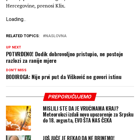
Hercegovine, prenosi Klix.
Loading
.
.
.
RELATED TOPICS:
NASLOVNA
UP NEXT
POTVRĐENO! Dodik dobrovoljno pristupio, ne postoje
razlozi za ranije mjere
DON'T MISS
BODIROGA: Nije prvi put da Višković ne govori istinu
PREPORUČUJEMO
MISLILI STE DA JE VRUĆINAMA KRAJ?
Meteorolozi izdali novo upozorenje za Srpsku
do 18. avgusta, EVO ŠTA NAS ČEKA
JOŠ JUČE JE REKAO DA NE BRINEMO!