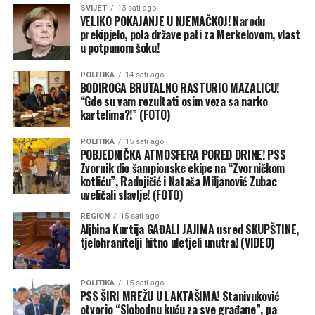
SVIJET
13 sati ago
VELIKO POKAJANJE U NJEMAČKOJ! Narodu
(BN)
prekipjelo, pola države pati za Merkelovom, vlast
u potpunom šoku!
POLITIKA
14 sati ago
BODIROGA BRUTALNO RASTURIO MAZALICU!
“Gde su vam rezultati osim veza sa narko
kartelima?!” (FOTO)
POLITIKA
15 sati ago
(BN) Foto: BN
POBJEDNIČKA ATMOSFERA PORED DRINE! PSS
Zvornik dio šampionske ekipe na “Zvorničkom
kotliću”, Radojičić i Nataša Miljanović Zubac
uveličali slavlje! (FOTO)
REGION
15 sati ago
Aljbina Kurtija GAĐALI JAJIMA usred SKUPŠTINE,
tjelohranitelji hitno uletjeli unutra! (VIDEO)
POLITIKA
15 sati ago
PSS ŠIRI MREŽU U LAKTAŠIMA! Stanivuković
otvorio “Slobodnu kuću za sve građane”, pa