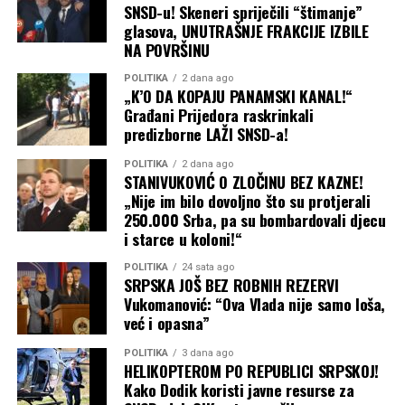
SNSD-u! Skeneri spriječili “štimanje”
glasova, UNUTRAŠNJE FRAKCIJE IZBILE
NA POVRŠINU
POLITIKA
2 dana ago
„K’O DA KOPAJU PANAMSKI KANAL!“
Građani Prijedora raskrinkali
predizborne LAŽI SNSD-a!
POLITIKA
2 dana ago
STANIVUKOVIĆ O ZLOČINU BEZ KAZNE!
„Nije im bilo dovoljno što su protjerali
250.000 Srba, pa su bombardovali djecu
i starce u koloni!“
POLITIKA
24 sata ago
SRPSKA JOŠ BEZ ROBNIH REZERVI
Vukomanović: “Ova Vlada nije samo loša,
već i opasna”
POLITIKA
3 dana ago
HELIKOPTEROM PO REPUBLICI SRPSKOJ!
Kako Dodik koristi javne resurse za