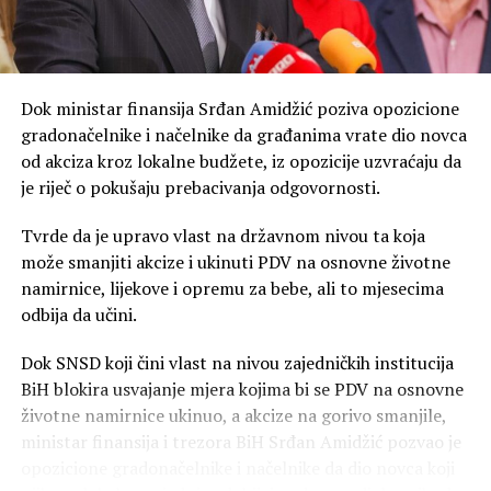
po metru kvadratnom, a u ostalih pet mjeseci imamo
287 litara – naveo je Duško Vujović, rukovodilac sektora
za upravljanje proizvodnjom i vodama ZP
Hidroelektrane na Trebišnjici.
Dok ministar finansija Srđan Amidžić poziva opozicione
gradonačelnike i načelnike da građanima vrate dio novca
Trenutni dotoci su minorni u odnosu na potrošnju. Kota
od akciza kroz lokalne budžete, iz opozicije uzvraćaju da
hidroakumulacije “Bileća” je niža jedanaest metara u
je riječ o pokušaju prebacivanja odgovornosti.
odnosu na plan.
Tvrde da je upravo vlast na državnom nivou ta koja
– Ona može da radio još 30, 40 dana, imamo remont
može smanjiti akcize i ukinuti PDV na osnovne životne
Hidroelektrana na Trebišnjici, koji će trajati preko
namirnice, lijekove i opremu za bebe, ali to mjesecima
mjesec dana, crpimo naše kapacitete, vjerujem da će u
odbija da učini.
oktobru krenuti drugačije – kaže Petrović, navodi
Glas
Srpske
.
Dok SNSD koji čini vlast na nivou zajedničkih institucija
BiH blokira usvajanje mjera kojima bi se PDV na osnovne
Tada se očekuje povratak Termoelektrane Ugljevik u
životne namirnice ukinuo, a akcize na gorivo smanjile,
proizuvodnju. Iznenađenja sa sušom neće biti –
ministar finansija i trezora BiH Srđan Amidžić pozvao je
procjenjuje se da će potrajato do kraja septembra, pa je
opozicione gradonačelnike i načelnike da dio novca koji
izvjesno da će nedostajuća el.energija do daljnjeg biti