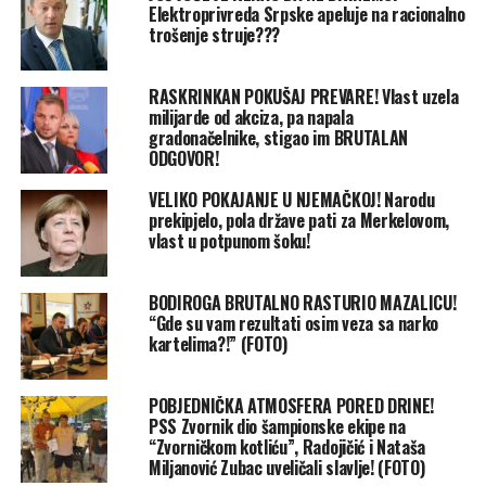
Elektroprivreda Srpske apeluje na racionalno
trošenje struje???
RASKRINKAN POKUŠAJ PREVARE! Vlast uzela
milijarde od akciza, pa napala
gradonačelnike, stigao im BRUTALAN
ODGOVOR!
VELIKO POKAJANJE U NJEMAČKOJ! Narodu
prekipjelo, pola države pati za Merkelovom,
vlast u potpunom šoku!
BODIROGA BRUTALNO RASTURIO MAZALICU!
“Gde su vam rezultati osim veza sa narko
kartelima?!” (FOTO)
POBJEDNIČKA ATMOSFERA PORED DRINE!
PSS Zvornik dio šampionske ekipe na
“Zvorničkom kotliću”, Radojičić i Nataša
Miljanović Zubac uveličali slavlje! (FOTO)