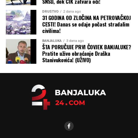
SNSD, dok CIK zatvara oči!
DRUŠTVO
2 dana ago
31 GODINA OD ZLOČINA NA PETROVAČKOJ
CESTI! Danas se odaje počast stradalim
civilima!
BANJALUKA
3 dana ago
ŠTA PORUČUJE PRVI ČOVJEK BANJALUKE?
Pratite uživo obraćanje Draška
Stanivukovića! (UŽIVO)