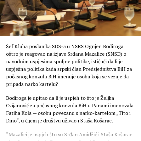
njihovi budžeti prebace ovdje, pa će vidjeti kako se radi.
Moja najjasnija poruka građanima je da će onog trenutka
kada mi budemo ti koji vode zajedničke institucije, PDV
će biti ukinut u jednom danu i akcize će biti smanjene.
Gdje su sve te pare od akciza, ja ih ne vidim kroz puteve i
autoputeve“, kaže Stanivuković.
Šef Kluba poslanika SDS-a u NSRS Ognjen Bodiroga
oštro je reagovao na izjave Srđana Mazalice (SNSD) o
Vraćanje novca od akciza građanima od strane lokalnih
navodnim uspjesima spoljne politike, ističući da li je
zajednica je neustavno, nelogično i nešto na što niko
uspješna politika kada srpski član Predsjedništva BiH za
dobronamjeran ne bi pozvao, smatra načelnik Istočne
počasnog konzula BiH imenuje osobu koja se vezuje da
Ilidže Marinko Božović.
pripada narko kartelu?
„Oni su naučili da lokalne zajednice učine zavisnim, a da
Bodiroga je upitao da li je uspjeh to što je Željka
im onda na kašičicu daju neka sredstva. Sada bi da i ono
Cvijanović za počasnog konzula BiH u Panami imenovala
što po trenutnim zakonima, koji su takođe loši, po
Fatiha Kola — osobu povezanu s narko-kartelom „Tito i
kojima lokalne zajednice dobijaju jako malo, trebali
Dino“, u čijem je društvu uživao i Staša Košarac.
nečega da se odreknu“, objašnjava Božović.
“Mazalici je uspjeh što su Srđan Amidžić i Staša Košarac
SNSD više od šest mjeseci u Domu naroda blokira