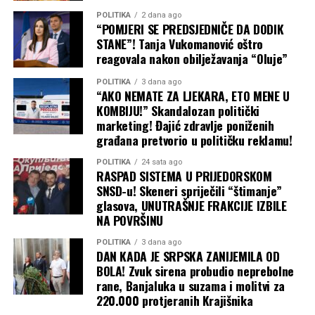
POLITIKA
2 dana ago
“POMJERI SE PREDSJEDNIČE DA DODIK
STANE”! Tanja Vukomanović oštro
reagovala nakon obilježavanja “Oluje”
POLITIKA
3 dana ago
“AKO NEMATE ZA LJEKARA, ETO MENE U
KOMBIJU!” Skandalozan politički
marketing! Đajić zdravlje poniženih
građana pretvorio u političku reklamu!
POLITIKA
24 sata ago
RASPAD SISTEMA U PRIJEDORSKOM
SNSD-u! Skeneri spriječili “štimanje”
glasova, UNUTRAŠNJE FRAKCIJE IZBILE
NA POVRŠINU
POLITIKA
3 dana ago
DAN KADA JE SRPSKA ZANIJEMILA OD
BOLA! Zvuk sirena probudio neprebolne
rane, Banjaluka u suzama i molitvi za
220.000 protjeranih Krajišnika