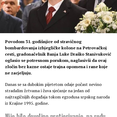
Povodom 31. godišnjice od stravičnog
bombardovanja izbjegličke kolone na Petrovačkoj
cesti, gradonačelnik Banja Luke Draško Stanivuković
oglasio se potresnom porukom, naglasivši da ovaj
zločin bez kazne ostaje trajna opomena i rane koje
ne zacjeljuju.
Danas se sa dubokim pijetetom odaje počast nevino
stradalim žrtvama i čuva sjećanje na jedan od
najtragičnijih događaja tokom egzodusa srpskog naroda
iz Krajine 1995. godine.
Nije bilo dovoljno protjerivanje, na redu