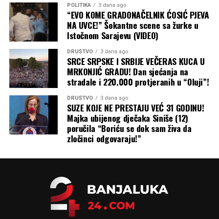
POLITIKA
3 dana ago
“EVO KOME GRADONAČELNIK ĆOSIĆ PJEVA
NA UVCE!” Šokantne scene sa žurke u
Istočnom Sarajevu (VIDEO)
DRUŠTVO
3 dana ago
SRCE SRPSKE I SRBIJE VEČERAS KUCA U
MRKONJIĆ GRADU! Dan sjećanja na
stradale i 220.000 protjeranih u “Oluji”!
DRUŠTVO
3 dana ago
SUZE KOJE NE PRESTAJU VEĆ 31 GODINU!
Majka ubijenog dječaka Siniše (12)
poručila “Boriću se dok sam živa da
zločinci odgovaraju!”