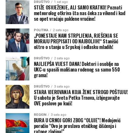
DRUŠTVO
1 sat ago
stranački plijen. Imamo apsurd da pojedini direktori,
STIŽE OSVJEŽENJE, ALI SAMO KRATKO! Poznati
nakon neuspješnog vođenja jednog preduzeća, bez
meteorolog otkriva šta nas čeka za vikend i kad
se opet vraćaju paklene vrućine!
ikakve odgovornosti samo pređu na čelo drugog.
Revizorski izvještaji se ignorišu. Javna preduzeća se ne
POLITIKA
2 sata ago
finansiraju iz stranačkih budžeta, već iz džepova
„PONESTAJE NAM STRPLJENJA, RJEŠENJA SE
građana, i ukoliko ne uvedemo ličnu odgovornost za loše
MORAJU PREPISATI OD NAJBOLJIH!“ Stanišić
oštro o stanju u Srpskoj i odlasku mladih!
upravljanje, ta preduzeća će se polako ugasiti”, upozorio
je Stanišić.
DRUŠTVO
2 sata ago
NAJLJEPŠA VIJEST DANA! Doktori i osoblje na
Mladi žele promijeniti sistem, a ne samo otići
UKC-u spasili mališana rođenog sa samo 550
Kao predstavnik mlađe generacije političara, Stanišić
grama!
tvrdi da mladi nisu nezainteresovani za politiku, već su
DRUŠTVO
3 sata ago
im vrata u tradicionalnim stranačkim strukturama
STARA VJEROVANJA KOJA ŽENE STROGO POŠTUJU!
zatvorena.
U subotu je Sveta Petka Trnova, izbjegavajte
OVE poslove po kući!
„Često se govori da mladi odlaze jer nisu dovoljno
REGION
3 sata ago
patriotski osviješteni, što nije tačno. Oni jednostavno ne
BURA U CRNOJ GORI ZBOG “OLUJE”! Medojević
žele da žive u ovakvom ambijentu i sistemu. Mladi nisu tu
poručio “Ovo je proslava etničkog čišćenja i
samo da lijepe plakate i mašu zastavicama, već da daju
ratnog zločina!”