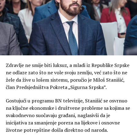
ostaje trajna opomena da
nevine žrtve nikada ne
smiju biti zaboravljene“,
poručio je gradonačelnik
Banja Luke.
Podsjećanje na mračne riječi Franje
Zdravlje ne smije biti luksuz, a mladi iz Republike Srpske
Tuđmana
ne odlaze zato što ne vole svoju zemlju, već zato što ne
žele da žive u lošem sistemu, poručio je Miloš Stanišić,
Osvrćući se na istorijske činjenice, Stanivuković je istakao
član Predsjedništva Pokreta „Sigurna Srpska”.
da je posebno važno pamtiti retoriku i namjere
tadašnjeg hrvatskog rukovodstva na čelu sa Franjom
Gostujući u programu BN televizije, Stanišić se osvrnuo
Tuđmanom.
na ključne ekonomske i društvene probleme sa kojima se
svakodnevno suočavaju građani, naglasivši da je
„Posebno je važno pamtiti
inicijativa za smanjenje poreza na lijekove i osnovne
životne potrepštine došla direktno od naroda.
riječi tadašnjeg hrvatskog