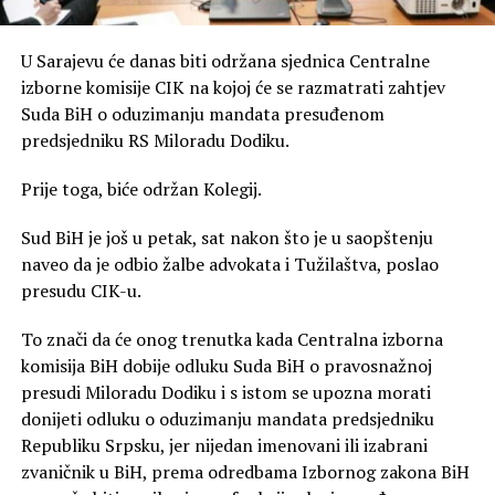
U Sarajevu će danas biti održana sjednica Centralne
izborne komisije CIK na kojoj će se razmatrati zahtjev
Suda BiH o oduzimanju mandata presuđenom
predsjedniku RS Miloradu Dodiku.
Prije toga, biće održan Kolegij.
Sud BiH je još u petak, sat nakon što je u saopštenju
naveo da je odbio žalbe advokata i Tužilaštva, poslao
presudu CIK-u.
To znači da će onog trenutka kada Centralna izborna
komisija BiH dobije odluku Suda BiH o pravosnažnoj
presudi Miloradu Dodiku i s istom se upozna morati
donijeti odluku o oduzimanju mandata predsjedniku
Republiku Srpsku, jer nijedan imenovani ili izabrani
zvaničnik u BiH, prema odredbama Izbornog zakona BiH