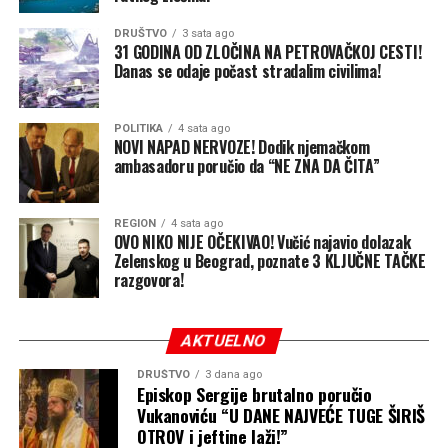
ideje i konkretan doprinos. Mi smo u ‘Sigurnoj Srpskoj’
DRUŠTVO
3 sata ago
otvorili vrata mladima. Proputovao sam svijet, ali i dalje
31 GODINA OD ZLOČINA NA PETROVAČKOJ CESTI!
tvrdim da je kod kuće najbolje i da se dobre stvari iz
Danas se odaje počast stradalim civilima!
razvijenih zemalja mogu vrlo lako prepisati i primijeniti
kod nas. Ne tražimo od građana strpljenje jer im se ono
POLITIKA
4 sata ago
traži već 20 godina — vrijeme je za konkretna djela i bolji
NOVI NAPAD NERVOZE! Dodik njemačkom
život u Republici Srpskoj”, zaključio je Miloš Stanišić.
ambasadoru poručio da “NE ZNA DA ČITA”
Banjaluka24
REGION
4 sata ago
OVO NIKO NIJE OČEKIVAO! Vučić najavio dolazak
Zelenskog u Beograd, poznate 3 KLJUČNE TAČKE
razgovora!
AKTUELNO
DRUŠTVO
3 dana ago
Episkop Sergije brutalno poručio
Vukanoviću “U DANE NAJVEĆE TUGE ŠIRIŠ
OTROV i jeftine laži!”