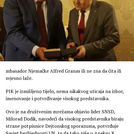
izgradnju stabilne budućnosti na temeljima istine.
„Zato pamtimo — ne da
bismo širili mržnju, već da
bismo čuvali istinu, odali
dužnu počast nevinim
žrtvama i učinili sve da se
ovakva stradanja više
mbasador Njemačke Alfred Granas ili ne zna da čita ili
svjesno laže.
nikada i nikome ne ponove.
Rješenje za plate: Smanjiti namete, ali usloviti
Sjećanje nije prepreka
PIK je izmišljeno tijelo, nema nikakvog uticaja na izbor,
poslodavce
imenovanje i potvrđivanje visokog predstavnika.
pomirenju. Naprotiv, ono je
Govoreći o privrednom ambijentu i sve većem
preduslov iskrenog mira,
opterećenju na radničke plate, član Predsjedništva
Ovo je na društvenim mrežama objavio lider SNSD,
Pokreta „Sigurna Srpska” ponudio je konkretno rješenje
Milorad Dodik, navodeći da visokog predstavnika biraju
zasnovanog na istini, pravdi
koje ne šteti ni privrednicima ni radnicima, već zahtijeva
strane potpisnice Dejtonskog sporazuma, potvrđuje
i međusobnom uvažavanju.
da država napravi ustupak.
Savjet bezbjednosti UN, te da tako piše u Aneksu X