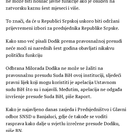
ne može biti nosilac javne funkcije ako je osuđen na
zatvorsku kaznu šest mjeseci i više.
To znači, da će u Republici Srpskoj uskoro biti održani
prijevremeni izbori za predsjednika Republike Srpske.
Kako smo već pisali Dodik prema pravosnažnoj presudi
neće moći ni narednih šest godina obavljati nikakvu
političku funkciju
Odbrana Milorada Dodika ne može se žaliti na
pravosnažnu presudu Suda BiH ovoj instituciji, sljedeći
pravni lijek koji mogu koristiti je apelacija Ustavnom
sudu BiH što su i najavili. Međutim, apelacija ne odgađa
izvršenje presude Suda BiH, piše Raport.
Kako je najavljeno danas zasjeda i Predsjedništvo i Glavni
odbor SNSD u Banjaluci, gdje će takođe se voditi
rasprava kako dalje u svjetlu izrečene presude Dodiku,
piše BN.