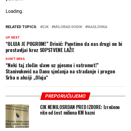
Loading
.
.
.
RELATED TOPICS:
CIK
MILORAD DODIK
NASLOVNA
UP NEXT
“OLUJA JE POGROM!” Drinić: Pamtimo da nas drugi ne bi
prestavljai kroz SOPSTVENE LAŽI!
DON'T MISS
“Neki taj zločin slave uz pjesmu i vatromet!”
Stanivuković na Danu sjećanja na stradanje i progon
Srba u akciji „Oluja“
PREPORUČUJEMO
CIK NEMILOSRDAN PRED IZBORE: Izrečeno
više od šest miliona KM kazni