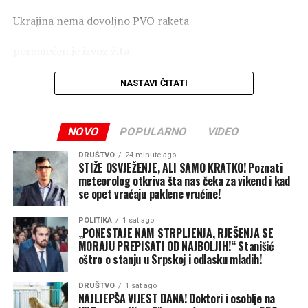
Ukrajina nema dovoljno PVO raketa
poremećen je izvoz žita
skresani su prihodi države
NASTAVI ČITATI
zaustavljene isporuke oružja ukrajinskoj vojsci
NOVO
POPULARNO
VIDEO
Poljoprivreda čini čak 60 odsto ukupnog robnog izvoza
Ukrajine, pa ovi ruski napadi stižu u najgorem mogućem
DRUŠTVO
24 minute ago
STIŽE OSVJEŽENJE, ALI SAMO KRATKO! Poznati
trenutku – baš kada se poljoprivrednici spremaju za
meteorolog otkriva šta nas čeka za vikend i kad
žetvu. Ako ova blokada potraje, Rusija bi mogla da
se opet vraćaju paklene vrućine!
presiječe ključni izvor deviznih prihoda Ukrajine i ojača
POLITIKA
1 sat ago
svoju pregovaračku poziciju u svijetu tako što će nanijeti
„PONESTAJE NAM STRPLJENJA, RJEŠENJA SE
udarac velikim uvoznicima žita u Africi i Aziji, piše Tajm.
MORAJU PREPISATI OD NAJBOLJIH!“ Stanišić
Kijev, s druge strane, pokušava da umanji razmjere štete.
oštro o stanju u Srpskoj i odlasku mladih!
Nakon dvonedjeljnih žestokih udara ruskih dronova i
DRUŠTVO
1 sat ago
raketa na Odesu i druge primorske gradove, ukrajinski
NAJLJEPŠA VIJEST DANA! Doktori i osoblje na
ministar poljoprivrede Taras Visocki tvrdio je u julu da