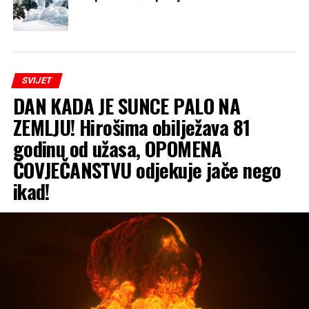
SVIJET
DAN KADA JE SUNCE PALO NA
ZEMLJU! Hirošima obilježava 81
godinu od užasa, OPOMENA
ČOVJEČANSTVU odjekuje jače nego
ikad!