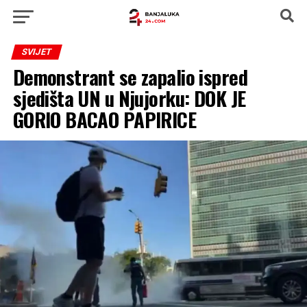
SVIJET
Demonstrant se zapalio ispred
sjedišta UN u Njujorku: DOK JE
GORIO BACAO PAPIRICE