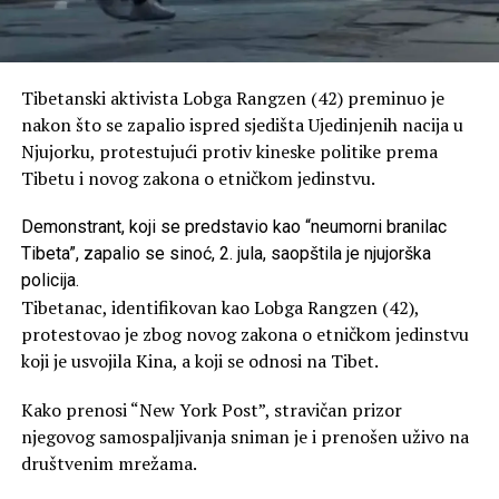
Tibetanski aktivista Lobga Rangzen (42) preminuo je
nakon što se zapalio ispred sjedišta Ujedinjenih nacija u
Njujorku, protestujući protiv kineske politike prema
Tibetu i novog zakona o etničkom jedinstvu.
Demonstrant, koji se predstavio kao “neumorni branilac
Tibeta”, zapalio se sinoć, 2. jula, saopštila je njujorška
policija.
Tibetanac, identifikovan kao Lobga Rangzen (42),
protestovao je zbog novog zakona o etničkom jedinstvu
koji je usvojila Kina, a koji se odnosi na Tibet.
Kako prenosi “New York Post”, stravičan prizor
njegovog samospaljivanja sniman je i prenošen uživo na
društvenim mrežama.