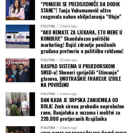
“POMJERI SE PREDSJEDNIČE DA DODIK
trenutku kada američki rat sa Iranom već podiže cijene
STANE”! Tanja Vukomanović oštro
nafte i svega ostalog – primorati ukrajinske trgovinske
reagovala nakon obilježavanja “Oluje”
partnere, prije svega u Evropi, da pritisnu Kijev da
POLITIKA
3 dana ago
obustavi napade unutar Rusije. Međutim, malo je
“AKO NEMATE ZA LJEKARA, ETO MENE U
vjerovatno da će ta strategija upaliti, navodi se u analizi
KOMBIJU!” Skandalozan politički
Tajma. Šta Ukrajina može da uradi
marketing! Đajić zdravlje poniženih
Podrška Evrope Ukrajini i dalje je čvrsta, a vlade koje trpe
građana pretvorio u političku reklamu!
posljedice poskupljenja prije će okriviti Moskvu nego
POLITIKA
23 sata ago
Kijev. Ipak, Putin očajnički želi pobjede na frontu, pa će
RASPAD SISTEMA U PRIJEDORSKOM
gurati po svom čak i bez čiste i ubjedljive pobjede na
SNSD-u! Skeneri spriječili “štimanje”
pomolu. Isto tako, ne treba očekivati ni obnovu
glasova, UNUTRAŠNJE FRAKCIJE IZBILE
NA POVRŠINU
sporazuma postignutog pod okriljem Ujedinjenih nacija
u julu 2022. godine, koji je ranije omogućio bezbjednu
POLITIKA
3 dana ago
plovidbu do i iz ukrajinskih luka.
DAN KADA JE SRPSKA ZANIJEMILA OD
BOLA! Zvuk sirena probudio neprebolne
rane, Banjaluka u suzama i molitvi za
Baš kao što je kriza u Ormuskom moreuzu primorala
220.000 protjeranih Krajišnika
susjedne zemlje da grozničavo traže nove puteve za
izvoz nafte iz Persijskog zaliva, tako bi i Ukrajina mogla
POLITIKA
3 dana ago