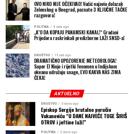
OVO NIKO NIJE OČEKIVAO! Vučić najavio dolazak
jedinu pouzdanu odbranu od ruskih raketa – kako bi
Zelenskog u Beograd, poznate 3 KLJUČNE TAČKE
zaštitila svoje gradove i vojne linije snabdijevanja.
razgovora!
Premještanje „patriota” radi odbrane luka bilo bi i
preskupo i izuzetno rizično. Svjesna toga, Rusija će
POLITIKA
4 sata ago
„K’O DA KOPAJU PANAMSKI KANAL!“ Građani
nastaviti da gađa luke raketama i dronovima, ne
Prijedora raskrinkali predizborne LAŽI SNSD-a!
ostavljajući osiguravajućim kućama razlog da smanje
premije, a brodovlasnicima motiv da se vrate.
DRUŠTVO
13 sati ago
DRAMATIČNO UPOZORENJE METEOROLOGA!
Pored toga što smanjuje prihode Kijeva i njegovu
Super El Ninjo i rijetki fenomen u Indijskom
sposobnost da finansira rat, Moskva se nada da će
okeanu udružuju snage, EVO KAKVA NAS ZIMA
skokom cijena hrane na globalnom nivou oslabiti i
ČEKA!
međunarodnu podršku Ukrajini. Ukrajina obezbjeđuje
četvrtinu uvoza pšenice za Egipat i oko 18 procenata za
AKTUELNO
Indoneziju. Takođe je najveći dobavljač kukuruza za
DRUŠTVO
3 dana ago
Evropsku uniju, pokriva čak 92 odsto njenog uvoza
Episkop Sergije brutalno poručio
suncokretovog ulja i ostaje ključni izvor stočne hrane i
Vukanoviću “U DANE NAJVEĆE TUGE ŠIRIŠ
biljnih ulja.
OTROV i jeftine laži!”
Putin računa na to da će poskupljenje hrane – u
POLITIKA
2 dana ago