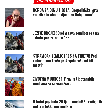
PREPORUČUJEMO
BORBA ZA DUŠU TIBETA! Geopolitička igra
velikih sila oko nasljednika Dalaj Lame!
JEZIVE BROJKE! Broj žrtava zemljotresa na
Tibetu porastao na 168
STRAVIČAN ZEMLJOTRES NA TIBETU! Pod
ruševinama traže preživjele, više od 50
mrtvih
ŽIVOTNA MUDROST! Pravila tibetanskih
mudraca za srećan život
U lavini poginulo 20 ljudi, među 53 preživjelih
petoro teško povrijeđeno