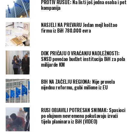
PROTIV RUSIJE: Na listi još jedna osoba i pet
kompanija
NASJELI NA PREVARU Jedan mejl koštao
firmu iz BiH 780.000 evra
DOK PRIČAJU O VRAĆANJU NADLEŽNOSTI:
SNSD povećao budžet institucija BiH za pola
milijarde KM
BIH NA ZAČELJU REGIONA: Nije provela
nijednu reformu, gubi milione iz EU
RUSI OBJAVILI POTRESAN SNIMAK: Spasioci
po olujnom nevremenu pokušavaju izvući
tijela planinara iz BiH (VIDEO)