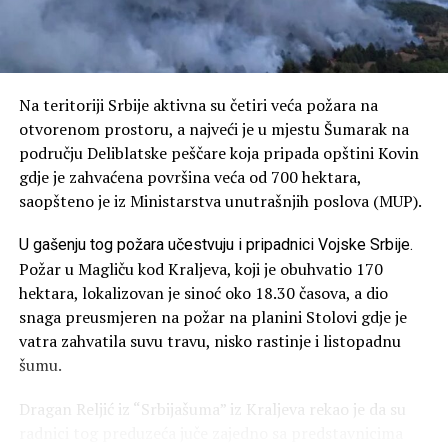
– Ukrajina će uvek imati punu podršku naše zemlje na
njenom evropskom putu. Mi ne pravimo komentare bilo
kakve, u kojima i po kojima bismo nekog drugog da
zaustavljamo zato što mi ne možemo da otvorimo neki
klaster. Mi želimo Ukrajini da što je moguće pre otvori
Na teritoriji Srbije aktivna su četiri veća požara na
sve klastere, da ih zatvori što je moguće pre, to je želja
otvorenom prostoru, a najveći je u mjestu Šumarak na
ukrajinskog naroda, želja ukrajinskog rukovodstva –
području Deliblatske peščare koja pripada opštini Kovin
kazao je Vučić.
gdje je zahvaćena površina veća od 700 hektara,
saopšteno je iz Ministarstva unutrašnjih poslova (MUP).
Prema njegovim riječima, tokom razgovora bilo je riječi i
o ekonomskoj saradnji, a očekuje da će ona u budućnosti
U gašenju tog požara učestvuju i pripadnici Vojske Srbije.
donijeti korist objema stranama.
Požar u Magliču kod Kraljeva, koji je obuhvatio 170
hektara, lokalizovan je sinoć oko 18.30 časova, a dio
Razgovori o ekonomiji i
snaga preusmjeren na požar na planini Stolovi gdje je
vatra zahvatila suvu travu, nisko rastinje i listopadnu
infrastrukturi
šumu.
Vučić je naveo da je značajno povećan obim trgovinske
Dragan Reljić iz “Srbijašuma” iz Kraljeva rekao je da su
razmjene Srbije i Ukrajine, ističući da je gvožđe jedan od
radnici tog preduzeća juče zajedno sa predstavnicima