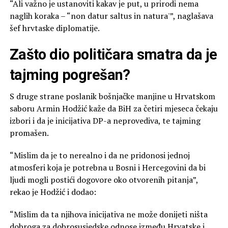
“Ali važno je ustanoviti kakav je put, u prirodi nema
naglih koraka – “non datur saltus in natura'”, naglašava
šef hrvtaske diplomatije.
Zašto dio političara smatra da je
tajming pogrešan?
S druge strane poslanik bošnjačke manjine u Hrvatskom
saboru Armin Hodžić kaže da BiH za četiri mjeseca čekaju
izbori i da je inicijativa DP-a neprovediva, te tajming
promašen.
“Mislim da je to nerealno i da ne pridonosi jednoj
atmosferi koja je potrebna u Bosni i Hercegovini da bi
ljudi mogli postići dogovore oko otvorenih pitanja”,
rekao je Hodžić i dodao:
“Mislim da ta njihova inicijativa ne može donijeti ništa
dobroga za dobrosusjedske odnose između Hrvatske i