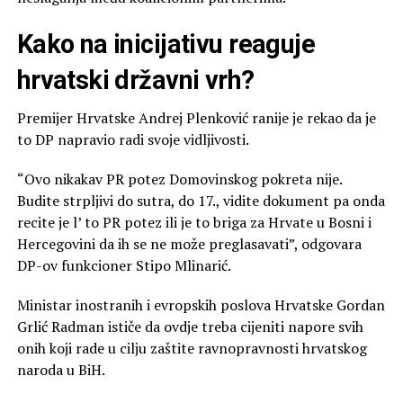
Kako na inicijativu reaguje
hrvatski državni vrh?
Premijer Hrvatske Andrej Plenković ranije je rekao da je
to DP napravio radi svoje vidljivosti.
“Ovo nikakav PR potez Domovinskog pokreta nije.
Budite strpljivi do sutra, do 17., vidite dokument pa onda
recite je l’ to PR potez ili je to briga za Hrvate u Bosni i
Hercegovini da ih se ne može preglasavati”, odgovara
DP-ov funkcioner Stipo Mlinarić.
Ministar inostranih i evropskih poslova Hrvatske Gordan
Grlić Radman ističe da ovdje treba cijeniti napore svih
onih koji rade u cilju zaštite ravnopravnosti hrvatskog
naroda u BiH.