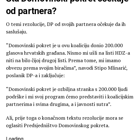
od partnera?
O temi rezolucije, DP od svojih partnera očekuje da ih
saslušaju.
“Domovinski pokret je u ovu koaliciju donio 200.000
glasova hrvatskih građana. Nismo mi ušli na listi HDZ-a
niti na bilo čijoj drugoj listi. Prema tome, mi imamo
obvezu prema svojim biračima”, navodi Stipo Mlinarić,
poslanik DP-a i zaključuje:
“Domovinski pokret je ozbiljna stranka s 200.000 ljudi
podrške i mi svoj program ćemo predstaviti i koalicijskim
partnerima i svima drugima, a i javnosti sutra”.
Ali, prije toga o konačnom tekstu rezolucije mora se
oglasiti Predsjedništvo Domovinskog pokreta.
Loading
.
.
.