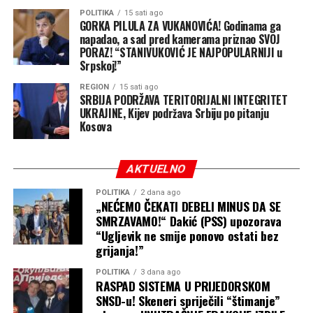
je Ukrajina, kako je naveo, gotovo svakog dana i svake
POLITIKA
15 sati ago
GORKA PILULA ZA VUKANOVIĆA! Godinama ga
noći, u petoj godini rata, primorana da izdržava
napadao, a sad pred kamerama priznao SVOJ
posljedice sukoba.
PORAZ! “STANIVUKOVIĆ JE NAJPOPULARNIJI u
Srpskoj!”
REGION
15 sati ago
SRBIJA PODRŽAVA TERITORIJALNI INTEGRITET
UKRAJINE, Kijev podržava Srbiju po pitanju
Kosova
AKTUELNO
POLITIKA
2 dana ago
„NEĆEMO ČEKATI DEBELI MINUS DA SE
SMRZAVAMO!“ Dakić (PSS) upozorava
“Ugljevik ne smije ponovo ostati bez
grijanja!”
POLITIKA
3 dana ago
RASPAD SISTEMA U PRIJEDORSKOM
SNSD-u! Skeneri spriječili “štimanje”