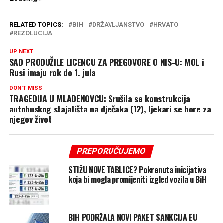
RELATED TOPICS:
BIH
DRŽAVLJANSTVO
HRVATO
REZOLUCIJA
UP NEXT
SAD PRODUŽILE LICENCU ZA PREGOVORE O NIS-U: MOL i
Rusi imaju rok do 1. jula
DON'T MISS
TRAGEDIJA U MLADENOVCU: Srušila se konstrukcija
autobuskog stajališta na dječaka (12), ljekari se bore za
njegov život
PREPORUČUJEMO
STIŽU NOVE TABLICE? Pokrenuta inicijativa
koja bi mogla promijeniti izgled vozila u BiH
BIH PODRŽALA NOVI PAKET SANKCIJA EU