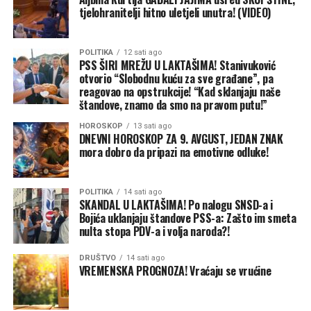
kašnjenja vozova širom Ukrajine.
tjelohranitelji hitno uletjeli unutra! (VIDEO)
Prema njegovim riječima, u napadima na Ukrajinu u
prethodna 24 časa poginulo je 13 ljudi, dok je 77 osoba
POLITIKA
12 sati ago
povrijeđeno, a napadnuto je 12 ukrajinskih regiona.
PSS ŠIRI MREŽU U LAKTAŠIMA! Stanivuković
otvorio “Slobodnu kuću za sve građane”, pa
reagovao na opstrukcije! “Kad sklanjaju naše
– Situacija u Ukrajini nije jednostavna. Sinoć je bio još
štandove, znamo da smo na pravom putu!”
jedan napad projektilima. Balistički projektili su napadali
našu infrastrukturu. To su bili mlazni dronovi, za cilj su
HOROSKOP
13 sati ago
DNEVNI HOROSKOP ZA 9. AVGUST, JEDAN ZNAK
imali energetska postrojenja, železničku mrežu. Vozovi
mora dobro da pripazi na emotivne odluke!
su kasnili širom naše zemlje. Društvena preduzeća su bila
na meti. Vatrogasci i timovi za hitne reakcije su i dalje na
terenu, rade. Video sam jutros izveštaje. Granatiranje
POLITIKA
14 sati ago
SKANDAL U LAKTAŠIMA! Po nalogu SNSD-a i
bilo u svim zajednicama na liniji fronta tragično.
Bojića uklanjaju štandove PSS-a: Zašto im smeta
Trinaest ljudi je ubijeno u napadima na Ukrajinu u
nulta stopa PDV-a i volja naroda?!
protekla 24 sata, samo od devet sati juče ujutru do devet
DRUŠTVO
14 sati ago
sati jutros. Zaista je to užasna tragedija ruske agresije
VREMENSKA PROGNOZA! Vraćaju se vrućine
protiv nezavisne Ukrajine – rekao je Zelenski.
On je uputio saučešće porodicama poginulih i istakao da