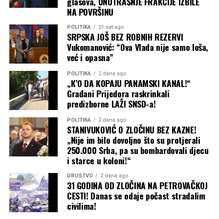
glasova, UNUTRAŠNJE FRAKCIJE IZBILE
NA POVRŠINU
POLITIKA
21 sat ago
SRPSKA JOŠ BEZ ROBNIH REZERVI
Vukomanović: “Ova Vlada nije samo loša,
već i opasna”
POLITIKA
2 dana ago
„K’O DA KOPAJU PANAMSKI KANAL!“
Građani Prijedora raskrinkali
predizborne LAŽI SNSD-a!
POLITIKA
2 dana ago
STANIVUKOVIĆ O ZLOČINU BEZ KAZNE!
„Nije im bilo dovoljno što su protjerali
250.000 Srba, pa su bombardovali djecu
i starce u koloni!“
DRUŠTVO
2 dana ago
31 GODINA OD ZLOČINA NA PETROVAČKOJ
CESTI! Danas se odaje počast stradalim
civilima!