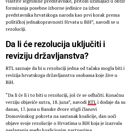
vlastite legitimne predstavnike, pritom uzimajući u obzir
formiranja posebne izborne jedinice za izbor
predstavnika hrvatskoga naroda kao prvi korak prema
političkoj jednakopravnosti Hrvata u BiH”, navodi se u
rezoluciji.
Da li će rezolucija uključiti i
reviziju državljanstva?
RTL saznaje da bi u rezoluciji jedna od tačaka mogla biti i
revizija hrvatskoga državljanstva osobama koje žive u
BiH.
“Da li će li i to biti u rezoluciji, još će se odlučiti. Konačnu
verziju objaviće sutra, 18. juna”, navodi
RTL
i dodaje da su
danas, 17. juna u Banske dvore stigli članovi
Domovinskog pokreta na sastanak koalicije, dan uoči
objave svoje rezolucije o Hrvatima u BiH koja je izazvala
neslaganja među koalicionim partnerima.