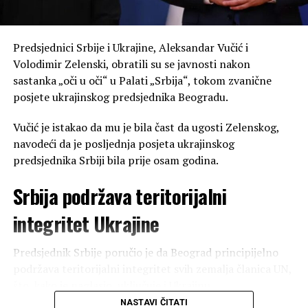
Predsjednici Srbije i Ukrajine, Aleksandar Vučić i
Volodimir Zelenski, obratili su se javnosti nakon
sastanka „oči u oči“ u Palati „Srbija“, tokom zvanične
posjete ukrajinskog predsjednika Beogradu.
Vučić je istakao da mu je bila čast da ugosti Zelenskog,
navodeći da je posljednja posjeta ukrajinskog
predsjednika Srbiji bila prije osam godina.
Srbija podržava teritorijalni
integritet Ukrajine
Predsjednik Srbije poručio je da Beograd principijelno
podržava teritorijalni integritet svih zemalja članica UN,
što, kako je naglasio, uključuje i Ukrajinu.
NASTAVI ČITATI