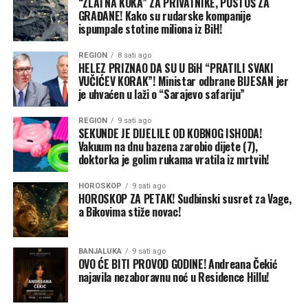
“ZLATNA KOKA” ZA PRIVATNIKE, PUSTOŠ ZA
perioda. Povremeni prodori hladnog vazduha i dalje su
GRAĐANE! Kako su rudarske kompanije
mogući, naročito u Ujedinjenom Kraljevstvu i Irskoj, ali
ispumpale stotine miliona iz BiH!
prema trenutnom sezonskom obrascu ne bi trebalo da
preovladavaju.
REGION
8 sati ago
HELEZ PRIZNAO DA SU U BiH “PRATILI SVAKI
VUČIĆEV KORAK”! Ministar odbrane BIJESAN jer
Bez mnogo snijega
je uhvaćen u laži o “Sarajevo safariju”
Pojačano zapadno strujanje prema Evropi donosilo bi i
više vlage. Zbog toga se u dijelovima kontinenta očekuju
REGION
9 sati ago
SEKUNDE JE DIJELILE OD KOBNOG ISHODA!
iznadprosječne količine padavina.
Vakuum na dnu bazena zarobio dijete (7),
doktorka je golim rukama vratila iz mrtvih!
Količina snijega u velikoj mjeri zavisiće od pojedinačnih
područja niskog vazdušnog pritiska i njihovih putanja. Za
HOROSKOP
9 sati ago
HOROSKOP ZA PETAK! Sudbinski susret za Vage,
snijeg u nizinama biće potrebno da se vlažni atlantski
a Bikovima stiže novac!
vazduh susretne sa dovoljno hladnim vazduhom iz
sjevernih ili istočnih dijelova Evrope.
BANJALUKA
9 sati ago
OVO ĆE BITI PROVOD GODINE! Andreana Čekić
Danas vrhunac toplotnog talasa, spremite se za tropsku
najavila nezaboravnu noć u Residence Hillu!
noć