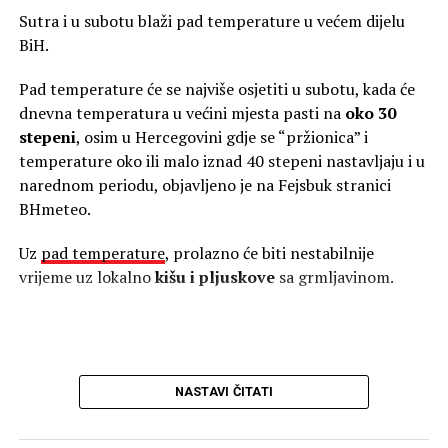
nije riječ o kratkotrajnoj pojavi. Pozitivni IOD mogao bi
Sutra i u subotu blaži pad temperature u većem dijelu
trajati tokom cijele jeseni i završiti se tek početkom zime.
BiH.
Super El Ninjo ubrzano jača
Istovremeno se u Tihom okeanu razvija snažan Super El
Pad temperature će se najviše osjetiti u subotu, kada će
Ninjo. Najnovije analize pokazuju da su temperature
dnevna temperatura u većini mjesta pasti na
oko 30
mora u dijelovima centralnog i istočnog Pacifika između
stepeni
, osim u Hercegovini gdje se “pržionica” i
četiri i pet stepeni više od uobičajenih vrijednosti.
temperature oko ili malo iznad 40 stepeni nastavljaju i u
narednom periodu, objavljeno je na Fejsbuk stranici
Hitna pomoć upozorava: Toplotni udar može biti
BHmeteo.
opasan po život
Uz
pad temperature
, prolazno će biti nestabilnije
Još veća količina toplote nalazi se ispod površine okeana.
vrijeme uz lokalno
kišu i pljuskove
sa grmljavinom.
Na dubini do 500 metara zabilježeno je područje u kojem
je temperatura više od osam stepeni iznad prosjeka.
Ta velika količina tople vode postepeno se pomjera
prema istočnom dijelu tropskog Pacifika i izbija prema
NASTAVI ČITATI
površini, čime dodatno pojačava El Ninjo.