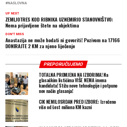
NASLOVNA
UP NEXT
ZEMLJOTRES KOD RIBNIKA UZNEMIRIO STANOVNIŠTVO:
Nema prijavljene štete na objektima
DON'T MISS
Anastazija ne može hodati ni govoriti! Pozivom na 17166
DONIRAJTE 2 KM za njeno liječenje
PREPORUČUJEMO
TOTALNA PROMJENA NA IZBORIMA! Na
glasačkim listićima VIŠE NEMA imena
kandidata! Stižu nove tehnologije i potpuno
nov način glasanja!
CIK NEMILOSRDAN PRED IZBORE: Izrečeno
više od šest miliona KM kazni