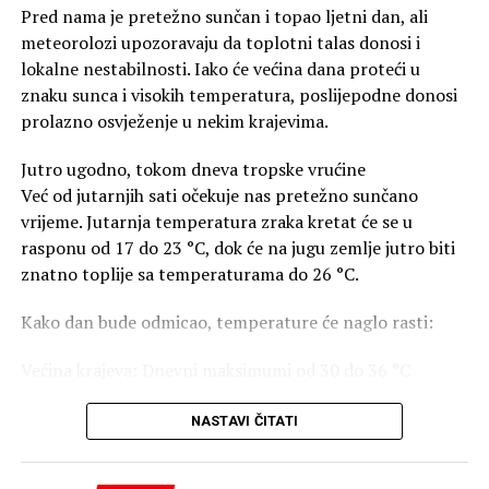
obrazac koji se može proširiti oko cijele sjeverne
Pred nama je pretežno sunčan i topao ljetni dan, ali
bitnije pridonijeti ublažavanje suše, tako da se
suša i
hemisfere.
meteorolozi upozoravaju da toplotni talas donosi i
vrućine
nastavlja i u narednih 7-10 dana.
lokalne nestabilnosti. Iako će većina dana proteći u
Sam Indijskookeanski dipol obično izaziva manji
“Trenutno, nekih naznaka za
kišnije vrijeme
ima iza 17.
znaku sunca i visokih temperatura, poslijepodne donosi
poremećaj. Međutim, u kombinaciji sa Super El Ninjom
avgusta, ali to je još daleko”, objavljeno je na BHmeteo.
prolazno osvježenje u nekim krajevima.
može nastati znatno izraženiji lanac područja visokog i
niskog vazdušnog pritiska koji se proteže oko planete.
Srpskainfo
Jutro ugodno, tokom dneva tropske vrućine
Već od jutarnjih sati očekuje nas pretežno sunčano
Kako taj atmosferski talas prelazi preko Sjeverne
vrijeme. Jutarnja temperatura zraka kretat će se u
Amerike, pojačane putanje oluja podstiču stvaranje
rasponu od 17 do 23 °C, dok će na jugu zemlje jutro biti
područja niskog vazdušnog pritiska iznad sjevernog
znatno toplije sa temperaturama do 26 °C.
Atlantika. To zatim pogoduje dotoku vazduha sa zapada
prema evropskom kontinentu.
Kako dan bude odmicao, temperature će naglo rasti:
Prognoza za Evropu
Većina krajeva: Dnevni maksimumi od 30 do 36 °C
Evropa obično nije prva na udaru direktnih uticaja
tropskih okeanskih pojava. Ipak, istraživanja pokazuju da
Jug zemlje: Izuzetno vruće sa temperaturama koje će
NASTAVI ČITATI
se tokom snažnog Super El Ninja i pozitivnog IOD-a
dostizati i 40 °C
često razvija izraženije područje niskog vazdušnog
pritiska iznad sjevernog Atlantika i sjeverozapadne