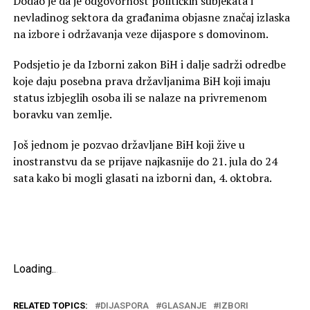
Dodao je da je odgovornost političkih subjekata i
nevladinog sektora da građanima objasne značaj izlaska
na izbore i održavanja veze dijaspore s domovinom.
Podsjetio je da Izborni zakon BiH i dalje sadrži odredbe
koje daju posebna prava državljanima BiH koji imaju
status izbjeglih osoba ili se nalaze na privremenom
boravku van zemlje.
Još jednom je pozvao državljane BiH koji žive u
inostranstvu da se prijave najkasnije do 21. jula do 24
sata kako bi mogli glasati na izborni dan, 4. oktobra.
Loading
.
.
.
RELATED TOPICS:
DIJASPORA
GLASANJE
IZBORI