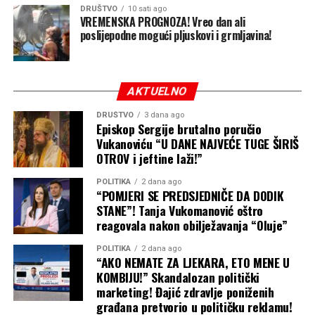
Uopšteno gledano, trenutni sezonski obrazac nije
DRUŠTVO
10 sati ago
naročito povoljan za obilnije količine snijega u većem
VREMENSKA PROGNOZA! Vreo dan ali
poslijepodne mogući pljuskovi i grmljavina!
dijelu Evrope. Veći potencijal za snijeg očekuje se na
sjeveru i sjeveroistoku kontinenta, te u višim planinskim
predjelima.
AKTUELNO
Sezonska prognoza, ipak, prikazuje samo preovlađujući
obrazac tokom nekoliko mjeseci. Blaža zima u prosjeku
DRUŠTVO
3 dana ago
Episkop Sergije brutalno poručio
ne isključuje pojedinačne snažne prodore hladnoće,
Vukanoviću “U DANE NAJVEĆE TUGE ŠIRIŠ
snježne oluje ili kraće periode izrazito zimskog vremena.
OTROV i jeftine laži!”
POLITIKA
2 dana ago
“POMJERI SE PREDSJEDNIČE DA DODIK
STANE”! Tanja Vukomanović oštro
reagovala nakon obilježavanja “Oluje”
POLITIKA
2 dana ago
“AKO NEMATE ZA LJEKARA, ETO MENE U
KOMBIJU!” Skandalozan politički
marketing! Đajić zdravlje poniženih
građana pretvorio u političku reklamu!