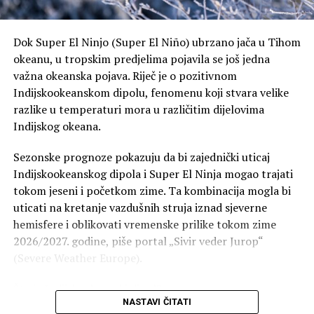
Dok Super El Ninjo (Super El Niño) ubrzano jača u Tihom
okeanu, u tropskim predjelima pojavila se još jedna
važna okeanska pojava. Riječ je o pozitivnom
Indijskookeanskom dipolu, fenomenu koji stvara velike
razlike u temperaturi mora u različitim dijelovima
Indijskog okeana.
Sezonske prognoze pokazuju da bi zajednički uticaj
Indijskookeanskog dipola i Super El Ninja mogao trajati
tokom jeseni i početkom zime. Ta kombinacija mogla bi
uticati na kretanje vazdušnih struja iznad sjeverne
hemisfere i oblikovati vremenske prilike tokom zime
2026/2027. godine, piše portal „Sivir veder Jurop“
(Severe Weather Europe).
Šta je Indijskookeanski dipol?
NASTAVI ČITATI
Indijskookeanski dipol, poznat po skraćenici IOD,