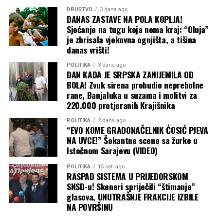
DRUŠTVO
3 dana ago
DANAS ZASTAVE NA POLA KOPLJA!
Sjećanje na tugu koja nema kraj: “Oluja”
je zbrisala vjekovna ognjišta, a tišina
danas vrišti!
POLITIKA
3 dana ago
DAN KADA JE SRPSKA ZANIJEMILA OD
BOLA! Zvuk sirena probudio neprebolne
rane, Banjaluka u suzama i molitvi za
220.000 protjeranih Krajišnika
POLITIKA
2 dana ago
“EVO KOME GRADONAČELNIK ĆOSIĆ PJEVA
NA UVCE!” Šokantne scene sa žurke u
Istočnom Sarajevu (VIDEO)
POLITIKA
15 sati ago
RASPAD SISTEMA U PRIJEDORSKOM
SNSD-u! Skeneri spriječili “štimanje”
glasova, UNUTRAŠNJE FRAKCIJE IZBILE
NA POVRŠINU