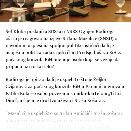
Šef Kluba poslanika SDS-a u NSRS Ognjen Bodiroga
oštro je reagovao na izjave Srđana Mazalice (SNSD) o
navodnim uspjesima spoljne politike, ističući da li je
uspješna politika kada srpski član Predsjedništva BiH za
počasnog konzula BiH imenuje osobu koja se vezuje da
pripada narko kartelu?
Bodiroga je upitao da li je uspjeh to što je Željka
Cvijanović za počasnog konzula BiH u Panami imenovala
Fatiha Kola — osobu povezanu s narko-kartelom „Tito i
Dino“, u čijem je društvu uživao i Staša Košarac.
“Mazalici je uspjeh što su Srđan Amidžić i Staša Košarac
glasali za usvajanje Programa reformi Bosne i
Hercegovine, koji je prijedlog Komisije za saradnju s