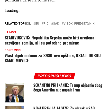
Loading
.
.
.
RELATED TOPICS:
EU
PIC
SAD
VISOKI PREDSTAVNIK
UP NEXT
STANIVUKOVIĆ: Republika Srpska može biti uređena i
razvijena zemlja, ali su potrebne promjene
DON'T MISS
Vlast dijeli milione za SNSD-ove opštine, OSTALI DOBIJU
SAMO MRVICE
PREPORUČUJEMO
ŠOKANTNO PRIZNANJE: Tramp objasnio zbog
čega Amerika nije napala Iran
NOVA PRAVILA ZA VIZE: Za ulazak u SAD