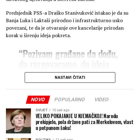
i Igor Radojičić i Nataša
Miljanović Zubac, koji su
Predsjednik PSS-a Draško Stanivuković istakao je da su
svojim prisustvom uveličali
Banja Luka i Laktaši prirodno i infrastrukturno usko
povezani, te da je otvaranje ove kancelarije prirodan
ovaj događaj i pobjedničku
korak u širenju ideja pokreta.
priču. Čestitke svim
članovima ekipe na
“Pozivam građane da dođu,
zasluženom prvom
da razgovaramo, da ideja
mjestu!”
, poručuju iz PSS
jednog narodnog pokreta
NASTAVI ČITATI
Zvornik.
zaživi među narodom i da
svaku našu riječ
NOVO
POPULARNO
VIDEO
pretvorimo u djelo. Tako
Ovogodišnji „Zvornički kotlić“ još jednom je potvrdio da
su drinska plaža i dobra hrana savršen recept za spajanje
SVIJET
10 sati ago
smo radili do sada i imamo
VELIKO POKAJANJE U NJEMAČKOJ! Narodu
ljudi, promociju turizma i očuvanje duha zajedništva u
prekipjelo, pola države pati za Merkelovom, vlast
elana da nastavimo”
,
Zvorniku.
u potpunom šoku!
poručio je Stanivuković.
Banjaluka24
POLITIKA
11 sati ago