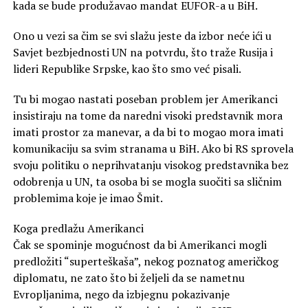
kada se bude produžavao mandat EUFOR-a u BiH.
Ono u vezi sa čim se svi slažu jeste da izbor neće ići u
Savjet bezbjednosti UN na potvrdu, što traže Rusija i
lideri Republike Srpske, kao što smo već pisali.
Tu bi mogao nastati poseban problem jer Amerikanci
insistiraju na tome da naredni visoki predstavnik mora
imati prostor za manevar, a da bi to mogao mora imati
komunikaciju sa svim stranama u BiH. Ako bi RS sprovela
svoju politiku o neprihvatanju visokog predstavnika bez
odobrenja u UN, ta osoba bi se mogla suočiti sa sličnim
problemima koje je imao Šmit.
Koga predlažu Amerikanci
Čak se spominje mogućnost da bi Amerikanci mogli
predložiti “superteškaša”, nekog poznatog američkog
diplomatu, ne zato što bi željeli da se nametnu
Evropljanima, nego da izbjegnu pokazivanje