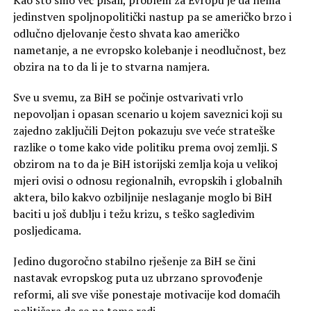
jedinstven spoljnopolitički nastup pa se američko brzo i
odlučno djelovanje često shvata kao američko
nametanje, a ne evropsko kolebanje i neodlučnost, bez
obzira na to da li je to stvarna namjera.
Sve u svemu, za BiH se počinje ostvarivati vrlo
nepovoljan i opasan scenario u kojem saveznici koji su
zajedno zaključili Dejton pokazuju sve veće strateške
razlike o tome kako vide politiku prema ovoj zemlji. S
obzirom na to da je BiH istorijski zemlja koja u velikoj
mjeri ovisi o odnosu regionalnih, evropskih i globalnih
aktera, bilo kakvo ozbiljnije neslaganje moglo bi BiH
baciti u još dublju i težu krizu, s teško sagledivim
posljedicama.
Jedino dugoročno stabilno rješenje za BiH se čini
nastavak evropskog puta uz ubrzano sprovođenje
reformi, ali sve više ponestaje motivacije kod domaćih
političara da se na tome radi.