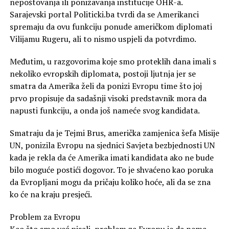
nepoštovanja ili ponižavanja institucije OHR-a.
Sarajevski portal Politicki.ba tvrdi da se Amerikanci
spremaju da ovu funkciju ponude američkom diplomati
Vilijamu Rugeru, ali to nismo uspjeli da potvrdimo.
Međutim, u razgovorima koje smo proteklih dana imali s
nekoliko evropskih diplomata, postoji ljutnja jer se
smatra da Amerika želi da ponizi Evropu time što joj
prvo propisuje da sadašnji visoki predstavnik mora da
napusti funkciju, a onda još nameće svog kandidata.
Smatraju da je Tejmi Brus, američka zamjenica šefa Misije
UN, ponizila Evropu na sjednici Savjeta bezbjednosti UN
kada je rekla da će Amerika imati kandidata ako ne bude
bilo moguće postići dogovor. To je shvaćeno kao poruka
da Evropljani mogu da pričaju koliko hoće, ali da se zna
ko će na kraju presjeći.
Problem za Evropu
Kao što smo već pisali, problem za Evropu je da nema