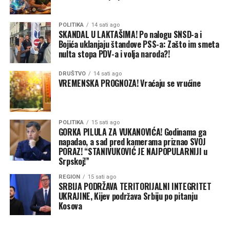
Međutim, Stanivuković naglašava da ga takvi potezi ne
mogu zaustaviti:
POLITIKA
14 sati ago
SKANDAL U LAKTAŠIMA! Po nalogu SNSD-a i
“To nas ne uznemirava, to
Bojića uklanjaju štandove PSS-a: Zašto im smeta
nulta stopa PDV-a i volja naroda?!
nas me motiviše. Kada
vidimo da pokušavaju da
DRUŠTVO
14 sati ago
VREMENSKA PROGNOZA! Vraćaju se vrućine
sklone naš štand, znamo da
smo na pravom putu!”
,
jasan je bio lider PSS-a.
POLITIKA
15 sati ago
GORKA PILULA ZA VUKANOVIĆA! Godinama ga
napadao, a sad pred kamerama priznao SVOJ
PORAZ! “STANIVUKOVIĆ JE NAJPOPULARNIJI u
Besplatna pravna pomoć za sve mještane
Srpskoj!”
Laktaša i okoline
REGION
15 sati ago
SRBIJA PODRŽAVA TERITORIJALNI INTEGRITET
UKRAJINE, Kijev podržava Srbiju po pitanju
Goran Bundalo, koji će djelovati u novootvorenoj
Kosova
kancelariji, naglasio je da je ovo izuzetno važan dan za
PSS i sve mještane ove opštine i okolnih naselja.