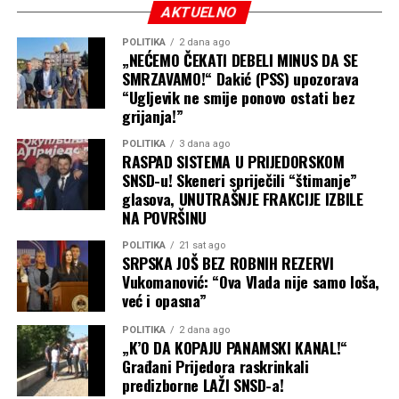
AKTUELNO
“Ovo će biti slobodna kuća
POLITIKA
2 dana ago
„NEĆEMO ČEKATI DEBELI MINUS DA SE
za sve građane Laktaša,
SMRZAVAMO!“ Dakić (PSS) upozorava
Trna, Jablana, Glamočana,
“Ugljevik ne smije ponovo ostati bez
grijanja!”
Slatine, Aleksandrovca.
POLITIKA
3 dana ago
Dobrodošli su svi ljudi
RASPAD SISTEMA U PRIJEDORSKOM
SNSD-u! Skeneri spriječili “štimanje”
dobre volje i dobrih ideja
glasova, UNUTRAŠNJE FRAKCIJE IZBILE
koji žele razvoj naše
NA POVRŠINU
zajednice”
, istakao je
POLITIKA
21 sat ago
SRPSKA JOŠ BEZ ROBNIH REZERVI
Bundalo.
Vukomanović: “Ova Vlada nije samo loša,
već i opasna”
Kao jednu od ključnih pogodnosti za mještane, Bundalo
POLITIKA
2 dana ago
„K’O DA KOPAJU PANAMSKI KANAL!“
je najavio organizovanje
besplatne pravne pomoći
u
Građani Prijedora raskrinkali
prostorijama kancelarije.
predizborne LAŽI SNSD-a!