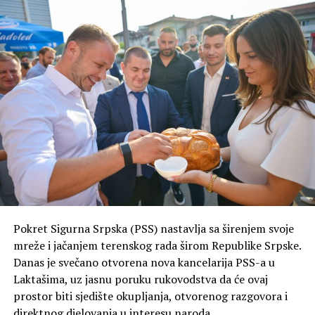
takmičarskom duhu pored
Drine”
, saopšteno je iz PSS
Zvornik.
Iz ove političke organizacije naglašavaju da je događaju
dodata posebna energija prisustvom uvaženih gostiju
koji su podržali pobjedničku ekipu.
“Do pobjede je ove godine
stigla ekipa Velizar 2, a
posebno nam je drago što
Pokret Sigurna Srpska (PSS) nastavlja sa širenjem svoje
smo i mi bili dio ovog
mreže i jačanjem terenskog rada širom Republike Srpske.
Danas je svečano otvorena nova kancelarija PSS-a u
uspjeha. Dodatnu snagu i
Laktašima, uz jasnu poruku rukovodstva da će ovaj
lijepu atmosferu donijeli su
prostor biti sjedište okupljanja, otvorenog razgovora i
direktnog djelovanja u interesu naroda.