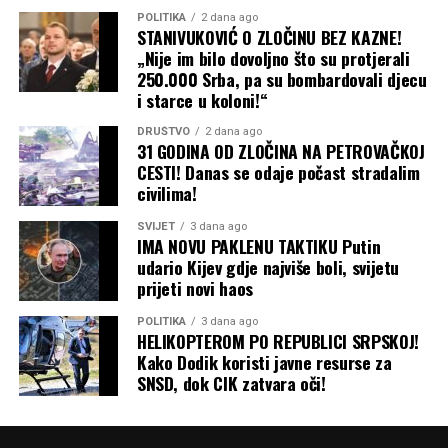
Građani će u narednom periodu moći dobiti stručne
POLITIKA
2 dana ago
STANIVUKOVIĆ O ZLOČINU BEZ KAZNE!
pravne savjete u vezi sa:
„Nije im bilo dovoljno što su protjerali
250.000 Srba, pa su bombardovali djecu
Pitanjima i ostvarivanjem prava na
penzije
i starce u koloni!“
DRUŠTVO
2 dana ago
Imovinsko-pravnim odnosima
31 GODINA OD ZLOČINA NA PETROVAČKOJ
CESTI! Danas se odaje počast stradalim
civilima!
Izdavanjem
građevinskih dozvola
SVIJET
3 dana ago
IMA NOVU PAKLENU TAKTIKU Putin
Legalizacijom objekata
i drugim pravnim
udario Kijev gdje najviše boli, svijetu
pitanjima.
prijeti novi haos
POLITIKA
3 dana ago
HELIKOPTEROM PO REPUBLICI SRPSKOJ!
“Želimo da ova kancelarija
Kako Dodik koristi javne resurse za
bude samo početak našeg
SNSD, dok CIK zatvara oči!
daljeg rada, razvoja i