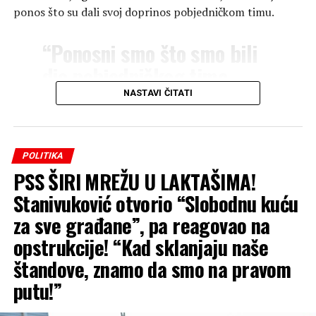
ponos što su dali svoj doprinos pobjedničkom timu.
“Ponosni smo što smo bili
dio pobjedničkog tima
Velizar 2 na ovogodišnjem
NASTAVI ČITATI
‘Zvorničkom kotliću’! U
okviru manifestacije
POLITIKA
‘Zvorničko ljeto’, na
PSS ŠIRI MREŽU U LAKTAŠIMA!
gradskoj plaži u Zvorniku
Stanivuković otvorio “Slobodnu kuću
okupile su se brojne ekipe,
za sve građane”, pa reagovao na
majstori riblje čorbe i
opstrukcije! “Kad sklanjaju naše
lovačkog gulaša, kao i
štandove, znamo da smo na pravom
veliki broj posjetilaca koji
putu!”
su uživali u druženju i