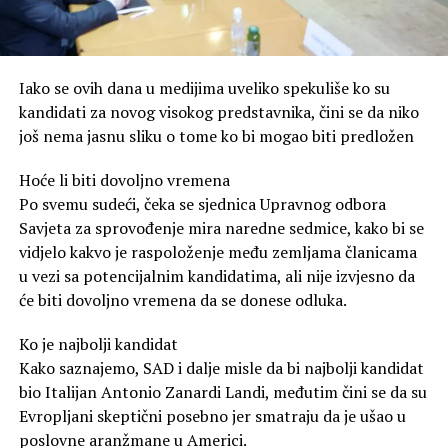
Iako se ovih dana u medijima uveliko spekuliše ko su
kandidati za novog visokog predstavnika, čini se da niko
još nema jasnu sliku o tome ko bi mogao biti predložen
Hoće li biti dovoljno vremena
Po svemu sudeći, čeka se sjednica Upravnog odbora
Savjeta za sprovođenje mira naredne sedmice, kako bi se
vidjelo kakvo je raspoloženje među zemljama članicama
u vezi sa potencijalnim kandidatima, ali nije izvjesno da
će biti dovoljno vremena da se donese odluka.
Ko je najbolji kandidat
Kako saznajemo, SAD i dalje misle da bi najbolji kandidat
bio Italijan Antonio Zanardi Landi, međutim čini se da su
Evropljani skeptični posebno jer smatraju da je ušao u
poslovne aranžmane u Americi.