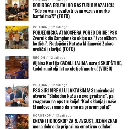
BODIROGA BRUTALNO RASTURIO MAZALICU!
“Gde su vam rezultati osim veza sa narko
On se ovom prilikom osvrnuo i na opstrukcije i probleme
kartelima?!” (FOTO)
sa kojima se PSS suočio tokom postavljanja štandova za
prikupljanje potpisa u okviru narodne inicijative
POLITIKA
12 sati ago
POBJEDNIČKA ATMOSFERA PORED DRINE! PSS
„Zdravlje bez poreza“. Iako su svi zahtjevi predati na
Zvornik dio šampionske ekipe na “Zvorničkom
vrijeme, pisani odgovor od nadležnih organa nikada nije
kotliću”, Radojičić i Nataša Miljanović Zubac
stigao.
uveličali slavlje! (FOTO)
REGION
12 sati ago
Aljbina Kurtija GAĐALI JAJIMA usred SKUPŠTINE,
tjelohranitelji hitno uletjeli unutra! (VIDEO)
POLITIKA
12 sati ago
PSS ŠIRI MREŽU U LAKTAŠIMA! Stanivuković
otvorio “Slobodnu kuću za sve građane”, pa
reagovao na opstrukcije! “Kad sklanjaju naše
štandove, znamo da smo na pravom putu!”
HOROSKOP
13 sati ago
DNEVNI HOROSKOP ZA 9. AVGUST, JEDAN ZNAK
mora dobro da pripazi na emotivne odluke!