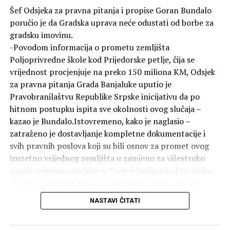
gradonačelnik. Najavio je i projektovanje pasarele koja bi
Šef Odsjeka za pravna pitanja i propise Goran Bundalo
vodila prema Kastelu, kao i početak izgradnje mosta u
poručio je da Gradska uprava neće odustati od borbe za
Docu. Prema njegovim riječima, do 15. septembra
gradsku imovinu.
trebalo bi da budu uređena sva dječija igrališta na
-Povodom informacija o prometu zemljišta
području grada.
Poljoprivredne škole kod Prijedorske petlje, čija se
vrijednost procjenjuje na preko 150 miliona KM, Odsjek
Do kraja avgusta planiran je izbor najboljeg rješenja i
za pravna pitanja Grada Banjaluke uputio je
izvođača za završetak projekta gondole od područja
Pravobranilaštvu Republike Srpske inicijativu da po
Termi do vrha Banj brda.
hitnom postupku ispita sve okolnosti ovog slučaja –
kazao je Bundalo.Istovremeno, kako je naglasio –
Stanivuković je najavio i dodatne radove na gradskim
zatraženo je dostavljanje kompletne dokumentacije i
ulicama i vodovodnoj mreži, dok bi Banjaluka u narednih
svih pravnih poslova koji su bili osnov za promet ovog
30 dana trebalo da dobije prve električne autobuse.
izuzetno vrijednog zemljišta u zamjenu za višestruko
Detalji o broju vozila, linijama i vrijednosti nabavke nisu
manje vrijedno zemljište u Trebovljanima kod Gradiške.
saopšteni.
-Gradska imovina mora biti pod posebnom zaštitom
Završene četiri mjere podrške
zakona i institucija. Zato očekujemo da nadležne
NASTAVI ČITATI
institucije bez odlaganja utvrde sve činjenice i obavijeste
Govoreći o programu „Banjaluka pruža više“,
javnost o svojim nalazima. Kao rukovodilac Odsjeka za
Stanivuković je rekao da su realizovane prve četiri od