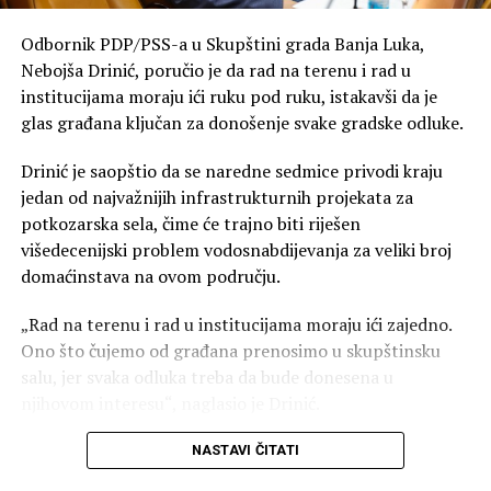
10.000 kuća, dok bi prva dodjela besplatnih placeva
trebalo da počne početkom septembra.
Odbornik PDP/PSS-a u Skupštini grada Banja Luka,
Nebojša Drinić, poručio je da rad na terenu i rad u
Najavljeni projekti i mjere obuhvataju vodovodnu i
institucijama moraju ići ruku pod ruku, istakavši da je
saobraćajnu infrastrukturu, uređenje centra, javni
glas građana ključan za donošenje svake gradske odluke.
prevoz i podršku porodicama, ali za dio njih tek treba da
budu saopšteni precizni rokovi, izvođači i ukupni
Drinić je saopštio da se naredne sedmice privodi kraju
troškovi.
jedan od najvažnijih infrastrukturnih projekata za
potkozarska sela, čime će trajno biti riješen
višedecenijski problem vodosnabdijevanja za veliki broj
domaćinstava na ovom području.
„Rad na terenu i rad u institucijama moraju ići zajedno.
Ono što čujemo od građana prenosimo u skupštinsku
salu, jer svaka odluka treba da bude donesena u
njihovom interesu“, naglasio je Drinić.
Trajno rješenje za vodosnabdijevanje
NASTAVI ČITATI
Odbornik PDP/PSS-a ističe da je projekat “Tunjice 1 i 2”