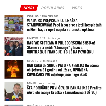
bio jedan od njegovih ključnih prioriteta od samog
NOVO
POPULARNO
VIDEO
početka odborničkog mandata.
POLITIKA
8 minuta ago
„Naredne sedmice privodimo kraju jedan od
VLADA RS PREPISUJE OD DRAŠKA
najznačajnijih projekata za potkozarska sela – Tunjice 1 i
STANIVUKOVIĆA! Pred izbore se sjetili besplatnih
(BN)
udžbenika, ali opet napola i o trošku opština!
2, na čijoj sam realizaciji insistirao od prvog dana svog
odborničkog mandata. Tim projektom trajno rješavamo
POLITIKA
29 minuta ago
pitanje vodosnabdijevanja za veliki broj domaćinstava“,
RASPAD SISTEMA U PRIJEDORSKOM SNSD-u!
Skeneri spriječili “štimanje” glasova,
poručio je Drinić.
UNUTRAŠNJE FRAKCIJE IZBILE NA POVRŠINU
Nastavak rada na terenu za bolju Banjaluku
SVIJET
51 minuta ago
On je dodao da ostaje posvećen direktnom kontaktu sa
DAN KADA JE SUNCE PALO NA ZEMLJU! Hirošima
sugrađanima, jer je to jedini ispravan put za dalji razvoj i
obilježava 81 godinu od užasa, OPOMENA
ČOVJEČANSTVU odjekuje jače nego ikad!
napredak grada.
BANJALUKA
1 sat ago
„Nastavljamo da radimo, razgovaramo sa ljudima i
ŠTA PORUČUJE PRVI ČOVJEK BANJALUKE? Pratite
budemo prisutni tamo gdje je to najpotrebnije. Samo
uživo obraćanje Draška Stanivukovića! (UŽIVO)
tako možemo donositi odluke koje će Banjaluku voditi
naprijed i opravdati povjerenje koje su nam građani
DRUŠTVO
1 sat ago