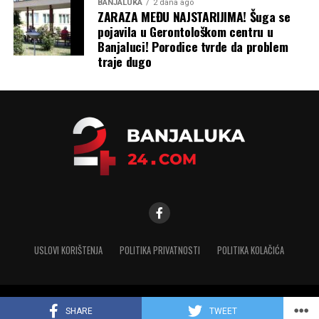
BANJALUKA
2 dana ago
ZARAZA MEĐU NAJSTARIJIMA! Šuga se
pojavila u Gerontološkom centru u
Banjaluci! Porodice tvrde da problem
traje dugo
USLOVI KORIŠTENJA
POLITIKA PRIVATNOSTI
POLITIKA KOLAČIĆA
Copyright © 2025 banjaluka-24.com. Sva prava zadržana
SHARE
TWEET