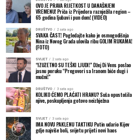
ukazali“, zaključio je Drinić.
OVO JE PRAVA RIJETKOST U DANAŠNJEM
VREMENU! Priča iz Prijedora raznježila region –
65 godina ljubavi i pun dom! (VIDEO)
DRUŠTVO
2 sata ago
SVAKA ČAST! Pogledajte kako je osmogodišnja
Nina iz Novog Grada ulovila ribu GOLIM RUKAMA!
(FOTO)
SVIJET
2 sata ago
“IZUZETNO SU TEŠKI LJUDI!” Džej Di Vens poslao
jasnu poruku “Pregovori sa Iranom biće dugi i
mučni!”
DRUŠTVO
3 sata ago
KOLIKO ĆEMO PLAĆATI HRANU? Suša opustošila
njive, poskupljenja gotovo neizbježna
SVIJET
3 sata ago
IMA NOVU PAKLENU TAKTIKU Putin udario Kijev
gdje najviše boli, svijetu prijeti novi haos