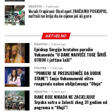
DRUŠTVO
4 sata ago
Vozači frapirani: Dizel opet ZNAČAJNO POSKUPIO,
naftaši ne kriju da će cijene još ići gore
AKTUELNO
DRUŠTVO
2 dana ago
Episkop Sergije brutalno poručio
Vukanoviću “U DANE NAJVEĆE TUGE ŠIRIŠ
OTROV i jeftine laži!”
POLITIKA
1 dan ago
“POMJERI SE PREDSJEDNIČE DA DODIK
STANE”! Tanja Vukomanović oštro
reagovala nakon obilježavanja “Oluje”
DRUŠTVO
3 dana ago
RANE KOJE NIKADA NE ZACJELJUJU!
Srpska sutra u žalosti zbog 31 godine od
pogroma u “Oluji”!