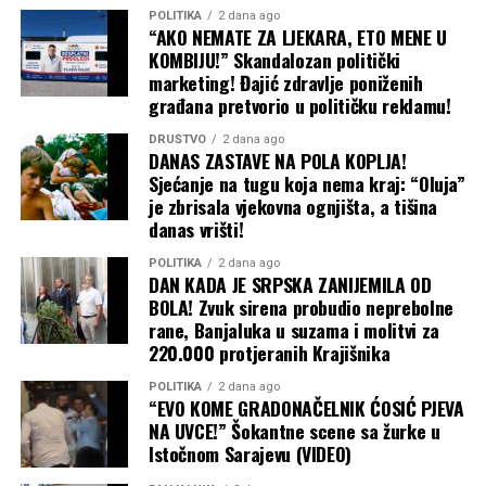
POLITIKA
2 dana ago
“AKO NEMATE ZA LJEKARA, ETO MENE U
KOMBIJU!” Skandalozan politički
marketing! Đajić zdravlje poniženih
građana pretvorio u političku reklamu!
DRUŠTVO
2 dana ago
DANAS ZASTAVE NA POLA KOPLJA!
Sjećanje na tugu koja nema kraj: “Oluja”
je zbrisala vjekovna ognjišta, a tišina
danas vrišti!
POLITIKA
2 dana ago
DAN KADA JE SRPSKA ZANIJEMILA OD
BOLA! Zvuk sirena probudio neprebolne
rane, Banjaluka u suzama i molitvi za
220.000 protjeranih Krajišnika
POLITIKA
2 dana ago
“EVO KOME GRADONAČELNIK ĆOSIĆ PJEVA
NA UVCE!” Šokantne scene sa žurke u
Istočnom Sarajevu (VIDEO)