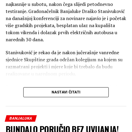
najkasnije u subotu, nakon čega slijedi petodnevno
testiranje. Gradonačelnik Banjaluke Draško Stanivuković
na današnjoj konferenciji za novinare najavio je i početak
više gradskih projekata, besplatan ulaz na kupališta
tokom vikenda i dolazak prvih električnih autobusa u
narednih 30 dana.
Stanivuković je rekao da je nakon jučerašnje vanredne
sjednice Skupštine grada održan kolegijum na kojem su
razmatrani projekti i mjere koje bi trebalo da budu
realizovane u narednom periodu.
Pet dana testiranja sistema vrijednog 10 miliona KM
NASTAVI ČITATI
Prema njegovim riječima, privode se kraju radovi na
sistemu vodosnabdijevanja vrijednom deset miliona KM,
koji bi trebalo da poboljša snabdijevanje vodom na
potezu od Dragočaja i dijela Kuljana do Piskavice.
BANJALUKA
„Radi se o ogromnom zahvatu koji obuhvata oko 10.000
BUNDALO PORUČIO BEZ UVIJANJA!
građana. Radovi će biti završeni u petak, zaključno sa