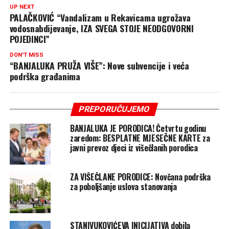
UP NEXT
PALAČKOVIĆ “Vandalizam u Rekavicama ugrožava
vodosnabdijevanje, IZA SVEGA STOJE NEODGOVORNI
POJEDINCI”
DON'T MISS
“BANJALUKA PRUŽA VIŠE”: Nove subvencije i veća
podrška građanima
PREPORUČUJEMO
BANJALUKA JE PORODICA! Četvrtu godinu
zaredom: BESPLATNE MJESEČNE KARTE za
javni prevoz djeci iz višečlanih porodica
ZA VIŠEČLANE PORODICE: Novčana podrška
za poboljšanje uslova stanovanja
STANIVUKOVIĆEVA INICIJATIVA dobila