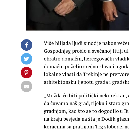
Više hiljada ljudi sinoć je nakon ve
Gospodnjeg prošlo u svečanoj litiji 
obratio domaćin, hercegovački vladika
domaćin poželio srećnu slavu i ugoda
lokalne vlasti da Trebinje ne pretvo
arhitektonsku ljepotu grada i gradsko
„Možda ću biti politički nekorektan, 
da čuvamo naš grad, rijeku i staro g
gradnjom, kao što se to dogodilo u B
na kraju besjeda na šta je Dodik gla
koracima sa pratnjom Trg slobode, ne 