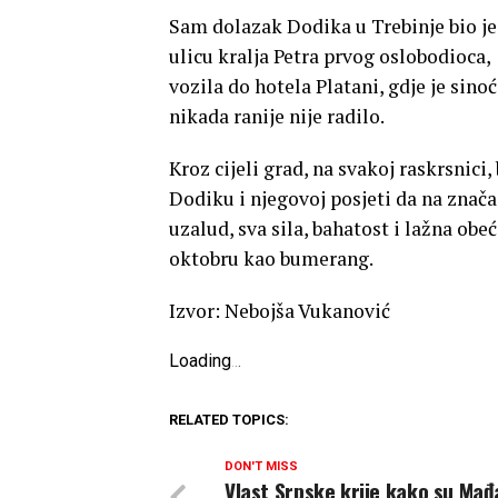
Sam dolazak Dodika u Trebinje bio je 
ulicu kralja Petra prvog oslobodioca,
vozila do hotela Platani, gdje je sino
nikada ranije nije radilo.
Kroz cijeli grad, na svakoj raskrsnici, 
Dodiku i njegovoj posjeti da na značaju
uzalud, sva sila, bahatost i lažna obe
oktobru kao bumerang.
Izvor: Nebojša Vukanović
Loading
.
.
.
RELATED TOPICS:
DON'T MISS
Vlast Srpske krije kako su Mađ