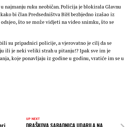
u najmanju ruku neobičan. Policija je blokirala Glavnu
 kako bi član Predsedništva BiH bezbjedno izašao iz
ć odsjeo, što se može vidjeti na video snimku, što se
bili su pripadnici policije, a vjerovatno je cilj da se
 ili je neki veliki strah u pitanju!? Ipak sve im je
ćanja, koje ponavljaju iz godine u godinu, vratiće im se u
UP NEXT
ari
DRAŠKOVA SARADNICA UDARILA NA