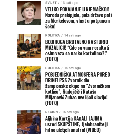
SVIJET
13 sati ago
VELIKO POKAJANJE U NJEMAČKOJ!
Narodu prekipjelo, pola države pati
za Merkelovom, vlast u potpunom
šoku!
POLITIKA
14 sati ago
BODIROGA BRUTALNO RASTURIO
MAZALICU! “Gde su vam rezultati
osim veza sa narko kartelima?!”
(FOTO)
POLITIKA
15 sati ago
POBJEDNIČKA ATMOSFERA PORED
DRINE! PSS Zvornik dio
šampionske ekipe na “Zvorničkom
kotliću”, Radojičić i Nataša
Miljanović Zubac uveličali slavlje!
(FOTO)
REGION
15 sati ago
Aljbina Kurtija GAĐALI JAJIMA
usred SKUPŠTINE, tjelohranitelji
hitno uletjeli unutra! (VIDEO)