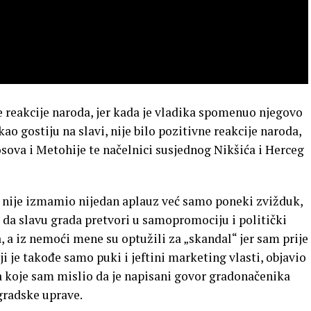
 reakcije naroda, jer kada je vladika spomenuo njegovo
o gostiju na slavi, nije bilo pozitivne reakcije naroda,
Kosova i Metohije te načelnici susjednog Nikšića i Herceg
 nije izmamio nijedan aplauz već samo poneki zvižduk,
a da slavu grada pretvori u samopromociju i politički
 a iz nemoći mene su optužili za „skandal“ jer sam prije
 je takođe samo puki i jeftini marketing vlasti, objavio
za koje sam mislio da je napisani govor gradonačenika
 gradske uprave.