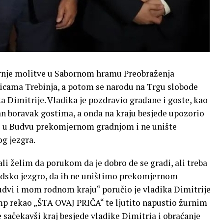
černje molitve u Sabornom hramu Preobraženja
ulicama Trebinja, a potom se narodu na Trgu slobode
 Dimitrije. Vladika je pozdravio građane i goste, kao
n boravak gostima, a onda na kraju besjede upozorio
re u Budvu prekomjernom gradnjom i ne unište
g jezgra.
ali želim da porukom da je dobro de se gradi, ali treba
radsko jezgro, da ih ne uništimo prekomjernom
udvi i mom rodnom kraju“ poručio je vladika Dimitrije
smp rekao „ŠTA OVAJ PRIČA“ te ljutito napustio žurnim
sačekavši kraj besjede vladike Dimitria i obraćanje