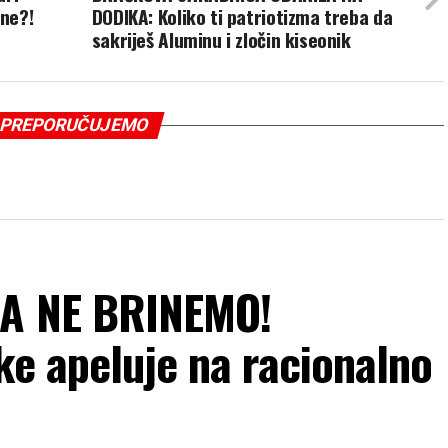
ane?!
DODIKA: Koliko ti patriotizma treba da
sakriješ Aluminu i zločin kiseonik
PREPORUČUJEMO
DA NE BRINEMO!
ke apeluje na racionalno