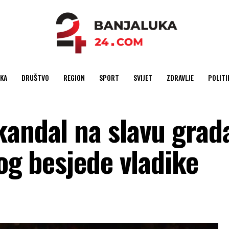
KA
DRUŠTVO
REGION
SPORT
SVIJET
ZDRAVLJE
POLITI
kandal na slavu grad
bog besjede vladike