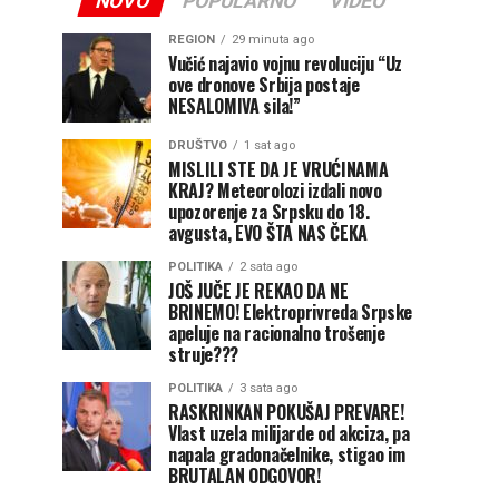
NOVO
POPULARNO
VIDEO
REGION
29 minuta ago
Vučić najavio vojnu revoluciju “Uz
ove dronove Srbija postaje
NESALOMIVA sila!”
DRUŠTVO
1 sat ago
MISLILI STE DA JE VRUĆINAMA
KRAJ? Meteorolozi izdali novo
upozorenje za Srpsku do 18.
avgusta, EVO ŠTA NAS ČEKA
POLITIKA
2 sata ago
JOŠ JUČE JE REKAO DA NE
BRINEMO! Elektroprivreda Srpske
apeluje na racionalno trošenje
struje???
POLITIKA
3 sata ago
RASKRINKAN POKUŠAJ PREVARE!
Vlast uzela milijarde od akciza, pa
napala gradonačelnike, stigao im
BRUTALAN ODGOVOR!