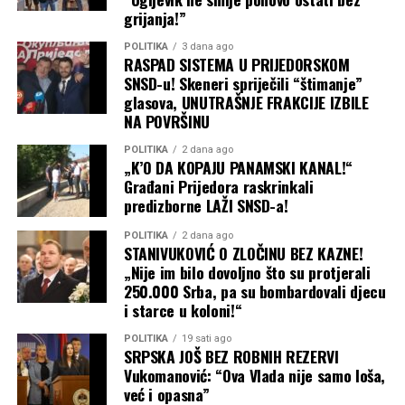
grijanja!”
POLITIKA
3 dana ago
RASPAD SISTEMA U PRIJEDORSKOM
SNSD-u! Skeneri spriječili “štimanje”
glasova, UNUTRAŠNJE FRAKCIJE IZBILE
NA POVRŠINU
POLITIKA
2 dana ago
„K’O DA KOPAJU PANAMSKI KANAL!“
Građani Prijedora raskrinkali
predizborne LAŽI SNSD-a!
POLITIKA
2 dana ago
STANIVUKOVIĆ O ZLOČINU BEZ KAZNE!
„Nije im bilo dovoljno što su protjerali
250.000 Srba, pa su bombardovali djecu
i starce u koloni!“
POLITIKA
19 sati ago
SRPSKA JOŠ BEZ ROBNIH REZERVI
Vukomanović: “Ova Vlada nije samo loša,
već i opasna”