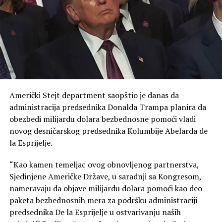
Anketa je sprovedena za RTL i NTV od 5. do 6. avgusta
među 1.000 Nijemaca.
Američki Stejt department saopštio je danas da
administracija predsednika Donalda Trampa planira da
obezbedi milijardu dolara bezbednosne pomoći vladi
novog desničarskog predsednika Kolumbije Abelarda de
la Esprijelje.
“Kao kamen temeljac ovog obnovljenog partnerstva,
Sjedinjene Američke Države, u saradnji sa Kongresom,
nameravaju da objave milijardu dolara pomoći kao deo
paketa bezbednosnih mera za podršku administraciji
predsednika De la Esprijelje u ostvarivanju naših