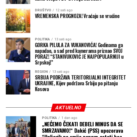
DRUŠTVO
12 sati ago
VREMENSKA PROGNOZA! Vraćaju se vrućine
POLITIKA
13 sati ago
GORKA PILULA ZA VUKANOVIĆA! Godinama ga
napadao, a sad pred kamerama priznao SVOJ
PORAZ! “STANIVUKOVIĆ JE NAJPOPULARNIJI u
Srpskoj!”
REGION
13 sati ago
SRBIJA PODRŽAVA TERITORIJALNI INTEGRITET
UKRAJINE, Kijev podržava Srbiju po pitanju
Kosova
AKTUELNO
POLITIKA
1 dan ago
„NEĆEMO ČEKATI DEBELI MINUS DA SE
SMRZAVAMO!“ Dakić (PSS) upozorava
“Ugljevik ne smije ponovo ostati bez