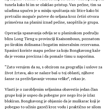
tunela kako bi im se olakšao pristup. Van pećine, tim sa
užadima upućen je u misiju spuštanja niz litice kako bi
pretražio moguće puteve do seljana kroz četiri otvora
primećena na planini iznad pećine, saopštila je grupa.
Operacija spasavanja odvija se u planinskom području
blizu Long Tieng u provinciji Ksaisomboun, poznatom
po širokim dolinama i bogatim mineralnim rezervama.
Spasioci koriste mapu pećine za koju Bongkavong kaže
da je veoma precizna i da pomaže timu u naporima.
“Zato verujem da su, s obzirom na geografiju i uslove za
život žrtava, ako se nalaze baš u toj oblasti, njihove
šanse za preživljavanje veoma velike”, rekao je.
Vlasti je o zarobljenim seljanima obavestio jedan član
grupe koji je uspeo da pobegne pre nego što je izlaz
blokiran. Bongkavong je objasnio da je muškarac koji je
pobegao to učinio gazeći kroz vodu i praktično se silom