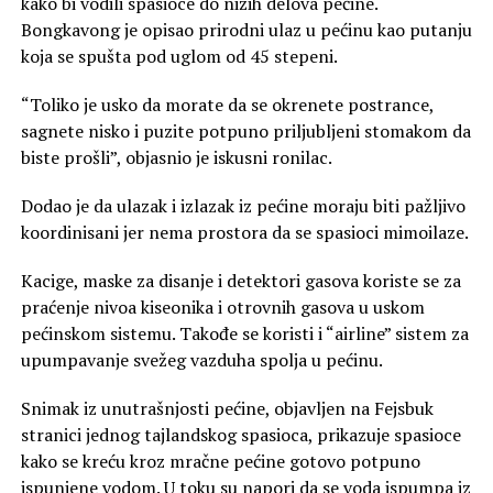
kako bi vodili spasioce do nižih delova pećine.
Bongkavong je opisao prirodni ulaz u pećinu kao putanju
koja se spušta pod uglom od 45 stepeni.
“Toliko je usko da morate da se okrenete postrance,
sagnete nisko i puzite potpuno priljubljeni stomakom da
biste prošli”, objasnio je iskusni ronilac.
Dodao je da ulazak i izlazak iz pećine moraju biti pažljivo
koordinisani jer nema prostora da se spasioci mimoilaze.
Kacige, maske za disanje i detektori gasova koriste se za
praćenje nivoa kiseonika i otrovnih gasova u uskom
pećinskom sistemu. Takođe se koristi i “airline” sistem za
upumpavanje svežeg vazduha spolja u pećinu.
Snimak iz unutrašnjosti pećine, objavljen na Fejsbuk
stranici jednog tajlandskog spasioca, prikazuje spasioce
kako se kreću kroz mračne pećine gotovo potpuno
ispunjene vodom. U toku su napori da se voda ispumpa iz