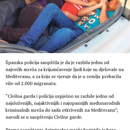
Zagovornici ljudskih prava u SAD i širom sveta ocenili su
te akcije kao nezakonite i imperijalističke, navodeći da
predstavljaju vansudska ubistva.
Tramp ih, međutim, opisuje kao deo napora za suzbijanje
trgovine drogom i ilegalne imigracije.Tramp je tokom
svog mandata bio u sukobu sa bivšim kolumbijskim
predsednikom Gustavom Petrom, nekadašnjim
Španska policija saopštila je da je razbila jednu od
pobunjenikom i prvim levičarskim predsednikom
najvećih mreža za krijumčarenje ljudi koje su djelovale na
Kolumbije, zbog niza pitanja.
Mediteranu, a za koju se vjeruje da je u zemlju prebacila
više od 2.000 migranata.
Petro je optužio Trampa da je “saučesnik u genocidu”
zbog napada Izraela, američkog saveznika, na Gazu i
“Civilna garda i policija uspješno su razbile jednu od
pozvao je na “krivični postupak” zbog američkih napada
najsloženijih, najaktivnijih i najopasnijih međunarodnih
na brodove u karipskim vodama. Takođe je kritikovao
kriminalnih mreža do sada otkrivenih na Mediteranu”,
Trampovu podršku De la Esprijelji tokom predsedničkih
navodi se u saopštenju Civilne garde.
izbora.
Prema saopštenju, kriminalna mreža koristila je brze