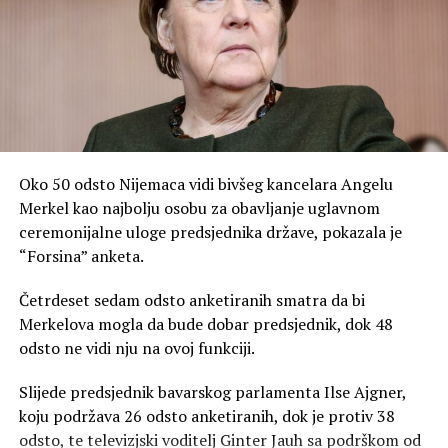
Oko 50 odsto Nijemaca vidi bivšeg kancelara Angelu
Merkel kao najbolju osobu za obavljanje uglavnom
ceremonijalne uloge predsjednika države, pokazala je
“Forsina” anketa.
Četrdeset sedam odsto anketiranih smatra da bi
Merkelova mogla da bude dobar predsjednik, dok 48
odsto ne vidi nju na ovoj funkciji.
Slijede predsjednik bavarskog parlamenta Ilse Ajgner,
koju podržava 26 odsto anketiranih, dok je protiv 38
odsto, te televizjski voditelj Ginter Jauh sa podrškom od