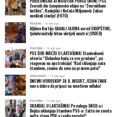
POBJEDNIČKA ATMOSFERA PORED DRINE! PSS
Zvornik dio šampionske ekipe na “Zvorničkom
kotliću”, Radojičić i Nataša Miljanović Zubac
uveličali slavlje! (FOTO)
REGION
10 sati ago
Aljbina Kurtija GAĐALI JAJIMA usred SKUPŠTINE,
tjelohranitelji hitno uletjeli unutra! (VIDEO)
POLITIKA
10 sati ago
PSS ŠIRI MREŽU U LAKTAŠIMA! Stanivuković
otvorio “Slobodnu kuću za sve građane”, pa
reagovao na opstrukcije! “Kad sklanjaju naše
štandove, znamo da smo na pravom putu!”
HOROSKOP
11 sati ago
DNEVNI HOROSKOP ZA 9. AVGUST, JEDAN ZNAK
mora dobro da pripazi na emotivne odluke!
POLITIKA
12 sati ago
SKANDAL U LAKTAŠIMA! Po nalogu SNSD-a i
Bojića uklanjaju štandove PSS-a: Zašto im smeta
nulta stopa PDV-a i volja naroda?!