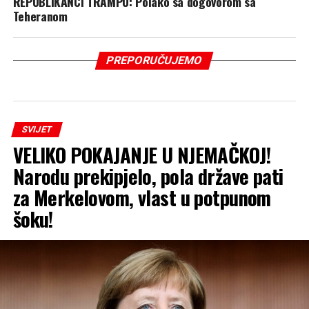
REPUBLIKANCI TRAMPU: Polako sa dogovorom sa
Teheranom
PREPORUČUJEMO
SVIJET
VELIKO POKAJANJE U NJEMAČKOJ!
Narodu prekipjelo, pola države pati
za Merkelovom, vlast u potpunom
šoku!