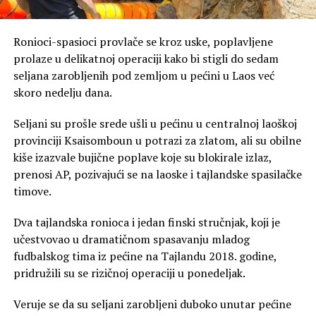
Ronioci-spasioci provlače se kroz uske, poplavljene
prolaze u delikatnoj operaciji kako bi stigli do sedam
seljana zarobljenih pod zemljom u pećini u Laos već
skoro nedelju dana.
Seljani su prošle srede ušli u pećinu u centralnoj laoškoj
provinciji Ksaisomboun u potrazi za zlatom, ali su obilne
kiše izazvale bujične poplave koje su blokirale izlaz,
prenosi AP, pozivajući se na laoske i tajlandske spasilačke
timove.
Dva tajlandska ronioca i jedan finski stručnjak, koji je
učestvovao u dramatičnom spasavanju mladog
fudbalskog tima iz pećine na Tajlandu 2018. godine,
pridružili su se rizičnoj operaciji u ponedeljak.
Veruje se da su seljani zarobljeni duboko unutar pećine