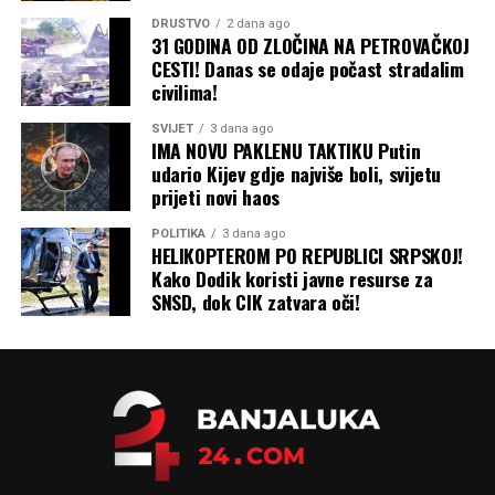
DRUŠTVO
2 dana ago
31 GODINA OD ZLOČINA NA PETROVAČKOJ
CESTI! Danas se odaje počast stradalim
civilima!
SVIJET
3 dana ago
IMA NOVU PAKLENU TAKTIKU Putin
udario Kijev gdje najviše boli, svijetu
prijeti novi haos
POLITIKA
3 dana ago
HELIKOPTEROM PO REPUBLICI SRPSKOJ!
Kako Dodik koristi javne resurse za
SNSD, dok CIK zatvara oči!