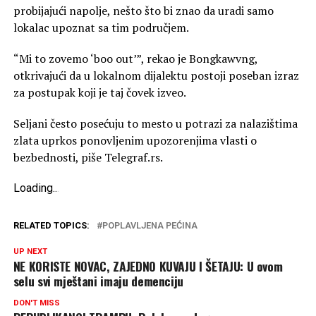
probijajući napolje, nešto što bi znao da uradi samo
lokalac upoznat sa tim područjem.
“Mi to zovemo ‘boo out’”, rekao je Bongkawvng,
otkrivajući da u lokalnom dijalektu postoji poseban izraz
za postupak koji je taj čovek izveo.
Seljani često posećuju to mesto u potrazi za nalazištima
zlata uprkos ponovljenim upozorenjima vlasti o
bezbednosti, piše Telegraf.rs.
Loading
.
.
.
RELATED TOPICS:
POPLAVLJENA PEĆINA
UP NEXT
NE KORISTE NOVAC, ZAJEDNO KUVAJU I ŠETAJU: U ovom
selu svi mještani imaju demenciju
DON'T MISS