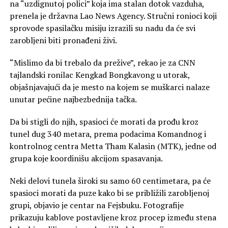
na “uzdignutoj polici” koja ima stalan dotok vazduha,
prenela je državna Lao News Agency. Stručni ronioci koji
sprovode spasilačku misiju izrazili su nadu da će svi
zarobljeni biti pronađeni živi.
“Mislimo da bi trebalo da prežive”, rekao je za CNN
tajlandski ronilac Kengkad Bongkavong u utorak,
objašnjavajući da je mesto na kojem se muškarci nalaze
unutar pećine najbezbednija tačka.
Da bi stigli do njih, spasioci će morati da prođu kroz
tunel dug 340 metara, prema podacima Komandnog i
kontrolnog centra Metta Tham Kalasin (MTK), jedne od
grupa koje koordinišu akcijom spasavanja.
Neki delovi tunela široki su samo 60 centimetara, pa će
spasioci morati da puze kako bi se približili zarobljenoj
grupi, objavio je centar na Fejsbuku. Fotografije
prikazuju kablove postavljene kroz procep između stena