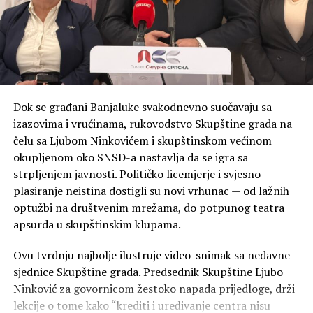
terenu, a ne pjenjenje za skupštinskom govornicom i
poštovanje prema boračkoj populaciji ne smije
jeftini populizam od kojeg građani nemaju nikakve
završavati samo na riječima i odavanju počasti na
koristi.
spomenicima, već da se Republika Srpska mora graditi
konkretnim sistemskim rješenjima koja će poboljšati
Vukanoviću je na kraju ostalo samo da pred kamerama
položaj onih koji su je stvorili.
čita poražavajuće statistike po sebe i prizna ono što je
Banjaluka i cijela Srpska već znala — Draško Stanivuković
Dok se građani Banjaluke svakodnevno suočavaju sa
“Na nama je da Republiku
je politička figura broj jedan, dok je Vukanovićeva
izazovima i vrućinama, rukovodstvo Skupštine grada na
Srpsku čuvamo mirom,
politika “napada po svaku cijenu” doživjela potpuni
čelu sa Ljubom Ninkovićem i skupštinskom većinom
debakl.
odgovornošću i djelima, da
okupljenom oko SNSD-a nastavlja da se igra sa
strpljenjem javnosti. Političko licemjerje i svjesno
uzvratimo poštovanje
Banjaluka24
plasiranje neistina dostigli su novi vrhunac — od lažnih
borcima koji su sačuvali
optužbi na društvenim mrežama, do potpunog teatra
Republiku Srpsku. Zato se
apsurda u skupštinskim klupama.
zalažemo za pet najboljih
Ovu tvrdnju najbolje ilustruje video-snimak sa nedavne
godina za obračun penzije
sjednice Skupštine grada. Predsednik Skupštine Ljubo
Ninković za govornicom žestoko napada prijedloge, drži
svim borcima! Vječna slava
lekcije o tome kako “krediti i uređivanje centra nisu