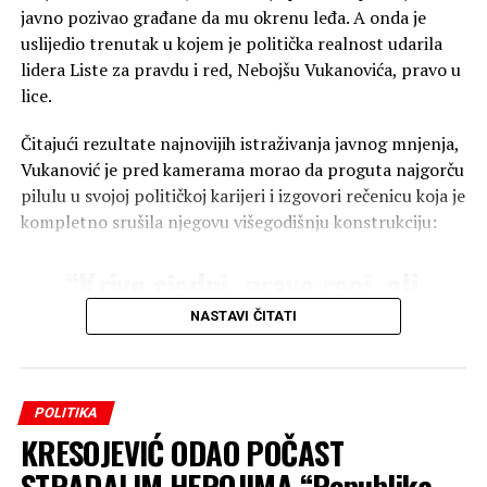
javno pozivao građane da mu okrenu leđa. A onda je
uslijedio trenutak u kojem je politička realnost udarila
lidera Liste za pravdu i red, Nebojšu Vukanovića, pravo u
lice.
Čitajući rezultate najnovijih istraživanja javnog mnjenja,
Vukanović je pred kamerama morao da proguta najgorču
pilulu u svojoj političkoj karijeri i izgovori rečenicu koja je
kompletno srušila njegovu višegodišnju konstrukciju:
“Krivo sjedni, pravo reci, ali
najpopularniji političar u
NASTAVI ČITATI
Republici Srpskoj je Draško
Stanivuković”
, izjavio je
POLITIKA
Vukanović, vidno skroman
KRESOJEVIĆ ODAO POČAST
pod teretom brojeva koje
STRADALIM HEROJIMA “Republika