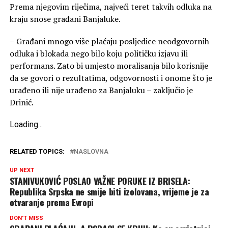
Prema njegovim riječima, najveći teret takvih odluka na
kraju snose građani Banjaluke.
– Građani mnogo više plaćaju posljedice neodgovornih
odluka i blokada nego bilo koju političku izjavu ili
performans. Zato bi umjesto moralisanja bilo korisnije
da se govori o rezultatima, odgovornosti i onome što je
urađeno ili nije urađeno za Banjaluku – zaključio je
Drinić.
Loading
.
.
.
RELATED TOPICS:
NASLOVNA
UP NEXT
STANIVUKOVIĆ POSLAO VAŽNE PORUKE IZ BRISELA:
Republika Srpska ne smije biti izolovana, vrijeme je za
otvaranje prema Evropi
DON'T MISS