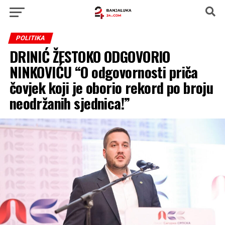
POLITIKA
DRINIĆ ŽESTOKO ODGOVORIO
NINKOVIĆU “O odgovornosti priča
čovjek koji je oborio rekord po broju
neodržanih sjednica!”