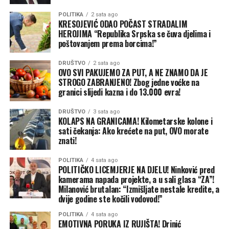
POLITIKA
2 sata ago
KRESOJEVIĆ ODAO POČAST STRADALIM
HEROJIMA “Republika Srpska se čuva djelima i
poštovanjem prema borcima!”
DRUŠTVO
2 sata ago
OVO SVI PAKUJEMO ZA PUT, A NE ZNAMO DA JE
STROGO ZABRANJENO! Zbog jedne voćke na
granici slijedi kazna i do 13.000 evra!
DRUŠTVO
3 sata ago
KOLAPS NA GRANICAMA! Kilometarske kolone i
sati čekanja: Ako krećete na put, OVO morate
znati!
POLITIKA
4 sata ago
POLITIČKO LICEMJERJE NA DJELU! Ninković pred
kamerama napada projekte, a u sali glasa “ZA”!
Milanović brutalan: “Izmišljate nestale kredite, a
dvije godine ste kočili vodovod!”
POLITIKA
4 sata ago
EMOTIVNA PORUKA IZ RUJIŠTA! Drinić