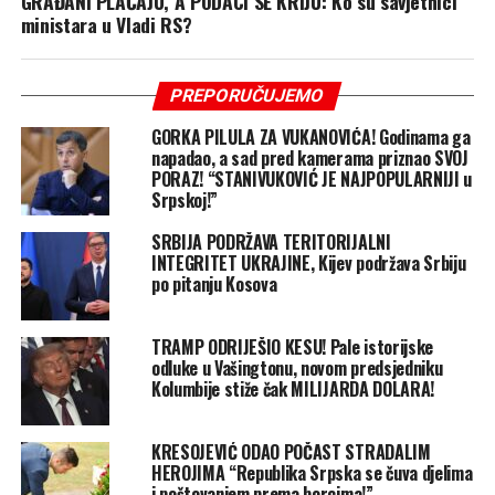
GRAĐANI PLAĆAJU, A PODACI SE KRIJU: Ko su savjetnici
ministara u Vladi RS?
PREPORUČUJEMO
GORKA PILULA ZA VUKANOVIĆA! Godinama ga
napadao, a sad pred kamerama priznao SVOJ
PORAZ! “STANIVUKOVIĆ JE NAJPOPULARNIJI u
Srpskoj!”
SRBIJA PODRŽAVA TERITORIJALNI
INTEGRITET UKRAJINE, Kijev podržava Srbiju
po pitanju Kosova
TRAMP ODRIJEŠIO KESU! Pale istorijske
odluke u Vašingtonu, novom predsjedniku
Kolumbije stiže čak MILIJARDA DOLARA!
KRESOJEVIĆ ODAO POČAST STRADALIM
HEROJIMA “Republika Srpska se čuva djelima
i poštovanjem prema borcima!”