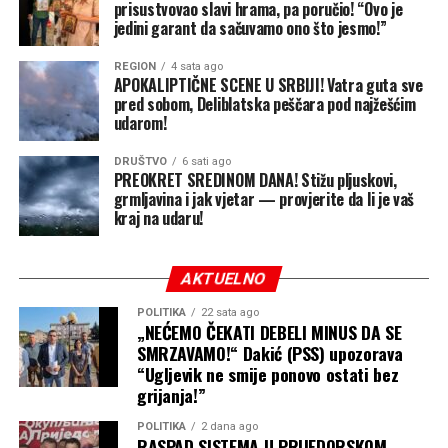
prisustvovao slavi hrama, pa poručio! “Ovo je
jedini garant da sačuvamo ono što jesmo!”
00:00
00:59
REGION
4 sata ago
APOKALIPTIČNE SCENE U SRBIJI! Vatra guta sve
FOTO: Jeftina propaganda SNSD-a na
pred sobom, Deliblatska peščara pod najžešćim
društvenim mrežama
udarom!
DRUŠTVO
6 sati ago
U isto vrijeme dok u sali glasaju za odluke, SNSD
PREOKRET SREDINOM DANA! Stižu pljuskovi,
Banjaluka na svojoj zvaničnoj stranici vodi agresivnu
grmljavina i jak vjetar — provjerite da li je vaš
kraj na udaru!
kampanju obmanjivanja javnosti. U najnovijoj objavi,
SNSD tvrdi da je novac za vodovod do rezervoara
Tunjice “već jednom odobren i potrošen na nešto
AKTUELNO
drugo”, te postavlja dramatična pitanja u stilu:
“Gdje je
novac?”
.
POLITIKA
22 sata ago
„NEĆEMO ČEKATI DEBELI MINUS DA SE
SMRZAVAMO!“ Dakić (PSS) upozorava
Međutim, činjenice i zvanični dokumenti ih demantuju na
“Ugljevik ne smije ponovo ostati bez
svakom koraku.
grijanja!”
Milanović raskrinko laži SNSD-a: “Ovo je
POLITIKA
2 dana ago
RASPAD SISTEMA U PRIJEDORSKOM