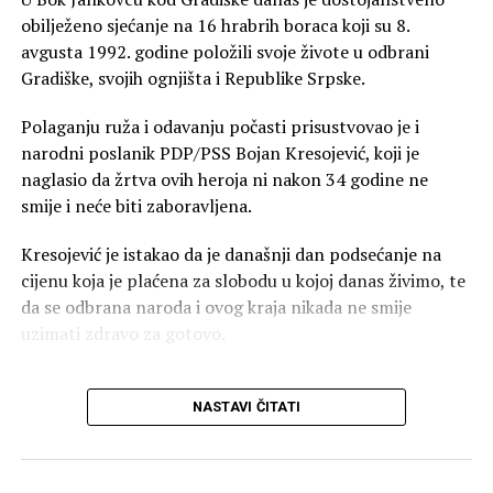
gradonačelnika Banjaluke.
obilježeno sjećanje na 16 hrabrih boraca koji su 8.
avgusta 1992. godine položili svoje živote u odbrani
Nema epiteta kojim Vukanović nije počastio
Gradiške, svojih ognjišta i Republike Srpske.
Stanivukovića:
Polaganju ruža i odavanju počasti prisustvovao je i
“Simbioza sa Dodikom”
– Vukanovićeva
narodni poslanik PDP/PSS Bojan Kresojević, koji je
omiljena kovanica kojom je pokušao ubijediti
naglasio da žrtva ovih heroja ni nakon 34 godine ne
javnost da je Stanivuković prešao na stranu
smije i neće biti zaboravljena.
SNSD-a i postao “Dodikov igrač”.
Kresojević je istakao da je današnji dan podsećanje na
Optužbe za tajkune i gradnju:
Svaki kapitalni
cijenu koja je plaćena za slobodu u kojoj danas živimo, te
projekat u Banjaluci — od teniskog kompleksa,
da se odbrana naroda i ovog kraja nikada ne smije
kružnih tokova do “Rupe” u centru grada —
uzimati zdravo za gotovo.
Vukanović je proglašavao dilovima sa tajkunima
bliskim vlastima.
“Sjećanje na šesnaest
NASTAVI ČITATI
boraca koji su položili
Miniranje opozicionog jedinstva:
Vukanović je
živote 8. avgusta 1992.
otvoreno odbijao bilo kakvu saradnju sa
Stanivukovićem, poručujući da je Draško “veća