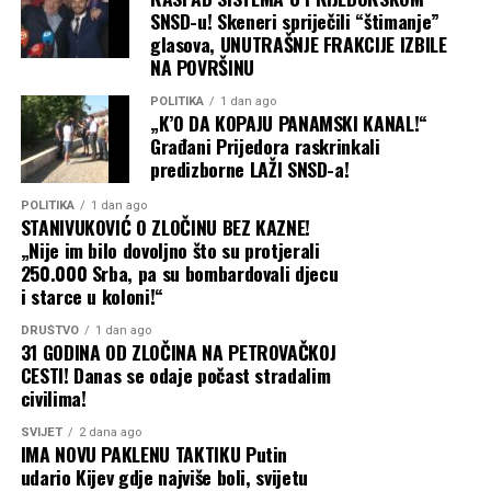
moglo biti završeno prije dvije godine, vi
SNSD-u! Skeneri spriječili “štimanje”
glasova, UNUTRAŠNJE FRAKCIJE IZBILE
ste blokirali!”
NA POVRŠINU
Na najnovije izmišljotine SNSD-a i Ljube Ninkovića oštro
POLITIKA
1 dan ago
„K’O DA KOPAJU PANAMSKI KANAL!“
je reagovao odbornik PDP/PSS-a Dragan Milanović, koji
Građani Prijedora raskrinkali
je taksativno i argumentovano srušio kompletnu
predizborne LAŽI SNSD-a!
konstrukciju skupštinske većine.
POLITIKA
1 dan ago
STANIVUKOVIĆ O ZLOČINU BEZ KAZNE!
„Nije im bilo dovoljno što su protjerali
250.000 Srba, pa su bombardovali djecu
i starce u koloni!“
DRUŠTVO
1 dan ago
31 GODINA OD ZLOČINA NA PETROVAČKOJ
CESTI! Danas se odaje počast stradalim
civilima!
SVIJET
2 dana ago
IMA NOVU PAKLENU TAKTIKU Putin
udario Kijev gdje najviše boli, svijetu