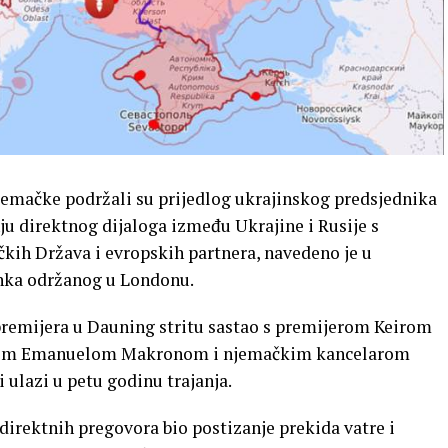
Njemačke podržali su prijedlog ukrajinskog predsjednika
u direktnog dijaloga između Ukrajine i Rusije s
kih Država i evropskih partnera, navedeno je u
nka održanog u Londonu.
 premijera u Dauning stritu sastao s premijerom Keirom
kom Emanuelom Makronom i njemačkim kancelarom
ulazi u petu godinu trajanja.
j direktnih pregovora bio postizanje prekida vatre i