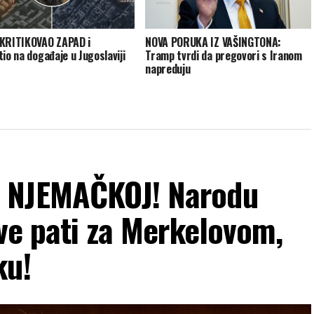
KRITIKOVAO ZAPAD i
NOVA PORUKA IZ VAŠINGTONA:
tio na događaje u Jugoslaviji
Tramp tvrdi da pregovori s Iranom
napreduju
 NJEMAČKOJ! Narodu
ave pati za Merkelovom,
ku!