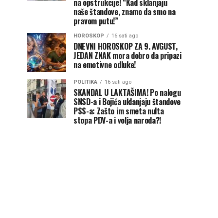
na opstrukcije! “Kad sklanjaju
naše štandove, znamo da smo na
pravom putu!”
HOROSKOP
16 sati ago
DNEVNI HOROSKOP ZA 9. AVGUST,
JEDAN ZNAK mora dobro da pripazi
na emotivne odluke!
POLITIKA
16 sati ago
SKANDAL U LAKTAŠIMA! Po nalogu
SNSD-a i Bojića uklanjaju štandove
PSS-a: Zašto im smeta nulta
stopa PDV-a i volja naroda?!