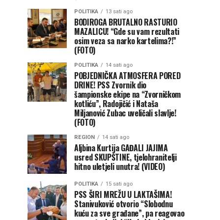
POLITIKA
13 sati ago
BODIROGA BRUTALNO RASTURIO
MAZALICU! “Gde su vam rezultati
osim veza sa narko kartelima?!”
(FOTO)
POLITIKA
14 sati ago
POBJEDNIČKA ATMOSFERA PORED
DRINE! PSS Zvornik dio
šampionske ekipe na “Zvorničkom
kotliću”, Radojičić i Nataša
Miljanović Zubac uveličali slavlje!
(FOTO)
REGION
14 sati ago
Aljbina Kurtija GAĐALI JAJIMA
usred SKUPŠTINE, tjelohranitelji
hitno uletjeli unutra! (VIDEO)
POLITIKA
15 sati ago
PSS ŠIRI MREŽU U LAKTAŠIMA!
Stanivuković otvorio “Slobodnu
kuću za sve građane”, pa reagovao