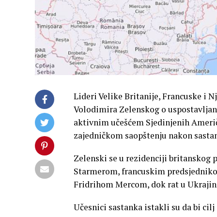
Lideri Velike Britanije, Francuske i 
Volodimira Zelenskog o uspostavljanj
aktivnim učešćem Sjedinjenih Američ
zajedničkom saopštenju nakon sasta
Zelenski se u rezidenciji britanskog
Starmerom, francuskim predsjedni
Fridrihom Mercom, dok rat u Ukrajini 
Učesnici sastanka istakli su da bi cil