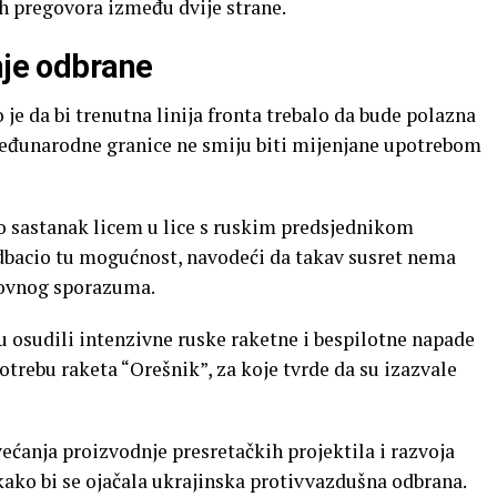
h pregovora između dvije strane.
nje odbrane
 da bi trenutna linija fronta trebalo da bude polazna
eđunarodne granice ne smiju biti mijenjane upotrebom
o sastanak licem u lice s ruskim predsjednikom
dbacio tu mogućnost, navodeći da takav susret nema
rovnog sporazuma.
u osudili intenzivne ruske raketne i bespilotne napade
otrebu raketa “Orešnik”, za koje tvrde da su izazvale
ećanja proizvodnje presretačkih projektila i razvoja
kako bi se ojačala ukrajinska protivvazdušna odbrana.