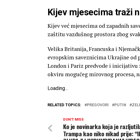
Kijev mjesecima traži 
Kijev već mjesecima od zapadnih save
zaštitu vazdušnog prostora zbog sva
Velika Britanija, Francuska i Njemač
evropskim saveznicima Ukrajine od po
London i Pariz predvode i inicijativu
okviru mogućeg mirovnog procesa, n
Loading
.
.
.
RELATED TOPICS:
PREGOVORI
PUTIN
ZEL
DON'T MISS
Ko je novinarka koja je razljutil
Trampa kao niko nikad prije: “IL