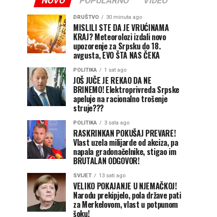
NOVO
POPULARNO
VIDEO
DRUŠTVO
30 minuta ago
MISLILI STE DA JE VRUĆINAMA
KRAJ? Meteorolozi izdali novo
upozorenje za Srpsku do 18.
avgusta, EVO ŠTA NAS ČEKA
POLITIKA
1 sat ago
JOŠ JUČE JE REKAO DA NE
BRINEMO! Elektroprivreda Srpske
apeluje na racionalno trošenje
struje???
POLITIKA
3 sata ago
RASKRINKAN POKUŠAJ PREVARE!
Vlast uzela milijarde od akciza, pa
napala gradonačelnike, stigao im
BRUTALAN ODGOVOR!
SVIJET
13 sati ago
VELIKO POKAJANJE U NJEMAČKOJ!
Narodu prekipjelo, pola države pati
za Merkelovom, vlast u potpunom
šoku!