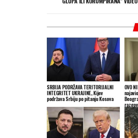
GLUPA ILI KORUMPIRANA” VIDEO
SRBIJA PODRŽAVA TERITORIJALNI
OVO NI
INTEGRITET UKRAJINE, Kijev
najavi
podržava Srbiju po pitanju Kosova
Beogra
razgov