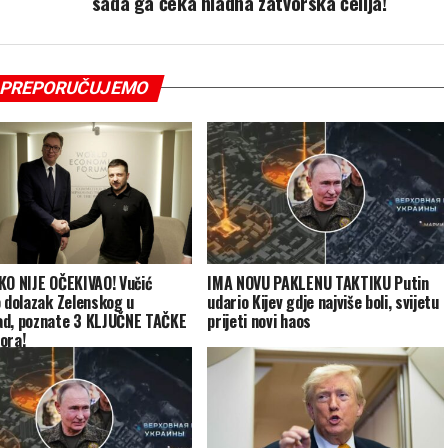
sada ga čeka hladna zatvorska ćelija!
PREPORUČUJEMO
KO NIJE OČEKIVAO! Vučić
IMA NOVU PAKLENU TAKTIKU Putin
o dolazak Zelenskog u
udario Kijev gdje najviše boli, svijetu
d, poznate 3 KLJUČNE TAČKE
prijeti novi haos
ora!