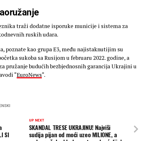
naoružanje
znika traži dodatne isporuke municije i sistema za
kodnevnih ruskih udara.
ka, poznate kao grupa E3, među najistaknutijim su
četka sukoba sa Rusijom u februaru 2022. godine, a
 za pružanje budućih bezbjednosnih garancija Ukrajini u
avodi “
EuroNews
“.
ENSKI
UP NEXT
a
SKANDAL TRESE UKRAJINU! Najviši
I SI
sudija pijan od moći uzeo MILIONE, a