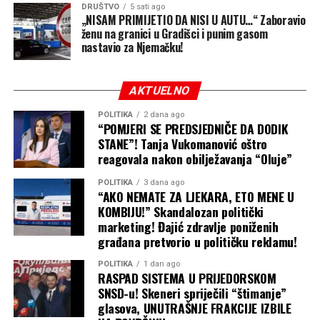
Nove uredbe su pažljivije ograničene od Trampovog
DRUŠTVO
5 sati ago
„NISAM PRIMIJETIO DA NISI U AUTU…“ Zaboravio
prethodnog pokušaja, ali to ne znači da će izbjeći sudske
ženu na granici u Gradišci i punim gasom
sporove.
nastavio za Njemačku!
Administracija sada pokušava da se kreće unutar uskih
izuzetaka koje američko pravo već priznaje i da
AKTUELNO
istovremeno pooštri mjere protiv “turizma radi
POLITIKA
2 dana ago
porođaja”.
“POMJERI SE PREDSJEDNIČE DA DODIK
STANE”! Tanja Vukomanović oštro
Axios navodi da se očekuju novi pravni izazovi, dok će
reagovala nakon obilježavanja “Oluje”
ključno pitanje biti da li Trampove uredbe samo
POLITIKA
3 dana ago
sprovode postojeća ograničenja ili pokušavaju da ih
“AKO NEMATE ZA LJEKARA, ETO MENE U
prošire mimo granica koje je Vrhovni sud upravo
KOMBIJU!” Skandalozan politički
postavio.
marketing! Đajić zdravlje poniženih
građana pretvorio u političku reklamu!
POLITIKA
1 dan ago
RASPAD SISTEMA U PRIJEDORSKOM
SNSD-u! Skeneri spriječili “štimanje”
glasova, UNUTRAŠNJE FRAKCIJE IZBILE