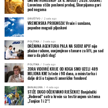
DNEVNI HOROSKOP ZA 8. AVGUST 2026. GODINE!
Konzervativne sudije bile podijeljene
Lavovima stiže poslovni proboj, Škorpijama gori
pod nogama
Iako je Tramp izgubio slučaj rezultatom 6:3, odluka je
DRUŠTVO
2 sata ago
pokazala ozbiljne razlike među konzervativnim sudijama
VREMENSKA PROGNOZA! Vruće i sunčano,
Vrhovnog suda.
popodne mogući pljuskovi
Sudije Klarens Tomas (Clarence Thomas), Semjuel Alito
POLITIKA
3 sata ago
(Samuel Alito) i Nil Gorsuč (Neil Gorsuch) nisu se složile
DRŽAVNA AGENTURA PALA NA SUDU! APIF nije
sa većinom. Tomas i Gorsuč posebno su osporavali
plaćao račune, uucjenjivao stanare za lift, pa sad
tumačenje prema kojem 14. amandman tako široko štiti
mora da plati dug!
državljanstvo djece stranaca rođene u SAD.
POLITIKA
3 sata ago
ZORA VIDOVIĆ KRIJE OD KOGA SMO UZELI 489
Kavano je, s druge strane, glasao da Trampova uredba
MILIONA KM! Isteče i 90 dana, a ministarka i
ne može opstati, ali je svoj zaključak zasnovao na
dalje drži u tajnosti američke fondove!
saveznom zakonu, a ne na istom ustavnom obrazloženju
kao petočlana većina.
BANJALUKA
4 sata ago
STIŽE DUGO OČEKIVANO RJEŠENJE! Banjalučki
„Vodovod“ sutra kreće sa testiranjem sistema
Nova pravna bitka na pomolu
„Tunjice 1 i 2“!