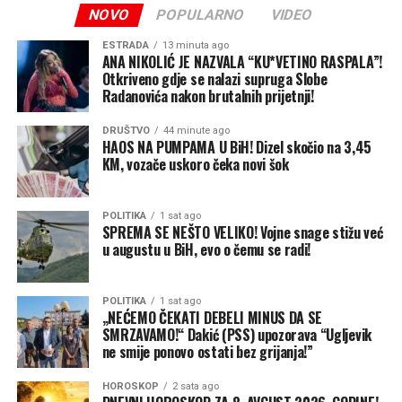
privremeno, uključujući određene nosioce privremenih
NOVO
POPULARNO
VIDEO
Dodao je i da ne bi trebalo da se donose zaključci o
viza.
ishodu pregovora dok oni još traju, ali da će SAD
ESTRADA
13 minuta ago
ANA NIKOLIĆ JE NAZVALA “KU*VETINO RASPALA”!
nastaviti da se oslanja na vojni pritisak, ekonomske mere
Postoje samo veoma uski izuzeci
Otkriveno gdje se nalazi supruga Slobe
i diplomatiju kako bi postigle svoje ciljeve.
Radanovića nakon brutalnih prijetnji!
Pravo na državljanstvo po rođenju nije apsolutno, ali su
“Mi smo nekako usred igre i i ljudi pokušavaju da
izuzeci veoma ograničeni.
DRUŠTVO
44 minute ago
predvide kako će se ona odvijati. Mogu da vam kažem da
HAOS NA PUMPAMA U BiH! Dizel skočio na 3,45
KM, vozače uskoro čeka novi šok
Američka pravna tradicija dugo priznaje, između ostalog,
će to ići na način dobar po SAD”, rekao je on.
izuzetke povezane sa djecom stranih diplomata, a sudska
(Tanjug)
praksa poznaje i istorijski izuzetak koji se odnosi na djecu
POLITIKA
1 sat ago
SPREMA SE NEŠTO VELIKO! Vojne snage stižu već
neprijateljskih snaga tokom neprijateljske okupacije.
u augustu u BiH, evo o čemu se radi!
Upravo na postojeće izuzetke Trampova administracija
pokušava da se osloni novim, znatno užim pristupom.
POLITIKA
1 sat ago
Jedna od uredbi odnosi se, između ostalog, na određene
„NEĆEMO ČEKATI DEBELI MINUS DA SE
SMRZAVAMO!“ Dakić (PSS) upozorava “Ugljevik
osobe koje administracija svrstava u kategoriju
ne smije ponovo ostati bez grijanja!”
“neprijateljskih stranaca”, kao i na druge specifične
kategorije, prenosi CNN.
HOROSKOP
2 sata ago