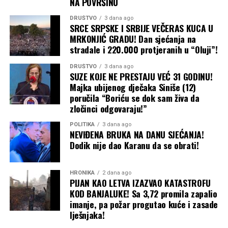
NA POVRŠINU
DRUŠTVO
3 dana ago
SRCE SRPSKE I SRBIJE VEČERAS KUCA U
MRKONJIĆ GRADU! Dan sjećanja na
stradale i 220.000 protjeranih u “Oluji”!
DRUŠTVO
3 dana ago
SUZE KOJE NE PRESTAJU VEĆ 31 GODINU!
Majka ubijenog dječaka Siniše (12)
poručila “Boriću se dok sam živa da
zločinci odgovaraju!”
POLITIKA
3 dana ago
NEVIĐENA BRUKA NA DANU SJEĆANJA!
Dodik nije dao Karanu da se obrati!
HRONIKA
2 dana ago
PIJAN KAO LETVA IZAZVAO KATASTROFU
KOD BANJALUKE! Sa 3,72 promila zapalio
imanje, pa požar progutao kuće i zasade
lješnjaka!