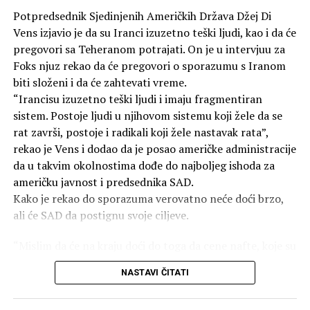
zvanično navedenim ciljem ubrzavanja predaje Japana.
rođenjem.
Potpredsednik Sjedinjenih Američkih Država Džej Di
To ostaju jedini slučajevi upotrebe nuklearnog oružja u
Vens izjavio je da su Iranci izuzetno teški ljudi, kao i da će
ratovanju u ljudskoj istoriji. Prema različitim
Roberts: “Pravo da imate prava”
pregovori sa Teheranom potrajati. On je u intervjuu za
procjenama, bomba bačena na Hirošimu 6. avgusta 1945.
Foks njuz rekao da će pregovori o sporazumu s Iranom
godine ubila je između 70.000 i 100.000 ljudi na sam dan
Predsjednik Vrhovnog suda Džon Roberts (John Roberts)
biti složeni i da će zahtevati vreme.
eksplozije.
u odluci je snažno branio istorijsko značenje
“Irancisu izuzetno teški ljudi i imaju fragmentiran
državljanstva po rođenju.
sistem. Postoje ljudi u njihovom sistemu koji žele da se
Do kraja 1945. godine, broj žrtava porastao je na
rat završi, postoje i radikali koji žele nastavak rata”,
140.000, jer su ljudi umirali u bolnicama od zadobijenih
“Državljanstvo je tada, kao i sada, bilo pravo da imate
rekao je Vens i dodao da je posao američke administracije
povreda i izloženosti zračenju. Ukupan broj žrtava
prava”, napisao je Roberts.
da u takvim okolnostima dođe do najboljeg ishoda za
bombardovanja sada prelazi 350.000.
američku javnost i predsednika SAD.
Većina je zaključila da su tvorci 14. amandmana to
Kako je rekao do sporazuma verovatno neće doći brzo,
SAD i dalje ne priznaju moralnu odgovornost za
obećanje proširili na osobe rođene na američkom tlu i da
ali će SAD da postignu svoje ciljeve.
atomska bombardovanja, pravdajući svoje postupke kao
sud tu garanciju mora da sačuva.
“vojnu nužnost”.
“Mislim da će na kraju doći do toga da cene nafte, koje su
Odluka je predstavljala veliki poraz za Trampovu
danas bile 79 dolara, padnu i ostanu niske. Iran nikada
administraciju, jer je prethodna uredba predviđala da
NASTAVI ČITATI
neće imati nuklearno oružje, a SAD će biti u jačoj
djeca rođena u SAD ne dobijaju automatski državljanstvo
poziciji”, rekao je Vens.
ako su njihovi roditelji u zemlji ilegalno ili samo