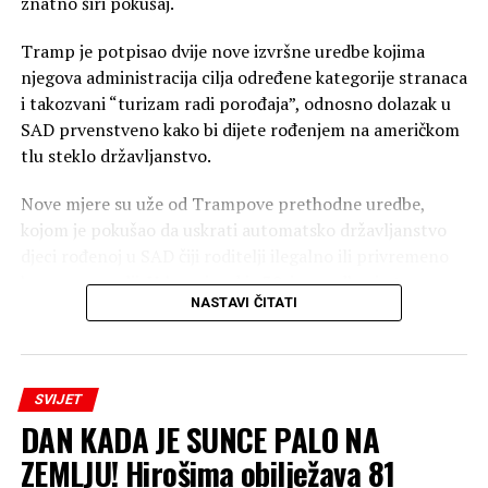
znatno širi pokušaj.
Tramp je potpisao dvije nove izvršne uredbe kojima
njegova administracija cilja određene kategorije stranaca
i takozvani “turizam radi porođaja”, odnosno dolazak u
SAD prvenstveno kako bi dijete rođenjem na američkom
tlu steklo državljanstvo.
Nove mjere su uže od Trampove prethodne uredbe,
kojom je pokušao da uskrati automatsko državljanstvo
djeci rođenoj u SAD čiji roditelji ilegalno ili privremeno
borave u zemlji. Vrhovni sud je 30. juna odbacio tu
NASTAVI ČITATI
uredbu i potvrdio da djeca rođena u SAD roditeljima koji
ilegalno ili privremeno borave u zemlji imaju
državljanstvo po rođenju. Odluka je donesena
rezultatom 6:3, pri čemu je pet sudija zaključilo da to
SVIJET
pravo garantuje 14. amandman, dok je sudija Bret
DAN KADA JE SUNCE PALO NA
Kavano (Brett Kavanaugh) do istog ishoda došao na
ZEMLJU! Hirošima obilježava 81
osnovu saveznog zakona.