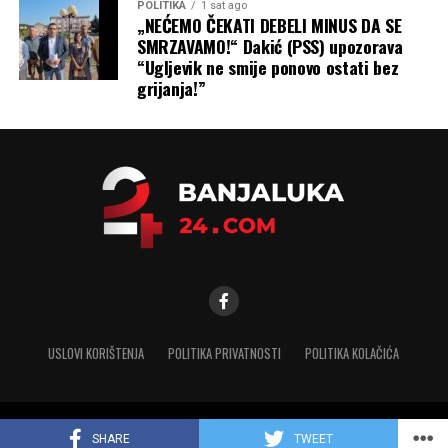
POLITIKA
1 sat ago
„NEĆEMO ČEKATI DEBELI MINUS DA SE
SMRZAVAMO!“ Dakić (PSS) upozorava
“Ugljevik ne smije ponovo ostati bez
grijanja!”
USLOVI KORIŠTENJA
POLITIKA PRIVATNOSTI
POLITIKA KOLAČIĆA
Copyright © 2025 banjaluka-24.com. Sva prava zadržana
SHARE
TWEET