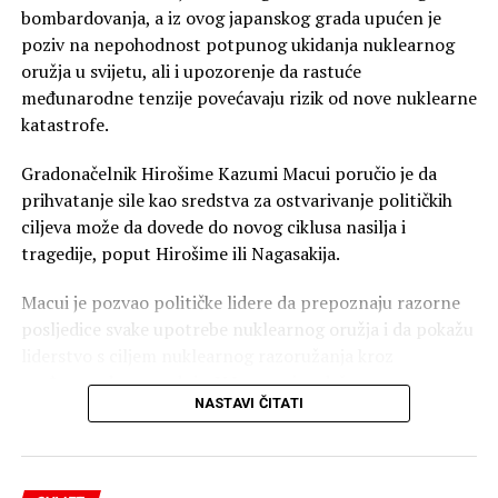
Posebnu pažnju privukla je uredba kojom Trampova
bombardovanja, a iz ovog japanskog grada upućen je
administracija želi da pooštri borbu protiv prakse u kojoj
poziv na nepohodnost potpunog ukidanja nuklearnog
strankinje dolaze u SAD prvenstveno radi porođaja kako
oružja u svijetu, ali i upozorenje da rastuće
bi njihovo dijete dobilo američko državljanstvo.
međunarodne tenzije povećavaju rizik od nove nuklearne
katastrofe.
Zamjenik šefa kabineta Bijele kuće Stiven Miler (Stephen
Miller), jedan od glavnih kreatora Trampove imigracione
Gradonačelnik Hirošime Kazumi Macui poručio je da
politike, predstavio je novu uredbu kao zabranu
prihvatanje sile kao sredstva za ostvarivanje političkih
“turizma radi porođaja”.
ciljeva može da dovede do novog ciklusa nasilja i
tragedije, poput Hirošime ili Nagasakija.
Međutim, takva praksa već je ograničena američkim
viznim pravilima. Američki propisi omogućavaju
Macui je pozvao političke lidere da prepoznaju razorne
odbijanje turističke vize kada konzularni službenik utvrdi
posljedice svake upotrebe nuklearnog oružja i da pokažu
da je primarna svrha putovanja porođaj u SAD radi
liderstvo s ciljem nuklearnog razoružanja kroz
sticanja američkog državljanstva za dijete.
međunarodnu saradnju. U Japanu je održana
NASTAVI ČITATI
komemoracija i minut ćutanja u 8.15 časova, tačno u
Zbog toga ostaje pitanje koliko će nova uredba u praksi
vrijeme kada je 6. avgusta 1945. godine američki
proširiti postojeće mehanizme. Prema izvještaju Axios-a,
bombarder “Enola Gej” bacio atomsku bombu na
administracija takođe želi da pojača borbu protiv
Hirošimu.