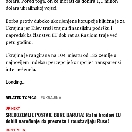
dolara. Pored toga, on će morati da donira 1,1 milion
dolara ukrajinskoj vojsci.
Borba protiv duboko ukorijenjene korupcije ključna je za
Ukrajinu jer Kijev traži trajnu finansijsku podršku i
napredak ka članstvu EU dok rat sa Rusijom traje već
petu godinu.
Ukrajina je rangirana na 104. mjestu od 182 zemlje u
najnovijem Indeksu percepcije korupcije Transparensi
internešenela.
Loading
.
.
.
RELATED TOPICS:
UKRAJINA
UP NEXT
SREDOZEMLJE POSTAJE BURE BARUTA! Ratni brodovi EU
dobili naređenje da presreću i zaustavljaju Ruse!
DON'T MISS