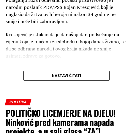
Polaganju ruža i odavanju počasti prisustvovao je i
narodni poslanik PDP/PSS Bojan Kresojević, koji je
naglasio da žrtva ovih heroja ni nakon 34 godine ne
smije i neće biti zaboravljena.
Kresojević je istakao da je današnji dan podsećanje na
cijenu koja je plaćena za slobodu u kojoj danas živimo, te
da se odbrana naroda i ovog kraja nikada ne smije
uzimati zdravo za gotovo.
“Sjećanje na šesnaest
NASTAVI ČITATI
boraca koji su položili
živote 8. avgusta 1992.
godine u Bok Jankovcu,
POLITIKA
braneći Gradišku, svoja
POLITIČKO LICEMJERJE NA DJELU!
ognjišta i Republiku
Ninković pred kamerama napada
projekte, a u sali glasa “ZA”!
Srpsku. Trideset četiri