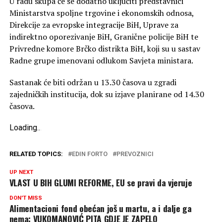
U radu skupa će se dodatno uključiti predstavnici
Ministarstva spoljne trgovine i ekonomskih odnosa,
Direkcije za evropske integracije BiH, Uprave za
indirektno oporezivanje BiH, Granične policije BiH te
Privredne komore Brčko distrikta BiH, koji su u sastav
Radne grupe imenovani odlukom Savjeta ministara.
Sastanak će biti održan u 13.30 časova u zgradi
zajedničkih institucija, dok su izjave planirane od 14.30
časova.
Loading
.
.
.
RELATED TOPICS:
EDIN FORTO
PREVOZNICI
UP NEXT
VLAST U BIH GLUMI REFORME, EU se pravi da vjeruje
DON'T MISS
Alimentacioni fond obećan još u martu, a i dalje ga
nema: VUKOMANOVIĆ PITA GDJE JE ZAPELO