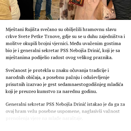
Mještani Rujišta svečano su obilježili hramovnu slavu
crkve Svete Petke Trnove, gdje su se u duhu zajedništva i
molitve okupili brojni vjernici. Među uvaženim gostima
bio je i generalni sekretar PSS Nebojša Drinić, koji je sa
mještanima podijelio radost ovog velikog praznika.
Svečanost je protekla u znaku očuvanja tradicije i
narodnih običaja, a posebnu pažnju i oduševljenje
prisutnih izazvao je gest sedamnaestogodišnjeg mladića
koji je preuzeo kumstvo za narednu godinu.
Generalni sekretar PSS Nebojša Drinić istakao je da ga za
ovaj hram vežu posebne uspomene, naglasivši važnost
00:00
00:59
prenošenja vjere na mlađe naraštaje.
FOTO: Jeftina propaganda SNSD-a na