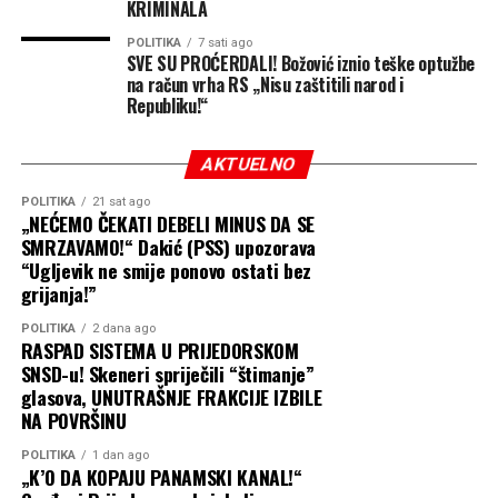
na poklon i sliku crkve
KRIMINALA
Svete Petke Trnove, koja će
POLITIKA
7 sati ago
SVE SU PROĆERDALI! Božović iznio teške optužbe
me podsjećati na ovaj
na račun vrha RS „Nisu zaštitili narod i
Republiku!“
hram, ljude i dane koje smo
ovdje zajedno obilježili.
AKTUELNO
Neka Sveta Petka Trnova
POLITIKA
21 sat ago
svim parohijanima na
„NEĆEMO ČEKATI DEBELI MINUS DA SE
SMRZAVAMO!“ Dakić (PSS) upozorava
Rujištima, njihovim
“Ugljevik ne smije ponovo ostati bez
grijanja!”
porodicama, ali i svima u
Banjaluci i Republici
POLITIKA
2 dana ago
RASPAD SISTEMA U PRIJEDORSKOM
Srpskoj podari zdravlje,
SNSD-u! Skeneri spriječili “štimanje”
glasova, UNUTRAŠNJE FRAKCIJE IZBILE
sreću, mir i blagostanje”
,
NA POVRŠINU
“Razumijem da je izborna
poručio je generalni
POLITIKA
1 dan ago
godina i da se često ne
„K’O DA KOPAJU PANAMSKI KANAL!“
sekretar PSS.