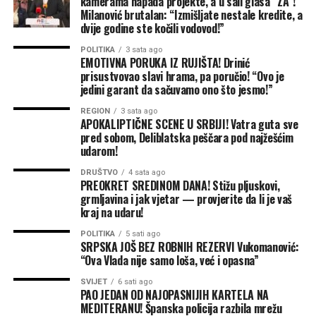
kamerama napada projekte, a u sali glasa “ZA”!
je reagovao odbornik PDP/PSS-a Dragan Milanović, koji
tome i jeste suština — da
Milanović brutalan: “Izmišljate nestale kredite, a
je taksativno i argumentovano srušio kompletnu
dvije godine ste kočili vodovod!”
konstrukciju skupštinske većine.
vjeru, tradiciju i običaje
POLITIKA
3 sata ago
prenosimo na našu djecu,
EMOTIVNA PORUKA IZ RUJIŠTA! Drinić
prisustvovao slavi hrama, pa poručio! “Ovo je
jer je to jedini garant da
jedini garant da sačuvamo ono što jesmo!”
očuvamo sve ono što nas
REGION
3 sata ago
APOKALIPTIČNE SCENE U SRBIJI! Vatra guta sve
čini narodom i što nas
pred sobom, Deliblatska peščara pod najžešćim
udarom!
razlikuje od drugih”
, izjavio
je Drinić.
DRUŠTVO
4 sata ago
PREOKRET SREDINOM DANA! Stižu pljuskovi,
grmljavina i jak vjetar — provjerite da li je vaš
kraj na udaru!
Domaćini i parohijani Rujišta uručili su Driniću i poseban
POLITIKA
5 sati ago
poklon — umjetničku sliku crkve Svete Petke Trnove, u
SRPSKA JOŠ BEZ ROBNIH REZERVI Vukomanović:
znak zahvalnosti za dosadašnju podršku i kumstvo.
“Ova Vlada nije samo loša, već i opasna”
SVIJET
6 sati ago
“Ovom prilikom dobio sam
PAO JEDAN OD NAJOPASNIJIH KARTELA NA
MEDITERANU! Španska policija razbila mrežu