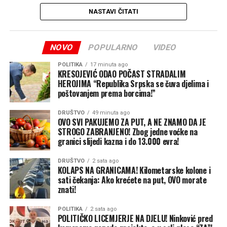
“Prije dvije godine bio sam
društvenim mrežama
NASTAVI ČITATI
kum ikonostasa u crkvi
U isto vrijeme dok u sali glasaju za odluke, SNSD
Svete Petke Trnove na
Banjaluka na svojoj zvaničnoj stranici vodi agresivnu
NOVO
POPULARNO
VIDEO
Rujištima. Danas sam,
kampanju obmanjivanja javnosti. U najnovijoj objavi,
SNSD tvrdi da je novac za vodovod do rezervoara
POLITIKA
17 minuta ago
zajedno sa ovdašnjim
KRESOJEVIĆ ODAO POČAST STRADALIM
Tunjice “već jednom odobren i potrošen na nešto
HEROJIMA “Republika Srpska se čuva djelima i
parohijanima, imao čast da
drugo”, te postavlja dramatična pitanja u stilu:
“Gdje je
poštovanjem prema borcima!”
novac?”
.
prisustvujem obilježavanju
DRUŠTVO
49 minuta ago
hramovne slave, na poziv
OVO SVI PAKUJEMO ZA PUT, A NE ZNAMO DA JE
Međutim, činjenice i zvanični dokumenti ih demantuju na
STROGO ZABRANJENO! Zbog jedne voćke na
svakom koraku.
ovogodišnjih kumova,
granici slijedi kazna i do 13.000 evra!
porodice Irić. Posebno sam
Milanović raskrinko laži SNSD-a: “Ovo je
DRUŠTVO
2 sata ago
srećan što je mlad momak,
KOLAPS NA GRANICAMA! Kilometarske kolone i
moglo biti završeno prije dvije godine, vi
sati čekanja: Ako krećete na put, OVO morate
sedamnaestogodišnjak,
znati!
ste blokirali!”
preuzeo kumstvo za
POLITIKA
2 sata ago
Na najnovije izmišljotine SNSD-a i Ljube Ninkovića oštro
POLITIČKO LICEMJERJE NA DJELU! Ninković pred
narednu godinu. Upravo u