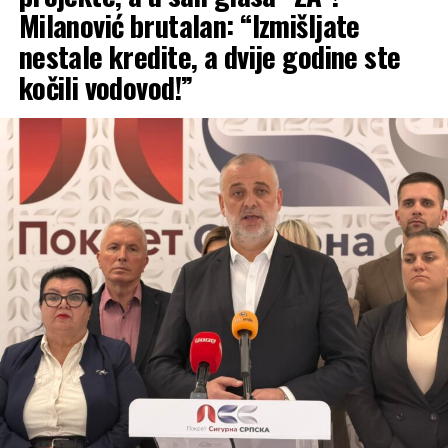
Milanović brutalan: “Izmišljate
godine kasnije, njihova
nestale kredite, a dvije godine ste
žrtva ostaje trajna opomena
kočili vodovod!”
i obaveza svima nama.
Danas smo položili ruže i
odali počast onima
zahvaljujući kojima su
odbranjeni narod i ovaj
kraj”
, poručio je Kresojević.
Narodni poslanik PDP/PSS-a podvukao je da se
poštovanje prema boračkoj populaciji ne smije
završavati samo na riječima i odavanju počasti na
spomenicima, već da se Republika Srpska mora graditi
konkretnim sistemskim rješenjima koja će poboljšati
položaj onih koji su je stvorili.