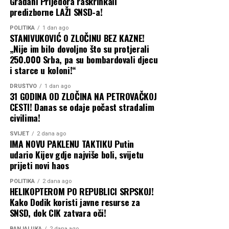
Građani Prijedora raskrinkali
biraju sredstva da se
predizborne LAŽI SNSD-a!
napadne politički protivnik.
Svečano sabranje na Rujištima nastavljeno je uz slavsku
POLITIKA
1 dan ago
STANIVUKOVIĆ O ZLOČINU BEZ KAZNE!
trpezu i druženje mještana i gostiju, uz poruku da će se
Ali ne razumijem da nisu u
„Nije im bilo dovoljno što su protjerali
tradicija okupljanja oko ovog svetog hrama nastaviti i u
stanju napisati objavu da
250.000 Srba, pa su bombardovali djecu
godinama koje dolaze.
i starce u koloni!“
bar liči na istinu”
, poručuje
DRUŠTVO
1 dan ago
Milanović na samom
31 GODINA OD ZLOČINA NA PETROVAČKOJ
CESTI! Danas se odaje počast stradalim
početku svog obraćanja.
civilima!
SVIJET
2 dana ago
IMA NOVU PAKLENU TAKTIKU Putin
Milanović podsjeća da ovo nije prvi put da SNSD
udario Kijev gdje najviše boli, svijetu
ponavlja istu neistinu u javnosti, iako su im u
prijeti novi haos
skupštinskim klupama već predočeni dokazi:
POLITIKA
2 dana ago
HELIKOPTEROM PO REPUBLICI SRPSKOJ!
“Ovu tezu, da je nekad,
Kako Dodik koristi javne resurse za
navodno, grad podigao
SNSD, dok CIK zatvara oči!
BANJALUKA
2 dana ago