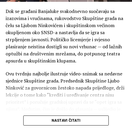
Dok se građani Banjaluke svakodnevno suočavaju sa
“Na nama je da Republiku
izazovima i vrućinama, rukovodstvo Skupštine grada na
Srpsku čuvamo mirom,
čelu sa Ljubom Ninkovićem i skupštinskom većinom
odgovornošću i djelima, da
okupljenom oko SNSD-a nastavlja da se igra sa
strpljenjem javnosti. Političko licemjerje i svjesno
uzvratimo poštovanje
plasiranje neistina dostigli su novi vrhunac — od lažnih
borcima koji su sačuvali
optužbi na društvenim mrežama, do potpunog teatra
Republiku Srpsku. Zato se
apsurda u skupštinskim klupama.
zalažemo za pet najboljih
Ovu tvrdnju najbolje ilustruje video-snimak sa nedavne
godina za obračun penzije
sjednice Skupštine grada. Predsednik Skupštine Ljubo
Ninković za govornicom žestoko napada prijedloge, drži
svim borcima! Vječna slava
lekcije o tome kako “krediti i uređivanje centra nisu
i hvala poginulim
prioritet” i poručuje gradskoj upravi da se “opet igra sa
borcima!”
, zaključio je
njima”. Međutim, čim je došlo do glasanja — uslijedio je
šok.
Kresojević.
NASTAVI ČITATI
Bez trunke blama, Ninković je u ekspresnom roku, ruku