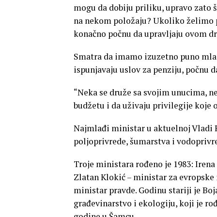
mogu da dobiju priliku, upravo zato š
na nekom položaju? Ukoliko želimo pr
konačno počnu da upravljaju ovom dr
Smatra da imamo izuzetno puno mladih
ispunjavaju uslov za penziju, počnu da 
“Neka se druže sa svojim unucima, ne
budžetu i da uživaju privilegije koje
Najmlađi ministar u aktuelnoj Vladi
poljoprivrede, šumarstva i vodoprivre
Troje ministara rođeno je 1983: Irena
Zlatan Klokić – ministar za evropske
ministar pravde. Godinu stariji je Bo
građevinarstvo i ekologiju, koji je ro
godine u Šamcu.