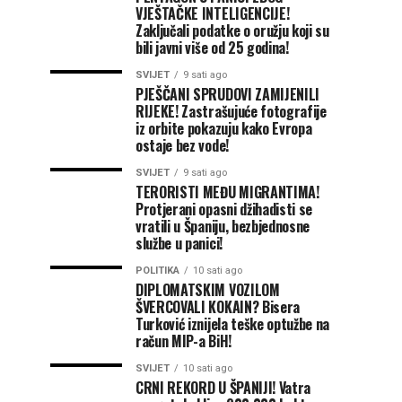
VJEŠTAČKE INTELIGENCIJE!
Zaključali podatke o oružju koji su
bili javni više od 25 godina!
SVIJET
9 sati ago
PJEŠČANI SPRUDOVI ZAMIJENILI
RIJEKE! Zastrašujuće fotografije
iz orbite pokazuju kako Evropa
ostaje bez vode!
SVIJET
9 sati ago
TERORISTI MEĐU MIGRANTIMA!
Protjerani opasni džihadisti se
vratili u Španiju, bezbjednosne
službe u panici!
POLITIKA
10 sati ago
DIPLOMATSKIM VOZILOM
ŠVERCOVALI KOKAIN? Bisera
Turković iznijela teške optužbe na
račun MIP-a BiH!
SVIJET
10 sati ago
CRNI REKORD U ŠPANIJI! Vatra