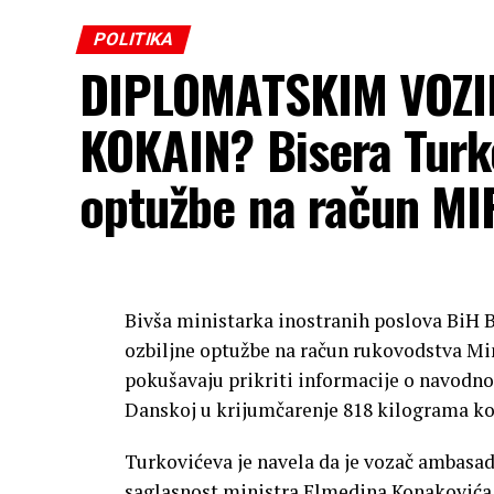
POLITIKA
DIPLOMATSKIM VOZI
KOKAIN? Bisera Turko
optužbe na račun MI
Bivša ministarka inostranih poslova BiH 
ozbiljne optužbe na račun rukovodstva Min
pokušavaju prikriti informacije o navodn
Danskoj u krijumčarenje 818 kilograma ko
Turkovićeva je navela da je vozač ambasad
saglasnost ministra Elmedina Konakovića, 