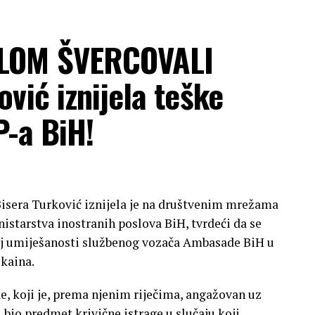
LOM ŠVERCOVALI
vić iznijela teške
P-a BiH!
Bisera Turković iznijela je na društvenim mrežama
istarstva inostranih poslova BiH, tvrdeći da se
oj umiješanosti službenog vozača Ambasade BiH u
kaina.
e, koji je, prema njenim riječima, angažovan uz
bio predmet krivične istrage u slučaju koji