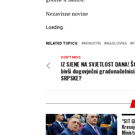
Nezavisne novine
Loading
.
.
.
RELATED TOPICS:
MINISTRI
NASLOVNA
P
DON'T MISS
IZ SJENE NA SVJETLOST DANA! Š
bivši dugovječni gradonačelnici
SRPSKE?
“SIT 
Kresoj
Minist