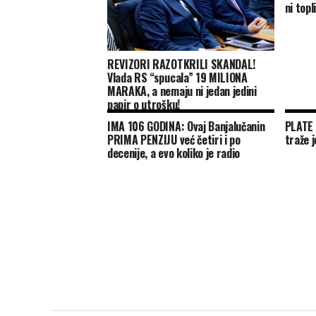
ni topl
REVIZORI RAZOTKRILI SKANDAL!
Vlada RS “spucala” 19 MILIONA
MARAKA, a nemaju ni jedan jedini
papir o utrošku!
IMA 106 GODINA: Ovaj Banjalučanin
PLATE 
PRIMA PENZIJU već četiri i po
traže j
decenije, a evo koliko je radio