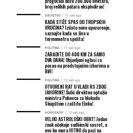
progutala blizu 200.000 hektara,
broj velikih požara eksplodirao!
DRUŠTVO
11 sati ago
KADA STIŽE SPAS OD TROPSKIH
VRUĆINA? Izdato novo upozorenje,
saznajte kada se živa u
termometru spušta!
POLITIKA
11 sati ago
ZARADITE DO 400 KM ZA SAMO
DVA DANA! Objavljeni oglasi za
posao na predstojećim izborima u
BiH!
POLITIKA
12 sati ago
OTVORENI RAT U VLADI RS ZBOG
JAHORINE! Šulić direktno optužio
ministra Puhovca za blokadu
Skupštine i zaštitu Eleka!
HOROSKOP
12 sati ago
VELIKI ASTROLOŠKI OBRT! Jedan
znak očekuje sudbinski susret, a
evo ko mora HITNO da pazi na