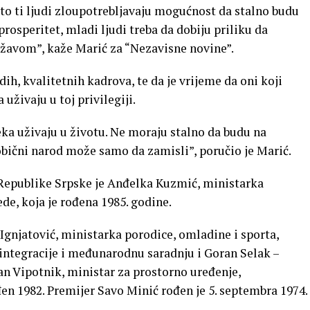
to ti ljudi zloupotrebljavaju mogućnost da stalno budu
osperitet, mladi ljudi treba da dobiju priliku da
žavom”, kaže Marić za “Nezavisne novine”.
, kvalitetnih kadrova, te da je vrijeme da oni koji
uživaju u toj privilegiji.
ka uživaju u životu. Ne moraju stalno da budu na
 obični narod može samo da zamisli”, poručio je Marić.
 Republike Srpske je Anđelka Kuzmić, ministarka
de, koja je rođena 1985. godine.
 Ignjatović, ministarka porodice, omladine i sporta,
 integracije i međunarodnu saradnju i Goran Selak –
jan Vipotnik, ministar za prostorno uređenje,
đen 1982. Premijer Savo Minić rođen je 5. septembra 1974.