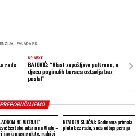
ENZIJA
VLADA RS
UP NEXT
ta rade
BAJOVIĆ: “Vlast zapošljava poltrone, a
djecu poginulih boraca ostavlja bez
posla!”
PREPORUČUJEMO
GLADNOM NE VJERUJE”
NEVIĐEN SLUČAJ: Godinama primala
ević žestoko udario na Vladu –
platu bez rada, sada odbija penziju
ri imaju masne plate, radnici