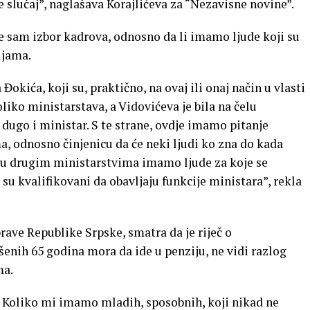
je slučaj”, naglašava Korajlićeva za “Nezavisne novine”.
je sam izbor kadrova, odnosno da li imamo ljude koji su
ijama.
okića, koji su, praktično, na ovaj ili onaj način u vlasti
iko ministarstava, a Vidovićeva je bila na čelu
a dugo i ministar. S te strane, ovdje imamo pitanje
a, odnosno činjenicu da će neki ljudi ko zna do kada
e, u drugim ministarstvima imamo ljude za koje se
 su kvalifikovani da obavljaju funkcije ministara”, rekla
ave Republike Srpske, smatra da je riječ o
ršenih 65 godina mora da ide u penziju, ne vidi razlog
ma.
 Koliko mi imamo mladih, sposobnih, koji nikad ne