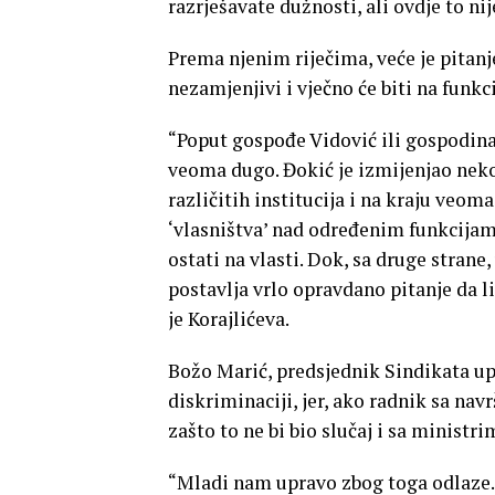
razrješavate dužnosti, ali ovdje to ni
Prema njenim riječima, veće je pitan
nezamjenjivi i vječno će biti na funkc
“Poput gospođe Vidović ili gospodina Đ
veoma dugo. Đokić je izmijenjao nekol
različitih institucija i na kraju veom
‘vlasništva’ nad određenim funkcijam
ostati na vlasti. Dok, sa druge stran
postavlja vrlo opravdano pitanje da li
je Korajlićeva.
Božo Marić, predsjednik Sindikata upr
diskriminaciji, jer, ako radnik sa nav
zašto to ne bi bio slučaj i sa ministri
“Mladi nam upravo zbog toga odlaze.