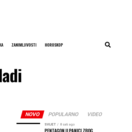
KA
ZANIMLJIVOSTI
HOROSKOP
ladi
NOVO
POPULARNO
VIDEO
SVIJET
8 sati ago
PENTAGON U PANICI ZBOG