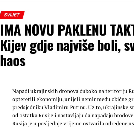
“Mi smo nekako usred igre i i ljudi pokušavaju da p
vam kažem da će to ići na način dobar po SAD”, reka
SVIJET
(Tanjug)
IMA NOVU PAKLENU TAKT
Kijev gdje najviše boli, sv
haos
Napadi ukrajinskih dronova duboko na teritoriju Rus
opteretili ekonomiju, unijeli nemir među obične gr
predsjedniku Vladimiru Putinu. Uz to, ukrajinske s
od ostatka Rusije i nastavljaju da napadaju brodo
Rusija je u posljednje vrijeme ostvarila određene u