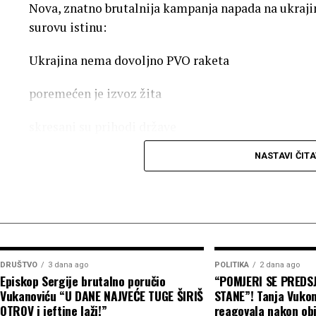
Nova, znatno brutalnija kampanja napada na ukraji
surovu istinu:
Ukrajina nema dovoljno PVO raketa
poremećen je izvoz žita
skresani su prihodi države
NASTAVI ČITA
zaustavljene isporuke oružja ukrajinskoj vojsci
Poljoprivreda čini čak 60 odsto ukupnog robnog izvo
najgorem mogućem trenutku – baš kada se poljopri
blokada potraje, Rusija bi mogla da presiječe ključn
svoju pregovaračku poziciju u svijetu tako što će n
DRUŠTVO
3 dana ago
POLITIKA
2 dana ago
Africi i Aziji, piše Tajm. Kijev, s druge strane, po
Episkop Sergije brutalno poručio
“POMJERI SE PREDS
dvonedjeljnih žestokih udara ruskih dronova i rake
Vukanoviću “U DANE NAJVEĆE TUGE ŠIRIŠ
STANE”! Tanja Vuko
ukrajinski ministar poljoprivrede Taras Visocki tvrdi
OTROV i jeftine laži!”
reagovala nakon obi