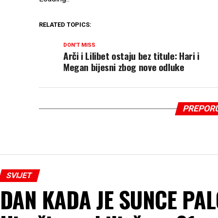
RELATED TOPICS:
DON'T MISS
Arči i Lilibet ostaju bez titule: Hari i
Megan bijesni zbog nove odluke
PREPOR
SVIJET
DAN KADA JE SUNCE PAL