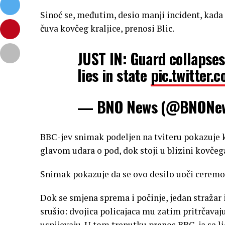
Sinoć se, međutim, desio manji incident, kada 
čuva kovčeg kraljice, prenosi Blic.
JUST IN: Guard collapses
lies in state
pic.twitter
— BNO News (@BNONe
BBC-jev snimak podeljen na tviteru pokazuje 
glavom udara o pod, dok stoji u blizini kovčeg
Snimak pokazuje da se ovo desilo uoči ceremon
Dok se smjena sprema i počinje, jedan stražar 
srušio: dvojica policajaca mu zatim pritrčavaj
uspijevaju. U tom trenutku prenos BBC-ja sa li