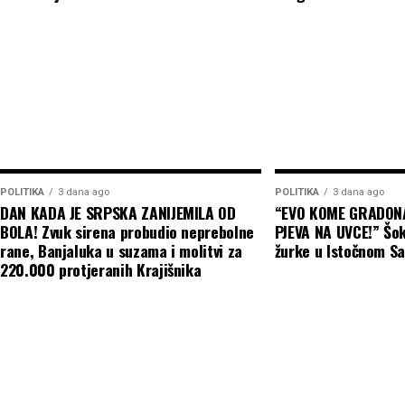
operativne. Međutim, oko 90 odsto brodovlasnika obu
Ormuskom moreuzu blizu Irana – troškovi osiguran
opasnosti od novih napada.
Ovo nije prvi put da je pomorski saobraćaj na Crn
invazije. Talasi ruskih napada na luke krajem 2025
usporili rad. Ali ovi posljednji udari su i širi i žešć
uspjesi Ukrajine, naročito unutar same Rusije, ispr
POLITIKA
3 dana ago
POLITIKA
3 dana ago
inicijativu na frontu. Za sada, i Ukrajina i Rusija 
DAN KADA JE SRPSKA ZANIJEMILA OD
“EVO KOME GRADON
strategijama.
BOLA! Zvuk sirena probudio neprebolne
PJEVA NA UVCE!” Šo
rane, Banjaluka u suzama i molitvi za
žurke u Istočnom Sa
220.000 protjeranih Krajišnika
Putinova taktika i glavni cilj
Neposredni problem Ukrajine jeste to što se oslan
sistema „patriot” – jedinu pouzdanu odbranu od rusk
gradove i vojne linije snabdijevanja. Premještanje „p
preskupo i izuzetno rizično. Svjesna toga, Rusija će
dronovima, ne ostavljajući osiguravajućim kućama 