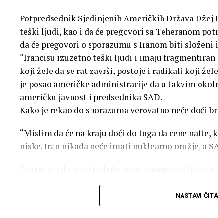
ubrzavanja predaje Japana. To ostaju jedini slučaje
u ljudskoj istoriji. Prema različitim procjenama, b
Potpredsednik Sjedinjenih Američkih Država Džej Di
godine ubila je između 70.000 i 100.000 ljudi na sam
teški ljudi, kao i da će pregovori sa Teheranom potr
da će pregovori o sporazumu s Iranom biti složeni i
Do kraja 1945. godine, broj žrtava porastao je na 140
“Irancisu izuzetno teški ljudi i imaju fragmentiran
zadobijenih povreda i izloženosti zračenju. Ukupan
koji žele da se rat završi, postoje i radikali koji že
350.000.
je posao američke administracije da u takvim okol
američku javnost i predsednika SAD.
SAD i dalje ne priznaju moralnu odgovornost za a
Kako je rekao do sporazuma verovatno neće doći brzo
postupke kao “vojnu nužnost”.
“Mislim da će na kraju doći do toga da cene nafte, k
niske. Iran nikada neće imati nuklearno oružje, a SAD
Dodao je i da ne bi trebalo da se donose zaključci o 
će SAD nastaviti da se oslanja na vojni pritisak, e
postigle svoje ciljeve.
NASTAVI ČITA