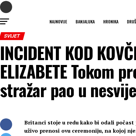
NAJNOVIJE
BANJALUKA
HRONIKA
DRU
SVIJET
INCIDENT KOD KOVČ
ELIZABETE Tokom pre
stražar pao u nesvij
Britanci stoje u redu kako bi odali počast 
uživo prenosi ovu ceremoniju, na kojoj nje