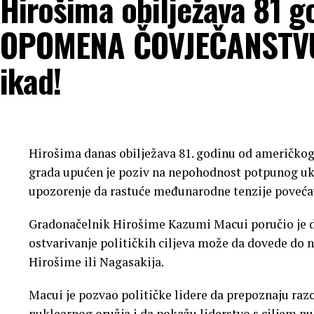
Hirošima obilježava 81 g
OPOMENA ČOVJEČANSTVU 
ikad!
Hirošima danas obilježava 81. godinu od američko
grada upućen je poziv na nepohodnost potpunog ukid
upozorenje da rastuće međunarodne tenzije povećav
Gradonačelnik Hirošime Kazumi Macui poručio je da
ostvarivanje političkih ciljeva može da dovede do n
Hirošime ili Nagasakija.
Macui je pozvao političke lidere da prepoznaju raz
nuklearnog oružja i da pokažu liderstvo s ciljem 