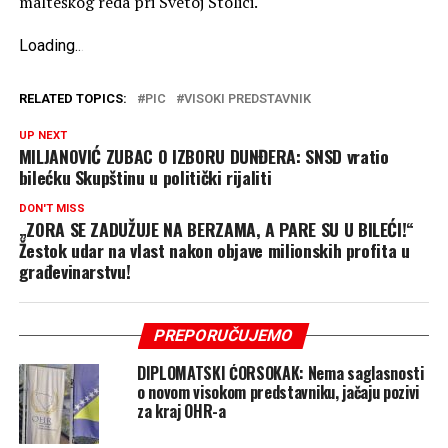
malteškog reda pri Svetoj Stolici.
Loading
.
.
.
RELATED TOPICS:
PIC
VISOKI PREDSTAVNIK
UP NEXT
MILJANOVIĆ ZUBAC O IZBORU DUNĐERA: SNSD vratio
bilećku Skupštinu u politički rijaliti
DON'T MISS
„ZORA SE ZADUŽUJE NA BERZAMA, A PARE SU U BILEĆI!“
Žestok udar na vlast nakon objave milionskih profita u
građevinarstvu!
PREPORUČUJEMO
DIPLOMATSKI ĆORSOKAK: Nema saglasnosti
o novom visokom predstavniku, jačaju pozivi
za kraj OHR-a