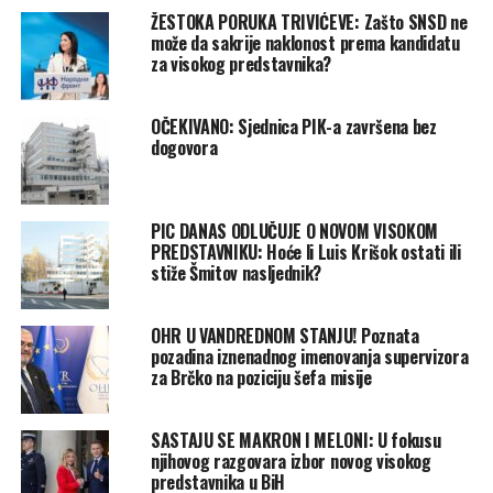
ŽESTOKA PORUKA TRIVIĆEVE: Zašto SNSD ne
može da sakrije naklonost prema kandidatu
za visokog predstavnika?
OČEKIVANO: Sjednica PIK-a završena bez
dogovora
PIC DANAS ODLUČUJE O NOVOM VISOKOM
PREDSTAVNIKU: Hoće li Luis Krišok ostati ili
stiže Šmitov nasljednik?
OHR U VANDREDNOM STANJU! Poznata
pozadina iznenadnog imenovanja supervizora
za Brčko na poziciju šefa misije
SASTAJU SE MAKRON I MELONI: U fokusu
njihovog razgovara izbor novog visokog
predstavnika u BiH