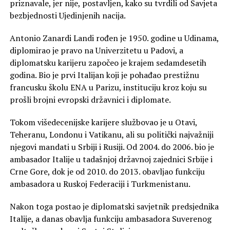
priznavale, jer nije, postavljen, kako su tvrdili od Savjeta
bezbjednosti Ujedinjenih nacija.
Antonio Zanardi Landi rođen je 1950. godine u Udinama,
diplomirao je pravo na Univerzitetu u Padovi, a
diplomatsku karijeru započeo je krajem sedamdesetih
godina. Bio je prvi Italijan koji je pohađao prestižnu
francusku školu ENA u Parizu, instituciju kroz koju su
prošli brojni evropski državnici i diplomate.
Tokom višedecenijske karijere službovao je u Otavi,
Teheranu, Londonu i Vatikanu, ali su politički najvažniji
njegovi mandati u Srbiji i Rusiji. Od 2004. do 2006. bio je
ambasador Italije u tadašnjoj državnoj zajednici Srbije i
Crne Gore, dok je od 2010. do 2013. obavljao funkciju
ambasadora u Ruskoj Federaciji i Turkmenistanu.
Nakon toga postao je diplomatski savjetnik predsjednika
Italije, a danas obavlja funkciju ambasadora Suverenog