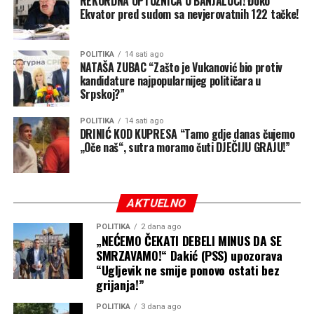
REKORDNA OPTUŽNICA U BANJALUCI! Đoko
resursima i ljudskim
Ekvator pred sudom sa nevjerovatnih 122 tačke!
Ovo nije ništa drugo nego DIREKTNO PRANJE PARA i
potencijalom ima izuzetne
brutalno zaobilaženje Zakona o javnim nabavkama, gdje
se novac svih građana Prijedora prelijeva privatnim
mogućnosti za razvoj“
POLITIKA
14 sati ago
,
NATAŠA ZUBAC “Zašto je Vukanović bio protiv
firmama kako bi se pokrili troškovi stranačke
kandidature najpopularnijeg političara u
naglašava član
predizborne kampanje.
Srpskoj?”
Predsjedništva PSS-a.
Poziv tužilaštvu: Vrijeme je za hitnu reakciju
POLITIKA
14 sati ago
DRINIĆ KOD KUPRESA “Tamo gdje danas čujemo
pravosuđa!
„Oče naš“, sutra moramo čuti DJEČIJU GRAJU!”
Potreban veći priliv investicija i nova
Ovakvo postupanje daleko prevazilazi loše upravljanje –
ovdje postoje jasne i ozbiljne indicije zloupotrebe
radna mjesta
službenog položaja, nesavjesnog rada u službi,
prekoračenja nadležnosti i teških finansijskih
AKTUELNO
Stanišić se u svojoj poruci osvrnuo i na ekonomsku
malverzacija.
perspektivu Semberije, ističući da Bijeljina mora imati
POLITIKA
2 dana ago
„NEĆEMO ČEKATI DEBELI MINUS DA SE
daleko veće ambicije kada je u pitanju privredni razvoj.
Javno i direktno pozivamo Nadležno tužilaštvo da hitno
SMRZAVAMO!“ Dakić (PSS) upozorava
reaguje!
“Ugljevik ne smije ponovo ostati bez
„Bijeljina ima ogroman
grijanja!”
Neophodno je da tužioci i nadležni inspekcijski organi
privredni potencijal i
POLITIKA
3 dana ago