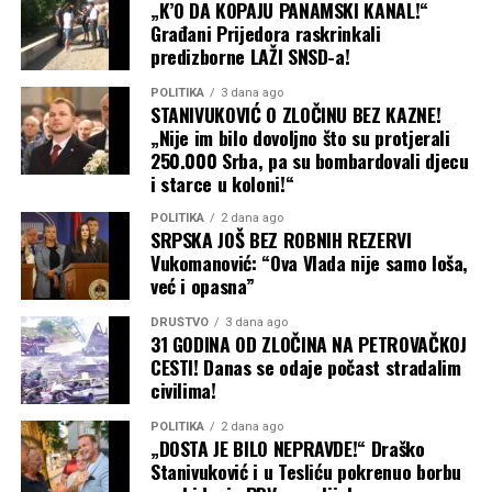
bez odlaganja uđu u a.d. „Komunalne usluge“ Prijedor i
„K’O DA KOPAJU PANAMSKI KANAL!“
zaslužuje mnogo veći priliv
detaljno ispitaju:
Građani Prijedora raskrinkali
domaćih i stranih
predizborne LAŽI SNSD-a!
Nezakonito izvođenje radova van nadležnosti preduzeća
investicija, nova radna
POLITIKA
3 dana ago
(nasipanje puteva).
STANIVUKOVIĆ O ZLOČINU BEZ KAZNE!
mjesta, savremenu
„Nije im bilo dovoljno što su protjerali
Kršenje Zakona o javnim nabavkama i pranje novca kroz
infrastrukturu i još bolje
250.000 Srba, pa su bombardovali djecu
naknadno fakturisanje pijeska od strane privatne firme.
i starce u koloni!“
uslove za ljude koji ovdje
POLITIKA
2 dana ago
Zloupotrebu javnih resursa u svrhu predizborne
žive, rade i stvaraju. Grad
SRPSKA JOŠ BEZ ROBNIH REZERVI
kampanje i trgovine glasovima u korist SNSD-a.
Vukomanović: “Ova Vlada nije samo loša,
koji je toliko toga pružio
već i opasna”
Grad Prijedor i njegovi građani ne smiju plaćati račune
drugima mora imati
stranačkih manipulanata. Pravosudni organi su na
DRUŠTVO
3 dana ago
ambiciju da svojim
31 GODINA OD ZLOČINA NA PETROVAČKOJ
potezu!
CESTI! Danas se odaje počast stradalim
građanima pruži još više“
,
civilima!
Banjaluka24
jasan je Stanišić.
POLITIKA
2 dana ago
„DOSTA JE BILO NEPRAVDE!“ Draško
Stanivuković i u Tesliću pokrenuo borbu