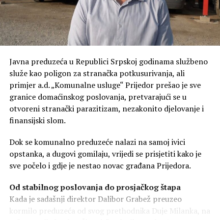
Mrkonjić Gradu,
jednostavno nema nikakvu
perspektivu“
, istakao je
Kresojević.
Javna preduzeća u Republici Srpskoj godinama službeno
služe kao poligon za stranačka potkusurivanja, ali
primjer a.d. „Komunalne usluge“ Prijedor prešao je sve
Borci sačuvali Srpsku, a vlast je prazni
granice domaćinskog poslovanja, pretvarajući se u
otvoreni stranački parazitizam, nezakonito djelovanje i
Prema riječima narodnog poslanika, neshvatljivo je da
finansijski slom.
vlast troši budžetski novac na razne druge prioritete,
dok se ključno pitanje – opstanak naroda – potpuno
Dok se komunalno preduzeće nalazi na samoj ivici
zanemaruje.
opstanka, a dugovi gomilaju, vrijedi se prisjetiti kako je
sve počelo i gdje je nestao novac građana Prijedora.
„Borci su dali posljednji
atom snage da sačuvari
Od stabilnog poslovanja do prosjačkog štapa
Kada je sadašnji direktor Dalibor Grabež preuzeo
Republiku Srpsku, a vlast
kormilo preduzeća od svog prethodnika Duje Milanka, na