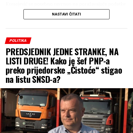
Kresojević se posebno osvrnuo na poražavajuće podatke
o broju upisane djece u osnovne škole, navodeći primjer
NASTAVI ČITATI
Mrkonjić Grada kao alarmantan signal za čitavu
Republiku Srpsku.
„Srpski narod je preživio
POLITIKA
PREDSJEDNIK JEDNE STRANKE, NA
‘Oluju’, a da li će politiku
LISTI DRUGE! Kako je šef PNP-a
SNSD-a? Narod kaže da se
preko prijedorske „Čistoće“ stigao
više prvačića iz Mrkonjić
na listu SNSD-a?
Grada upisalo u školu u
Lincu nego u samom
Mrkonjić Gradu.
Demografska politika
SNSD-a, koja je dovela do
svega 100 prvačića u