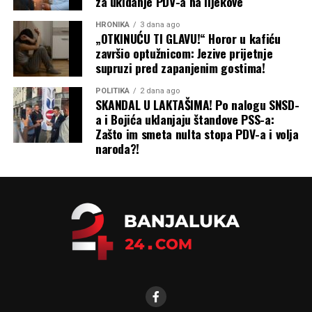
Krsna slava kao putokaz za zajedništvo
za ukidanje PDV-a na lijekove
HRONIKA
3 dana ago
Na kraju, Stanišić je pozvao na slogu i zajednički rad kako
„OTKINUĆU TI GLAVU!“ Horor u kafiću
bi Bijeljina postala moderan i prosperitetan regionalni
završio optužnicom: Jezive prijetnje
centar.
supruzi pred zapanjenim gostima!
POLITIKA
2 dana ago
„Zato neka krsna slava
SKANDAL U LAKTAŠIMA! Po nalogu SNSD-
bude prilika da se
a i Bojića uklanjaju štandove PSS-a:
Zašto im smeta nulta stopa PDV-a i volja
podsjetimo na vrijednosti
naroda?!
koje nas povezuju, ali i na
odgovornost da zajedno
gradimo Bijeljinu kakvu
zaslužujemo – razvijenu,
modernu, prosperitetnu i
otvorenu prema novim
investicijama, idejama i