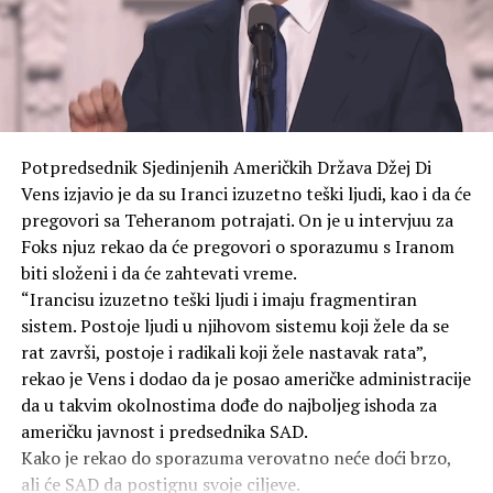
Japanski zvaničnici uglavnom ne ističu u javnim
govorima da su SAD izvršile napade na gradove Hirošimu
i Nagasaki, navodi TASS.
Američke snage izvele su napade atomskim oružjem sa
zvanično navedenim ciljem ubrzavanja predaje Japana.
Potpredsednik Sjedinjenih Američkih Država Džej Di
To ostaju jedini slučajevi upotrebe nuklearnog oružja u
Vens izjavio je da su Iranci izuzetno teški ljudi, kao i da će
ratovanju u ljudskoj istoriji. Prema različitim
pregovori sa Teheranom potrajati. On je u intervjuu za
procjenama, bomba bačena na Hirošimu 6. avgusta 1945.
Foks njuz rekao da će pregovori o sporazumu s Iranom
godine ubila je između 70.000 i 100.000 ljudi na sam dan
biti složeni i da će zahtevati vreme.
eksplozije.
“Irancisu izuzetno teški ljudi i imaju fragmentiran
sistem. Postoje ljudi u njihovom sistemu koji žele da se
Do kraja 1945. godine, broj žrtava porastao je na
rat završi, postoje i radikali koji žele nastavak rata”,
140.000, jer su ljudi umirali u bolnicama od zadobijenih
rekao je Vens i dodao da je posao američke administracije
povreda i izloženosti zračenju. Ukupan broj žrtava
da u takvim okolnostima dođe do najboljeg ishoda za
bombardovanja sada prelazi 350.000.
američku javnost i predsednika SAD.
Kako je rekao do sporazuma verovatno neće doći brzo,
SAD i dalje ne priznaju moralnu odgovornost za
ali će SAD da postignu svoje ciljeve.
atomska bombardovanja, pravdajući svoje postupke kao