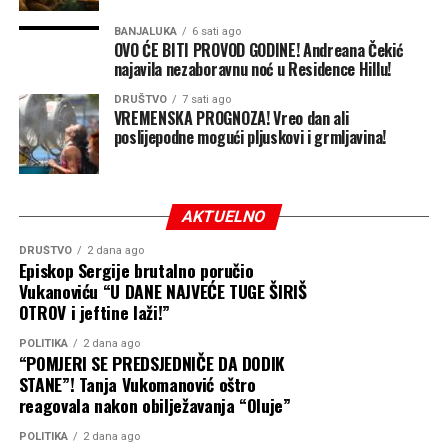
Premještanje „patriota” radi odbrane luka bilo bi i
preskupo i izuzetno rizično. Svjesna toga, Rusija će
BANJALUKA
6 sati ago
nastaviti da gađa luke raketama i dronovima, ne
OVO ĆE BITI PROVOD GODINE! Andreana Čekić
najavila nezaboravnu noć u Residence Hillu!
ostavljajući osiguravajućim kućama razlog da smanje
premije, a brodovlasnicima motiv da se vrate.
DRUŠTVO
7 sati ago
VREMENSKA PROGNOZA! Vreo dan ali
poslijepodne mogući pljuskovi i grmljavina!
Pored toga što smanjuje prihode Kijeva i njegovu
sposobnost da finansira rat, Moskva se nada da će
skokom cijena hrane na globalnom nivou oslabiti i
međunarodnu podršku Ukrajini. Ukrajina obezbjeđuje
AKTUELNO
četvrtinu uvoza pšenice za Egipat i oko 18 procenata za
DRUŠTVO
2 dana ago
Indoneziju. Takođe je najveći dobavljač kukuruza za
Episkop Sergije brutalno poručio
Evropsku uniju, pokriva čak 92 odsto njenog uvoza
Vukanoviću “U DANE NAJVEĆE TUGE ŠIRIŠ
suncokretovog ulja i ostaje ključni izvor stočne hrane i
OTROV i jeftine laži!”
biljnih ulja.
POLITIKA
2 dana ago
“POMJERI SE PREDSJEDNIČE DA DODIK
Putin računa na to da će poskupljenje hrane – u
STANE”! Tanja Vukomanović oštro
trenutku kada američki rat sa Iranom već podiže cijene
reagovala nakon obilježavanja “Oluje”
nafte i svega ostalog – primorati ukrajinske trgovinske
POLITIKA
2 dana ago