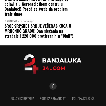
komplikovanija.
pojavila u Gerontološkom centru u
Banjaluci! Porodice tvrde da problem
Zbog svega ovoga, priroda ruskog rata protiv Ukrajine
traje dugo
nastaviće da se mijenja dok obje strane traže način da
DRUŠTVO
2 dana ago
prekinu pat-poziciju na frontu u svoju korist. A
SRCE SRPSKE I SRBIJE VEČERAS KUCA U
ekonomska šteta, koja se osjeća daleko izvan granica
MRKONJIĆ GRADU! Dan sjećanja na
Ukrajine i Rusije, nastaviće da se gomila, piše Blic.
stradale i 220.000 protjeranih u “Oluji”!
USLOVI KORIŠTENJA
POLITIKA PRIVATNOSTI
POLITIKA KOLAČIĆA