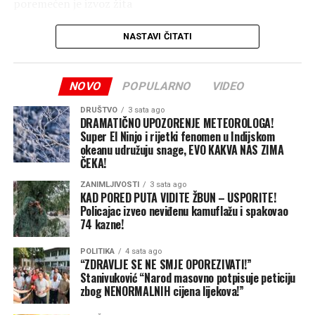
poremećen je izvoz žita
skresani su prihodi države
NASTAVI ČITATI
zaustavljene isporuke oružja ukrajinskoj vojsci
NOVO
POPULARNO
VIDEO
Poljoprivreda čini čak 60 odsto ukupnog robnog izvoza
Ukrajine, pa ovi ruski napadi stižu u najgorem mogućem
DRUŠTVO
3 sata ago
DRAMATIČNO UPOZORENJE METEOROLOGA!
trenutku – baš kada se poljoprivrednici spremaju za
Super El Ninjo i rijetki fenomen u Indijskom
žetvu. Ako ova blokada potraje, Rusija bi mogla da
okeanu udružuju snage, EVO KAKVA NAS ZIMA
ČEKA!
presiječe ključni izvor deviznih prihoda Ukrajine i ojača
svoju pregovaračku poziciju u svijetu tako što će nanijeti
ZANIMLJIVOSTI
3 sata ago
KAD PORED PUTA VIDITE ŽBUN – USPORITE!
udarac velikim uvoznicima žita u Africi i Aziji, piše Tajm.
Policajac izveo neviđenu kamuflažu i spakovao
Kijev, s druge strane, pokušava da umanji razmjere štete.
74 kazne!
Nakon dvonedjeljnih žestokih udara ruskih dronova i
raketa na Odesu i druge primorske gradove, ukrajinski
POLITIKA
4 sata ago
“ZDRAVLJE SE NE SMJE OPOREZIVATI!”
ministar poljoprivrede Taras Visocki tvrdio je u julu da
Stanivuković “Narod masovno potpisuje peticiju
su luke i dalje otvorene i operativne. Međutim, oko 90
zbog NENORMALNIH cijena lijekova!”
odsto brodovlasnika obustavilo je dolaske jer su – baš