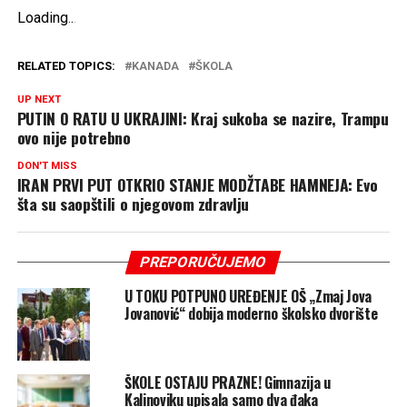
Loading
.
.
.
RELATED TOPICS:
KANADA
ŠKOLA
UP NEXT
PUTIN O RATU U UKRAJINI: Kraj sukoba se nazire, Trampu
ovo nije potrebno
DON'T MISS
IRAN PRVI PUT OTKRIO STANJE MODŽTABE HAMNEJA: Evo
šta su saopštili o njegovom zdravlju
PREPORUČUJEMO
U TOKU POTPUNO UREĐENJE OŠ „Zmaj Jova
Jovanović“ dobija moderno školsko dvorište
ŠKOLE OSTAJU PRAZNE! Gimnazija u
Kalinoviku upisala samo dva đaka