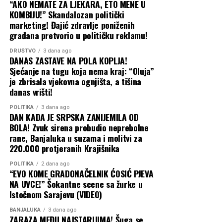
partnere, prije svega u Evropi, da pritisnu Kijev da
“AKO NEMATE ZA LJEKARA, ETO MENE U
obustavi napade unutar Rusije. Međutim, malo je
KOMBIJU!” Skandalozan politički
marketing! Đajić zdravlje poniženih
vjerovatno da će ta strategija upaliti, navodi se u analizi
građana pretvorio u političku reklamu!
Tajma. Šta Ukrajina može da uradi
Podrška Evrope Ukrajini i dalje je čvrsta, a vlade koje trpe
DRUŠTVO
3 dana ago
DANAS ZASTAVE NA POLA KOPLJA!
posljedice poskupljenja prije će okriviti Moskvu nego
Sjećanje na tugu koja nema kraj: “Oluja”
Kijev. Ipak, Putin očajnički želi pobjede na frontu, pa će
je zbrisala vjekovna ognjišta, a tišina
gurati po svom čak i bez čiste i ubjedljive pobjede na
danas vrišti!
pomolu. Isto tako, ne treba očekivati ni obnovu
sporazuma postignutog pod okriljem Ujedinjenih nacija
POLITIKA
3 dana ago
DAN KADA JE SRPSKA ZANIJEMILA OD
u julu 2022. godine, koji je ranije omogućio bezbjednu
BOLA! Zvuk sirena probudio neprebolne
plovidbu do i iz ukrajinskih luka.
rane, Banjaluka u suzama i molitvi za
220.000 protjeranih Krajišnika
Baš kao što je kriza u Ormuskom moreuzu primorala
susjedne zemlje da grozničavo traže nove puteve za
POLITIKA
2 dana ago
“EVO KOME GRADONAČELNIK ĆOSIĆ PJEVA
izvoz nafte iz Persijskog zaliva, tako bi i Ukrajina mogla
NA UVCE!” Šokantne scene sa žurke u
da preusmjeri izvoz žita preko Dunava, rumunskih luka i
Istočnom Sarajevu (VIDEO)
željeznice, kao što je to činila na početku rata. Ali, kao i
BANJALUKA
3 dana ago
tada, ta alternativna rješenja su skupa i logistički znatno
ZARAZA MEĐU NAJSTARIJIMA! Šuga se