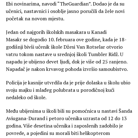
Ebi novinarima, navodi “TheGuardian”. Dodao je da su
učenici, nastavnici i osoblje jasno poručili da žele novi
početak na novom mjestu.
Jedan od najgorih školskih masakara u Kanadi
Masakr se dogodio 10. februara ove godine, kada je 18-
godišnji bivši učenik škole Džesi Van Rotselar otvorio
vatru tokom nastave u srednjoj školi Tumbler Ridž. U
napadu je ubijeno devet ljudi, dok je više od 25 ranjeno.
Napadač je nakon krvavog pohoda izvršio samoubistvo.
Policija je kasnije utvrdila da je prije dolaska u školu ubio
svoju majku i mlađeg polubrata u porodičnoj kući
nedaleko od škole.
Među ubijenima u školi bili su pomoćnica u nastavi Šanda
Aviugana-Durand i petoro učenika uzrasta od 12 do 13
godina. Više desetina učenika i zaposlenih zadobilo je
povrede, a pojedini su morali biti helikopterom