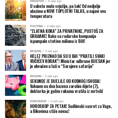
kao i u Ormuskom moreuzu blizu Irana – troškovi
DRUŠTVO
4 sata ago
U subotu malo svježije, pa šok! Od nedjelje
osiguranja skočili u nebesa zbog konstantne opasnosti
ulazimo u NOVI TOPLOTNI TALAS, u najavi ova
od novih napada.
temperatura
Ovo nije prvi put da je pomorski saobraćaj na Crnom
POLITIKA
4 sata ago
moru prekinut od početka ruske invazije. Talasi ruskih
“ZLATNA KOKA” ZA PRIVATNIKE, PUSTOŠ ZA
GRAĐANE! Kako su rudarske kompanije
napada na luke krajem 2025. i početkom 2026. godine
ispumpale stotine miliona iz BiH!
nisu zadugo usporili rad. Ali ovi posljednji udari su i širi i
žešći, u velikoj mjeri zato što su nedavni uspjesi Ukrajine,
REGION
5 sati ago
HELEZ PRIZNAO DA SU U BiH “PRATILI SVAKI
naročito unutar same Rusije, isprovocirali Putina da
VUČIĆEV KORAK”! Ministar odbrane BIJESAN jer
pokuša da povrati inicijativu na frontu. Za sada, i
je uhvaćen u laži o “Sarajevo safariju”
Ukrajina i Rusija ostaju posvećene agresivnim vojnim
strategijama.
REGION
5 sati ago
SEKUNDE JE DIJELILE OD KOBNOG ISHODA!
Vakuum na dnu bazena zarobio dijete (7),
Putinova taktika i glavni cilj
doktorka je golim rukama vratila iz mrtvih!
Neposredni problem Ukrajine jeste to što se oslanja na
ograničene zalihe američkih PVO sistema „patriot” –
HOROSKOP
6 sati ago
jedinu pouzdanu odbranu od ruskih raketa – kako bi
HOROSKOP ZA PETAK! Sudbinski susret za Vage,
a Bikovima stiže novac!
zaštitila svoje gradove i vojne linije snabdijevanja.