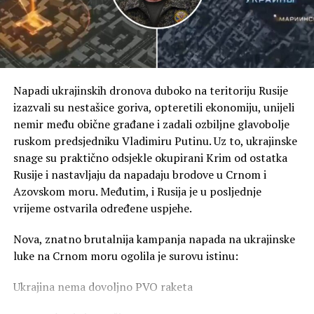
Napadi ukrajinskih dronova duboko na teritoriju Rusije
izazvali su nestašice goriva, opteretili ekonomiju, unijeli
nemir među obične građane i zadali ozbiljne glavobolje
ruskom predsjedniku Vladimiru Putinu. Uz to, ukrajinske
snage su praktično odsjekle okupirani Krim od ostatka
Rusije i nastavljaju da napadaju brodove u Crnom i
Azovskom moru. Međutim, i Rusija je u posljednje
vrijeme ostvarila određene uspjehe.
Nova, znatno brutalnija kampanja napada na ukrajinske
luke na Crnom moru ogolila je surovu istinu:
Ukrajina nema dovoljno PVO raketa