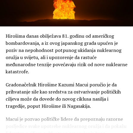
Hirošima danas obilježava 81. godinu od američkog
bombardovanja, a iz ovog japanskog grada upućen je
poziv na nepohodnost potpunog ukidanja nuklearnog
oružja u svijetu, ali i upozorenje da rastuće
međunarodne tenzije povećavaju rizik od nove nuklearne
katastrofe.
Gradonačelnik Hirošime Kazumi Macui poručio je da
prihvatanje sile kao sredstva za ostvarivanje političkih
ciljeva može da dovede do novog ciklusa nasilja i
tragedije, poput Hirošime ili Nagasakija.
Macui je pozvao političke lidere da prepoznaju razorne
posljedice svake upotrebe nuklearnog oružja i da pokažu