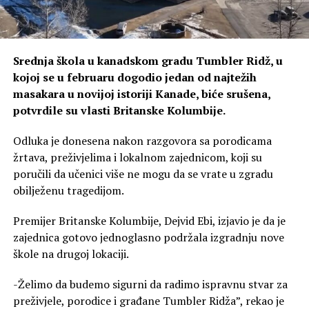
Srednja škola u kanadskom gradu Tumbler Ridž, u
kojoj se u februaru dogodio jedan od najtežih
masakara u novijoj istoriji Kanade, biće srušena,
potvrdile su vlasti Britanske Kolumbije.
Odluka je donesena nakon razgovora sa porodicama
žrtava, preživjelima i lokalnom zajednicom, koji su
poručili da učenici više ne mogu da se vrate u zgradu
obilježenu tragedijom.
Premijer Britanske Kolumbije, Dejvid Ebi, izjavio je da je
zajednica gotovo jednoglasno podržala izgradnju nove
škole na drugoj lokaciji.
-Želimo da budemo sigurni da radimo ispravnu stvar za
preživjele, porodice i građane Tumbler Ridža”, rekao je