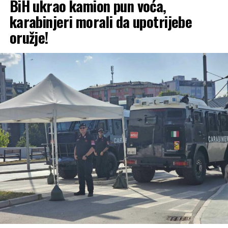
BiH ukrao kamion pun voća,
da podnese zvaničnu tužbu.
karabinjeri morali da upotrijebe
oružje!
(Tanjug)