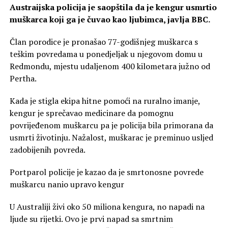
Austraijska policija je saopštila da je kengur usmrtio
muškarca koji ga je čuvao kao ljubimca, javlja BBC.
Član porodice je pronašao 77-godišnjeg muškarca s
teškim povredama u ponedjeljak u njegovom domu u
Redmondu, mjestu udaljenom 400 kilometara južno od
Pertha.
Kada je stigla ekipa hitne pomoći na ruralno imanje,
kengur je sprečavao medicinare da pomognu
povrijeđenom muškarcu pa je policija bila primorana da
usmrti životinju. Nažalost, muškarac je preminuo usljed
zadobijenih povreda.
Portparol policije je kazao da je smrtonosne povrede
muškarcu nanio upravo kengur
U Australiji živi oko 50 miliona kengura, no napadi na
ljude su rijetki. Ovo je prvi napad sa smrtnim