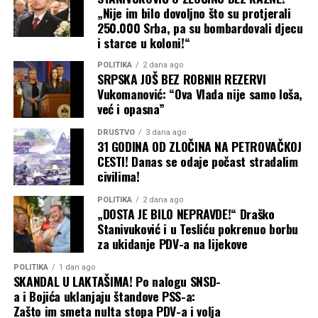
„Nije im bilo dovoljno što su protjerali
250.000 Srba, pa su bombardovali djecu
i starce u koloni!“
POLITIKA
2 dana ago
SRPSKA JOŠ BEZ ROBNIH REZERVI
Vukomanović: “Ova Vlada nije samo loša,
već i opasna”
DRUŠTVO
3 dana ago
31 GODINA OD ZLOČINA NA PETROVAČKOJ
CESTI! Danas se odaje počast stradalim
civilima!
POLITIKA
2 dana ago
„DOSTA JE BILO NEPRAVDE!“ Draško
Stanivuković i u Tesliću pokrenuo borbu
za ukidanje PDV-a na lijekove
POLITIKA
1 dan ago
SKANDAL U LAKTAŠIMA! Po nalogu SNSD-
a i Bojića uklanjaju štandove PSS-a:
Zašto im smeta nulta stopa PDV-a i volja