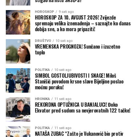
Pauel, drugu najveću akumulaciju u SAD. Oba rezervoara
sada se nalaze na najnižim nivoima u gotovo sedam
HOROSKOP
9 sati ago
decenija.Američki savezni zvaničnici saopštili su u
HOROSKOP ZA 10. AVGUST 2026! Zvijezde
četvrtak da neće ispuštati hladnu vodu iz jezera Pauel
spremaju velika iznenađenja – saznajte ko danas
dobija sve, a ko mora pripaziti!
preko brane Glen Kanjon na severu Arizone, kako bi
zaštitili ugroženu autohtonu vrstu ribe, grbavog klena
DRUŠTVO
10 sati ago
(humpback chub), čije se stanište nalazi između dva
VREMENSKA PROGNOZA! Sunčano i izuzetno
toplo
rezervoara.
Vlasti su ranije predstavile i kratkoročni predlog za
POLITIKA
10 sati ago
sprečavanje produbljivanja krize, nakon što Kalifornija,
SIMBOL GOSTOLJUBIVOSTI I SNAGE! Miloš
Kolorado, Arizona, Nevada, Novi Meksiko, Vajoming i
Stanišić povodom krsne slave Bijeljine poslao
moćnu poruku!
Juta nisu uspeli da postignu dogovor o dugoročnom
načinu raspodele sve oskudnijeg vodnog resursa.
HRONIKA
11 sati ago
REKORDNA OPTUŽNICA U BANJALUCI! Đoko
Predlog predviđa da države donjeg sliva — Arizona,
Ekvator pred sudom sa nevjerovatnih 122 tačke!
Kalifornija i Nevada — smanje potrošnju vode, uz
mogućnost dodatnih ograničenja tokom sušnijih perioda.
POLITIKA
11 sati ago
NATAŠA ZUBAC “Zašto je Vukanović bio protiv
Savezni zvaničnici očekuju da će nivo jezera Mid nastaviti