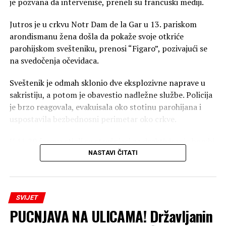
je pozvana da interveniše, preneli su francuski mediji.
Jutros je u crkvu Notr Dam de la Gar u 13. pariskom
arondismanu žena došla da pokaže svoje otkriće
parohijskom svešteniku, prenosi “Figaro”, pozivajući se
na svedočenja očevidaca.
Sveštenik je odmah sklonio dve eksplozivne naprave u
sakristiju, a potom je obavestio nadležne službe. Policija
je brzo reagovala, evakuisala oko stotinu parohijana i
uspostavila bezbednosni perimetar oko crkve.
U 11.20 časova stigli su stručnjaci za deaktiviranje bombi,
identifikovali predmete kao “manevarsku i dimnu
NASTAVI ČITATI
bombu”, koje ne predstavljaju opasnost po živote ljudi, i
ukinuli mere bezbednosti kako bi crkvena služba bila
nastavljena.
SVIJET
PUCNJAVA NA ULICAMA! Državljanin
Pretres je, takođe, izvršen u kući starije žene, ali nisu
pronađene druge bombe, a sveštenik je rekao da ne želi