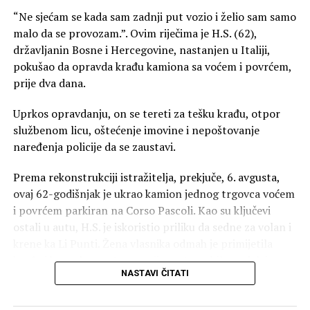
“Ne sjećam se kada sam zadnji put vozio i želio sam samo
malo da se provozam.”. Ovim riječima je H.S. (62),
državljanin Bosne i Hercegovine, nastanjen u Italiji,
pokušao da opravda krađu kamiona sa voćem i povrćem,
prije dva dana.
Uprkos opravdanju, on se tereti za tešku krađu, otpor
službenom licu, oštećenje imovine i nepoštovanje
naređenja policije da se zaustavi.
Prema rekonstrukciji istražitelja, prekjuče, 6. avgusta,
ovaj 62-godišnjak je ukrao kamion jednog trgovca voćem
i povrćem parkiran na Corso Pascoli. Kao su ključevi
ostali u autu, H.S. je iskoristio priliku da sedne za volan i
krene ka Li Punti. Žena vlasnika odmah je primijetila
krađu i krenula u poteru svojim automobilom, dok je
NASTAVI ČITATI
istovremeno pozvala policiju.
Pucnjava tokom potjere