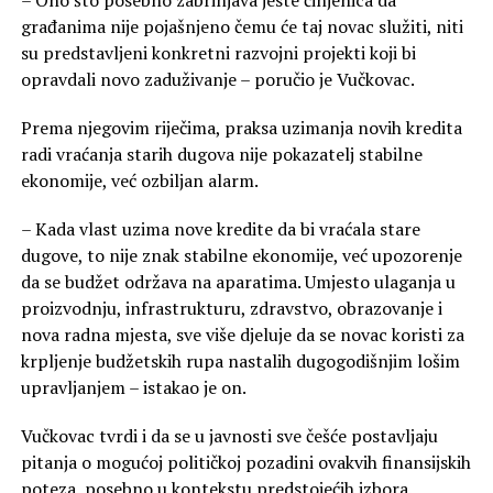
– Ono što posebno zabrinjava jeste činjenica da
građanima nije pojašnjeno čemu će taj novac služiti, niti
su predstavljeni konkretni razvojni projekti koji bi
opravdali novo zaduživanje – poručio je Vučkovac.
Prema njegovim riječima, praksa uzimanja novih kredita
radi vraćanja starih dugova nije pokazatelj stabilne
ekonomije, već ozbiljan alarm.
– Kada vlast uzima nove kredite da bi vraćala stare
dugove, to nije znak stabilne ekonomije, već upozorenje
da se budžet održava na aparatima. Umjesto ulaganja u
proizvodnju, infrastrukturu, zdravstvo, obrazovanje i
nova radna mjesta, sve više djeluje da se novac koristi za
krpljenje budžetskih rupa nastalih dugogodišnjim lošim
upravljanjem – istakao je on.
Vučkovac tvrdi i da se u javnosti sve češće postavljaju
pitanja o mogućoj političkoj pozadini ovakvih finansijskih
poteza, posebno u kontekstu predstojećih izbora.