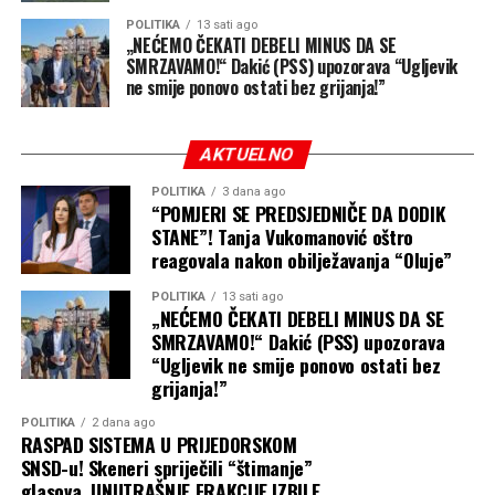
POLITIKA
13 sati ago
„NEĆEMO ČEKATI DEBELI MINUS DA SE
SMRZAVAMO!“ Dakić (PSS) upozorava “Ugljevik
ne smije ponovo ostati bez grijanja!”
AKTUELNO
POLITIKA
3 dana ago
“POMJERI SE PREDSJEDNIČE DA DODIK
STANE”! Tanja Vukomanović oštro
reagovala nakon obilježavanja “Oluje”
POLITIKA
13 sati ago
„NEĆEMO ČEKATI DEBELI MINUS DA SE
SMRZAVAMO!“ Dakić (PSS) upozorava
“Ugljevik ne smije ponovo ostati bez
grijanja!”
POLITIKA
2 dana ago
RASPAD SISTEMA U PRIJEDORSKOM
SNSD-u! Skeneri spriječili “štimanje”
glasova, UNUTRAŠNJE FRAKCIJE IZBILE