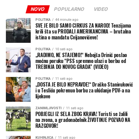
Koji su naredni koraci?
trud i odgovornost ključni faktori za ostvarivanje
NOVO
POPULARNO
VIDEO
Stanivuković se posebno zahvalio građanima Teslića na
vrhunskog rezultata.
odzivu i podršci, naglasivši da ovo nije samo jednokratna
POLITIKA
44 minute ago
Nastavak aktivnosti: PSS nastavlja sa intenzivnim radom
akcija, već početak šire borbe na nivou cijele zemlje:
SVE JE BILO SAMO CIRKUS ZA NAROD! Tenzijama
krili šta su PRODALI AMERIKANCIMA – brutalna
na terenu bez pauze.
istina o mandatu Cvijanovićeve!
Masovna podrška: Svaki prikupljeni potpis predstavlja
jasnu poruku naroda da želi državu koja brine o svojim
POLITIKA
10 sati ago
najranjivijim kategorijama.
„RADIMO, NE STAJEMO!“ Nebojša Drinić poslao
moćnu poruku “PSS spremno ulazi u borbu od
TREBINJA DO NOVOG GRADA” (VIDEO)
Obilazak svih opština: Akcija prikupljanja potpisa
nastavlja se širom Srpske, od grada do grada.
POLITIKA
11 sati ago
„DOSTA JE BILO NEPRAVDE!“ Draško Stanivuković
Konačni cilj: Pretvaranje narodne inicijative u konkretne
i u Tesliću pokrenuo borbu za ukidanje PDV-a na
zakonske izmjene u parlamentu.
lijekove
ZANIMLJIVOSTI
11 sati ago
POBJEGLI IZ SELA ZBOG KRAVA! Turisti se žalili
na zvona, a gradonačelnik ŽIVOTINJE POZVAO NA
RAZGOVOR!
KUHINJICA
11 sati ago