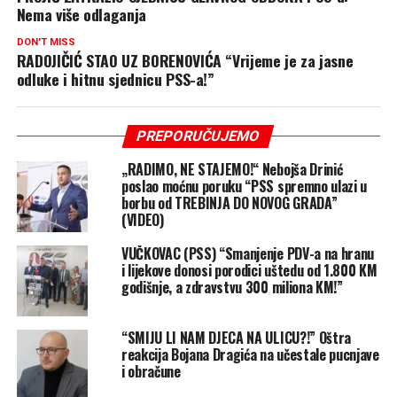
Nema više odlaganja
DON'T MISS
RADOJIČIĆ STAO UZ BORENOVIĆA “Vrijeme je za jasne
odluke i hitnu sjednicu PSS-a!”
PREPORUČUJEMO
„RADIMO, NE STAJEMO!“ Nebojša Drinić
poslao moćnu poruku “PSS spremno ulazi u
borbu od TREBINJA DO NOVOG GRADA”
(VIDEO)
VUČKOVAC (PSS) “Smanjenje PDV-a na hranu
i lijekove donosi porodici uštedu od 1.800 KM
godišnje, a zdravstvu 300 miliona KM!”
“SMIJU LI NAM DJECA NA ULICU?!” Oštra
reakcija Bojana Dragića na učestale pucnjave
i obračune