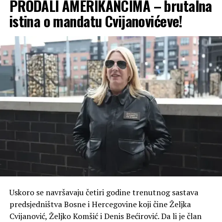
PRODALI AMERIKANCIMA – brutalna
istina o mandatu Cvijanovićeve!
Uskoro se navršavaju četiri godine trenutnog sastava
predsjedništva Bosne i Hercegovine koji čine Željka
Cvijanović, Željko Komšić i Denis Bećirović. Da li je član