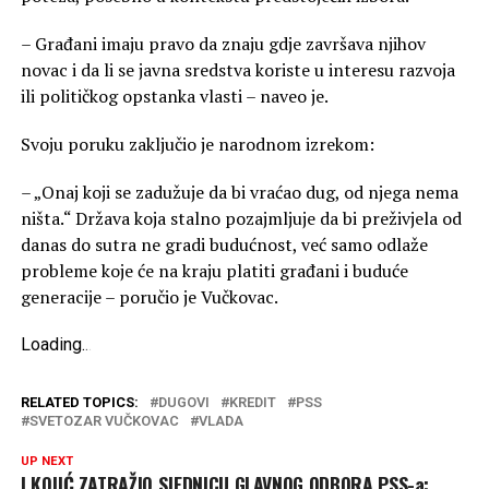
– Građani imaju pravo da znaju gdje završava njihov
novac i da li se javna sredstva koriste u interesu razvoja
ili političkog opstanka vlasti – naveo je.
Svoju poruku zaključio je narodnom izrekom:
– „Onaj koji se zadužuje da bi vraćao dug, od njega nema
ništa.“ Država koja stalno pozajmljuje da bi preživjela od
danas do sutra ne gradi budućnost, već samo odlaže
probleme koje će na kraju platiti građani i buduće
generacije – poručio je Vučkovac.
Loading
.
.
.
RELATED TOPICS:
DUGOVI
KREDIT
PSS
SVETOZAR VUČKOVAC
VLADA
UP NEXT
I KOJIĆ ZATRAŽIO SJEDNICU GLAVNOG ODBORA PSS-a: