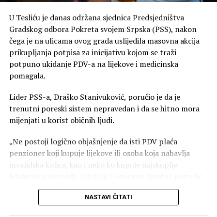
U Tesliću je danas održana sjednica Predsjedništva
Gradskog odbora Pokreta svojem Srpska (PSS), nakon
čega je na ulicama ovog grada uslijedila masovna akcija
prikupljanja potpisa za inicijativu kojom se traži
potpuno ukidanje PDV-a na lijekove i medicinska
(BN)
pomagala.
Lider PSS-a, Draško Stanivuković, poručio je da je
trenutni poreski sistem nepravedan i da se hitno mora
mijenjati u korist običnih ljudi.
00:00
00:40
„Ne postoji logično objašnjenje da isti PDV plaća
penzioner koji kupuje lijekove ili osoba koja nabavlja
Glavne poruke sa sastanka u Bijeljini:
invalidska kolica, kao i neko ko kupuje najskuplje
Potpuna pokrivenost terena: Analiziran rad svih
luksuzne proizvode. Zdravlje i osnovne životne potrebe
opštinskih i gradskih odbora od Trebinja do Novog
jednostavno ne smiju biti luksuz!“ — istakao je
Grada.
NASTAVI ČITATI
Stanivuković.
Fokus na organizaciji: Naglašeno da su posvećenost,