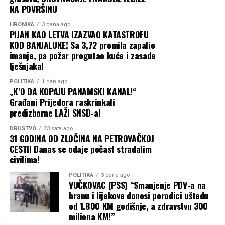
NA POVRŠINU
HRONIKA
3 dana ago
PIJAN KAO LETVA IZAZVAO KATASTROFU
KOD BANJALUKE! Sa 3,72 promila zapalio
imanje, pa požar progutao kuće i zasade
lješnjaka!
POLITIKA
1 dan ago
„K’O DA KOPAJU PANAMSKI KANAL!“
Građani Prijedora raskrinkali
predizborne LAŽI SNSD-a!
DRUŠTVO
23 sata ago
31 GODINA OD ZLOČINA NA PETROVAČKOJ
CESTI! Danas se odaje počast stradalim
civilima!
POLITIKA
3 dana ago
VUČKOVAC (PSS) “Smanjenje PDV-a na
hranu i lijekove donosi porodici uštedu
od 1.800 KM godišnje, a zdravstvu 300
miliona KM!”