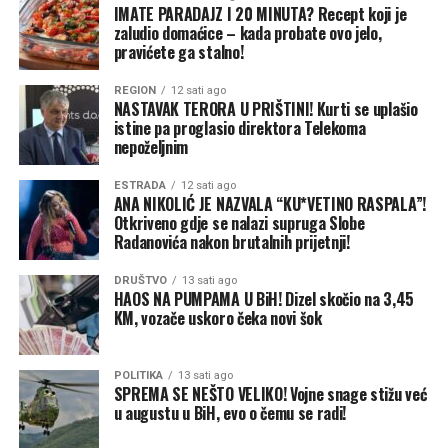
IMATE PARADAJZ I 20 MINUTA? Recept koji je
zaludio domaćice – kada probate ovo jelo,
pravićete ga stalno!
REGION
12 sati ago
NASTAVAK TERORA U PRIŠTINI! Kurti se uplašio
istine pa proglasio direktora Telekoma
nepoželjnim
ESTRADA
12 sati ago
ANA NIKOLIĆ JE NAZVALA “KU*VETINO RASPALA”!
Otkriveno gdje se nalazi supruga Slobe
Radanovića nakon brutalnih prijetnji!
DRUŠTVO
13 sati ago
HAOS NA PUMPAMA U BiH! Dizel skočio na 3,45
KM, vozače uskoro čeka novi šok
POLITIKA
13 sati ago
SPREMA SE NEŠTO VELIKO! Vojne snage stižu već
u augustu u BiH, evo o čemu se radi!