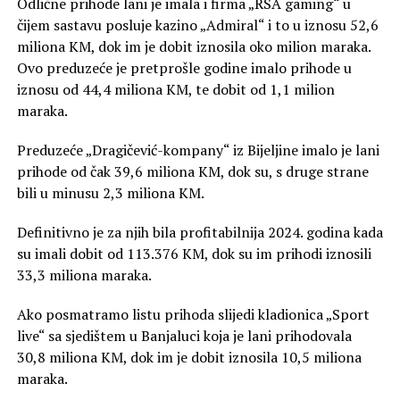
Odlične prihode lani je imala i firma „RSA gaming“ u
čijem sastavu posluje kazino „Admiral“ i to u iznosu 52,6
miliona KM, dok im je dobit iznosila oko milion maraka.
Ovo preduzeće je pretprošle godine imalo prihode u
iznosu od 44,4 miliona KM, te dobit od 1,1 milion
maraka.
Preduzeće „Dragičević-kompany“ iz Bijeljine imalo je lani
prihode od čak 39,6 miliona KM, dok su, s druge strane
bili u minusu 2,3 miliona KM.
Definitivno je za njih bila profitabilnija 2024. godina kada
su imali dobit od 113.376 KM, dok su im prihodi iznosili
33,3 miliona maraka.
Ako posmatramo listu prihoda slijedi kladionica „Sport
live“ sa sjedištem u Banjaluci koja je lani prihodovala
30,8 miliona KM, dok im je dobit iznosila 10,5 miliona
maraka.