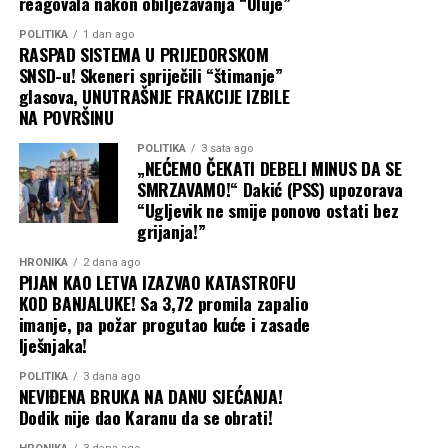
reagovala nakon obilježavanja “Oluje”
POLITIKA
1 dan ago
RASPAD SISTEMA U PRIJEDORSKOM
SNSD-u! Skeneri spriječili “štimanje”
glasova, UNUTRAŠNJE FRAKCIJE IZBILE
NA POVRŠINU
POLITIKA
3 sata ago
„NEĆEMO ČEKATI DEBELI MINUS DA SE
SMRZAVAMO!“ Dakić (PSS) upozorava
“Ugljevik ne smije ponovo ostati bez
grijanja!”
HRONIKA
2 dana ago
PIJAN KAO LETVA IZAZVAO KATASTROFU
KOD BANJALUKE! Sa 3,72 promila zapalio
imanje, pa požar progutao kuće i zasade
lješnjaka!
POLITIKA
3 dana ago
NEVIĐENA BRUKA NA DANU SJEĆANJA!
Dodik nije dao Karanu da se obrati!