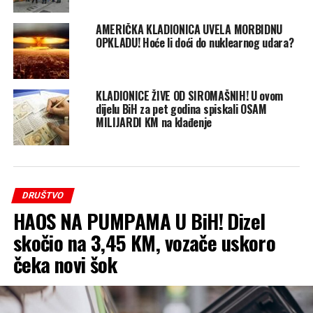
AMERIČKA KLADIONICA UVELA MORBIDNU
OPKLADU! Hoće li doći do nuklearnog udara?
KLADIONICE ŽIVE OD SIROMAŠNIH! U ovom
dijelu BiH za pet godina spiskali OSAM
MILIJARDI KM na klađenje
DRUŠTVO
HAOS NA PUMPAMA U BiH! Dizel
skočio na 3,45 KM, vozače uskoro
čeka novi šok