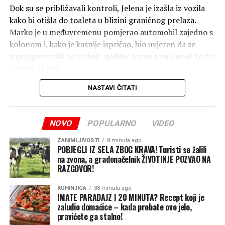
Dok su se približavali kontroli, Jelena je izašla iz vozila
kako bi otišla do toaleta u blizini graničnog prelaza.
Marko je u međuvremenu pomjerao automobil zajedno s
kolonom i, kako je kasnije ispričao, bio uvjeren da se
supruga vratila na zadnje sjedište jer su tamo imali torbe
i stvari za put.
NASTAVI ČITATI
Nakon završene kontrole dokumenata nastavio je prema
Hrvatskoj.
NOVO
POPULARNO
VIDEO
Tek nekoliko kilometara poslije granice Marko je
pokušao razgovarati sa suprugom, ali odgovora nije bilo.
ZANIMLJIVOSTI
8 minuta ago
Kada se okrenuo prema zadnjem dijelu automobila,
POBJEGLI IZ SELA ZBOG KRAVA! Turisti se žalili
na zvona, a gradonačelnik ŽIVOTINJE POZVAO NA
shvatio je da Jelene nema.
RAZGOVOR!
U prvom trenutku pomislio je da je riječ o nesporazumu,
KUHINJICA
38 minuta ago
a zatim je zaustavio automobil na prvom sigurnom
IMATE PARADAJZ I 20 MINUTA? Recept koji je
zaludio domaćice – kada probate ovo jelo,
mjestu i nazvao suprugu.
pravićete ga stalno!