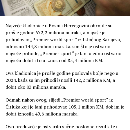
Najveće kladionice u Bosni i Hercegovini obrnule su
prošle godine 672,2 miliona maraka, a najviše je
prihodovao „Premier world sport” iz Istočnog Sarajeva,
odnosno 144,8 miliona maraka. sim što je ostvario
najveće prihode, „Premier sport“ je lani ujedno ostvario i
najveću dobit i to u iznosu od 85,4 miliona KM.
Ova kladionica je prošle godine poslovala bolje nego u
2024. kada su im prihodi iznosili 142,2 miliona KM, a
dobit oko 83 miliona maraka.
Odmah nakon ovog, slijedi „Premier world sport“ iz
Čitluka koji je lani prihodovao 105,1 milion KM, dok im je
dobit iznosila 49,6 miliona maraka.
Ovo preduzeće je ostvarilo slične poslovne rezultate i