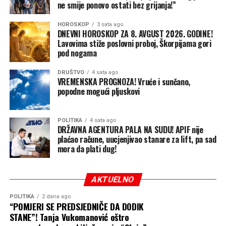
ne smije ponovo ostati bez grijanja!”
Nakon dodatnog vremena provedenog na putu bračni
par ponovno se susreo, a njihovo putovanje prema
HOROSKOP
3 sata ago
DNEVNI HOROSKOP ZA 8. AVGUST 2026. GODINE!
Njemačkoj nastavljeno je bez novih problema.
Lavovima stiže poslovni proboj, Škorpijama gori
pod nogama
Jelena je, kako kaže, ostatak puta provela na prednjem
sjedištu.
DRUŠTVO
4 sata ago
VREMENSKA PROGNOZA! Vruće i sunčano,
popodne mogući pljuskovi
„Rekla sam mu da me sada dobro gleda svaki put kada
krene automobilom. Sljedeći put, ako izlazim na granici,
uzimam i ključeve“, našalila se, prenosi
GPMaljevac
.
POLITIKA
4 sata ago
DRŽAVNA AGENTURA PALA NA SUDU! APIF nije
plaćao račune, uucjenjivao stanare za lift, pa sad
mora da plati dug!
AKTUELNO
POLITIKA
2 dana ago
“POMJERI SE PREDSJEDNIČE DA DODIK
STANE”! Tanja Vukomanović oštro