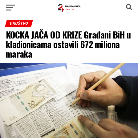
DRUŠTVO
KOCKA JAČA OD KRIZE Građani BiH u
kladionicama ostavili 672 miliona
maraka