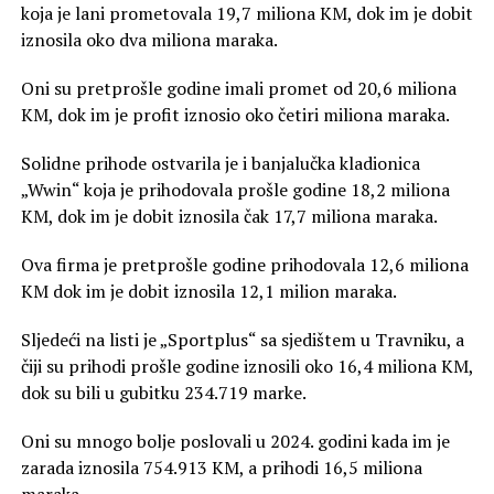
koja je lani prometovala 19,7 miliona KM, dok im je dobit
iznosila oko dva miliona maraka.
Oni su pretprošle godine imali promet od 20,6 miliona
KM, dok im je profit iznosio oko četiri miliona maraka.
Solidne prihode ostvarila je i banjalučka kladionica
„Wwin“ koja je prihodovala prošle godine 18,2 miliona
KM, dok im je dobit iznosila čak 17,7 miliona maraka.
Ova firma je pretprošle godine prihodovala 12,6 miliona
KM dok im je dobit iznosila 12,1 milion maraka.
Sljedeći na listi je „Sportplus“ sa sjedištem u Travniku, a
čiji su prihodi prošle godine iznosili oko 16,4 miliona KM,
dok su bili u gubitku 234.719 marke.
Oni su mnogo bolje poslovali u 2024. godini kada im je
zarada iznosila 754.913 KM, a prihodi 16,5 miliona
maraka.