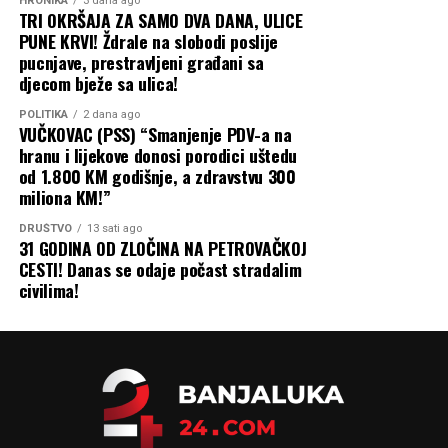
HRONIKA
3 dana ago
TRI OKRŠAJA ZA SAMO DVA DANA, ULICE
PUNE KRVI! Ždrale na slobodi poslije
pucnjave, prestravljeni građani sa
djecom bježe sa ulica!
POLITIKA
2 dana ago
VUČKOVAC (PSS) “Smanjenje PDV-a na
hranu i lijekove donosi porodici uštedu
od 1.800 KM godišnje, a zdravstvu 300
miliona KM!”
DRUŠTVO
13 sati ago
31 GODINA OD ZLOČINA NA PETROVAČKOJ
CESTI! Danas se odaje počast stradalim
civilima!