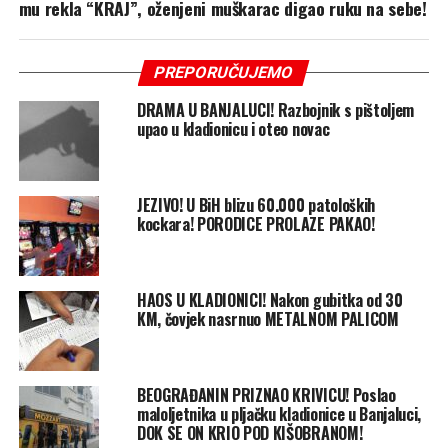
mu rekla “KRAJ”, oženjeni muškarac digao ruku na sebe!
PREPORUČUJEMO
DRAMA U BANJALUCI! Razbojnik s pištoljem
upao u kladionicu i oteo novac
JEZIVO! U BiH blizu 60.000 patoloških
kockara! PORODICE PROLAZE PAKAO!
HAOS U KLADIONICI! Nakon gubitka od 30
KM, čovjek nasrnuo METALNOM PALICOM
BEOGRAĐANIN PRIZNAO KRIVICU! Poslao
maloljetnika u pljačku kladionice u Banjaluci,
DOK SE ON KRIO POD KIŠOBRANOM!