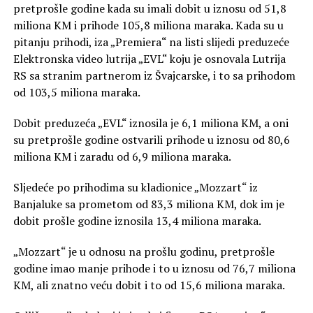
pretprošle godine kada su imali dobit u iznosu od 51,8
miliona KM i prihode 105,8 miliona maraka. Kada su u
pitanju prihodi, iza „Premiera“ na listi slijedi preduzeće
Elektronska video lutrija „EVL“ koju je osnovala Lutrija
RS sa stranim partnerom iz Švajcarske, i to sa prihodom
od 103,5 miliona maraka.
Dobit preduzeća „EVL“ iznosila je 6,1 miliona KM, a oni
su pretprošle godine ostvarili prihode u iznosu od 80,6
miliona KM i zaradu od 6,9 miliona maraka.
Sljedeće po prihodima su kladionice „Mozzart“ iz
Banjaluke sa prometom od 83,3 miliona KM, dok im je
dobit prošle godine iznosila 13,4 miliona maraka.
„Mozzart“ je u odnosu na prošlu godinu, pretprošle
godine imao manje prihode i to u iznosu od 76,7 miliona
KM, ali znatno veću dobit i to od 15,6 miliona maraka.