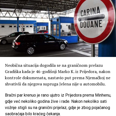
Neobična situacija dogodila se na graničnom prelazu
Gradiška kada je 46-godišnji Marko K. iz Prijedora, nakon
kontrole dokumenata, nastavio put prema Njemačkoj ne
shvativši da njegova supruga Jelena nije u automobilu.
Bračni par krenuo je rano ujutro iz Prijedora prema Minhenu,
gdje već nekoliko godina žive i rade. Nakon nekoliko sati
vožnje stigli su na granični prijelaz, gdje je zbog pojačanog
saobraćaja bilo kraćeg čekanja.