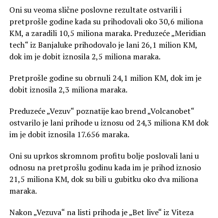
Oni su veoma slične poslovne rezultate ostvarili i
pretprošle godine kada su prihodovali oko 30,6 miliona
KM, a zaradili 10,5 miliona maraka. Preduzeće „Meridian
tech“ iz Banjaluke prihodovalo je lani 26,1 milion KM,
dok im je dobit iznosila 2,5 miliona maraka.
Pretprošle godine su obrnuli 24,1 milion KM, dok im je
dobit iznosila 2,3 miliona maraka.
Preduzeće „Vezuv“ poznatije kao brend „Volcanobet“
ostvarilo je lani prihode u iznosu od 24,3 miliona KM dok
im je dobit iznosila 17.656 maraka.
Oni su uprkos skromnom profitu bolje poslovali lani u
odnosu na pretprošlu godinu kada im je prihod iznosio
21,5 miliona KM, dok su bili u gubitku oko dva miliona
maraka.
Nakon „Vezuva“ na listi prihoda je „Bet live“ iz Viteza