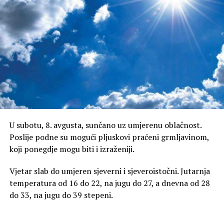
(Srpskainfo)
U subotu, 8. avgusta, sunčano uz umjerenu oblačnost.
Poslije podne su mogući pljuskovi praćeni grmljavinom,
koji ponegdje mogu biti i izraženiji.
Vjetar slab do umjeren sjeverni i sjeveroistočni. Jutarnja
temperatura od 16 do 22, na jugu do 27, a dnevna od 28
do 33, na jugu do 39 stepeni.