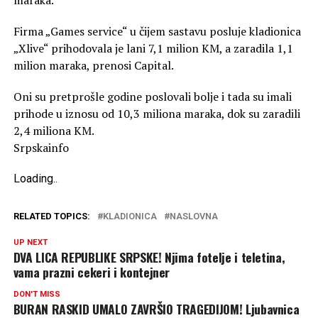
Firma „Games service“ u čijem sastavu posluje kladionica
„Xlive“ prihodovala je lani 7,1 milion KM, a zaradila 1,1
milion maraka, prenosi Capital.
Oni su pretprošle godine poslovali bolje i tada su imali
prihode u iznosu od 10,3 miliona maraka, dok su zaradili
2,4 miliona KM.
Srpskainfo
Loading
.
.
.
RELATED TOPICS:
KLADIONICA
NASLOVNA
UP NEXT
DVA LICA REPUBLIKE SRPSKE! Njima fotelje i teletina,
vama prazni cekeri i kontejner
DON'T MISS
BURAN RASKID UMALO ZAVRŠIO TRAGEDIJOM! Ljubavnica