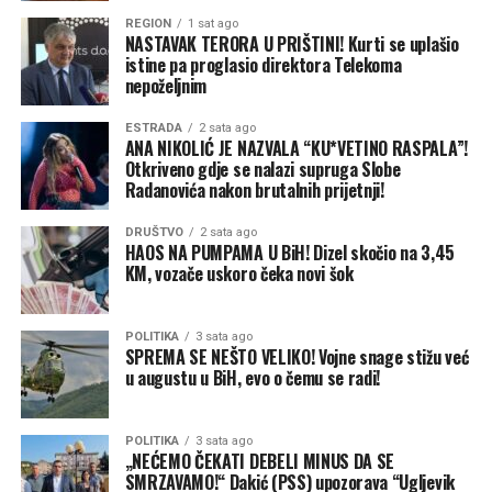
Jelena je još uvijek bila na području graničnog prijelaza i
REGION
1 sat ago
pokušavala saznati gdje je njen suprug.
NASTAVAK TERORA U PRIŠTINI! Kurti se uplašio
istine pa proglasio direktora Telekoma
„Mislila sam da se šali. Izašla sam na nekoliko minuta,
nepoželjnim
vratila se, a auta nema. Prvo sam pomislila da je samo
ESTRADA
2 sata ago
pomjerio vozilo naprijed. Onda sam shvatila da je
ANA NIKOLIĆ JE NAZVALA “KU*VETINO RASPALA”!
stvarno prešao granicu bez mene“, ispričala je kroz
Otkriveno gdje se nalazi supruga Slobe
smijeh.
Radanovića nakon brutalnih prijetnji!
Marko se našao u nešto težoj situaciji jer se nakon
DRUŠTVO
2 sata ago
HAOS NA PUMPAMA U BiH! Dizel skočio na 3,45
prelaska državne granice nije mogao jednostavno
KM, vozače uskoro čeka novi šok
okrenuti i vratiti istim putem. Morao je pronaći
odgovarajuće mjesto za povratak i ponovno proći
POLITIKA
3 sata ago
graničnu proceduru.
SPREMA SE NEŠTO VELIKO! Vojne snage stižu već
u augustu u BiH, evo o čemu se radi!
„Kad sam vidio prazno sjedište, nisam znao bih li se
smijao ili hvatao za glavu. Telefon mi je odmah zazvonio i
znao sam ko zove. Prvo što je rekla bilo je: ‘Jesi li ti
POLITIKA
3 sata ago
„NEĆEMO ČEKATI DEBELI MINUS DA SE
normalan?’“, ispričao je Marko.
SMRZAVAMO!“ Dakić (PSS) upozorava “Ugljevik