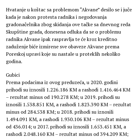
Hvatanje u koštac sa problemom “Akvane” desilo se i juče
kada je nakon protesta radnika i negodovanja
gradonačelnika zbog skidanja ove tačke sa dnevnog reda
Skupštine grada, donesena odluka da se o problemu
radnika Akvane ipak raspravlja te će kroz kreditno
zaduženje biće izmirene sve obaveze Akvane prema
Poreskoj upravi koje su nastale u proteklih nekoliko
godina.
Gubici
Prema podacima iz ovog preduzeća, u 2020. godini
prihodi su iznosili 1.226.186 KM a rashodi 1.416.464 KM
– rezultat minus od 190.278 KM; u 2019. prihodi su
iznosili 1.538.851 KM, a rashodi 1.823.390 KM – rezultat
minus od 284.538 KM; u 2018. prihodi su iznosili
1.494.091 KM, a rashodi 1.930.106 KM – rezultat minus
od 436.014; u 2017. prihodi su iznosili 1.653.451 KM, a
rashodi 2.048.160 KM – rezultat minus od 394.209 KM;