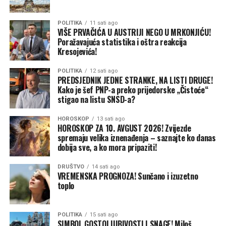
sebe.“
Spominjanje glasova, ipak, za CIK nije bilo
dovoljno da bi Minićevo obraćanje bilo političko –
POLITIKA
11 sati ago
VIŠE PRVAČIĆA U AUSTRIJI NEGO U MRKONJIĆU!
saopšteno je iz TI BiH.
Poražavajuća statistika i oštra reakcija
Kresojevića!
Cvijanović je, navodi se dalje u saopštenju, govoreći o
odnosu vlasti prema penzionerima, navela da
POLITIKA
12 sati ago
su
„pravili i velike zakone“
kako bi osigurali stabilno
PREDSJEDNIK JEDNE STRANKE, NA LISTI DRUGE!
Kako je šef PNP-a preko prijedorske „Čistoće“
okruženje, a potom najavila: „Biće penzija, biće redovno
stigao na listu SNSD-a?
penzija, biće i povećanja, i redovnih i vanrednih,
usklađivanja. Zahvalnost, naravno, i rukovodstvu
HOROSKOP
13 sati ago
penzionera. Mi smo toliko godina imali dobru saradnju,
HOROSKOP ZA 10. AVGUST 2026! Zvijezde
spremaju velika iznenađenja – saznajte ko danas
jer smo razumjeli da se moramo držati zajedno.“
dobija sve, a ko mora pripaziti!
– Cvijanović je okupljenima kazala i da je
„kod premijera
DRUŠTVO
14 sati ago
kesa“
, da je
„tamo najbolje“
, te dodala: „S njim je
VREMENSKA PROGNOZA! Sunčano i izuzetno
toplo
najbolje biti dobar, kažem vam! Hvala vam još jednom,
ukazali ste nam veliku čast.
Odužićemo se kao što smo
se do sad zajedno, dakle, kretali kroz sva ona
POLITIKA
15 sati ago
vremena, tako će biti i u budućem periodu.
“ Iako ove
SIMBOL GOSTOLJUBIVOSTI I SNAGE! Miloš