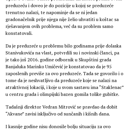
preduzeću i doveo je do pozicije u kojoj se preduzeće
trenutno nalazi, te napominje da se ni jedan
gradonačelnik prije njega nije želio uhvatiti u koštac sa
rješavanjem ovih problema, već da su problem samo
konstatovali.
Da je preduzeće u problemu bilo godinama prije dolaska
Stanivukovića na vlast, potvrdili su i novinski članci, pa
je tako još 2016. godine odbornik u Skupštini grada
Banjaluka Marinko Umičević je konstatovao da je 95
zaposlenih previše za ovo preduzeće. Tada se govorilo i o
tome da je neshvatljivo da preduzeće koje se nalazi na
atraktivnoj lokaciji, i koje u svom sastavu ima “Staklenac”
u centru grada i olimpijski bazen gomila tolike gubitke.
Tadašnji direktor Vedran Mitrović se pravdao da dobit
“Akvane” zavisi isključivo od sunčanih i kišnih dana.
I kasnije godine nisu donosile bolju situaciju za ovo