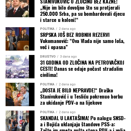
STANIVUKOVIĆ O ZLOČINU BEZ KAZNE!
one izrečene. Javni skup na kojem su iznošene sporne
„Nije im bilo dovoljno što su protjerali
poruke organizovalo je Udruženje penzionera Republike
250.000 Srba, pa su bombardovali djecu
Srpske koje svoje aktivnosti finansira iz budžeta i koje
i starce u koloni!“
prema podacima platforme Odgovornost dobiјe preko
POLITIKA
2 dana ago
700 hiljada KM javnog novca.
Uprkos činjenici da je
SRPSKA JOŠ BEZ ROBNIH REZERVI
nevladinim organizacija zabranjeno političko djelovanje,
Vukomanović: “Ova Vlada nije samo loša,
već i opasna”
predsjednik ovog udruženja ranije je javno podržao
kandidata SNSD na izborima, a za ovu kampanju koja već
DRUŠTVO
3 dana ago
uveliko traje, priredio je skup na kojem su kandidati
31 GODINA OD ZLOČINA NA PETROVAČKOJ
CESTI! Danas se odaje počast stradalim
SNSD za ključne funkcije držali političke govore,
iako je
civilima!
to zabranjeno na događajima finansiranim javnim
novcem.
Ipak, kako je CIK odbio provesti postupak
POLITIKA
2 dana ago
okolnosti organizacije ovog skupa nisu ni ispitivane –
„DOSTA JE BILO NEPRAVDE!“ Draško
Stanivuković i u Tesliću pokrenuo borbu
saopšteno je iz TI BiH.
za ukidanje PDV-a na lijekove
CIK je, navodi se u saopštenju, odbio postupati i po
POLITIKA
2 dana ago
dijelu prijave koji se odnosio na zabranu obećavanja
SKANDAL U LAKTAŠIMA! Po nalogu SNSD-
novčanih nagrada ili druge materijalne koristi.
a i Bojića uklanjaju štandove PSS-a:
Zašto im smeta nulta stopa PDV-a i volja