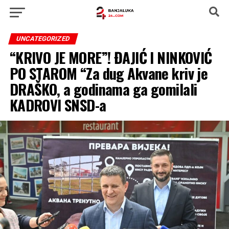
UNCATEGORIZED
“KRIVO JE MORE”! ĐAJIĆ I NINKOVIĆ
PO STAROM “Za dug Akvane kriv je
DRAŠKO, a godinama ga gomilali
KADROVI SNSD-a