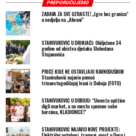
PREPORUČUJEMO
ZABAVA ZA SVE UZRASTE! „Igre bez granica“
u nedjelju na „Akvani“
STANIVUKOVIĆ U DRINJAČI: Obilježene 34
godine od ubistva dječaka Slobodana
Stojanovića
PRIČE KOJE NE OSTAVLJAJU RAVNODUŠNIM
Stanivuković najavio pomoć
trinaestogodišnjoj Ivani iz Doboja (FOTO)
STANIVUKOVIĆ U DOBOJU: “Umesto opštine
digli market, a na mestu spomen-sobe
borcima, KLADIONICE!”
STANIVUKOVIĆ NAJAVIO NOVE PROJEKTE:
Električni autobusi, tramvaj, most u Docu i