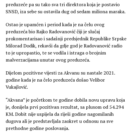
preduzeće pa su tako sva tri direktora koja je postavio
SNSD, iza sebe su ostavila dug od sedam miliona maraka.
Ostao je upamćen i period kada je na čelu ovog
preduzeća bio Rajko Radovanović čiji je slučaj
prokomentarisao i sadašnji predsjednik Republike Srpske
Milorad Dodik, rekavši da gdje god je Radovanović radio
to je upropastio, te se vodila i istraga o brojnim
malverzacijama unutar ovog preduzeća.
Dijelom pozitivne vijesti za Akvanu su nastale 2021.
godine kada je na čelo preduzeća došao Velibor
Vukajlović.
“Akvana” je početkom te godine dobila novu upravu koja
je, donijela prvi pozitivan rezultat, sa plusom od 54.294
KM. Dobit nije uspijela da riješi godine nagomilanih
dugova ali je predstavljala zaokret u odnosu na sve
prethodne godine poslovanja.