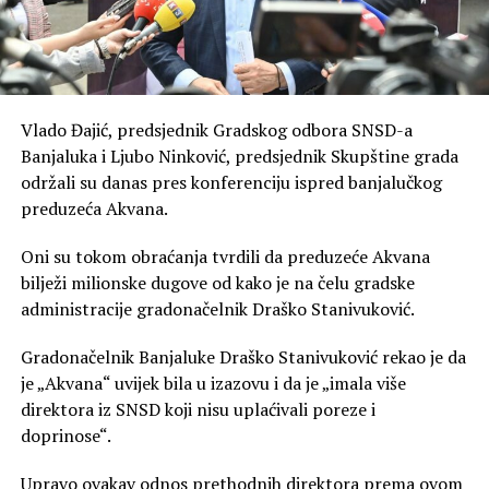
Vlado Đajić, predsjednik Gradskog odbora SNSD-a
Banjaluka i Ljubo Ninković, predsjednik Skupštine grada
održali su danas pres konferenciju ispred banjalučkog
preduzeća Akvana.
Oni su tokom obraćanja tvrdili da preduzeće Akvana
bilježi milionske dugove od kako je na čelu gradske
administracije gradonačelnik Draško Stanivuković.
Gradonačelnik Banjaluke Draško Stanivuković rekao je da
je „Akvana“ uvijek bila u izazovu i da je „imala više
direktora iz SNSD koji nisu uplaćivali poreze i
doprinose“.
Upravo ovakav odnos prethodnih direktora prema ovom