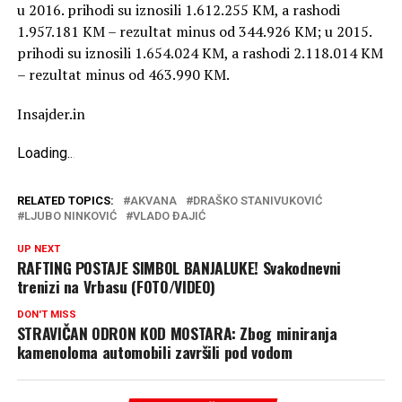
u 2016. prihodi su iznosili 1.612.255 KM, a rashodi
1.957.181 KM – rezultat minus od 344.926 KM; u 2015.
prihodi su iznosili 1.654.024 KM, a rashodi 2.118.014 KM
– rezultat minus od 463.990 KM.
Insajder.in
Loading
.
.
.
RELATED TOPICS:
AKVANA
DRAŠKO STANIVUKOVIĆ
LJUBO NINKOVIĆ
VLADO ĐAJIĆ
UP NEXT
RAFTING POSTAJE SIMBOL BANJALUKE! Svakodnevni
trenizi na Vrbasu (FOTO/VIDEO)
DON'T MISS
STRAVIČAN ODRON KOD MOSTARA: Zbog miniranja
kamenoloma automobili završili pod vodom