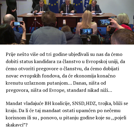
Prije nešto više od tri godine ubjeđivali su nas da ćemo
dobiti status kandidara za članstvo u Evropskoj uniji, da
ćemo otvoriti pregovore o članstvu, da ćemo dobijati
novac evropskih fondova, da će ekonomija konačno
krenutu uzlaznom putanjom… Danas, ništa od
pregovora, ništa od Evrope, standard nikad niži…
Mandat vladajuće BH koalicije, SNSD,HDZ, trojka, bliži se
kraju. Da li će taj mandaat ostati upamćen po nečemu
korisnom ili su , ponovo, u pitanju godine koje su ,,pojeli
skakavci”?