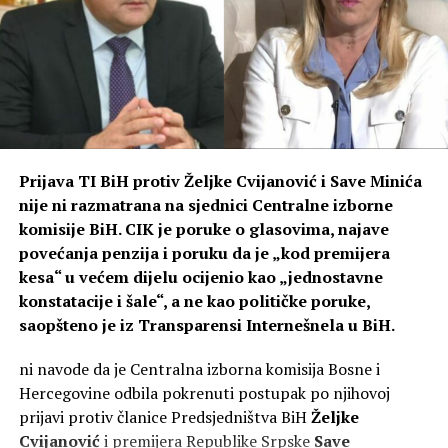
Prijava TI BiH protiv Željke Cvijanović i Save Minića
nije ni razmatrana na sjednici Centralne izborne
(BN) Foto: BN
komisije BiH. CIK je poruke o glasovima, najave
povećanja penzija i poruku da je „kod premijera
kesa“ u većem dijelu ocijenio kao „jednostavne
konstatacije i šale“, a ne kao političke poruke,
saopšteno je iz Transparensi Internešnela u BiH.
ni navode da je Centralna izborna komisija Bosne i
Hercegovine odbila pokrenuti postupak po njihovoj
prijavi protiv članice Predsjedništva BiH
Željke
Cvijanović
i premijera Republike Srpske
Save