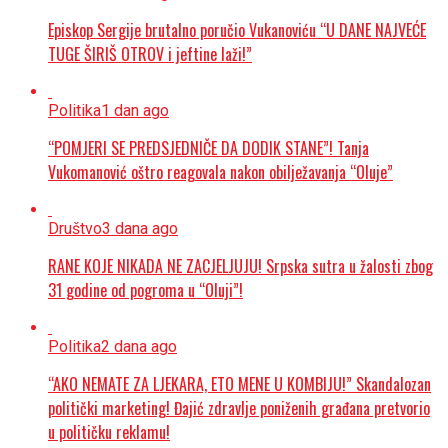
Episkop Sergije brutalno poručio Vukanoviću “U DANE NAJVEĆE
TUGE ŠIRIŠ OTROV i jeftine laži!”
Politika
1 dan ago
“POMJERI SE PREDSJEDNIČE DA DODIK STANE”! Tanja
Vukomanović oštro reagovala nakon obilježavanja “Oluje”
Društvo
3 dana ago
RANE KOJE NIKADA NE ZACJELJUJU! Srpska sutra u žalosti zbog
31 godine od pogroma u “Oluji”!
Politika
2 dana ago
“AKO NEMATE ZA LJEKARA, ETO MENE U KOMBIJU!” Skandalozan
politički marketing! Đajić zdravlje poniženih građana pretvorio
u političku reklamu!