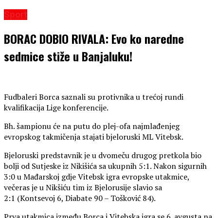
Sport
BORAC DOBIO RIVALA: Evo ko naredne
sedmice stiže u Banjaluku!
Fudbaleri Borca saznali su protivnika u trećoj rundi
kvalifikacija Lige konferencije.
Bh. šampionu će na putu do plej-ofa najmlađenjeg
evropskog takmičenja stajati bjeloruski ML Vitebsk.
Bjeloruski predstavnik je u dvomeču drugog pretkola bio
bolji od Sutjeske iz Nikišića sa ukupnih 5:1. Nakon sigurnih
3:0 u Mađarskoj gdje Vitebsk igra evropske utakmice,
večeras je u Nikšiću tim iz Bjelorusije slavio sa
2:1 (Kontsevoj 6, Diabate 90 – Tošković 84).
Prva utakmica između Borca i Vitebska igra se 6. avgusta na