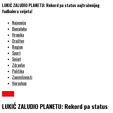
LUKIĆ ZALUDIO PLANETU: Rekord pa status najtraženijeg
fudbalera svijeta!
Najnovije
Banjaluka
Hronika
Društvo
Region
Sport
Svijet
Zdravlje
Politika
Zanimljivosti
Horoskop
Sport
LUKIĆ ZALUDIO PLANETU: Rekord pa status