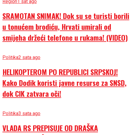
Region
1 sat ago
SRAMOTAN SNIMAK! Dok su se turisti borili
u tonućem brodiću, Hrvati umirali od
smijeha držeći telefone u rukama! (VIDEO)
Politika
2 sata ago
HELIKOPTEROM PO REPUBLICI SRPSKOJ!
Kako Dodik koristi javne resurse za SNSD,
dok CIK zatvara oči!
Politika
3 sata ago
VLADA RS PREPISUJE OD DRAŠKA