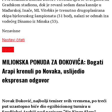
Gradskom stadionu, dok je revanš sedam dana kasnije u
Mađarskoj. Inače, ML Vitebks je trenutno drugoplasirana
ekipa bjeloruskog šampionata (31 bod), nalazi se odmah iza
vodećeg Dinamo iz Minska (33).
Nezavisne
Nastavi čitati
Sport
MILIONSKA PONUDA ZA ĐOKOVIĆA: Bogati
Arapi krenuli po Novaka, uslijedio
ekspresan odgovor
Novak Đoković, najbolji teniser svih vremena, po treći
put uzastopno biće dio egzibicionog turnira u
Saudijskoj Arabiji pod nazivom “Six Kings Slam”.