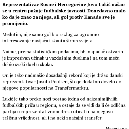
Reprezentativac Bosne i Hercegovine Jovo Lukić našao
se u centru pažnje fudbalske javnosti. Donedavno malo
ko da je znao za njega, ali gol protiv Kanade sve je
promijenio.
Međutim, nije samo gol bio razlog za ogromno
interesovanje navijača i skauta širom svijeta.
Naime, prema statističkim podacima, bh. napadač ostvario
je impresivan učinak u vazdušnim duelima i na tom meču
dobio svaki duel u skoku.
On je tako nadmašio dosadašnji rekord koji je držao danski
reprezentativac Jusufa Poulsen, što je dodatno dovelo do
njegove popularnosti na Transfermarktu.
Lukić je tako preko noći postao jedna od najzanimljivijih
fudbalskih priča u regionu, a ostaje da se vidi da li će odlična
partija u reprezentativnom dresu uticati i na njegovu
tržišnu vrijednost, ali i na neki značajni transfer.
Nezavisne