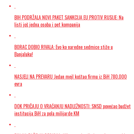
BIH PODRŽALA NOVI PAKET SANKCIJA EU PROTIV RUSIJE: Na
listi još jedna osoba i pet kompanija
BORAC DOBIO RIVALA: Evo ko naredne sedmice stiže u
Banjaluku!
NASJELI NA PREVARU Jedan mejl koštao firmu iz BiH 780.000
evra
DOK PRIČAJU O VRAĆANJU NADLEŽNOSTI: SNSD povećao budžet
institucija BiH za pola milijarde KM