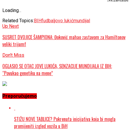
Loading
.
.
.
Related Topics:
BIH
fudbal
jovo lukić
mundijal
Up Next
SUSRET DVOJICE ŠAMPIONA: Đoković mahao zastavom za Hamiltonov
veliki trijumf
Don't Miss
OGLASIO SE OTAC JOVE LUKIĆA, SENZACIJE MUNDIJALA IZ BIH:
“Povukao genetiku na mene”
Preporučujemo
STIŽU NOVE TABLICE? Pokrenuta inicijativa koja bi mogla
promijeniti izgled vozila u BiH