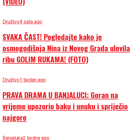
(VIDEO)
Društvo
4 sata ago
SVAKA ČAST! Pogledajte kako je
osmogodišnja Nina iz Novog Grada ulovila
ribu GOLIM RUKAMA! (FOTO)
Društvo
1 tjedan ago
PRAVA DRAMA U BANJALUCI: Goran na
vrijeme upozorio baku i unuku i spriječio
najgore
Banjaluka
2 tjedna ago