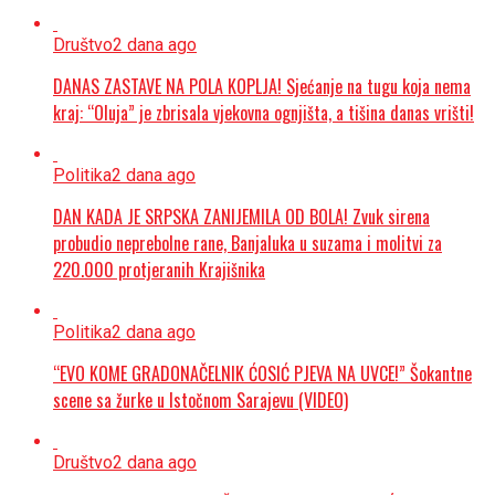
Društvo
2 dana ago
DANAS ZASTAVE NA POLA KOPLJA! Sjećanje na tugu koja nema
kraj: “Oluja” je zbrisala vjekovna ognjišta, a tišina danas vrišti!
Politika
2 dana ago
DAN KADA JE SRPSKA ZANIJEMILA OD BOLA! Zvuk sirena
probudio neprebolne rane, Banjaluka u suzama i molitvi za
220.000 protjeranih Krajišnika
Politika
2 dana ago
“EVO KOME GRADONAČELNIK ĆOSIĆ PJEVA NA UVCE!” Šokantne
scene sa žurke u Istočnom Sarajevu (VIDEO)
Društvo
2 dana ago