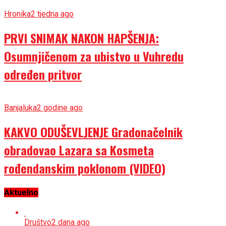
Hronika
2 tjedna ago
PRVI SNIMAK NAKON HAPŠENJA:
Osumnjičenom za ubistvo u Vuhredu
određen pritvor
Banjaluka
2 godine ago
KAKVO ODUŠEVLJENJE Gradonačelnik
obradovao Lazara sa Kosmeta
rođendanskim poklonom (VIDEO)
Aktuelno
Društvo
2 dana ago