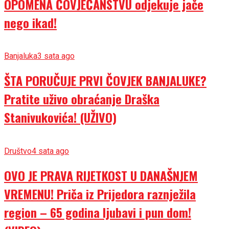
OPOMENA ČOVJEČANSTVU odjekuje jače
nego ikad!
Banjaluka
3 sata ago
ŠTA PORUČUJE PRVI ČOVJEK BANJALUKE?
Pratite uživo obraćanje Draška
Stanivukovića! (UŽIVO)
Društvo
4 sata ago
OVO JE PRAVA RIJETKOST U DANAŠNJEM
VREMENU! Priča iz Prijedora raznježila
region – 65 godina ljubavi i pun dom!