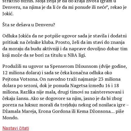
striktno biznis. Moja želja je da do kraja života igram u
Denveru, na njima je da li će da mi ponude ili neće”, rekao je
Jokić.
Šta se dešava u Denveru?
Odluka Jokića da ne potpiše ugovor sada je stavila i dodatni
pritisak na čelnike kluba. Prosto, želi da im stavi do znanja
da moraju da budu aktivniji i da naprave dovoljno dobar tim
koji može da se bori za titulu u NBA ligi.
Produžili su ugovor sa Spenserom Džounsom (dvije godine,
12 miliona dolara) i sada se čeka konačna odluka oko
Pejtona Votsona. On navodno traži najmanje 23 miliona
dolara po sezoni, dok je ponuda Nagetsa između 16 i 18
miliona. Razlika nije mala, drugi timovi su zainteresovani i
čekaju šansu. Ako se dogovore sa njim, jasno je da bi zbog
poreza na luksuz morali da trejduju nekog od nosilaca igre –
Džamala Mareja, Erona Gordona ili Kema Džonsona… piše
Mondo.
Nastavi čitati