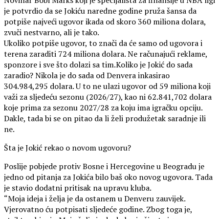
Novinar Bobi Marks koji je specijalista za finansije u NBA ligi
je potvrdio da se Jokiću naredne godine pruža šansa da
potpiše najveći ugovor ikada od skoro 360 miliona dolara,
zvuči nestvarno, ali je tako.
Ukoliko potpiše ugovor, to znači da će samo od ugovora i
terena zaraditi 724 miliona dolara. Ne računajući reklame,
sponzore i sve što dolazi sa tim.Koliko je Jokić do sada
zaradio? Nikola je do sada od Denvera inkasirao
304.984,295 dolara. U to ne ulazi ugovor od 59 miliona koji
važi za sljedeću sezonu (2026/27), kao ni 62.841,702 dolara
koje prima za sezonu 2027/28 za koju ima igračku opciju.
Dakle, tada bi se on pitao da li želi produžetak saradnje ili
ne.
Šta je Jokić rekao o novom ugovoru?
Poslije pobjede protiv Bosne i Hercegovine u Beogradu je
jedno od pitanja za Jokića bilo baš oko novog ugovora. Tada
je stavio dodatni pritisak na upravu kluba.
“Moja ideja i želja je da ostanem u Denveru zauvijek.
Vjerovatno ću potpisati sljedeće godine. Zbog toga je,