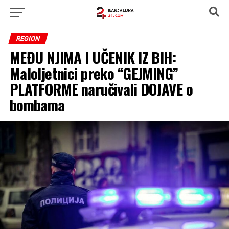
REGION
MEĐU NJIMA I UČENIK IZ BIH:
Maloljetnici preko “GEJMING”
PLATFORME naručivali DOJAVE o
bombama