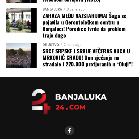
BANJALUKA
3 dana ago
ZARAZA MEĐU NAJSTARIJIMA! Šuga se
pojavila u Gerontološkom centru u
Banjaluci! Porodice tvrde da problem
traje dugo
DRUŠTVO
2 dana ago
SRCE SRPSKE I SRBIJE VEČERAS KUCA U
MRKONJIĆ GRADU! Dan sjećanja na
stradale i 220.000 protjeranih u “Oluji”!