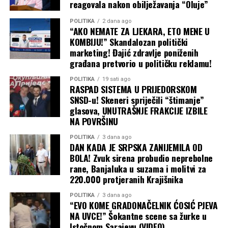
reagovala nakon obilježavanja “Oluje”
POLITIKA
2 dana ago
“AKO NEMATE ZA LJEKARA, ETO MENE U
KOMBIJU!” Skandalozan politički
marketing! Đajić zdravlje poniženih
građana pretvorio u političku reklamu!
POLITIKA
19 sati ago
RASPAD SISTEMA U PRIJEDORSKOM
SNSD-u! Skeneri spriječili “štimanje”
glasova, UNUTRAŠNJE FRAKCIJE IZBILE
NA POVRŠINU
POLITIKA
3 dana ago
DAN KADA JE SRPSKA ZANIJEMILA OD
BOLA! Zvuk sirena probudio neprebolne
rane, Banjaluka u suzama i molitvi za
220.000 protjeranih Krajišnika
POLITIKA
3 dana ago
“EVO KOME GRADONAČELNIK ĆOSIĆ PJEVA
NA UVCE!” Šokantne scene sa žurke u
Istočnom Sarajevu (VIDEO)