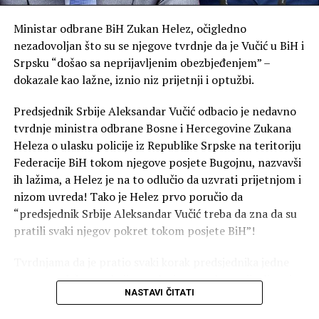
Ministar odbrane BiH Zukan Helez, očigledno
nezadovoljan što su se njegove tvrdnje da je Vučić u BiH i
Srpsku “došao sa neprijavljenim obezbjeđenjem” –
dokazale kao lažne, iznio niz prijetnji i optužbi.
Predsjednik Srbije Aleksandar Vučić odbacio je nedavno
tvrdnje ministra odbrane Bosne i Hercegovine Zukana
Heleza o ulasku policije iz Republike Srpske na teritoriju
Federacije BiH tokom njegove posjete Bugojnu, nazvavši
ih lažima, a Helez je na to odlučio da uzvrati prijetnjom i
nizom uvreda! Tako je Helez prvo poručio da
“predsjednik Srbije Aleksandar Vučić treba da zna da su
pratili svaki njegov pokret tokom posjete BiH”!
Tvrdnjama da je pratio svaki korak predsjednika jedne
suverene države, a koji se nalazio u uredno prijavljenoj
NASTAVI ČITATI
posjeti susjednoj zemlji, i koji se, usput budi rečeno, nije
nimalo krio već su ga tokom posjete kroz razna mjesta i