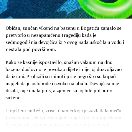
“- Neka predsjednik Srbije Aleksandar Vučić zna da smo
pratili svaki njegov pokret tokom posjete BiH. Da je
protiv njega postojao zahtjev za hapšenje, bio bi i
Običan, sunčan vikend na bazenu u Bogatiću zamalo se
uhapšen. Ne bi ga zaštitili ni stranački batinaši niti bilo
pretvorio u nezapamćenu tragediju kada je
kakvo obezbjeđenje”, napisao je Helez na Fejsbuku, čime
sedmogodišnja devojčica iz Novog Sada uskočila u vodu i
je indirektno i priznao da je znao sve vrijeme da su
nestala pod površinom.
tvrdnje da je Vučić učestvovao u “Sarajevo safariju” –
notorna laž, zbog čega je nemoguće da bude čak ni
Kako se kasnije ispostavilo, snažan vakuum na dnu
priveden.
bazena doslovno je povukao dijete i nije joj dozvoljavao
da izroni. Prolazili su minuti prije nego što su kupači
Na ovo je reagovala i predsjednica Narodne skupštine
uspjeli da je oslobode i izvuku na obalu. Djevojčica nije
Ana Brnabić:
disala, nije imala puls, a zjenice su joj bile potpuno
sužene.
“- Zamislite da imate ovakvu budalu kao ministra u vladi.
Budala – bez ikakvog pretjerivanja i bez lažne političke
U opštem metežu, vrisci i panici koja je zavladala među
korektnosti. Mjesecima pričao da je Aleksandar Vučić
prisutnima, sekunde su dijelile dijete od kobnog ishoda.
pucao na nedužne ljude, na djecu, u Sarajevu i
Srećom, na istom bazenu se sa svojom porodicom
organizovao tzv. ‘Sarajevo safari’. Sad kaže – da je imalo
zatekla dr Milica Matić, pedijatar iz KBC “Dr Dragiša