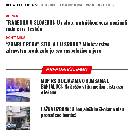
RELATED TOPICS:
DOJAVE O BAMBAMA
MALOLJETNICI
UP NEXT
TRAGEDIJA U SLOVENIJI: U naletu putničkog voza poginuli
radnici iz Teslića
DON'T MISS
“ZOMBI DROGA” STIGLA I U SRBIJU? Ministarstvo
zdravstva preduzelo je sve raspoložive mjere
PREPORUČUJEMO
MUP RS O DOJAVAMA O BOMBAMA U
BANJALUCI: Najčešće stižu mejlom, istrage
otežane
LAŽNA UZBUNA! U banjalučkim školama nisu
pronađene bombe!