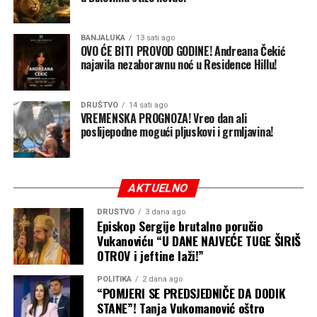
javnih rasprava za elaborat procjene uticaja SE
“Bogetići” na životnu sredinu, kao i eventualnim ranim
Djevojčica iz Novog Sada se nakon ukazane prve pomoći i
javnim konsultacijama.
BANJALUKA
13 sati ago
dolaska Hitne pomoći uspješno oporavlja u bolnici, bez
OVO ĆE BITI PROVOD GODINE! Andreana Čekić
najavila nezaboravnu noć u Residence Hillu!
ikakvih neuroloških posljedica, a brza reakcija dr Milice
“Mi nismo uspjeli pronaći izvještaj sa javne rasprave o
Matić ostaje kao podsjetnik na to koliko pravovremena
predmetnom elaboratu, niti smo dobijali informacije o
reanimacija u terenskim uslovima spasava ljudske živote.
javnim raspravama kroz proaktivan pristup, a o
DRUŠTVO
14 sati ago
VREMENSKA PROGNOZA! Vreo dan ali
građevinskoj dozvoli smo saznali iz medija koji se takođe
poslijepodne mogući pljuskovi i grmljavina!
do tog momenta nisu bavili ovim projektom što je još
jedna potvrda netransparentnosti procesa do izdavanja
dozvole”, rekao je Perović.
AKTUELNO
Nezavisne novine
DRUŠTVO
3 dana ago
Episkop Sergije brutalno poručio
Vukanoviću “U DANE NAJVEĆE TUGE ŠIRIŠ
OTROV i jeftine laži!”
POLITIKA
2 dana ago
“POMJERI SE PREDSJEDNIČE DA DODIK
STANE”! Tanja Vukomanović oštro