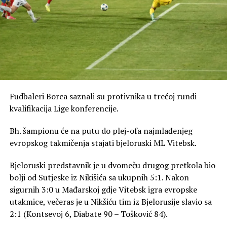
Denveru, na njima je da li će da mi ponude ili neće”, rekao
je Jokić.
Šta se dešava u Denveru?
Odluka Jokića da ne potpiše ugovor sada je stavila i
dodatni pritisak na čelnike kluba. Prosto, želi da im stavi
do znanja da moraju da budu aktivniji i da naprave
Fudbaleri Borca saznali su protivnika u trećoj rundi
dovoljno dobar tim koji može da se bori za titulu u NBA
kvalifikacija Lige konferencije.
ligi.
Bh. šampionu će na putu do plej-ofa najmlađenjeg
Produžili su ugovor sa Spenserom Džounsom (dvije
evropskog takmičenja stajati bjeloruski ML Vitebsk.
godine, 12 miliona dolara) i sada se čeka konačna odluka
oko Pejtona Votsona. On navodno traži najmanje 23
Bjeloruski predstavnik je u dvomeču drugog pretkola bio
miliona dolara po sezoni, dok je ponuda Nagetsa između
bolji od Sutjeske iz Nikišića sa ukupnih 5:1. Nakon
16 i 18 miliona. Razlika nije mala, drugi timovi su
sigurnih 3:0 u Mađarskoj gdje Vitebsk igra evropske
zainteresovani i čekaju šansu. Ako se dogovore sa njim,
utakmice, večeras je u Nikšiću tim iz Bjelorusije slavio sa
jasno je da bi zbog poreza na luksuz morali da trejduju
2:1 (Kontsevoj 6, Diabate 90 – Tošković 84).
nekog od nosilaca igre – Džamala Mareja, Erona Gordona