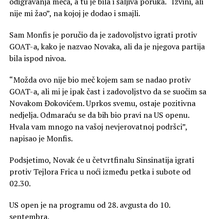
odigravanja meča, a tu je bila i šaljiva poruka. “Izvini, ali
nije mi žao”, na kojoj je dodao i smajli.
Sam Monfis je poručio da je zadovoljstvo igrati protiv
GOAT-a, kako je nazvao Novaka, ali da je njegova partija
bila ispod nivoa.
“Možda ovo nije bio meč kojem sam se nadao protiv
GOAT-a, ali mi je ipak čast i zadovoljstvo da se suočim sa
Novakom Đokovićem. Uprkos svemu, ostaje pozitivna
nedjelja. Odmaraću se da bih bio pravi na US openu.
Hvala vam mnogo na vašoj nevjerovatnoj podršci”,
napisao je Monfis.
Podsjetimo, Novak će u četvrtfinalu Sinsinatija igrati
protiv Tejlora Frica u noći između petka i subote od
02.30.
US open je na programu od 28. avgusta do 10.
septembra.