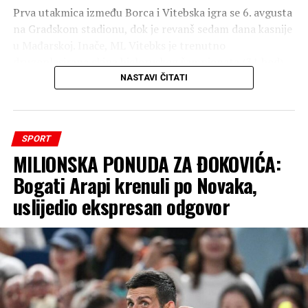
ili Kema Džonsona… piše Mondo.
Prva utakmica između Borca i Vitebska igra se 6. avgusta
na Gradskom stadionu, dok je revanš sedam dana kasnije
u Mađarskoj. Inače, ML Vitebks je trenutno
drugoplasirana ekipa bjeloruskog šampionata (31 bod),
nalazi se odmah iza vodećeg Dinamo iz Minska (33).
NASTAVI ČITATI
Nezavisne
SPORT
MILIONSKA PONUDA ZA ĐOKOVIĆA:
Bogati Arapi krenuli po Novaka,
uslijedio ekspresan odgovor