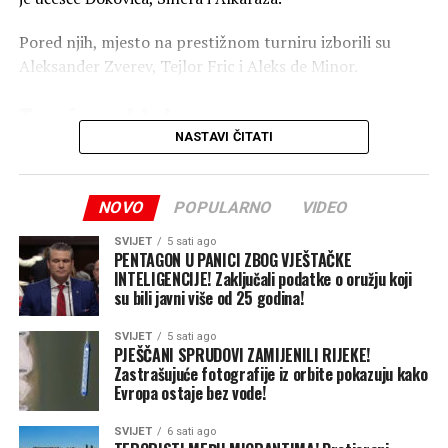
Pored njih, mjesto na prestižnom turniru izborili su
Aleksander Zverev, Tejlor Fric i Aleks de Minor.
Turnir u oktobru
NASTAVI ČITATI
“Six Kings Slam” biće održan 21, 22. i 24. oktobra ove
godine.
NOVO
POPULARNO
VIDEO
Novak je na društvenim mrežama potvrdio svoje učešće i
SVIJET
5 sati ago
najavio spektakl koji će prenositi
Netflix
.
PENTAGON U PANICI ZBOG VJEŠTAČKE
INTELIGENCIJE! Zaključali podatke o oružju koji
su bili javni više od 25 godina!
SVIJET
5 sati ago
PJEŠČANI SPRUDOVI ZAMIJENILI RIJEKE!
Zastrašujuće fotografije iz orbite pokazuju kako
Evropa ostaje bez vode!
SVIJET
6 sati ago