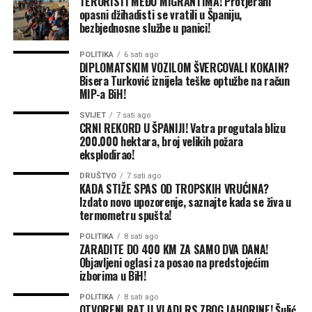
TERORISTI MEĐU MIGRANTIMA! Protjerani
opasni džihadisti se vratili u Španiju,
bezbjednosne službe u panici!
POLITIKA
6 sati ago
DIPLOMATSKIM VOZILOM ŠVERCOVALI KOKAIN?
Bisera Turković iznijela teške optužbe na račun
MIP-a BiH!
SVIJET
7 sati ago
CRNI REKORD U ŠPANIJI! Vatra progutala blizu
200.000 hektara, broj velikih požara
eksplodirao!
DRUŠTVO
7 sati ago
KADA STIŽE SPAS OD TROPSKIH VRUĆINA?
Izdato novo upozorenje, saznajte kada se živa u
termometru spušta!
POLITIKA
8 sati ago
ZARADITE DO 400 KM ZA SAMO DVA DANA!
Objavljeni oglasi za posao na predstojećim
izborima u BiH!
POLITIKA
8 sati ago
OTVORENI RAT U VLADI RS ZBOG JAHORINE! Šulić