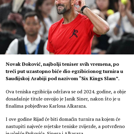
Novak Đoković, najbolji teniser svih vremena, po
treći put uzastopno biće dio egzibicionog turnira u
Saudijskoj Arabiji pod nazivom “Six Kings Slam”.
Ova teniska egzibicija održava se od 2024. godine, a obje
dosadašnje titule osvojio je Janik Siner, nakon što je u
finalima pobjeđivao Karlosa Alkaraza.
I ove godine Rijad će biti domaćin turnira na kojem će
nastupiti najveće svjetske teniske zvijezde, a potvrđeno
je učešće Đokovića, Sinera i Alkaraza.