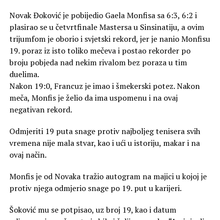
Novak Đoković je pobijedio Gaela Monfisa sa 6:3, 6:2 i
plasirao se u četvrtfinale Mastersa u Sinsinatiju, a ovim
trijumfom je oborio i svjetski rekord, jer je nanio Monfisu
19. poraz iz isto toliko mečeva i postao rekorder po
broju pobjeda nad nekim rivalom bez poraza u tim
duelima.
Nakon 19:0, Francuz je imao i šmekerski potez. Nakon
meča, Monfis je želio da ima uspomenu i na ovaj
negativan rekord.
Odmjeriti 19 puta snage protiv najboljeg tenisera svih
vremena nije mala stvar, kao i ući u istoriju, makar i na
ovaj način.
Monfis je od Novaka tražio autogram na majici u kojoj je
protiv njega odmjerio snage po 19. put u karijeri.
Šoković mu se potpisao, uz broj 19, kao i datum