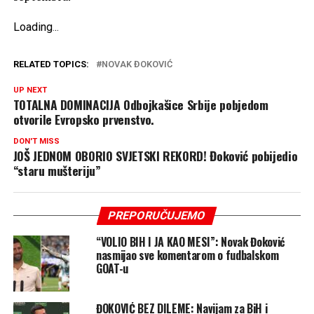
Loading
.
.
.
RELATED TOPICS:
NOVAK ĐOKOVIĆ
UP NEXT
TOTALNA DOMINACIJA Odbojkašice Srbije pobjedom
otvorile Evropsko prvenstvo.
DON'T MISS
JOŠ JEDNOM OBORIO SVJETSKI REKORD! Đoković pobijedio
“staru mušteriju”
PREPORUČUJEMO
“VOLIO BIH I JA KAO MESI”: Novak Đoković
nasmijao sve komentarom o fudbalskom
GOAT-u
ĐOKOVIĆ BEZ DILEME: Navijam za BiH i