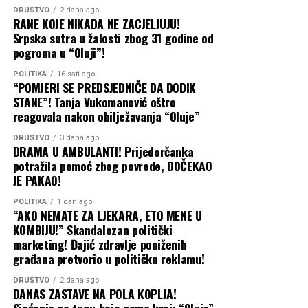
ovog turnira, na pozivu da i ove godine bude dio
DRUŠTVO
2 dana ago
egzibicije.
RANE KOJE NIKADA NE ZACJELJUJU!
Srpska sutra u žalosti zbog 31 godine od
pogroma u “Oluji”!
Proteklih godina teniseri su samo za učešće dobijali
1,5
miliona dolara
, dok je nagrada za pobjednika iznosila
POLITIKA
16 sati ago
čak
šest miliona dolara.
.
“POMJERI SE PREDSJEDNIČE DA DODIK
STANE”! Tanja Vukomanović oštro
Siner ga oba puta zaustavio u
reagovala nakon obilježavanja “Oluje”
polufinalu
DRUŠTVO
3 dana ago
DRAMA U AMBULANTI! Prijedorčanka
potražila pomoć zbog povrede, DOČEKAO
Đoković je prethodne dvije godine gubio u polufinalima
JE PAKAO!
ove egzibicije, a oba puta bolji je bio Janik Siner.,
POLITIKA
1 dan ago
prenosi
Nova.rs
“AKO NEMATE ZA LJEKARA, ETO MENE U
KOMBIJU!” Skandalozan politički
Ipak, 2024. godine savladao je Rafaela Nadala u meču za
marketing! Đajić zdravlje poniženih
treće mjesto, dok je prošle godine predao duel za bronzu
građana pretvorio u političku reklamu!
Tejloru Fricu.
DRUŠTVO
2 dana ago
DANAS ZASTAVE NA POLA KOPLJA!
Zanimljivo je da se Karlos Alkaraz još nije u potpunosti
Sjećanje na tugu koja nema kraj: “Oluja”