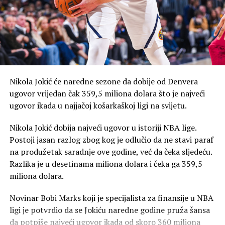
Nikola Jokić će naredne sezone da dobije od Denvera
ugovor vrijedan čak 359,5 miliona dolara što je najveći
ugovor ikada u najjačoj košarkaškoj ligi na svijetu.
Nikola Jokić dobija najveći ugovor u istoriji NBA lige.
Postoji jasan razlog zbog kog je odlučio da ne stavi paraf
na produžetak saradnje ove godine, već da čeka sljedeću.
Razlika je u desetinama miliona dolara i čeka ga 359,5
miliona dolara.
Novinar Bobi Marks koji je specijalista za finansije u NBA
ligi je potvrdio da se Jokiću naredne godine pruža šansa
da potpiše najveći ugovor ikada od skoro 360 miliona