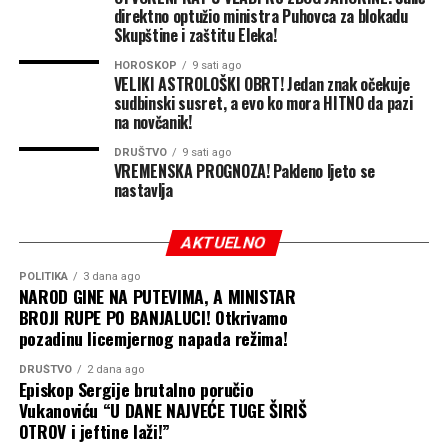
direktno optužio ministra Puhovca za blokadu
Skupštine i zaštitu Eleka!
HOROSKOP
9 sati ago
VELIKI ASTROLOŠKI OBRT! Jedan znak očekuje
sudbinski susret, a evo ko mora HITNO da pazi
na novčanik!
DRUŠTVO
9 sati ago
VREMENSKA PROGNOZA! Pakleno ljeto se
nastavlja
AKTUELNO
POLITIKA
3 dana ago
NAROD GINE NA PUTEVIMA, A MINISTAR
BROJI RUPE PO BANJALUCI! Otkrivamo
pozadinu licemjernog napada režima!
DRUŠTVO
2 dana ago
Episkop Sergije brutalno poručio
Vukanoviću “U DANE NAJVEĆE TUGE ŠIRIŠ
OTROV i jeftine laži!”
Ujedno se zahvalio Turkiju Alalšiku, glavnom čovjeku