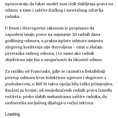
upozoravaju da takav model nosi rizik slabljenja prava na
odmor, a time i zaštite fizičkog i mentalnog zdravlja
radnika.
U Bosni i Hercegovini zakonom je propisano da
zaposleni imaju pravo na najmanje 20 radnih dana
godišnjeg odmora, a praksa isplate odmora umjesto
njegovog korištenja nije dozvoljena – osim u slučaju
prestanka radnog odnosa, i to samo ako radnik
objektivno nije bio u mogućnosti da iskoristi odmor.
Za razliku od Francuske, gdje se razmatra fleksibilniji
pristup odmoru kroz kolektivne ugovore i dogovore s
poslodavcem, u BiH bi takva opcija bila teško primjenjiva.
Razlozi su brojni: od neujednačenih radnih prava između
entiteta, preko slabih mehanizama zaštite radnika, do
nedostatka socijalnog dijaloga u većini sektora.
Loading
.
.
.