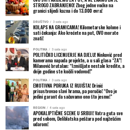
STROGO ZABRANJENO! Zbog jedne voćke na
granici slijedi kazna i do 13.000 evra!
DRUŠTVO
3 sata ago
KOLAPS NA GRANICAMA! Kilometarske kolone i
sati čekanja: Ako krećete na put, OVO morate
znati!
POLITIKA
3 sata ago
POLITIČKO LICEMJERJE NA DJELU! Ninković pred
kamerama napada projekte, a u sali glasa “ZA”!
Milanović brutalan: “Izmišljate nestale kredite, a
dvije godine ste kočili vodovod!”
POLITIKA
3 sata ago
EMOTIVNA PORUKA IZ RUJIŠTA! Drinić
prisustvovao slavi hrama, pa poručio! “Ovo je
jedini garant da sačuvamo ono što jesmo!”
REGION
4 sata ago
APOKALIPTIČNE SCENE U SRBIJI! Vatra guta sve
pred sobom, Deliblatska peščara pod najžešćim
udarom!