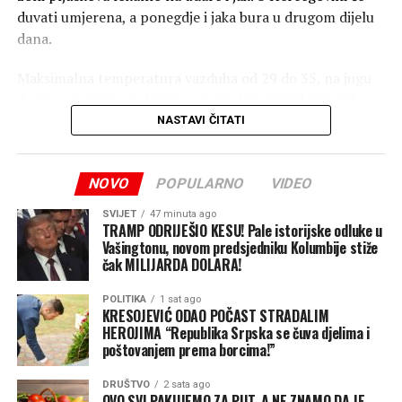
duvati umjerena, a ponegdje i jaka bura u drugom dijelu
dana.
Maksimalna temperatura vazduha od 29 do 35, na jugu
do 38, a u višim predjelima od 25 stepeni Celzijusovih.
NASTAVI ČITATI
Prema podacima Federalnog hidrometeorološkog
zavoda, jutros je u većini dijelova Srpske i FBiH sunčano
vrijeme, a na krajnjem sjeveroistoku zabilježeni su
NOVO
POPULARNO
VIDEO
pljuskovi.
SVIJET
47 minuta ago
TRAMP ODRIJEŠIO KESU! Pale istorijske odluke u
(Srna)
Vašingtonu, novom predsjedniku Kolumbije stiže
čak MILIJARDA DOLARA!
POLITIKA
1 sat ago
KRESOJEVIĆ ODAO POČAST STRADALIM
HEROJIMA “Republika Srpska se čuva djelima i
poštovanjem prema borcima!”
DRUŠTVO
2 sata ago
OVO SVI PAKUJEMO ZA PUT, A NE ZNAMO DA JE