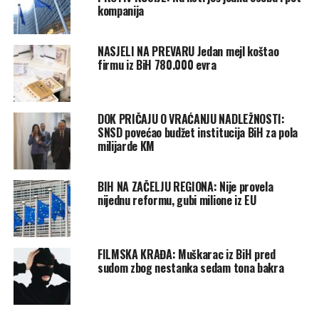
kompanija
NASJELI NA PREVARU Jedan mejl koštao
firmu iz BiH 780.000 evra
DOK PRIČAJU O VRAĆANJU NADLEŽNOSTI:
SNSD povećao budžet institucija BiH za pola
milijarde KM
BIH NA ZAČELJU REGIONA: Nije provela
nijednu reformu, gubi milione iz EU
FILMSKA KRAĐA: Muškarac iz BiH pred
sudom zbog nestanka sedam tona bakra