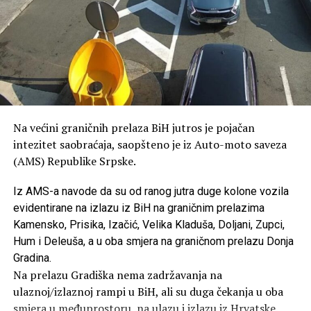
Na većini graničnih prelaza BiH jutros je pojačan
intezitet saobraćaja, saopšteno je iz Auto-moto saveza
(AMS) Republike Srpske.
Iz AMS-a navode da su od ranog jutra duge kolone vozila
evidentirane na izlazu iz BiH na graničnim prelazima
Kamensko, Prisika, Izačić, Velika Kladuša, Doljani, Zupci,
Hum i Deleuša, a u oba smjera na graničnom prelazu Donja
Gradina.
Na prelazu Gradiška nema zadržavanja na
ulaznoj/izlaznoj rampi u BiH, ali su duga čekanja u oba
smjera u međuprostoru, na ulazu i izlazu iz Hrvatske.