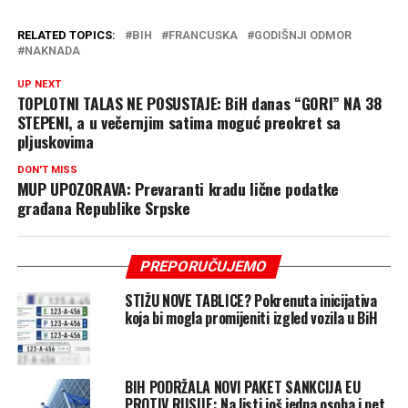
RELATED TOPICS:
BIH
FRANCUSKA
GODIŠNJI ODMOR
NAKNADA
UP NEXT
TOPLOTNI TALAS NE POSUSTAJE: BiH danas “GORI” NA 38
STEPENI, a u večernjim satima moguć preokret sa
pljuskovima
DON'T MISS
MUP UPOZORAVA: Prevaranti kradu lične podatke
građana Republike Srpske
PREPORUČUJEMO
STIŽU NOVE TABLICE? Pokrenuta inicijativa
koja bi mogla promijeniti izgled vozila u BiH
BIH PODRŽALA NOVI PAKET SANKCIJA EU
PROTIV RUSIJE: Na listi još jedna osoba i pet