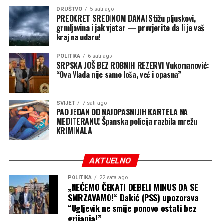
DRUŠTVO
5 sati ago
PREOKRET SREDINOM DANA! Stižu pljuskovi,
grmljavina i jak vjetar — provjerite da li je vaš
kraj na udaru!
POLITIKA
6 sati ago
SRPSKA JOŠ BEZ ROBNIH REZERVI Vukomanović:
“Ova Vlada nije samo loša, već i opasna”
SVIJET
7 sati ago
PAO JEDAN OD NAJOPASNIJIH KARTELA NA
MEDITERANU! Španska policija razbila mrežu
KRIMINALA
AKTUELNO
POLITIKA
22 sata ago
„NEĆEMO ČEKATI DEBELI MINUS DA SE
SMRZAVAMO!“ Dakić (PSS) upozorava
“Ugljevik ne smije ponovo ostati bez
grijanja!”