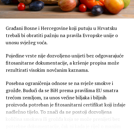
Građani Bosne i Hercegovine koji putuju u Hrvatsku
trebali bi obratiti pažnju na pravila Evropske unije o
unosu svježeg voća.
Pojedine vrste nije dozvoljeno unijeti bez odgovarajuće
fitosanitarne dokumentacije, a kršenje propisa može
rezultirati visokim novčanim kaznama.
Posebna ograničenja odnose se na svježe smokve i
grožđe. Budući da se BiH prema pravilima EU smatra
trećom zemljom, za unos većine biljaka i biljnih
proizvoda potreban je fitosanitarni certifikat koji izdaje
nadležno tijelo. To znači da ne postoji dozvoljena
količina smokava ili grožđa koja se može prenijeti bez
potrebne dokumentacije, čak ni kada je riječ o manjim
količinama za ličnu upotrebu. I uz posjedovanje