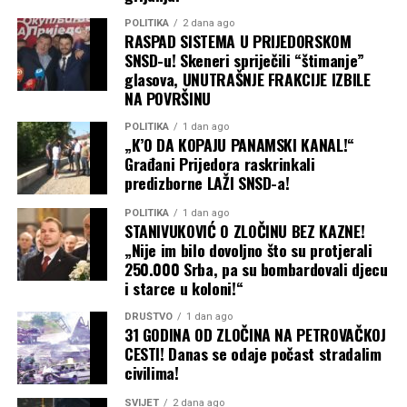
POLITIKA
2 dana ago
RASPAD SISTEMA U PRIJEDORSKOM
SNSD-u! Skeneri spriječili “štimanje”
glasova, UNUTRAŠNJE FRAKCIJE IZBILE
NA POVRŠINU
POLITIKA
1 dan ago
„K’O DA KOPAJU PANAMSKI KANAL!“
Građani Prijedora raskrinkali
predizborne LAŽI SNSD-a!
POLITIKA
1 dan ago
STANIVUKOVIĆ O ZLOČINU BEZ KAZNE!
„Nije im bilo dovoljno što su protjerali
250.000 Srba, pa su bombardovali djecu
i starce u koloni!“
DRUŠTVO
1 dan ago
31 GODINA OD ZLOČINA NA PETROVAČKOJ
CESTI! Danas se odaje počast stradalim
civilima!
SVIJET
2 dana ago