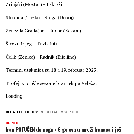
Zrinjski (Mostar) – Laktaši
Sloboda (Tuzla) – Sloga (Doboj)
Zvijezda Gradačac – Rudar (Kakanj)
Široki Brijeg – Tuzla Siti
Čelik (Zenica) – Radnik (Bijeljina)
Termini utakmica su 18. i 19. februar 2023.
Trofej iz prošle sezone brani ekipa Veleža.
Loading
.
.
.
RELATED TOPICS:
FUDBAL
KUP BIH
UP NEXT
Iran POTUČEN do nogu : 6 golova u mreži Iranaca i još