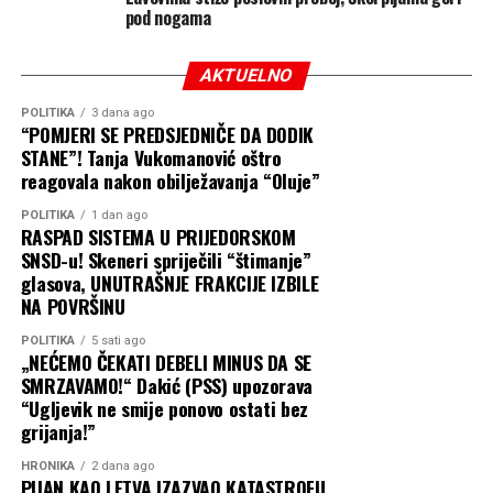
pod nogama
AKTUELNO
POLITIKA
3 dana ago
“POMJERI SE PREDSJEDNIČE DA DODIK
STANE”! Tanja Vukomanović oštro
reagovala nakon obilježavanja “Oluje”
POLITIKA
1 dan ago
RASPAD SISTEMA U PRIJEDORSKOM
SNSD-u! Skeneri spriječili “štimanje”
glasova, UNUTRAŠNJE FRAKCIJE IZBILE
NA POVRŠINU
POLITIKA
5 sati ago
„NEĆEMO ČEKATI DEBELI MINUS DA SE
SMRZAVAMO!“ Dakić (PSS) upozorava
“Ugljevik ne smije ponovo ostati bez
grijanja!”
HRONIKA
2 dana ago
PIJAN KAO LETVA IZAZVAO KATASTROFU