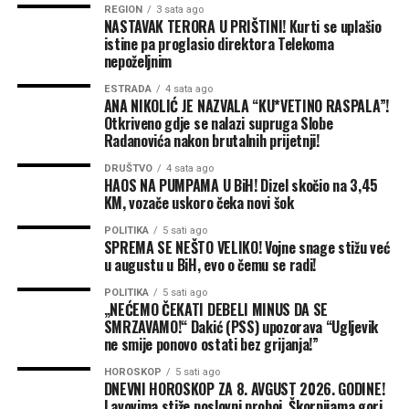
REGION
3 sata ago
NASTAVAK TERORA U PRIŠTINI! Kurti se uplašio
Odluka Jokića da ne potpiše ugovor sada je stavila i
istine pa proglasio direktora Telekoma
nepoželjnim
dodatni pritisak na čelnike kluba. Prosto, želi da im stavi
do znanja da moraju da budu aktivniji i da naprave
ESTRADA
4 sata ago
dovoljno dobar tim koji može da se bori za titulu u NBA
ANA NIKOLIĆ JE NAZVALA “KU*VETINO RASPALA”!
Otkriveno gdje se nalazi supruga Slobe
ligi.
Radanovića nakon brutalnih prijetnji!
Produžili su ugovor sa Spenserom Džounsom (dvije
DRUŠTVO
4 sata ago
HAOS NA PUMPAMA U BiH! Dizel skočio na 3,45
godine, 12 miliona dolara) i sada se čeka konačna odluka
KM, vozače uskoro čeka novi šok
oko Pejtona Votsona. On navodno traži najmanje 23
miliona dolara po sezoni, dok je ponuda Nagetsa između
POLITIKA
5 sati ago
SPREMA SE NEŠTO VELIKO! Vojne snage stižu već
16 i 18 miliona. Razlika nije mala, drugi timovi su
u augustu u BiH, evo o čemu se radi!
zainteresovani i čekaju šansu. Ako se dogovore sa njim,
POLITIKA
5 sati ago
jasno je da bi zbog poreza na luksuz morali da trejduju
„NEĆEMO ČEKATI DEBELI MINUS DA SE
nekog od nosilaca igre – Džamala Mareja, Erona Gordona
SMRZAVAMO!“ Dakić (PSS) upozorava “Ugljevik
ili Kema Džonsona… piše Mondo.
ne smije ponovo ostati bez grijanja!”
HOROSKOP
5 sati ago
DNEVNI HOROSKOP ZA 8. AVGUST 2026. GODINE!
Lavovima stiže poslovni proboj, Škorpijama gori