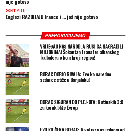
nije gotovo
DON'T MISS
Englezi RAZBIJAJU Irance i … još nije gotovo
PREPORUČUJEMO
VRIJEĐAO NAŠ NAROD, A RUSI GA NAGRADILI
MILIONIMA! Šokantan transfer albanskog
fudbalera o kom bruji region!
BORAC DOBIO RIVALA: Evo ko naredne
sedmice stiže u Banjaluku!
BORAC SIGURAN DO PLEJ-OFA: Rutinskih 3:0
za korak bliže Evropi
EVO KO ČEKA BORAC: Rival igra na jednom od