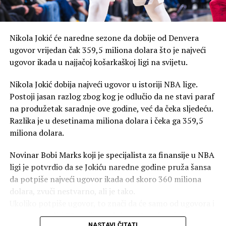
posle meča sa Hrvatskom, uticaj utakmice je uzeo maha.
Nastaviću da radim zajedno sa cijelom grupom da bismo
stigli do naših snova. Oproštaj je muški i ja osjećam
Nikola Jokić će naredne sezone da dobije od Denvera
moralnu i profesionalnu obavezu da uradim to, za sve
ugovor vrijedan čak 359,5 miliona dolara što je najveći
koji su povrijeđeni. S poštovanjem, Mirlind Daku”, navodi
ugovor ikada u najjačoj košarkaškoj ligi na svijetu.
se u sramnom tekstu “izvinjenja”.
Nikola Jokić dobija najveći ugovor u istoriji NBA lige.
Prešao u Spartak za bogatstvo
Postoji jasan razlog zbog kog je odlučio da ne stavi paraf
na produžetak saradnje ove godine, već da čeka sljedeću.
Mirlind Daku je postao igrač Spartak Moskve poslije tri
Razlika je u desetinama miliona dolara i čeka ga 359,5
godine provedene u Rubinu iz Kazanja. U dresu tog tima
miliona dolara.
dao je 38 golova na 93 nastupa u tamošnjoj Premijer ligi,
a Moskovljani su ga kupili za čak 11 miliona evra.
Novinar Bobi Marks koji je specijalista za finansije u NBA
ligi je potvrdio da se Jokiću naredne godine pruža šansa
da potpiše najveći ugovor ikada od skoro 360 miliona
dolara, zvuči nestvarno, ali je tako.
Ukoliko potpiše ugovor, to znači da će samo od ugovora i
terena zaraditi 724 miliona dolara. Ne računajući
NASTAVI ČITATI