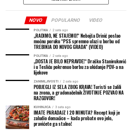
reklame, sponzore i sve što dolazi sa tim.Koliko je Jokić
do sada zaradio? Nikola je do sada od Denvera inkasirao
304.984,295 dolara. U to ne ulazi ugovor od 59 miliona
NOVO
POPULARNO
VIDEO
koji važi za sljedeću sezonu (2026/27), kao ni 62.841,702
dolara koje prima za sezonu 2027/28 za koju ima igračku
POLITIKA
2 sata ago
„RADIMO, NE STAJEMO!“ Nebojša Drinić poslao
opciju. Dakle, tada bi se on pitao da li želi produžetak
moćnu poruku “PSS spremno ulazi u borbu od
saradnje ili ne.
TREBINJA DO NOVOG GRADA” (VIDEO)
Šta je Jokić rekao o novom ugovoru?
POLITIKA
2 sata ago
„DOSTA JE BILO NEPRAVDE!“ Draško Stanivuković
i u Tesliću pokrenuo borbu za ukidanje PDV-a na
Poslije pobjede protiv Bosne i Hercegovine u Beogradu je
lijekove
jedno od pitanja za Jokića bilo baš oko novog ugovora.
ZANIMLJIVOSTI
2 sata ago
Tada je stavio dodatni pritisak na upravu kluba.
POBJEGLI IZ SELA ZBOG KRAVA! Turisti se žalili
“Moja ideja i želja je da ostanem u Denveru zauvijek.
na zvona, a gradonačelnik ŽIVOTINJE POZVAO NA
Vjerovatno ću potpisati sljedeće godine. Zbog toga je,
RAZGOVOR!
striktno biznis. Moja želja je da do kraja života igram u
KUHINJICA
3 sata ago
Denveru, na njima je da li će da mi ponude ili neće”, rekao
IMATE PARADAJZ I 20 MINUTA? Recept koji je
zaludio domaćice – kada probate ovo jelo,
je Jokić.
pravićete ga stalno!
Šta se dešava u Denveru?