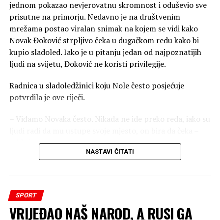
jednom pokazao nevjerovatnu skromnost i oduševio sve
prisutne na primorju. Nedavno je na društvenim
mrežama postao viralan snimak na kojem se vidi kako
Novak Đoković strpljivo čeka u dugačkom redu kako bi
kupio sladoled. Iako je u pitanju jedan od najpoznatijih
ljudi na svijetu, Đoković ne koristi privilegije.
Radnica u sladoledžinici koju Nole često posjećuje
potvrdila je ove riječi.
– Viđamo Novaka često. Nikada ne ide preko reda, iako su
ljudi radi da mu ustupe svoje mjesto, on bira da čeka –
rekla je ona.
NASTAVI ČITATI
Ovaj potez slavnog sportiste privukao je veliku pažnju
javnosti i još jednom dokazao zbog čega ga ljudi širom
svijeta vole i cijene. Koji je Noletov omiljeni sladoled?
SPORT
Poznato je da se Novak Đoković godinama pridržava
VRIJEĐAO NAŠ NAROD, A RUSI GA
strogog režima ishrane, ali tokom toplih ljetnih dana