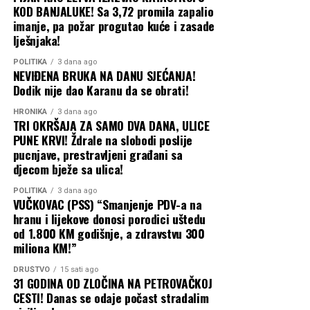
KOD BANJALUKE! Sa 3,72 promila zapalio
imanje, pa požar progutao kuće i zasade
lješnjaka!
POLITIKA
3 dana ago
NEVIĐENA BRUKA NA DANU SJEĆANJA!
Dodik nije dao Karanu da se obrati!
HRONIKA
3 dana ago
TRI OKRŠAJA ZA SAMO DVA DANA, ULICE
PUNE KRVI! Ždrale na slobodi poslije
pucnjave, prestravljeni građani sa
djecom bježe sa ulica!
POLITIKA
3 dana ago
VUČKOVAC (PSS) “Smanjenje PDV-a na
hranu i lijekove donosi porodici uštedu
od 1.800 KM godišnje, a zdravstvu 300
miliona KM!”
DRUŠTVO
15 sati ago
31 GODINA OD ZLOČINA NA PETROVAČKOJ
CESTI! Danas se odaje počast stradalim