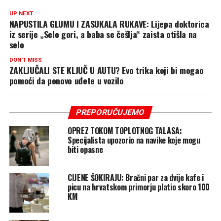
UP NEXT
NAPUSTILA GLUMU I ZASUKALA RUKAVE: Lijepa doktorica
iz serije „Selo gori, a baba se češlja“ zaista otišla na
selo
DON'T MISS
ZAKLJUČALI STE KLJUČ U AUTU? Evo trika koji bi mogao
pomoći da ponovo uđete u vozilo
PREPORUČUJEMO
OPREZ TOKOM TOPLOTNOG TALASA:
Specijalista upozorio na navike koje mogu
biti opasne
CIJENE ŠOKIRAJU: Bračni par za dvije kafe i
picu na hrvatskom primorju platio skoro 100
KM