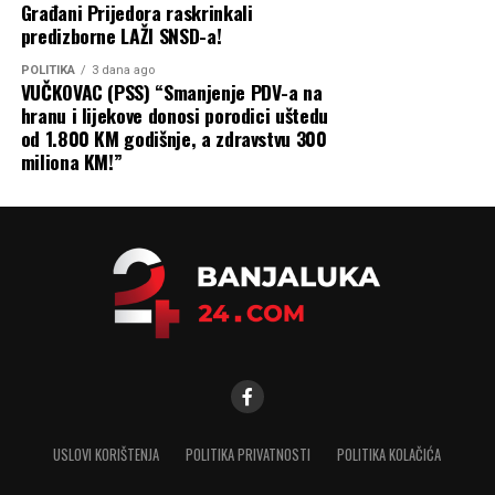
Građani Prijedora raskrinkali
zamagljivanja i larvicidnih tretmana. Ove metode
predizborne LAŽI SNSD-a!
provode stručne službe i ciljaju komarce u ranoj fazi
razvoja, uz minimalan uticaj na okolinu, prenosi Dnevno.
POLITIKA
3 dana ago
VUČKOVAC (PSS) “Smanjenje PDV-a na
hranu i lijekove donosi porodici uštedu
od 1.800 KM godišnje, a zdravstvu 300
miliona KM!”
USLOVI KORIŠTENJA
POLITIKA PRIVATNOSTI
POLITIKA KOLAČIĆA