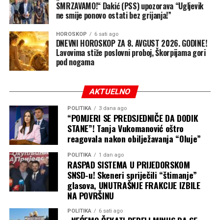
SMRZAVAMO!“ Dakić (PSS) upozorava “Ugljevik
ovi preparati moraju nanositi češće nego industrijski
ne smije ponovo ostati bez grijanja!”
proizvodi.
HOROSKOP
6 sati ago
Fizičke barijere – najpouzdanija
DNEVNI HOROSKOP ZA 8. AVGUST 2026. GODINE!
Lavovima stiže poslovni proboj, Škorpijama gori
zaštita
pod nogama
Jedno od najefikasnijih rješenja su komarnici na
AKTUELNO
prozorima i vratima. Oni fizički sprječavaju ulazak
komaraca u prostor i pružaju dugotrajnu zaštitu.
POLITIKA
3 dana ago
“POMJERI SE PREDSJEDNIČE DA DODIK
STANE”! Tanja Vukomanović oštro
Takođe, preporučuje se nošenje lagane odjeće dugih
reagovala nakon obilježavanja “Oluje”
rukava, svijetla odjeća koja manje privlači komarce, kao i
gušće tkanine koje otežavaju ubod.
POLITIKA
1 dan ago
RASPAD SISTEMA U PRIJEDORSKOM
Ventilator kao neočekivani saveznik
SNSD-u! Skeneri spriječili “štimanje”
glasova, UNUTRAŠNJE FRAKCIJE IZBILE
NA POVRŠINU
Iako zvuči jednostavno, ventilator može biti veoma
koristan. Komarci su slabi letači, pa im i lagano strujanje
POLITIKA
6 sati ago