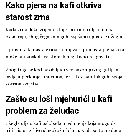
Kako pjena na kafi otkriva
starost zrna
Kada zrna duže vrijeme stoje, prirodna ulja u njima
oksidiraju, zbog čega kafa gubi svježinu i postaje užegla.
Upravo tada nastaje ona sumnjiva sapunjasta pjena koja
može biti znak da će stomak negativno reagovati.
Zbog toga se kod nekih ljudi već nakon prvog gutljaja
javljaju peckanje i mučnina, jer takav napitak gubi svoja
korisna svojstva.
Zašto su loši mjehurići u kafi
problem za želudac
Užegla ulja u kafi oslobađaju jedinjenja koja mogu da
iritiraju osjetljivu sluzokožu želuca. Kada se tome doda