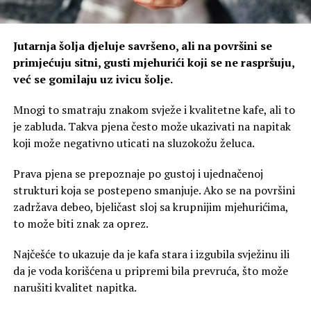
Jutarnja šolja djeluje savršeno, ali na površini se
primjećuju sitni, gusti mjehurići koji se ne raspršuju,
već se gomilaju uz ivicu šolje.
Mnogi to smatraju znakom svježe i kvalitetne kafe, ali to
je zabluda. Takva pjena često može ukazivati na napitak
koji može negativno uticati na sluzokožu želuca.
Prava pjena se prepoznaje po gustoj i ujednačenoj
strukturi koja se postepeno smanjuje. Ako se na površini
zadržava debeo, bjeličast sloj sa krupnijim mjehurićima,
to može biti znak za oprez.
Najčešće to ukazuje da je kafa stara i izgubila svježinu ili
da je voda korišćena u pripremi bila prevruća, što može
narušiti kvalitet napitka.