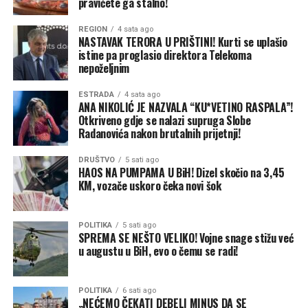
pravićete ga stalno!
ruzmarin, menta, muškatle, kadifice, citronela i
matičnjak. Ove biljke su posebno korisne na balkonima i
REGION
4 sata ago
NASTAVAK TERORA U PRIŠTINI! Kurti se uplašio
terasama, gdje mogu stvoriti prirodnu „barijeru“.
istine pa proglasio direktora Telekoma
nepoželjnim
Eterična ulja – jednostavno i
ESTRADA
4 sata ago
efikasno rješenje
ANA NIKOLIĆ JE NAZVALA “KU*VETINO RASPALA”!
Otkriveno gdje se nalazi supruga Slobe
Radanovića nakon brutalnih prijetnji!
Eterična ulja često se koriste kao prirodni repelenti.
Mogu se nanositi na kožu (razrijeđena) ili koristiti u
DRUŠTVO
5 sati ago
HAOS NA PUMPAMA U BiH! Dizel skočio na 3,45
aroma lampama.
KM, vozače uskoro čeka novi šok
Najefikasnija su ulja limuna, eukaliptusa, čajevca,
lavande, citronele, paprene metvice, ruzmarina i
POLITIKA
5 sati ago
klinčića.
SPREMA SE NEŠTO VELIKO! Vojne snage stižu već
u augustu u BiH, evo o čemu se radi!
Jednostavan domaći sprej možete napraviti tako što
pomiješate 10 kapi ulja limunske trave, dvije šolje vode i
POLITIKA
6 sati ago
jednu kašičicu hamamelisa. Važno je napomenuti da se
„NEĆEMO ČEKATI DEBELI MINUS DA SE