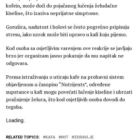
kofein, može doći do pojačanog lučenja želudačne
kiseline, što izaziva neprijatne simptome.
Gorušica, nadutost i bolovi se često pogrešno pripisuju
stresu, iako uzrok može biti upravo u kafi koju pijemo.
Kod osoba sa osjetljivim varenjem ove reakcije se javljaju
brzo jer organizam jasno pokazuje da mu napitak ne
odgovara.
Prema istraživanju o uticaju kafe na probavni sistem
objavljenom u časopisu “Nutrijents”, određene
supstance u kafi mogu povećati lučenje kiseline i ubrzati
pražnjenje želuca, što kod osjetljivih osoba dovodi do
tegoba.
Loading
.
.
.
RELATED TOPICS:
KAFA
MIT
ZDRAVLJE