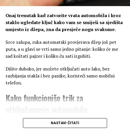
„Moje poljoprivredno gazdinstvo polako počinje da liči
Onaj trenutak kad zatvorite vrata automobila i kroz
na prosječnu srpsku kuću na selu u kojoj ima svega
staklo ugledate ključ kako vam se smiješi sa sjedišta
dovoljno za sreću i zadovoljstvo, sa danonoćnom
umjesto iz džepa, zna da presječe nogu svakome.
obavezom. To je ona kuća koja se ne boji dolazećih dana,
jer nema vremena za strah – stoku treba nahraniti i
Srce zalupa, ruka automatski provjerava džep još pet
napojiti, njive zaliti i oplijeviti, voće orezati, obrati ili
puta, a u glavi se vrti samo jedno pitanje: koliko će me
pokupiti“, ispričala je ranije za „Blic“.
sad koštati pajzer i koliko ću sati izgubiti.
Kako je tada objasnila, upravo je neprestani rad jedna od
Dišite duboko, jer možete otključati auto lako, bez
stvari koje život na selu čine posebnim. Svaki dan donosi
razbijanja stakla i bez panike, koristeći samo mobilni
nove obaveze, ali i osjećaj sigurnosti koji pružaju vlastita
telefon.
zemlja, domaća hrana i život u prirodi.
Kako funkcioniše trik za
Porodica joj je na prvom mjestu
otključavanje automobila
Pored rada na imanju, Marija je posvećena i porodici.
Glumica je dugo čuvala privatnost i nije željela da javno
Trik radi pod dva uslova: imate daljinski ključ (onaj sa
NASTAVI ČITATI
govori o suprugu, sa kojim je dobila troje djece.
dugmetom za otvaranje) i kod kuće vas čeka neko ko