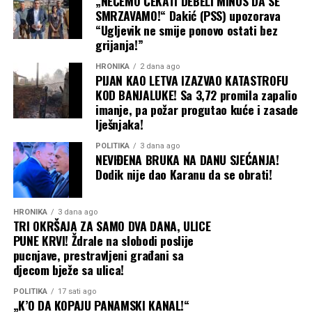
„NEĆEMO ČEKATI DEBELI MINUS DA SE
vazduha otežava kretanje i slijetanje.
SMRZAVAMO!“ Dakić (PSS) upozorava
“Ugljevik ne smije ponovo ostati bez
Osim toga, ventilator raspršuje ugljen-dioksid i toplotu
grijanja!”
tijela – glavne signale koji ih privlače.
HRONIKA
2 dana ago
PIJAN KAO LETVA IZAZVAO KATASTROFU
Ultrazvučni uređaji – pomoć, ali ne
KOD BANJALUKE! Sa 3,72 promila zapalio
rješenje
imanje, pa požar progutao kuće i zasade
lješnjaka!
Na tržištu postoje i ultrazvučni uređaji koji imitiraju zvuk
POLITIKA
3 dana ago
NEVIĐENA BRUKA NA DANU SJEĆANJA!
mužjaka komarca ili njegovih prirodnih neprijatelja. Ipak,
Dodik nije dao Karanu da se obrati!
njihova efikasnost u praksi nije uvijek pouzdana.
Zato ih je najbolje koristiti kao dodatak drugim
HRONIKA
3 dana ago
TRI OKRŠAJA ZA SAMO DVA DANA, ULICE
metodama, a ne kao glavno rješenje.
PUNE KRVI! Ždrale na slobodi poslije
pucnjave, prestravljeni građani sa
Kada je problem ozbiljan
djecom bježe sa ulica!
U slučajevima kada je broj komaraca posebno velik, mogu
POLITIKA
17 sati ago
„K’O DA KOPAJU PANAMSKI KANAL!“
pomoći profesionalni tretmani poput botaničkog