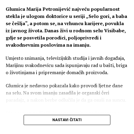
Glumica Marija Petronijević najveću popularnost
stekla je ulogom doktorice u seriji „Selo gori, a baba
se češlja“, a potom se, na vrhuncu karijere, povukla
iz javnog života. Danas živi u rodnom selu Visibabe,
gdje se posvetila porodici, poljoprivredi i
svakodnevnim poslovima na imanju.
Umjesto snimanja, televizijskih studija i javnih događaja,
Marijinu svakodnevicu sada ispunjavaju rad u bašti, briga
o životinjama i pripremanje domaćih proizvoda.
Glumica je nedavno pokazala kako provodi ljetne dane
na selu. Na svom imanju zasadila je organski čeri
paradajz, a nakon berbe odlučila je da ga osuši na suncu.
Dio procesa podijelila je sa pratiocima na Instagramu.
NASTAVI ČITATI
„Malo da se osuše na suncu“, napisala je Marija uz
fotografiju paradajza.