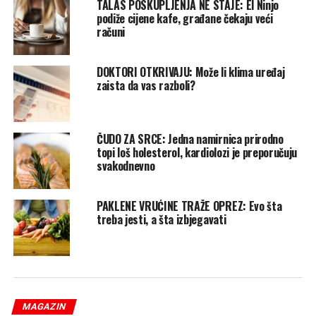
TALAS POSKUPLJENJA NE STAJE: El Ninjo
podiže cijene kafe, građane čekaju veći
računi
DOKTORI OTKRIVAJU: Može li klima uređaj
zaista da vas razboli?
ČUDO ZA SRCE: Jedna namirnica prirodno
topi loš holesterol, kardiolozi je preporučuju
svakodnevno
PAKLENE VRUĆINE TRAŽE OPREZ: Evo šta
treba jesti, a šta izbjegavati
MAGAZIN