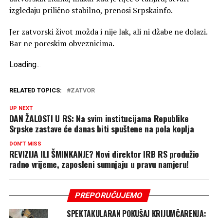
izgledaju prilično stabilno, prenosi Srpskainfo.
Jer zatvorski život možda i nije lak, ali ni džabe ne dolazi.
Bar ne poreskim obveznicima.
Loading
.
.
.
RELATED TOPICS:
ZATVOR
UP NEXT
DAN ŽALOSTI U RS: Na svim institucijama Republike
Srpske zastave će danas biti spuštene na pola koplja
DON'T MISS
REVIZIJA ILI ŠMINKANJE? Novi direktor IRB RS produžio
radno vrijeme, zaposleni sumnjaju u pravu namjeru!
PREPORUČUJEMO
SPEKTAKULARAN POKUŠAJ KRIJUMČARENJA: