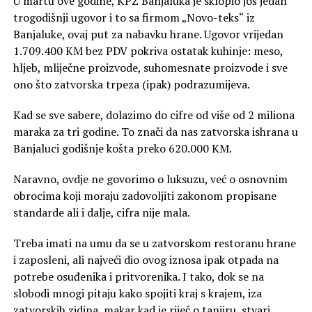
U martu ove godine, KPZ Banjaluka je sklopio još jedan
trogodišnji ugovor i to sa firmom „Novo-teks“ iz
Banjaluke, ovaj put za nabavku hrane. Ugovor vrijedan
1.709.400 KM bez PDV pokriva ostatak kuhinje: meso,
hljeb, mliječne proizvode, suhomesnate proizvode i sve
ono što zatvorska trpeza (ipak) podrazumijeva.
Kad se sve sabere, dolazimo do cifre od više od 2 miliona
maraka za tri godine. To znači da nas zatvorska ishrana u
Banjaluci godišnje košta preko 620.000 KM.
Naravno, ovdje ne govorimo o luksuzu, već o osnovnim
obrocima koji moraju zadovoljiti zakonom propisane
standarde ali i dalje, cifra nije mala.
Treba imati na umu da se u zatvorskom restoranu hrane
i zaposleni, ali najveći dio ovog iznosa ipak otpada na
potrebe osuđenika i pritvorenika. I tako, dok se na
slobodi mnogi pitaju kako spojiti kraj s krajem, iza
zatvorskih zidina, makar kad je riječ o tanjiru, stvari