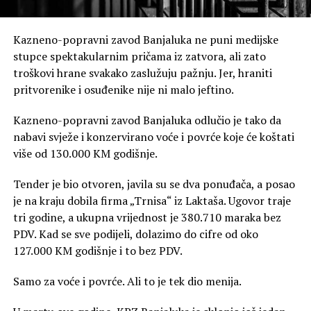
Kazneno-popravni zavod Banjaluka ne puni medijske
stupce spektakularnim pričama iz zatvora, ali zato
troškovi hrane svakako zaslužuju pažnju. Jer, hraniti
pritvorenike i osuđenike nije ni malo jeftino.
Kazneno-popravni zavod Banjaluka odlučio je tako da
nabavi svježe i konzervirano voće i povrće koje će koštati
više od 130.000 KM godišnje.
Tender je bio otvoren, javila su se dva ponuđača, a posao
je na kraju dobila firma „Trnisa“ iz Laktaša. Ugovor traje
tri godine, a ukupna vrijednost je 380.710 maraka bez
PDV. Kad se sve podijeli, dolazimo do cifre od oko
127.000 KM godišnje i to bez PDV.
Samo za voće i povrće. Ali to je tek dio menija.