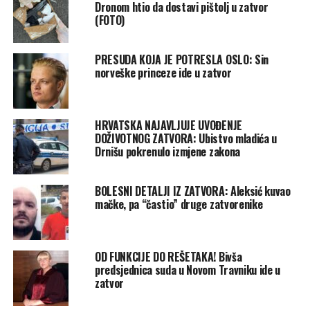
Dronom htio da dostavi pištolj u zatvor
(FOTO)
PRESUDA KOJA JE POTRESLA OSLO: Sin
norveške princeze ide u zatvor
HRVATSKA NAJAVLJUJE UVOĐENJE
DOŽIVOTNOG ZATVORA: Ubistvo mladića u
Drnišu pokrenulo izmjene zakona
BOLESNI DETALJI IZ ZATVORA: Aleksić kuvao
mačke, pa “častio” druge zatvorenike
OD FUNKCIJE DO REŠETAKA! Bivša
predsjednica suda u Novom Travniku ide u
zatvor