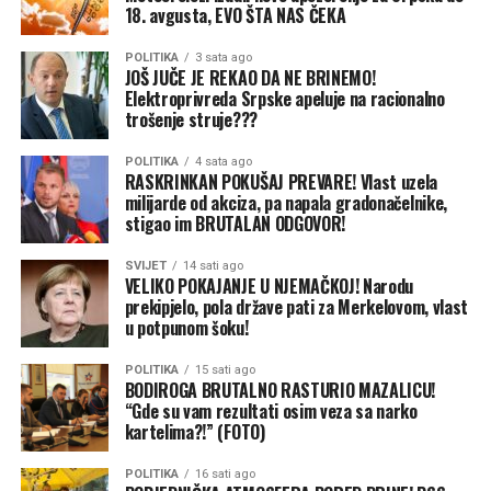
18. avgusta, EVO ŠTA NAS ČEKA
POLITIKA
3 sata ago
JOŠ JUČE JE REKAO DA NE BRINEMO!
Elektroprivreda Srpske apeluje na racionalno
trošenje struje???
POLITIKA
4 sata ago
RASKRINKAN POKUŠAJ PREVARE! Vlast uzela
milijarde od akciza, pa napala gradonačelnike,
stigao im BRUTALAN ODGOVOR!
SVIJET
14 sati ago
VELIKO POKAJANJE U NJEMAČKOJ! Narodu
prekipjelo, pola države pati za Merkelovom, vlast
u potpunom šoku!
POLITIKA
15 sati ago
BODIROGA BRUTALNO RASTURIO MAZALICU!
“Gde su vam rezultati osim veza sa narko
kartelima?!” (FOTO)
POLITIKA
16 sati ago