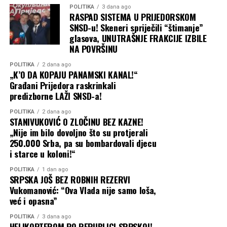
POLITIKA
3 dana ago
RASPAD SISTEMA U PRIJEDORSKOM
SNSD-u! Skeneri spriječili “štimanje”
glasova, UNUTRAŠNJE FRAKCIJE IZBILE
NA POVRŠINU
POLITIKA
2 dana ago
„K’O DA KOPAJU PANAMSKI KANAL!“
Građani Prijedora raskrinkali
predizborne LAŽI SNSD-a!
POLITIKA
2 dana ago
STANIVUKOVIĆ O ZLOČINU BEZ KAZNE!
„Nije im bilo dovoljno što su protjerali
250.000 Srba, pa su bombardovali djecu
i starce u koloni!“
POLITIKA
1 dan ago
SRPSKA JOŠ BEZ ROBNIH REZERVI
Vukomanović: “Ova Vlada nije samo loša,
već i opasna”
POLITIKA
3 dana ago
HELIKOPTEROM PO REPUBLICI SRPSKOJ!