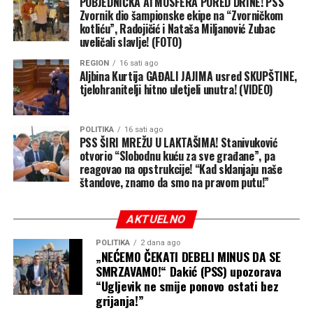
POBJEDNIČKA ATMOSFERA PORED DRINE! PSS
Zvornik dio šampionske ekipe na “Zvorničkom
kotliću”, Radojičić i Nataša Miljanović Zubac
uveličali slavlje! (FOTO)
REGION
16 sati ago
Aljbina Kurtija GAĐALI JAJIMA usred SKUPŠTINE,
tjelohranitelji hitno uletjeli unutra! (VIDEO)
POLITIKA
16 sati ago
PSS ŠIRI MREŽU U LAKTAŠIMA! Stanivuković
otvorio “Slobodnu kuću za sve građane”, pa
reagovao na opstrukcije! “Kad sklanjaju naše
štandove, znamo da smo na pravom putu!”
AKTUELNO
POLITIKA
2 dana ago
„NEĆEMO ČEKATI DEBELI MINUS DA SE
SMRZAVAMO!“ Dakić (PSS) upozorava
“Ugljevik ne smije ponovo ostati bez
grijanja!”