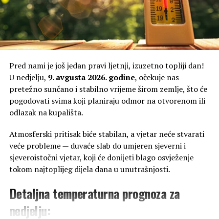
Pred nami je još jedan pravi ljetnji, izuzetno topliji dan!
U nedjelju,
9. avgusta 2026. godine
, očekuje nas
pretežno sunčano i stabilno vrijeme širom zemlje, što će
pogodovati svima koji planiraju odmor na otvorenom ili
odlazak na kupališta.
Atmosferski pritisak biće stabilan, a vjetar neće stvarati
veće probleme — duvaće slab do umjeren sjeverni i
sjeveroistočni vjetar, koji će donijeti blago osvježenje
tokom najtoplijeg dijela dana u unutrašnjosti.
Detaljna temperaturna prognoza za
nedjelju: