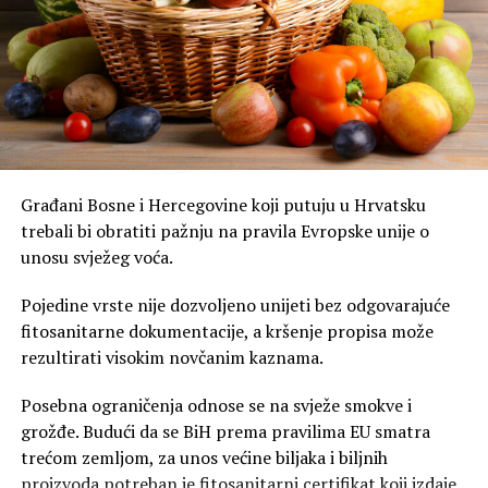
Građani Bosne i Hercegovine koji putuju u Hrvatsku
trebali bi obratiti pažnju na pravila Evropske unije o
unosu svježeg voća.
Pojedine vrste nije dozvoljeno unijeti bez odgovarajuće
fitosanitarne dokumentacije, a kršenje propisa može
rezultirati visokim novčanim kaznama.
Posebna ograničenja odnose se na svježe smokve i
grožđe. Budući da se BiH prema pravilima EU smatra
trećom zemljom, za unos većine biljaka i biljnih
proizvoda potreban je fitosanitarni certifikat koji izdaje