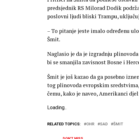
predsjednik RS Milorad Dodik podržav
poslovni ljudi bliski Trampu, uključu
– To pitanje jeste imalo određenu ulog
Šmit.
Naglasio je da je izgradnju plinovoda
bi se smanjila zavisnost Bosne i Herc
Šmit je još kazao da ga posebno iznen
tog plinovoda evropskim sredstvima, 
čemu, kako je naveo, Amerikanci djel
Loading
.
.
.
RELATED TOPICS:
OHR
SAD
ŠMIT
DON'T MISS