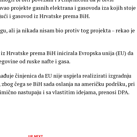
ao projekte gasnih elektrana i gasovoda iza kojih stoje
jući i gasovod iz Hrvatske prema BiH.
u, ali ja nikada nisam bio protiv tog projekta – rekao je
 iz Hrvatske prema BiH inicirala Evropska unija (EU) da
egovine od ruske nafte i gasa.
ađuje činjenica da EU nije uspjela realizirati izgradnju
zbog čega se BiH sada oslanja na američku podršku, pri
imično nastupaju i sa vlastitim idejama, prenosi DPA.
UP NEXT