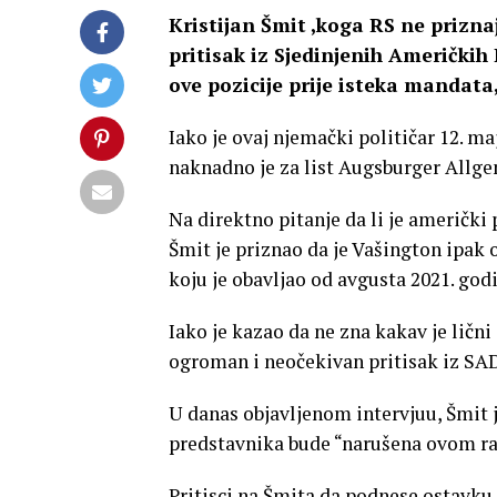
Kristijan Šmit ,koga RS ne prizna
pritisak iz Sjedinjenih Američkih
ove pozicije prije isteka mandata
Iako je ovaj njemački političar 12. ma
naknadno je za list Augsburger Allg
Na direktno pitanje da li je američki
Šmit je priznao da je Vašington ipak
koju je obavljao od avgusta 2021. god
Iako je kazao da ne zna kakav je ličn
ogroman i neočekivan pritisak iz SAD
U danas objavljenom intervjuu, Šmit je
predstavnika bude “narušena ovom ra
Pritisci na Šmita da podnese ostavku m