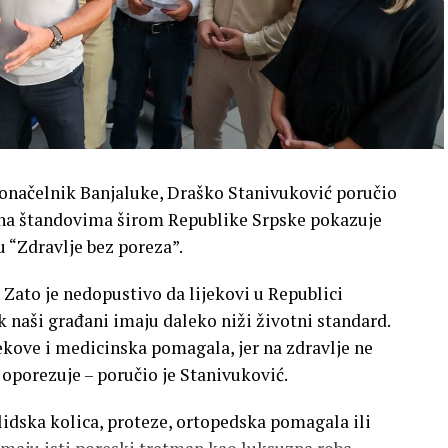
donačelnik Banjaluke, Draško Stanivuković poručio
a na štandovima širom Republike Srpske pokazuje
u “Zdravlje bez poreza”.
. Zato je nedopustivo da lijekovi u Republici
 naši građani imaju daleko niži životni standard.
ekove i medicinska pomagala, jer na zdravlje ne
 oporezuje – poručio je Stanivuković.
alidska kolica, proteze, ortopedska pomagala ili