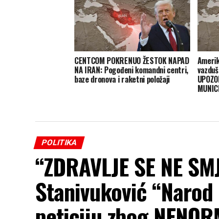
CENTCOM POKRENUO ŽESTOK NAPAD
Amerik
NA IRAN: Pogođeni komandni centri,
vazduš
baze dronova i raketni položaji
UPOZO
MUNIC
POLITIKA
“ZDRAVLJE SE NE SM
Stanivuković “Narod
peticiju zbog NENORM