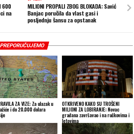
d 600
MILIONI PROPALI ZBOG BLOKADA: Savić
ici na
Banjac poručila da vlast gasi i
posljednju šansu za opstanak
PREPORUČUJEMO
RAVILA ZA VIZE: Za ulazak u
OTKRIVENO KAKO SU TROŠENI
ažiće i do 20.000 dolara
MILIONI ZA LOBIRANJE: Novac
ije
građana završavao i na ručkovima i
letovima