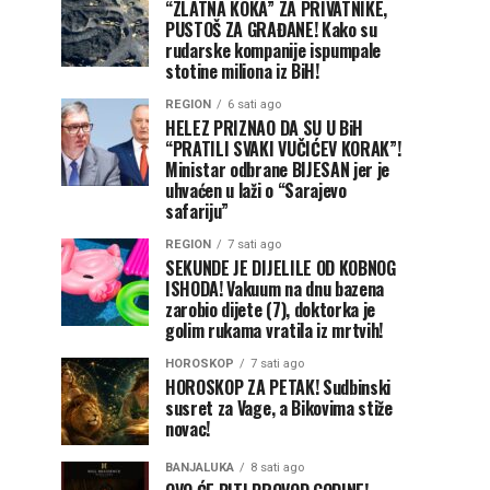
“ZLATNA KOKA” ZA PRIVATNIKE,
PUSTOŠ ZA GRAĐANE! Kako su
rudarske kompanije ispumpale
stotine miliona iz BiH!
REGION
6 sati ago
HELEZ PRIZNAO DA SU U BiH
“PRATILI SVAKI VUČIĆEV KORAK”!
Ministar odbrane BIJESAN jer je
uhvaćen u laži o “Sarajevo
safariju”
REGION
7 sati ago
SEKUNDE JE DIJELILE OD KOBNOG
ISHODA! Vakuum na dnu bazena
zarobio dijete (7), doktorka je
golim rukama vratila iz mrtvih!
HOROSKOP
7 sati ago
HOROSKOP ZA PETAK! Sudbinski
susret za Vage, a Bikovima stiže
novac!
BANJALUKA
8 sati ago