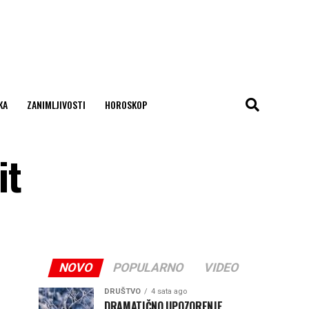
KA
ZANIMLJIVOSTI
HOROSKOP
it
NOVO
POPULARNO
VIDEO
DRUŠTVO
4 sata ago
DRAMATIČNO UPOZORENJE