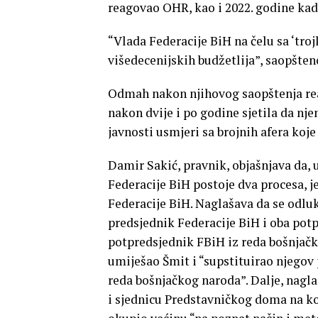
reagovao OHR, kao i 2022. godine kada
“Vlada Federacije BiH na čelu sa ‘tro
višedecenijskih budžetlija”, saopšteno
Odmah nakon njihovog saopštenja reago
nakon dvije i po godine sjetila da nj
javnosti usmjeri sa brojnih afera koj
Damir Sakić, pravnik, objašnjava da,
Federacije BiH postoje dva procesa, j
Federacije BiH. Naglašava da se odlu
predsjednik Federacije BiH i oba pot
potpredsjednik FBiH iz reda bošnjačko
umiješao Šmit i “supstituirao njegov
reda bošnjačkog naroda”. Dalje, nagl
i sjednicu Predstavničkog doma na ko