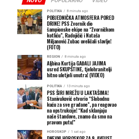
NOVO
POPULARNO
VIDEO
POLITIKA
8 minuta ago
POBJEDNIČKA ATMOSFERA PORED
DRINE! PSS Zvornik dio
šampionske ekipe na “Zvorničkom
kotliću”, Radojičić i Nataša
Miljanović Zubac uveličali slavlje!
(FOTO)
REGION
8 minuta ago
Aljbina Kurtija GAĐALI JAJIMA
usred SKUPŠTINE, tjelohranitelji
hitno uletjeli unutra! (VIDEO)
POLITIKA
13 minuta ago
PSS ŠIRI MREŽU U LAKTAŠIMA!
Stanivuković otvorio “Slobodnu
kuću za sve građane”, pa reagovao
na opstrukcije! “Kad sklanjaju
naše štandove, znamo da smo na
pravom putu!”
HOROSKOP
1 sat ago
DNEVNI HOROSKOP ZA 9. AVGUST,