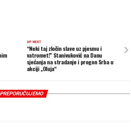
UP NEXT
“Neki taj zločin slave uz pjesmu i
nim
vatromet!” Stanivuković na Danu
sjećanja na stradanje i progon Srba u
akciji „Oluja“
PREPORUČUJEMO