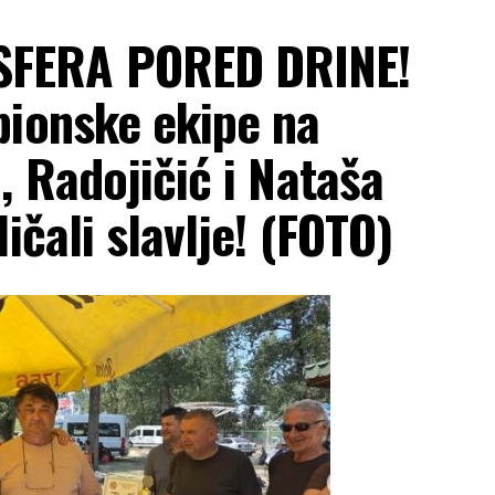
FERA PORED DRINE!
pionske ekipe na
, Radojičić i Nataša
ičali slavlje! (FOTO)