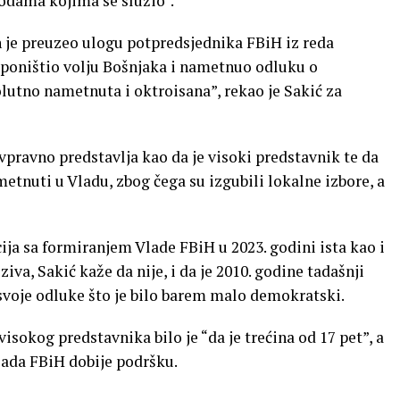
odama kojima se služio”.
 je preuzeo ulogu potpredsjednika FBiH iz reda
 poništio volju Bošnjaka i nametnuo odluku o
lutno nametnuta i oktroisana”, rekao je Sakić za
ivpravno predstavlja kao da je visoki predstavnik te da
ametnuti u Vladu, zbog čega su izgubili lokalne izbore, a
cija sa formiranjem Vlade FBiH u 2023. godini ista kao i
ziva, Sakić kaže da nije, i da je 2010. godine tadašnji
svoje odluke što je bilo barem malo demokratski.
isokog predstavnika bilo je “da je trećina od 17 pet”, a
Vlada FBiH dobije podršku.