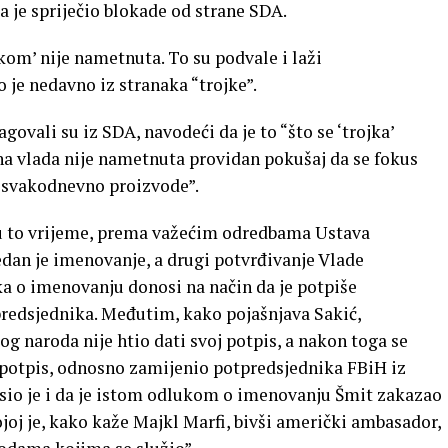
 je spriječio blokade od strane SDA.
jkom’ nije nametnuta. To su podvale i laži
 je nedavno iz stranaka “trojke”.
vali su iz SDA, navodeći da je to “što se ‘trojka’
ena vlada nije nametnuta providan pokušaj da se fokus
e svakodnevno proizvode”.
 u to vrijeme, prema važećim odredbama Ustava
edan je imenovanje, a drugi potvrđivanje Vlade
ka o imenovanju donosi na način da je potpiše
predsjednika. Međutim, kako pojašnjava Sakić,
g naroda nije htio dati svoj potpis, a nakon toga se
 potpis, odnosno zamijenio potpredsjednika FBiH iz
asio je i da je istom odlukom o imenovanju Šmit zakazao
joj je, kako kaže Majkl Marfi, bivši američki ambasador,