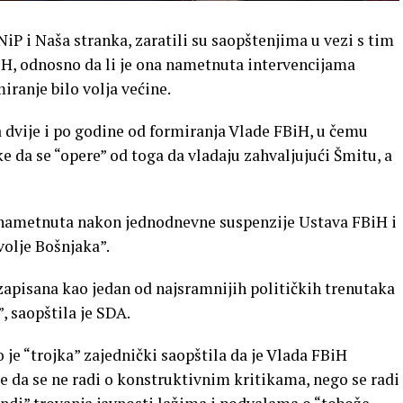
NiP i Naša stranka, zaratili su saopštenjima u vezi s tim
iH, odnosno da li je ona nametnuta intervencijama
miranje bilo volja većine.
a dvije i po godine od formiranja Vlade FBiH, u čemu
ke da se “opere” od toga da vladaju zahvaljujući Šmitu, a
H nametnuta nakon jednodnevne suspenzije Ustava FBiH i
volje Bošnjaka”.
o zapisana kao jedan od najsramnijih političkih trenutaka
”, saopštila je SDA.
 je “trojka” zajednički saopštila da je Vlada FBiH
e da se ne radi o konstruktivnim kritikama, nego se radi