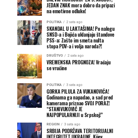
JEDAN ZNAK mora dobro da pripazi
na emotivne odluke!
POLITIKA
2 sata ago
SKANDAL U LAKTAŠIMA! Po nalogu
SNSD-a i Bojića uklanjaju štandove
PSS-a: Zašto im smeta nulta
stopa PDV-a i volja naroda?!
DRUŠTVO
2 sata ago
VREMENSKA PROGNOZA! Vraćaju
se vrućine
POLITIKA
3 sata ago
GORKA PILULA ZA VUKANOVIĆA!
Godinama ga napadao, a sad pred
kamerama priznao SVOJ PORAZ!
“STANIVUKOVIĆ JE
NAJPOPULARNIJI u Srpskoj!”
REGION
3 sata ago
SRBIJA PODRŽAVA TERITORIJALNI
INTEGRITET UKRAJINE, Kijev