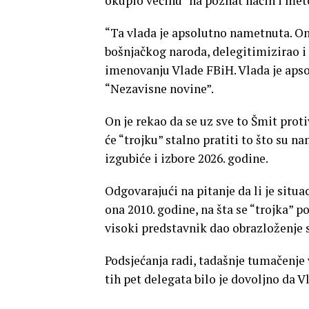
okupio većinu “na poznat način i met
“Ta vlada je apsolutno nametnuta. On
bošnjačkog naroda, delegitimizirao i
imenovanju Vlade FBiH. Vlada je apso
“Nezavisne novine”.
On je rekao da se uz sve to Šmit prot
će “trojku” stalno pratiti to što su n
izgubiće i izbore 2026. godine.
Odgovarajući na pitanje da li je situa
ona 2010. godine, na šta se “trojka” po
visoki predstavnik dao obrazloženje 
Podsjećanja radi, tadašnje tumačenje v
tih pet delegata bilo je dovoljno da 