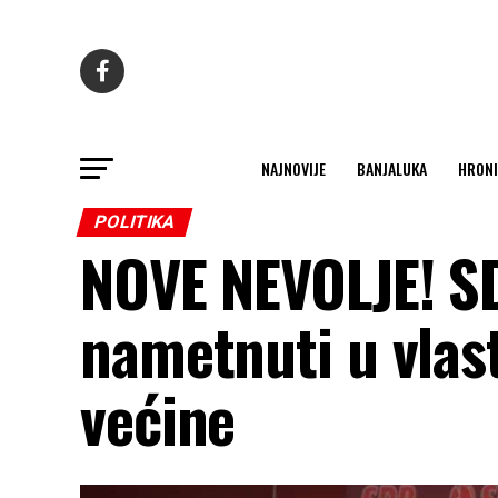
NAJNOVIJE
BANJALUKA
HRONI
POLITIKA
NOVE NEVOLJE! SD
nametnuti u vlast
većine