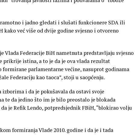
endi” trovanja javnosti lažima i podvalama o “tobože
sramotno i jadno gledati i slušati funkcionere SDA ili
iH kako već više od dvije godine svjesno i otvoreno
 je Vlada Federacije BiH nametnuta predstavljaju svjesno
 prikrije istina, a to je da je ova vlada rezultat
o formirane parlamentarne većine, nasuprot godinama
žale Federaciju kao taoca”, stoji u saopćenju.
a izborima i da je pokušavala da ostavi svoje
 te da jedino što im je bilo preostalo je blokada
in da je Refik Lendo, potpredsjednik FBiH, “blokirao volju
likom formiranja Vlade 2010. godine i da je i tada