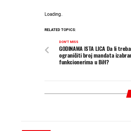
Loading
.
.
.
RELATED TOPICS:
DON'T MISS
GODINAMA ISTA LICA Da li treba
ograničiti broj mandata izabra
funkcionerima u BiH?