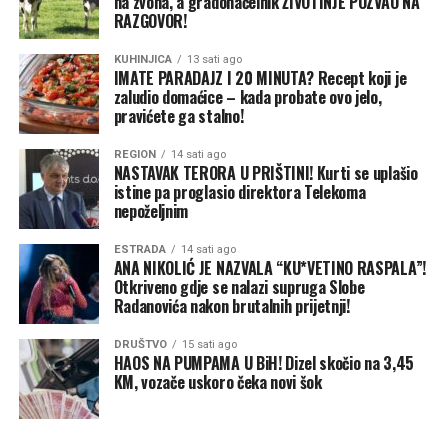
na zvona, a gradonačelnik ŽIVOTINJE POZVAO NA
RAZGOVOR!
KUHINJICA
13 sati ago
(BN)
IMATE PARADAJZ I 20 MINUTA? Recept koji je
zaludio domaćice – kada probate ovo jelo,
pravićete ga stalno!
REGION
14 sati ago
NASTAVAK TERORA U PRIŠTINI! Kurti se uplašio
istine pa proglasio direktora Telekoma
nepoželjnim
00:00
00:40
Glavne poruke sa sastanka u Bijeljini:
ESTRADA
14 sati ago
Potpuna pokrivenost terena: Analiziran rad svih
ANA NIKOLIĆ JE NAZVALA “KU*VETINO RASPALA”!
opštinskih i gradskih odbora od Trebinja do Novog
Otkriveno gdje se nalazi supruga Slobe
Radanovića nakon brutalnih prijetnji!
Grada.
DRUŠTVO
15 sati ago
Fokus na organizaciji: Naglašeno da su posvećenost,
HAOS NA PUMPAMA U BiH! Dizel skočio na 3,45
trud i odgovornost ključni faktori za ostvarivanje
KM, vozače uskoro čeka novi šok
vrhunskog rezultata.
Nastavak aktivnosti: PSS nastavlja sa intenzivnim radom