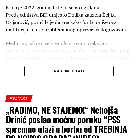
Kada je 2022. godine fotelju srpskog člana
Predsjedništva BiH umjesto Dodika zauzela Željka
Cvijanović, poručila je da zna kako funkcioniše ova
institucija i da se problemi mogu prevazići dogovorom.
Međutim, uskoro se krenulo starom praksom:
napuštanje sjednica, blokade, međusobne optužbe, pa je
tako Cvijanvićeva nedavno pokrenula veto zbog Komisije
za očuvanje nacionalnih spomenika BiH.
NASTAVI ČITATI
Parlament Republike Srpske je podržao veto, a
Cvijanovićeva je tada poručila da Komšić i Bećirović ne
odustaju od nametanja i preglasavanja.
POLITIKA
„RADIMO, NE STAJEMO!“ Nebojša
“Ja sam izabrana na teritoriji Republike Srpske. To je
skoro pola teritorije Bosne i Hercegovine. Moja ustavna
Drinić poslao moćnu poruku “PSS
obaveza je da štitim interese Republike Srpske i ne pada
spremno ulazi u borbu od TREBINJA
mi na pamet da me mogu obavezivati druga dva člana
niti bilo ko drugi sem Ustava i Narodne skupštine šta ću