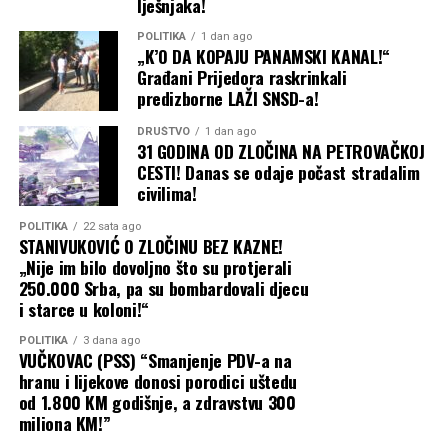
lješnjaka!
POLITIKA
1 dan ago
„K’O DA KOPAJU PANAMSKI KANAL!“
Građani Prijedora raskrinkali
predizborne LAŽI SNSD-a!
DRUŠTVO
1 dan ago
31 GODINA OD ZLOČINA NA PETROVAČKOJ
CESTI! Danas se odaje počast stradalim
civilima!
POLITIKA
22 sata ago
STANIVUKOVIĆ O ZLOČINU BEZ KAZNE!
„Nije im bilo dovoljno što su protjerali
250.000 Srba, pa su bombardovali djecu
i starce u koloni!“
POLITIKA
3 dana ago
VUČKOVAC (PSS) “Smanjenje PDV-a na
hranu i lijekove donosi porodici uštedu
od 1.800 KM godišnje, a zdravstvu 300
miliona KM!”