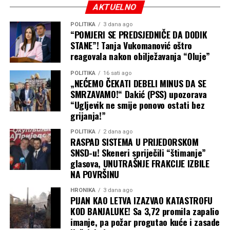
AKTUELNO
na terenu bez pauze.
POLITIKA
3 dana ago
“POMJERI SE PREDSJEDNIČE DA DODIK
STANE”! Tanja Vukomanović oštro
reagovala nakon obilježavanja “Oluje”
POLITIKA
16 sati ago
„NEĆEMO ČEKATI DEBELI MINUS DA SE
SMRZAVAMO!“ Dakić (PSS) upozorava
“Ugljevik ne smije ponovo ostati bez
grijanja!”
POLITIKA
2 dana ago
RASPAD SISTEMA U PRIJEDORSKOM
SNSD-u! Skeneri spriječili “štimanje”
glasova, UNUTRAŠNJE FRAKCIJE IZBILE
NA POVRŠINU
HRONIKA
3 dana ago
PIJAN KAO LETVA IZAZVAO KATASTROFU
KOD BANJALUKE! Sa 3,72 promila zapalio
imanje, pa požar progutao kuće i zasade