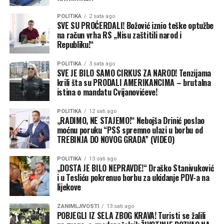
Cvijanovićeva nikada nije odgovarala za ovu aferu ni pred
POLITIKA
2 sata ago
SVE SU PROĆERDALI! Božović iznio teške optužbe
pravosuđem, a ni politički jer je njena karijera u SNSD-u
na račun vrha RS „Nisu zaštitili narod i
godinama u usponu. Od tada je masovno krenula i pojava
Republiku!“
ove vrste političke korupcije koja je u brojnim
POLITIKA
3 sata ago
slučajevima SNSD održavala na vlasti.
SVE JE BILO SAMO CIRKUS ZA NAROD! Tenzijama
krili šta su PRODALI AMERIKANCIMA – brutalna
istina o mandatu Cvijanovićeve!
POLITIKA
12 sati ago
„RADIMO, NE STAJEMO!“ Nebojša Drinić poslao
moćnu poruku “PSS spremno ulazi u borbu od
TREBINJA DO NOVOG GRADA” (VIDEO)
POLITIKA
13 sati ago
„DOSTA JE BILO NEPRAVDE!“ Draško Stanivuković
i u Tesliću pokrenuo borbu za ukidanje PDV-a na
lijekove
ZANIMLJIVOSTI
13 sati ago
POBJEGLI IZ SELA ZBOG KRAVA! Turisti se žalili