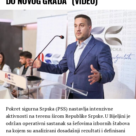
DO NOVOG GRADA” (VIDEO)
ja raditi u Predsjedništvu”, poručila je Cvijanovićeva
početkom jula ove godine.
Iz opozicije su tada poručili da Cvijanovićeva nastavlja
Dodikovu praksu dizanja tenzija u izbornoj godini, jer je u
januaru Cvijanovićeva propustila priliku da pokrene veto
za istu Komisiju. Kada vlast nema šta da ponudi biračima,
kaže politikolog Tanja Topić, tenzije i sukobi su stari
provjeren recept.
“Podizanje političkih tenzija i temperatura jer se
nalazimo u izbornoj godini, a to onda znači da se taj
pritisak pojačava, da međusobni napadi i uvrede na račun
onih drugih bivaju pojačani, a da se pri tome vi nastojite
prikazati kao jedina brana i zaštitnik sopstvenih
Pokret sigurna Srpska (PSS) nastavlja intenzivne
nacionalnih interesa”, kaže Topićeva.
aktivnosti na terenu širom Republike Srpske. U Bijeljini je
održan operativni sastanak sa šefovima izbornih štabova
Marinko Božović iz SDS-a kaže da postoji još jedno
na kojem su analizirani dosadašnji rezultati i definisani
veoma sporno djelovanje Cvijanovićeve na ovoj funkciji, a