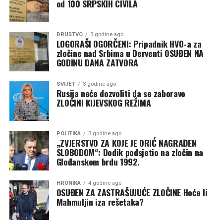
od 100 SRPSKIH CIVILA
DRUŠTVO
3 godine ago
LOGORAŠI OGORČENI: Pripadnik HVO-a za
zločine nad Srbima u Derventi OSUĐEN NA
GODINU DANA ZATVORA
SVIJET
3 godine ago
Rusija neće dozvoliti da se zaborave
ZLOČINI KIJEVSKOG REŽIMA
POLITIKA
3 godine ago
„ZVJERSTVO ZA KOJE JE ORIĆ NAGRAĐEN
SLOBODOM“: Dodik podsjetio na zločin na
Glođanskom brdu 1992.
HRONIKA
4 godine ago
OSUĐEN ZA ZASTRAŠUJUĆE ZLOČINE Hoće li
Mahmuljin iza rešetaka?