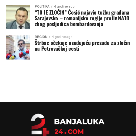
POLITIKA
4 godine ago
“TO JE ZLOČIN” Ćosić najavio tužbu građana
Sarajevsko – romanijske regije protiv NATO
zbog posljedica bombardovanja
REGION
4 godine ago
Štrbac očekuje osuđujuću presudu za zločin
na Petrovačkoj cesti