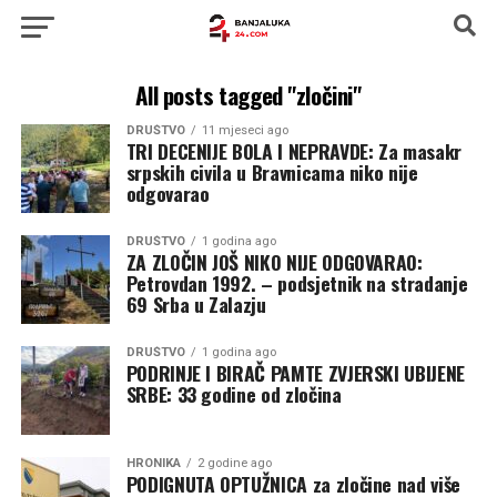
All posts tagged "zločini"
DRUŠTVO
11 mjeseci ago
TRI DECENIJE BOLA I NEPRAVDE: Za masakr
srpskih civila u Bravnicama niko nije
odgovarao
DRUŠTVO
1 godina ago
ZA ZLOČIN JOŠ NIKO NIJE ODGOVARAO:
Petrovdan 1992. – podsjetnik na stradanje
69 Srba u Zalazju
DRUŠTVO
1 godina ago
PODRINJE I BIRAČ PAMTE ZVJERSKI UBIJENE
SRBE: 33 godine od zločina
HRONIKA
2 godine ago
PODIGNUTA OPTUŽNICA za zločine nad više