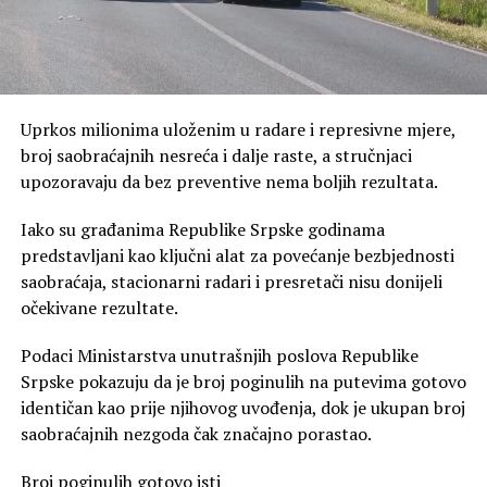
Uprkos milionima uloženim u radare i represivne mjere,
broj saobraćajnih nesreća i dalje raste, a stručnjaci
upozoravaju da bez preventive nema boljih rezultata.
Iako su građanima Republike Srpske godinama
predstavljani kao ključni alat za povećanje bezbjednosti
saobraćaja, stacionarni radari i presretači nisu donijeli
očekivane rezultate.
Podaci Ministarstva unutrašnjih poslova Republike
Srpske pokazuju da je broj poginulih na putevima gotovo
identičan kao prije njihovog uvođenja, dok je ukupan broj
saobraćajnih nezgoda čak značajno porastao.
Broj poginulih gotovo isti