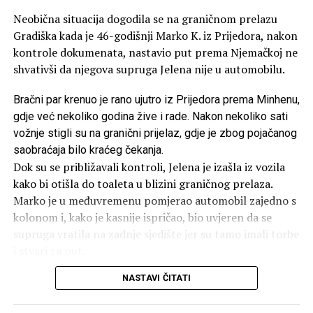
Neobična situacija dogodila se na graničnom prelazu
Gradiška kada je 46-godišnji Marko K. iz Prijedora, nakon
kontrole dokumenata, nastavio put prema Njemačkoj ne
shvativši da njegova supruga Jelena nije u automobilu.
Bračni par krenuo je rano ujutro iz Prijedora prema Minhenu,
gdje već nekoliko godina žive i rade. Nakon nekoliko sati
vožnje stigli su na granični prijelaz, gdje je zbog pojačanog
saobraćaja bilo kraćeg čekanja.
Dok su se približavali kontroli, Jelena je izašla iz vozila
kako bi otišla do toaleta u blizini graničnog prelaza.
Marko je u međuvremenu pomjerao automobil zajedno s
kolonom i, kako je kasnije ispričao, bio uvjeren da se
supruga vratila na zadnje sjedište jer su tamo imali torbe
i stvari za put.
NASTAVI ČITATI
Nakon završene kontrole dokumenata nastavio je prema
Hrvatskoj.