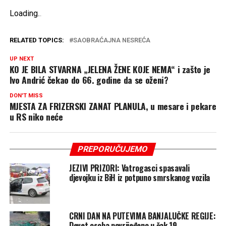
Loading
.
.
.
RELATED TOPICS:
SAOBRAĆAJNA NESREĆA
UP NEXT
KO JE BILA STVARNA „JELENA ŽENE KOJE NEMA“ i zašto je
Ivo Andrić čekao do 66. godine da se oženi?
DON'T MISS
MJESTA ZA FRIZERSKI ZANAT PLANULA, u mesare i pekare
u RS niko neće
PREPORUČUJEMO
JEZIVI PRIZORI: Vatrogasci spasavali
djevojku iz BiH iz potpuno smrskanog vozila
CRNI DAN NA PUTEVIMA BANJALUČKE REGIJE:
Devet osoba povrijeđeno u čak 19