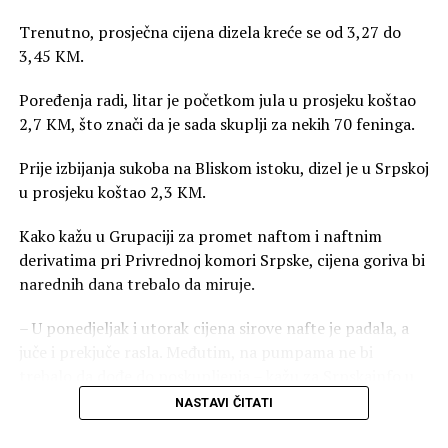
Trenutno, prosječna cijena dizela kreće se od 3,27 do
3,45 KM.
Poređenja radi, litar je početkom jula u prosjeku koštao
2,7 KM, što znači da je sada skuplji za nekih 70 feninga.
Prije izbijanja sukoba na Bliskom istoku, dizel je u Srpskoj
u prosjeku koštao 2,3 KM.
Kako kažu u Grupaciji za promet naftom i naftnim
derivatima pri Privrednoj komori Srpske, cijena goriva bi
narednih dana trebalo da miruje.
– U ponedjeljak i utorak cijena sirove nafte je padala, a
juče i prekjuče rasla. Međutim, na pumpama ne bi
trebalo da dođe do poskupljenja – kažu za Srpskainfo u
ovoj grupaciji.
NASTAVI ČITATI
Dodaju da bi, ako cijena sirove nafte u narednom periodu