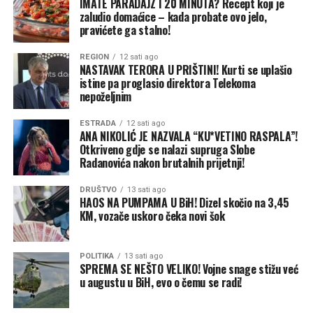
IMATE PARADAJZ I 20 MINUTA? Recept koji je
prelaska državne granice nije mogao jednostavno
zaludio domaćice – kada probate ovo jelo,
okrenuti i vratiti istim putem. Morao je pronaći
pravićete ga stalno!
odgovarajuće mjesto za povratak i ponovno proći
REGION
12 sati ago
graničnu proceduru.
NASTAVAK TERORA U PRIŠTINI! Kurti se uplašio
istine pa proglasio direktora Telekoma
„Kad sam vidio prazno sjedište, nisam znao bih li se
nepoželjnim
smijao ili hvatao za glavu. Telefon mi je odmah zazvonio i
znao sam ko zove. Prvo što je rekla bilo je: ‘Jesi li ti
ESTRADA
12 sati ago
ANA NIKOLIĆ JE NAZVALA “KU*VETINO RASPALA”!
normalan?’“, ispričao je Marko.
Otkriveno gdje se nalazi supruga Slobe
Radanovića nakon brutalnih prijetnji!
Nakon dodatnog vremena provedenog na putu bračni
par ponovno se susreo, a njihovo putovanje prema
DRUŠTVO
13 sati ago
HAOS NA PUMPAMA U BiH! Dizel skočio na 3,45
Njemačkoj nastavljeno je bez novih problema.
KM, vozače uskoro čeka novi šok
Jelena je, kako kaže, ostatak puta provela na prednjem
sjedištu.
POLITIKA
13 sati ago
SPREMA SE NEŠTO VELIKO! Vojne snage stižu već
u augustu u BiH, evo o čemu se radi!
„Rekla sam mu da me sada dobro gleda svaki put kada
krene automobilom. Sljedeći put, ako izlazim na granici,