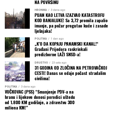
NA POVRŠINU
HRONIKA
3 dana ago
PIJAN KAO LETVA IZAZVAO KATASTROFU
KOD BANJALUKE! Sa 3,72 promila zapalio
imanje, pa požar progutao kuće i zasade
lješnjaka!
POLITIKA
1 dan ago
„K’O DA KOPAJU PANAMSKI KANAL!“
Građani Prijedora raskrinkali
predizborne LAŽI SNSD-a!
DRUŠTVO
23 sata ago
31 GODINA OD ZLOČINA NA PETROVAČKOJ
CESTI! Danas se odaje počast stradalim
civilima!
POLITIKA
3 dana ago
VUČKOVAC (PSS) “Smanjenje PDV-a na
hranu i lijekove donosi porodici uštedu
od 1.800 KM godišnje, a zdravstvu 300
miliona KM!”