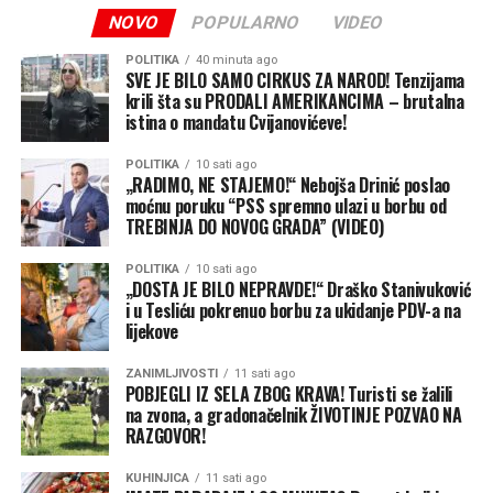
NOVO
POPULARNO
VIDEO
Tek nekoliko kilometara poslije granice Marko je
pokušao razgovarati sa suprugom, ali odgovora nije bilo.
POLITIKA
40 minuta ago
Kada se okrenuo prema zadnjem dijelu automobila,
SVE JE BILO SAMO CIRKUS ZA NAROD! Tenzijama
krili šta su PRODALI AMERIKANCIMA – brutalna
shvatio je da Jelene nema.
istina o mandatu Cvijanovićeve!
U prvom trenutku pomislio je da je riječ o nesporazumu,
POLITIKA
10 sati ago
a zatim je zaustavio automobil na prvom sigurnom
„RADIMO, NE STAJEMO!“ Nebojša Drinić poslao
moćnu poruku “PSS spremno ulazi u borbu od
mjestu i nazvao suprugu.
TREBINJA DO NOVOG GRADA” (VIDEO)
Jelena je još uvijek bila na području graničnog prijelaza i
POLITIKA
10 sati ago
pokušavala saznati gdje je njen suprug.
„DOSTA JE BILO NEPRAVDE!“ Draško Stanivuković
i u Tesliću pokrenuo borbu za ukidanje PDV-a na
„Mislila sam da se šali. Izašla sam na nekoliko minuta,
lijekove
vratila se, a auta nema. Prvo sam pomislila da je samo
ZANIMLJIVOSTI
11 sati ago
pomjerio vozilo naprijed. Onda sam shvatila da je
POBJEGLI IZ SELA ZBOG KRAVA! Turisti se žalili
stvarno prešao granicu bez mene“, ispričala je kroz
na zvona, a gradonačelnik ŽIVOTINJE POZVAO NA
smijeh.
RAZGOVOR!
Marko se našao u nešto težoj situaciji jer se nakon
KUHINJICA
11 sati ago