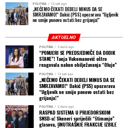
uzimam i ključeve“, našalila se, prenosi
GPMaljevac
.
POLITIKA
13 sati ago
„NEĆEMO ČEKATI DEBELI MINUS DA SE
SMRZAVAMO!“ Dakić (PSS) upozorava “Ugljevik
ne smije ponovo ostati bez grijanja!”
AKTUELNO
POLITIKA
3 dana ago
“POMJERI SE PREDSJEDNIČE DA DODIK
STANE”! Tanja Vukomanović oštro
reagovala nakon obilježavanja “Oluje”
POLITIKA
13 sati ago
„NEĆEMO ČEKATI DEBELI MINUS DA SE
SMRZAVAMO!“ Dakić (PSS) upozorava
“Ugljevik ne smije ponovo ostati bez
grijanja!”
POLITIKA
2 dana ago
RASPAD SISTEMA U PRIJEDORSKOM
SNSD-u! Skeneri spriječili “štimanje”
glasova, UNUTRAŠNJE FRAKCIJE IZBILE