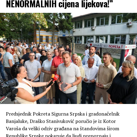
NENORMALNIH cijena lijekova!”
Predsjednik Pokreta Sigurna Srpska i gradonačelnik
Banjaluke, Draško Stanivuković poručio je iz Kotor
Varoša da veliki odziv građana na štandovima širom
Republike Srpske pokazuje da ljudi prepoznaju i