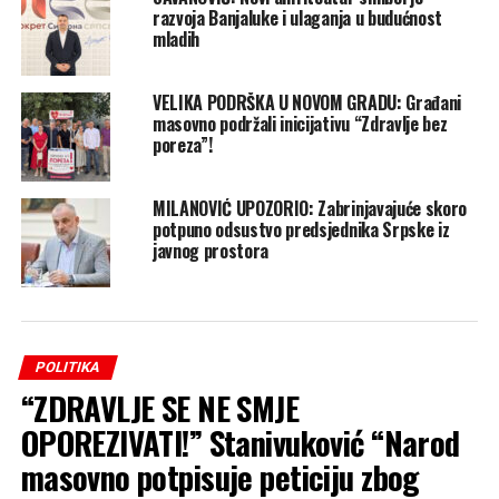
razvoja Banjaluke i ulaganja u budućnost
mladih
VELIKA PODRŠKA U NOVOM GRADU: Građani
masovno podržali inicijativu “Zdravlje bez
poreza”!
MILANOVIĆ UPOZORIO: Zabrinjavajuće skoro
potpuno odsustvo predsjednika Srpske iz
javnog prostora
POLITIKA
“ZDRAVLJE SE NE SMJE
OPOREZIVATI!” Stanivuković “Narod
masovno potpisuje peticiju zbog