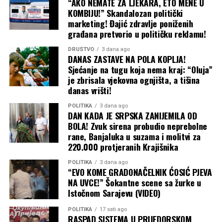
“AKO NEMATE ZA LJEKARA, ETO MENE U
lokalnim zajednicama donijelo samo štetu. Za područje
KOMBIJU!” Skandalozan politički
Bistrice kaže da je u toku njegova revitalizacija i sijanje
marketing! Đajić zdravlje poniženih
trave i voća.
građana pretvorio u političku reklamu!
“
Do sada smo platili oko 11 miliona maraka za
DRUŠTVO
3 dana ago
DANAS ZASTAVE NA POLA KOPLJA!
poreze i koncesiju za rudnike Bukova Kosa i Bistrica.
Sjećanje na tugu koja nema kraj: “Oluja”
U narednih par godina trebalo bi da uplatimo još 36
je zbrisala vjekovna ognjišta, a tišina
miliona za koncesije i poreze na Bukovoj Kosi. U ovo
danas vrišti!
nije uračan PDV za koji je do sada uplaćeno između
POLITIKA
3 dana ago
sedam i osam miliona maraka. Mi smo 100 odsto
DAN KADA JE SRPSKA ZANIJEMILA OD
izvoznici, a rudnik ne bi ni postojao da nije bilo volje
BOLA! Zvuk sirena probudio neprebolne
mještana da prodaju zemljište. Sve smo radili po
rane, Banjaluka u suzama i molitvi za
220.000 protjeranih Krajišnika
zakonu. U ova dva rudnika radilo je oko 400 radnika
iz “Drvo-Exporta” i podizvođačkih firmi
“, tvrdi
POLITIKA
3 dana ago
Klječanin za
CAPITAL
.
“EVO KOME GRADONAČELNIK ĆOSIĆ PJEVA
NA UVCE!” Šokantne scene sa žurke u
Uplaćene koncesije tajna
Istočnom Sarajevu (VIDEO)
Podatke o uplatama koje navodi Klječanin nije bilo
POLITIKA
17 sati ago
RASPAD SISTEMA U PRIJEDORSKOM
moguće nezavisno provjeriti jer institucije ne objavljuju