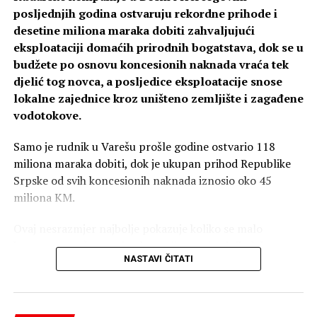
mnogi građani traže da im neko iz Srbije ili Crne Gore
posljednjih godina ostvaruju rekordne prihode i
donese lijekove, jer su tamo značajno jeftiniji nego kod
desetine miliona maraka dobiti zahvaljujući
nas – kazao je Božović.
eksploataciji domaćih prirodnih bogatstava, dok se u
budžete po osnovu koncesionih naknada vraća tek
On je naglasio da inicijativa predviđa nultu stopu PDV-a
djelić tog novca, a posljedice eksploatacije snose
na lijekove i ortopedska pomagala, smanjenje PDV-a na
lokalne zajednice kroz uništeno zemljište i zagađene
osnovne životne namirnice, te poručio da svaki nosilac
vodotokove.
vlasti koji ne podrži izmjene zakona radi protiv interesa
građana Republike Srpske.
Samo je rudnik u Varešu prošle godine ostvario 118
miliona maraka dobiti, dok je ukupan prihod Republike
Srpske od svih koncesionih naknada iznosio oko 45
miliona KM.
Ovaj nesrazmjer najbolje pokazuje koliko se malo
bogatstva stečenog eksploatacijom prirodnih dobara
NASTAVI ČITATI
vraća građanima, uprkos tvrdnjama vlasti i investitora
da rudnici donose ekonomski razvoj i veliki profit
lokalnim zajednicama.