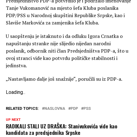
Predsjedništvo PDP-a potvrdilo je i podržalo imenovanje
Tanje Vukomanović na mjesto šefa Kluba poslanika
PDP/PSS u Narodnoj skupštini Republike Srpske, kao i
Slaviše Markovića za zamjenika šefa Kluba.
U saopštenju je istaknuto i da odluku Igora Crnatka o
napuštanju stranke nije slijedio nijedan narodni
poslanik, odbornik niti član Predsjedništva PDP-a, što u
ovoj stranci vide kao potvrdu političke stabilnosti i
jedinstva.
„Nastavljamo dalje još snažnije“, poručili su iz PDP-a.
Loading
.
.
.
RELATED TOPICS:
NASLOVNA
PDP
PSS
UP NEXT
RADIKALI STALI UZ DRAŠKA: Stanivukovića vide kao
kandidata za predsjednika Srpske