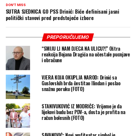
DON'T MISS
SUTRA SJEDNICA GO PSS Drinić: Biće definisani jasni
politički stavovi pred predstojeće izbore
PREPORUČUJEMO
“SMIJU LI NAM DJECA NA ULICU?!” Oštra
reakcija Bojana Dragića na učestale pucnjave
i obračune
VJERA KOJA OKUPLJA NAROD: Drinić sa
Guslovskih brda čestitao Ilindan i poslao
snažnu poruku (FOTO)
STANIVUKOVIĆ IZ MODRIČE: Vrijeme je da
lijekovi budu bez PDV-a, dosta je profita na
račun bolesnih (FOTO)
SAVANOVIĆ: Novi amfiteatar simbol je