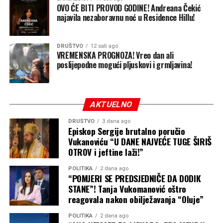
OVO ĆE BITI PROVOD GODINE! Andreana Čekić
dobit na 25,1 milion KM. Najbolji poslovni rezultat
najavila nezaboravnu noć u Residence Hillu!
ostvarila je prošle godine, kada su prihodi dostigli 74,2
miliona, a dobit 32,7 miliona KM.
DRUŠTVO
12 sati ago
Poređenja radi, prije ulaska u rudarski posao kompanija
VREMENSKA PROGNOZA! Vreo dan ali
poslijepodne mogući pljuskovi i grmljavina!
je 2022. godine ostvarila prihod od svega 10 miliona KM i
dobit od 2,3 miliona KM. Sve dozvole za rudarenje su
naknadno dobili od Vlade Republike Srpske, ali njihovo
osporavanje i padanje pred sudovima ni do danas nije
AKTUELNO
završeno.
DRUŠTVO
3 dana ago
Episkop Sergije brutalno poručio
Nakon što je “pokupio kajmak” Rufi je ove godine
Vukanoviću “U DANE NAJVEĆE TUGE ŠIRIŠ
okončao eksploataciju uglja lignita na lokalitetu Bistrica
OTROV i jeftine laži!”
kod Prijedora, a iza bagera i ostale mašinerije “Drvo-
POLITIKA
2 dana ago
Exporta” ostale su razorene poljoprivredne površine,
“POMJERI SE PREDSJEDNIČE DA DODIK
klizišta i pustoš koju stanovnici nazivaju ekološkom
STANE”! Tanja Vukomanović oštro
katastrofom.
reagovala nakon obilježavanja “Oluje”
Klječanin, međutim, odbacuje tvrdnje da je rudarenje
POLITIKA
2 dana ago