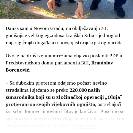
„Zlatna koka“ rudarstva
Međutim, Adriatic Metals je ubrzo za 1,3 milijarde dolara
prodat kompaniji Dundee Precious Metals (DPM), koji je
postao i vlasnik rudnika u Varešu, koji je tada zabilježio
Danas sam u Novom Gradu, na obilježavanju 31.
gubitak u poslovanju 44,4 miliona KM, uz prihod od 52,7
godišnjice velikog egzodusa krajiških Srba – jednog od
miliona KM, kako pokazuju zvanični finansijski izvještaji.
najtragičnijih događaja u novijoj istoriji srpskog naroda.
Ipak, već u drugoj godini rada, rudnik postaje prava
Ovo je na društvenim mrežama objavio poslanik PDP u
„zlatna koka“ i svojim vlasnicima donosi profit od čak
Predstavničkom domu parlamenta BiH,
Branislav
118 miliona maraka. Međutim, uprkos tome što smo im
Borenović
.
upit poslali dva puta, iz ove firme se niko nije oglasio.
– Sa dubokim pijetetom odajemo počast nevino
Iza impresivnih poslovnih rezultata, međutim, od
stradalima i sjećamo se preko
220.000 naših
početka se nižu kontroverze.
sunarodnika koji su u zločinačkoj operaciji „Oluja“
protjerani sa svojih vijekovnih ognjišta
, ostavljajući
Novinari Centra za istraživačko novinarstvo (CIN) otkrili
iza sebe domove, imovinu i čitav jedan život. Posebno se
su da je 2018. godine kompanija Adriatic Metals, koja se
sjećamo svih nevinih žrtava koje su izgubile živote u tom
tada zvala
„Eastern Mining“, dobila koncesiju šest puta
tragičnom egzodusu – istakao je
Borenović
.
jeftinije od domaćih firmi
, čime su građani ostali zakinuti