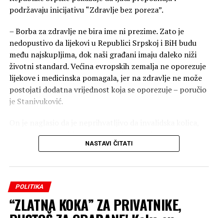
podržavaju inicijativu “Zdravlje bez poreza”.
– Borba za zdravlje ne bira ime ni prezime. Zato je
nedopustivo da lijekovi u Republici Srpskoj i BiH budu
među najskupljima, dok naši građani imaju daleko niži
životni standard. Većina evropskih zemalja ne oporezuje
lijekove i medicinska pomagala, jer na zdravlje ne može
postojati dodatna vrijednost koja se oporezuje – poručio
je Stanivuković.
On je naglasio da je neprihvatljivo da invalidska kolica,
proteze, ortopedska pomagala ili sportska oprema za
NASTAVI ČITATI
lica sa invaliditetom imaju isti poreski tretman kao
luksuzna roba.
– Želimo humaniju državu koja će stati uz svoje građane.
POLITIKA
Nemamo ništa protiv farmaceutskih kompanija, ali
“ZLATNA KOKA” ZA PRIVATNIKE,
jesmo protiv interesnih lobija koji godinama čuvaju
visoke marže i poreze na teret pacijenata. Naš cilj je da