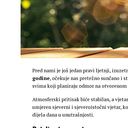
Pred nami je još jedan pravi ljetnji, izuzet
godine
, očekuje nas pretežno sunčano i s
svima koji planiraju odmor na otvorenom i
Atmosferski pritisak biće stabilan, a vjet
umjeren sjeverni i sjeveroistočni vjetar, k
dijela dana u unutrašnjosti.