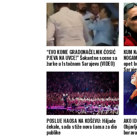
“EVO KOME GRADONAČELNIK ĆOSIĆ
KUM N
PJEVA NA UVCE!” Šokantne scene sa
NOGAMA
žurke u Istočnom Sarajevu (VIDEO)
opet b
Saraje
OBRAČ
POSLIJE HAOSA NA KOŠEVU: Hiljade
AKO I
čekale, sada stiže nova šansa za dio
Objavl
publike
borav