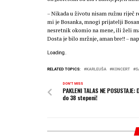
– Nikada u životu nisam ružnu riječ r
mi je Bosanka, mnogi prijatelji Bosa
nesretnik okomio na mene, ili želi ma
Dosta je bilo mržnje, aman bre!! – napi
Loading
.
.
.
RELATED TOPICS:
KARLEUŠA
KONCERT
S
DON'T MISS
PAKLENI TALAS NE POSUSTAJE: D
do 38 stepeni!