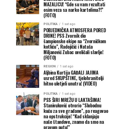
MAZALICU! “Gde su vam rezultati
osim veza sa narko kartelima?!”
(FOTO)
POLITIKA
1 sat ago
POBJEDNIČKA ATMOSFERA PORED
DRINE! PSS Zvornik dio
šampionske ekipe na “Zvorničkom
kotliću”, Radojičić i Nataša
Miljanović Zubac uveličali slavlje!
(FOTO)
REGION
1 sat ago
Aljbina Kurtija GAĐALI JAJIMA
usred SKUPŠTINE, tjelohranitelji
hitno uletjeli unutra! (VIDEO)
POLITIKA
1 sat ago
PSS ŠIRI MREŽU U LAKTAŠIMA!
Stanivuković otvorio “Slobodnu
kuću za sve građane”, pa reagovao
na opstrukcije! “Kad sklanjaju
naše štandove, znamo da smo na
pravom putu!”