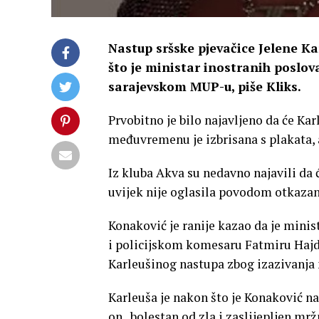
Nastup sršske pjevačice Jelene Ka
što je ministar inostranih poslo
sarajevskom MUP-u, piše Kliks.
Prvobitno je bilo najavljeno da će Ka
međuvremenu je izbrisana s plakata, 
Iz kluba Akva su nedavno najavili da 
uvijek nije oglasila povodom otkaza
Konaković je ranije kazao da je minis
i policijskom komesaru Fatmiru Hajd
Karleušinog nastupa zbog izazivanja 
Karleuša je nakon što je Konaković na
on „bolestan od zla i zaslijepljen mr