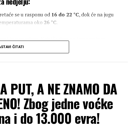
a nedjelju:
retaće se u rasponu od
16 do 22 °C
, dok će na jugu
a temperaturama oko
26 °C
.
rast temperature. Najviša dnevna temperatura
27 do 33 °C
.
STAVI ČITATI
nas pravi tropski dan, gdje će živa u termometru
A PUT, A NE ZNAMO DA
NO! Zbog jedne voćke
zna i do 13.000 evra!