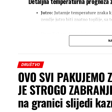
Detaljna temperaturna prognoza z
Jutro:
Jutarnje temperature zraka k
zemlje jutro biti znatno toplije, s
Dan:
Tokom dana očekuje se brz po
zraka u većini krajeva kretaće se od
NA
Jug zemlje:
Na samom jugu očekuje 
dostizati i ekstremnih
39 °C
!
DRUŠTVO
OVO SVI PAKUJEMO Z
JE STROGO ZABRANJE
na granici slijedi ka