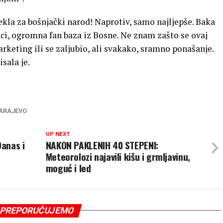
ekla za bošnjački narod! Naprotiv, samo najljepše. Baka
nci, ogromna fan baza iz Bosne. Ne znam zašto se ovaj
rketing ili se zaljubio, ali svakako, sramno ponašanje.
sala je.
ARAJEVO
UP NEXT
anas i
NAKON PAKLENIH 40 STEPENI:
Meteorolozi najavili kišu i grmljavinu,
moguć i led
PREPORUČUJEMO