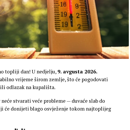
no topliji dan! U nedjelju,
9. avgusta 2026.
tabilno vrijeme širom zemlje, što će pogodovati
li odlazak na kupališta.
ar neće stvarati veće probleme — duvaće slab do
oji će donijeti blago osvježenje tokom najtoplijeg