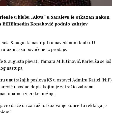
rleuše u klubu „Akva“ u Sarajevu je otkazan nakon
va BiHElmedin Konaković podnio zahtjev
rleuša 8. augusta nastupiti u navedenom klubu. U
a ulaznice su povučene iz prodaje.
će 8. augusta pjevati Tamara Milutinović. Karleuša se još
nog nastupa.
tru unutrašnjih poslova KS u ostavci Admiru Katici (NiP)
areviću poslao dopis kojim je zatražio zabranu
nacionalne i vjerske mržnje.
javio da će da zatraži otkazivanje koncerta rekla ga je
žnjom“.