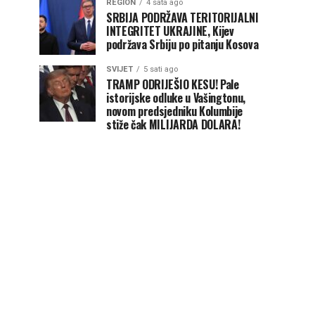
REGION
4 sata ago
SRBIJA PODRŽAVA TERITORIJALNI
INTEGRITET UKRAJINE, Kijev
podržava Srbiju po pitanju Kosova
SVIJET
5 sati ago
TRAMP ODRIJEŠIO KESU! Pale
istorijske odluke u Vašingtonu,
novom predsjedniku Kolumbije
stiže čak MILIJARDA DOLARA!