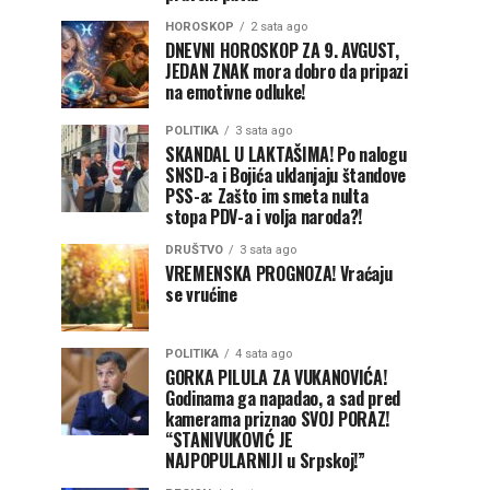
HOROSKOP
2 sata ago
DNEVNI HOROSKOP ZA 9. AVGUST,
JEDAN ZNAK mora dobro da pripazi
na emotivne odluke!
POLITIKA
3 sata ago
SKANDAL U LAKTAŠIMA! Po nalogu
SNSD-a i Bojića uklanjaju štandove
PSS-a: Zašto im smeta nulta
stopa PDV-a i volja naroda?!
DRUŠTVO
3 sata ago
VREMENSKA PROGNOZA! Vraćaju
se vrućine
POLITIKA
4 sata ago
GORKA PILULA ZA VUKANOVIĆA!
Godinama ga napadao, a sad pred
kamerama priznao SVOJ PORAZ!
“STANIVUKOVIĆ JE
NAJPOPULARNIJI u Srpskoj!”