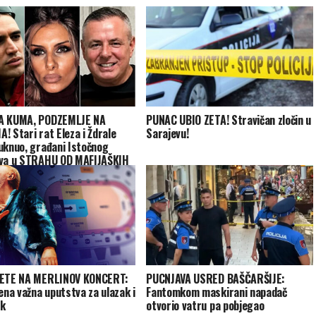
A KUMA, PODZEMLJE NA
PUNAC UBIO ZETA! Stravičan zločin u
! Stari rat Eleza i Ždrale
Sarajevu!
uknuo, građani Istočnog
va u STRAHU OD MAFIJAŠKIH
UNA!
DETE NA MERLINOV KONCERT:
PUCNJAVA USRED BAŠČARŠIJE:
jena važna uputstva za ulazak i
Fantomkom maskirani napadač
ak
otvorio vatru pa pobjegao