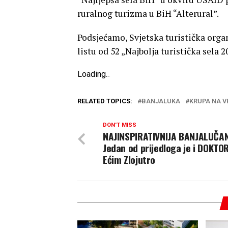
ruralnog turizma u BiH “Alterural”.
Podsjećamo, Svjetska turistička organ
listu od 52 „Najbolja turistička sela 2
Loading
.
.
.
RELATED TOPICS:
BANJALUKA
KRUPA NA 
DON'T MISS
NAJINSPIRATIVNIJA BANJALUČA
Jedan od prijedloga je i DOKTO
Ećim Zlojutro