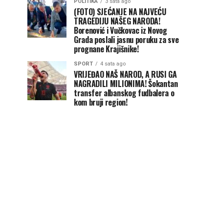
POLITIKA
3 sata ago
(FOTO) SJEĆANJE NA NAJVEĆU
TRAGEDIJU NAŠEG NARODA!
Borenović i Vučkovac iz Novog
Grada poslali jasnu poruku za sve
prognane Krajišnike!
SPORT
4 sata ago
VRIJEĐAO NAŠ NAROD, A RUSI GA
NAGRADILI MILIONIMA! Šokantan
transfer albanskog fudbalera o
kom bruji region!