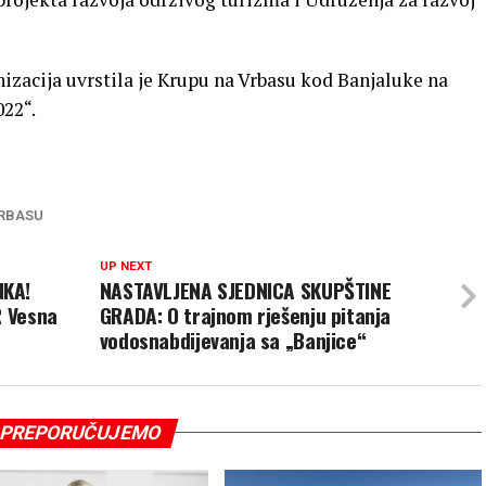
izacija uvrstila je Krupu na Vrbasu kod Banjaluke na
022“.
VRBASU
UP NEXT
NKA!
NASTAVLJENA SJEDNICA SKUPŠTINE
R Vesna
GRADA: O trajnom rješenju pitanja
vodosnabdijevanja sa „Banjice“
PREPORUČUJEMO