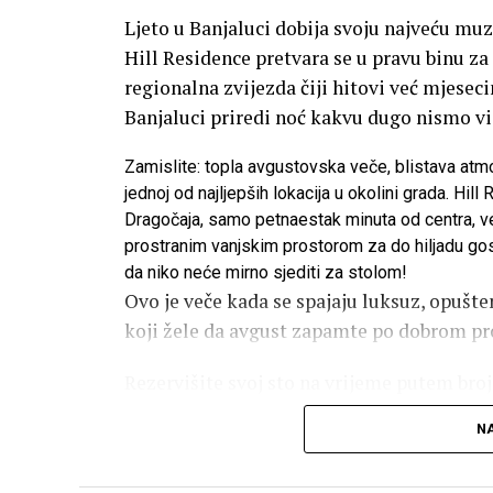
Ljeto u Banjaluci dobija svoju najveću muzi
Hill Residence pretvara se u pravu binu z
regionalna zvijezda čiji hitovi već mjese
Banjaluci priredi noć kakvu dugo nismo vid
Zamislite: topla avgustovska veče, blistava atmo
jednoj od najljepših lokacija u okolini grada. Hi
Dragočaja, samo petnaestak minuta od centra, v
prostranim vanjskim prostorom za do hiljadu gos
da niko neće mirno sjediti za stolom!
Ovo je veče kada se spajaju luksuz, opušte
koji žele da avgust zapamte po dobrom pro
Rezervišite svoj sto na vrijeme putem broj
najiščekivanijih žurki ovog ljeta.
NA
Hill Residence još jednom potvrđuje da zn