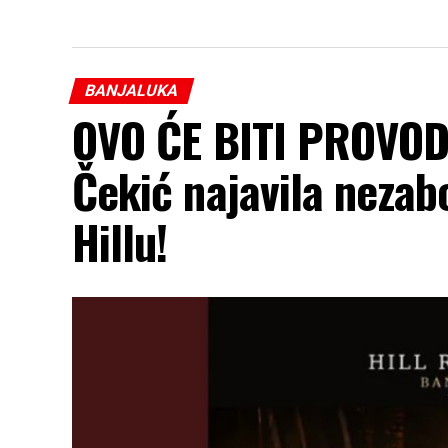
BANJALUKA
OVO ĆE BITI PROVOD
Čekić najavila neza
Hillu!