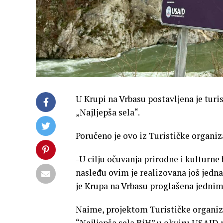
U Krupi na Vrbasu postavljena je tu
„Najljepša sela“.
Poručeno je ovo iz Turističke organiz
-U cilju očuvanja prirodne i kulturne
nasleđu ovim je realizovana još jedna
je Krupa na Vrbasu proglašena jednim 
Naime, projektom Turističke organiza
“Najljepša sela BiH” u okviru USAID 