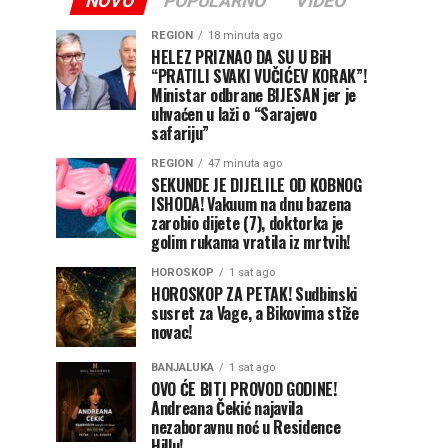
NOVO
POPULARNO
VIDEO
REGION
18 minuta ago
HELEZ PRIZNAO DA SU U BiH
“PRATILI SVAKI VUČIĆEV KORAK”!
Ministar odbrane BIJESAN jer je
uhvaćen u laži o “Sarajevo
safariju”
REGION
47 minuta ago
SEKUNDE JE DIJELILE OD KOBNOG
ISHODA! Vakuum na dnu bazena
zarobio dijete (7), doktorka je
golim rukama vratila iz mrtvih!
HOROSKOP
1 sat ago
HOROSKOP ZA PETAK! Sudbinski
susret za Vage, a Bikovima stiže
novac!
BANJALUKA
1 sat ago
OVO ĆE BITI PROVOD GODINE!
Andreana Čekić najavila
nezaboravnu noć u Residence
Hillu!