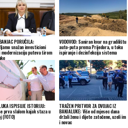
 BANJAC PORUČILA:
VODOVOD: Saniran kvar na gradilištu
ljamo snažan investicioni
auto-puta prema Prijedora, u toku
 i modernizaciju puteva širom
ispiranje i dezinfekcija sistema
uke
UKA ISPISUJE ISTORIJU:
TRAŽEN PRITVOR ZA DVOJAC IZ
se prva slalom kajak staza u
BANJALUKE: Više od mjesec dana
j (FOTO)
držali ženu i dijete zatočene, uzeli im
i novac