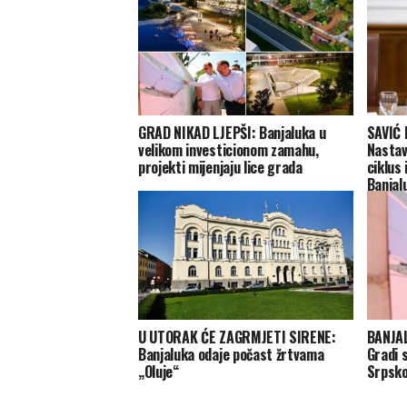
GRAD NIKAD LJEPŠI: Banjaluka u
SAVIĆ
velikom investicionom zamahu,
Nastav
projekti mijenjaju lice grada
ciklus
Banjal
U UTORAK ĆE ZAGRMJETI SIRENE:
BANJAL
Banjaluka odaje počast žrtvama
Gradi 
„Oluje“
Srpsko