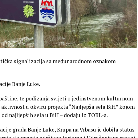
ristička signalizacija sa međunarodnom oznakom
acije Banje Luke.
 baštine, te podizanja svijeti o jedinstvenom kulturnom
 aktivnost u okviru projekta “Najljepša sela BiH” kojom
od najljepših sela u BiH – dodaju iz TOBL-a.
cije grada Banje Luke, Krupa na Vrbasu je dobila status
projekta razvoja održivog turizma i Udruženja za razvoj