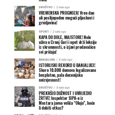
DRUŠTVO
2 sata ago
VREMENSKA PROGNOZA! Vreo dan
ali poslijepodne mogući pljuskovi i
grmljavina!
SPORT
2 sata ago
KAPA DO DOLE, MAJSTORE! Nole
uživa u Crnoj Gori i opet drži lekciju
iz skromnosti, o izjavi prodavačice
svi pričaju!
BANJALUKA
3 sata ago
ISTORIJSKI REKORD U BANJALUCI!
Skoro 10.000 domova legalizovano
besplatno, pala decenijska
neizvjesnost!
DRUŠTVO
3 sata ago
PREKRŠIO DUŽNOST I UVRIJEDIO
ŽRTVE! Inspektor SIPA-e iz
Mostara javno veliča “Oluju”, hoće
li dobiti otkaz?