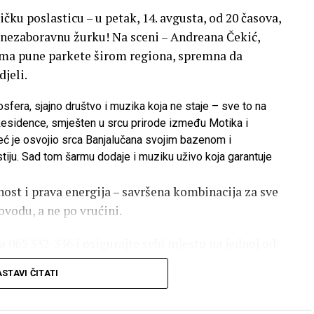
čku poslasticu – u petak, 14. avgusta, od 20 časova,
a nezaboravnu žurku! Na sceni – Andreana Čekić,
cima pune parkete širom regiona, spremna da
jeli.
sfera, sjajno društvo i muzika koja ne staje – sve to na
ll Residence, smješten u srcu prirode između Motika i
eć je osvojio srca Banjalučana svojim bazenom i
tiju. Sad tom šarmu dodaje i muziku uživo koja garantuje
nost i prava energija – savršena kombinacija za sve
vodu, a ne po vrućini.
a 065 332-336 i osigurajte sebi mjesto na jednoj od
STAVI ČITATI
a kako se pravi nezaboravna zabava – vidimo se 14.