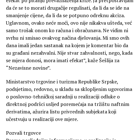
efekat po pitanju prevazilaženja krize. Ja pretpostavljam
da će se to morati drugačije regulisati, da li da se ide na
smanjenje cijene, da li da se potpuno odreknu akciza.
Uglavnom, ovako neće moći, ovo nije nikakva ušteda, već
samo trošak onom ko računa i obračunava. Ne vidim ni
svrhu ni smisao ovakvog načina djelovanja. Mi smo ovih
dana imali jedan sastanak na kojem je komentar bio da
su građani nezahvalni. Nije stvar zahvalnosti, nego, kada
se mjera donosi, mora imati efekat”, kaže Šešlija za
“Nezavisne novine”.
Ministarstvo trgovine i turizma Republike Srpske,
podsjetimo, redovno, u skladu sa sklopljenim ugovorima
o poslovno-tehničkoj saradnji u realizaciji odluke o
direktnoj podršci usljed poremećaja na tržištu naftnim
derivatima, ažurira listu privrednih subjekata koji
učestvuju u realizaciji ove mjere.
Pozvali trgovce