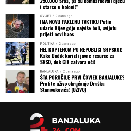
250.000 Srba, pa su bombardovali djecu
i starce u koloni!“
SVIJET
2 dana ago
IMA NOVU PAKLENU TAKTIKU Putin
udario Kijev gdje najviše boli, svijetu
prijeti novi haos
POLITIKA
2 dana ago
HELIKOPTEROM PO REPUBLICI SRPSKOJ!
Kako Dodik koristi javne resurse za
SNSD, dok CIK zatvara oči!
BANJALUKA
2 dana ago
ŠTA PORUČUJE PRVI ČOVJEK BANJALUKE?
Pratite uživo obraćanje Draška
Stanivukovića! (UŽIVO)