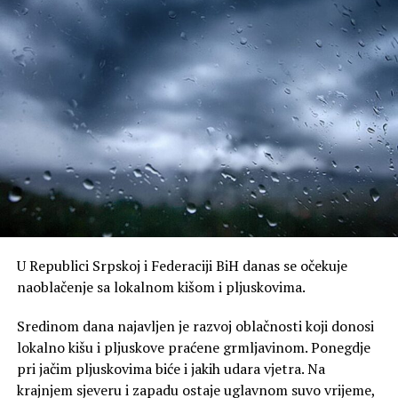
U Republici Srpskoj i Federaciji BiH danas se očekuje
naoblačenje sa lokalnom kišom i pljuskovima.
Sredinom dana najavljen je razvoj oblačnosti koji donosi
lokalno kišu i pljuskove praćene grmljavinom. Ponegdje
pri jačim pljuskovima biće i jakih udara vjetra. Na
krajnjem sjeveru i zapadu ostaje uglavnom suvo vrijeme,