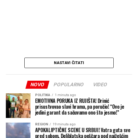
NASTAVI ČITATI
NOVO
POPULARNO
VIDEO
POLITIKA
1 minuta ago
EMOTIVNA PORUKA IZ RUJIŠTA! Drinić
prisustvovao slavi hrama, pa poručio! “Ovo je
jedini garant da sačuvamo ono što jesmo!”
REGION
19 minuta ago
APOKALIPTIČNE SCENE U SRBIJI! Vatra guta sve
pred sobom, Deliblatska peščara pod najžešćim