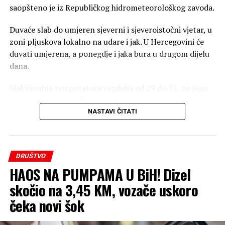
saopšteno je iz Republičkog hidrometeorološkog zavoda.
Duvaće slab do umjeren sjeverni i sjeveroistočni vjetar, u
zoni pljuskova lokalno na udare i jak. U Hercegovini će
duvati umjerena, a ponegdje i jaka bura u drugom dijelu
dana.
Maksimalna temperatura vazduha od 29 do 35, na jugu
do 38, a u višim predjelima od 25 stepeni Celzijusovih.
NASTAVI ČITATI
Prema podacima Federalnog hidrometeorološkog
zavoda, jutros je u većini dijelova Srpske i FBiH sunčano
vrijeme, a na krajnjem sjeveroistoku zabilježeni su
DRUŠTVO
pljuskovi.
HAOS NA PUMPAMA U BiH! Dizel
(Srna)
skočio na 3,45 KM, vozače uskoro
čeka novi šok