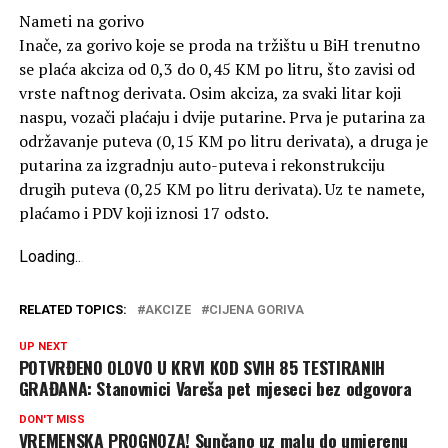
Nameti na gorivo
Inače, za gorivo koje se proda na tržištu u BiH trenutno
se plaća akciza od 0,3 do 0,45 KM po litru, što zavisi od
vrste naftnog derivata. Osim akciza, za svaki litar koji
naspu, vozači plaćaju i dvije putarine. Prva je putarina za
održavanje puteva (0,15 KM po litru derivata), a druga je
putarina za izgradnju auto-puteva i rekonstrukciju
drugih puteva (0,25 KM po litru derivata). Uz te namete,
plaćamo i PDV koji iznosi 17 odsto.
Loading
.
.
.
RELATED TOPICS:
AKCIZE
CIJENA GORIVA
UP NEXT
POTVRĐENO OLOVO U KRVI KOD SVIH 85 TESTIRANIH
GRAĐANA: Stanovnici Vareša pet mjeseci bez odgovora
DON'T MISS
VREMENSKA PROGNOZA! Sunčano uz malu do umjerenu