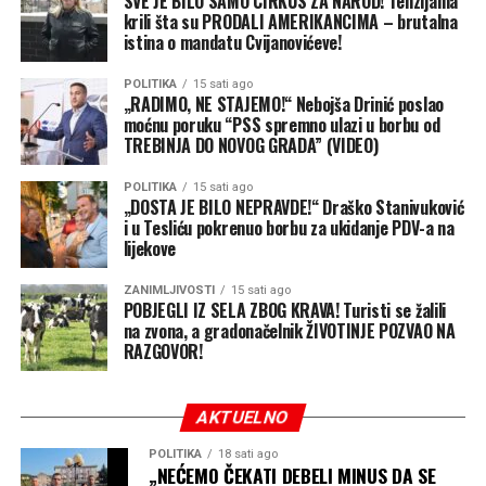
SVE JE BILO SAMO CIRKUS ZA NAROD! Tenzijama
krili šta su PRODALI AMERIKANCIMA – brutalna
istina o mandatu Cvijanovićeve!
POLITIKA
15 sati ago
„RADIMO, NE STAJEMO!“ Nebojša Drinić poslao
moćnu poruku “PSS spremno ulazi u borbu od
TREBINJA DO NOVOG GRADA” (VIDEO)
POLITIKA
15 sati ago
„DOSTA JE BILO NEPRAVDE!“ Draško Stanivuković
i u Tesliću pokrenuo borbu za ukidanje PDV-a na
lijekove
ZANIMLJIVOSTI
15 sati ago
POBJEGLI IZ SELA ZBOG KRAVA! Turisti se žalili
na zvona, a gradonačelnik ŽIVOTINJE POZVAO NA
RAZGOVOR!
AKTUELNO
POLITIKA
18 sati ago
„NEĆEMO ČEKATI DEBELI MINUS DA SE