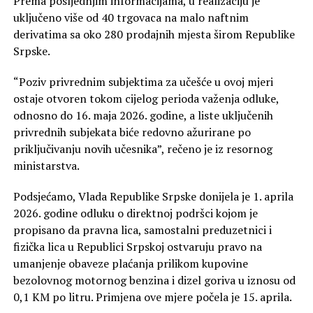
Prema posljednjim informacijama, u realizaciju je
uključeno više od 40 trgovaca na malo naftnim
derivatima sa oko 280 prodajnih mjesta širom Republike
Srpske.
“Poziv privrednim subjektima za učešće u ovoj mjeri
ostaje otvoren tokom cijelog perioda važenja odluke,
odnosno do 16. maja 2026. godine, a liste uključenih
privrednih subjekata biće redovno ažurirane po
priključivanju novih učesnika”, rečeno je iz resornog
ministarstva.
Podsjećamo, Vlada Republike Srpske donijela je 1. aprila
2026. godine odluku o direktnoj podršci kojom je
propisano da pravna lica, samostalni preduzetnici i
fizička lica u Republici Srpskoj ostvaruju pravo na
umanjenje obaveze plaćanja prilikom kupovine
bezolovnog motornog benzina i dizel goriva u iznosu od
0,1 KM po litru. Primjena ove mjere počela je 15. aprila.