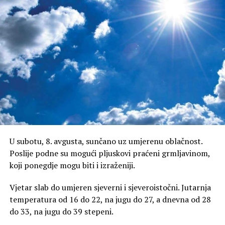
u jednom momentu, koštao je i 4 KM.
(Srpskainfo)
U subotu, 8. avgusta, sunčano uz umjerenu oblačnost.
Poslije podne su mogući pljuskovi praćeni grmljavinom,
koji ponegdje mogu biti i izraženiji.
Vjetar slab do umjeren sjeverni i sjeveroistočni. Jutarnja
temperatura od 16 do 22, na jugu do 27, a dnevna od 28
do 33, na jugu do 39 stepeni.