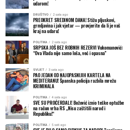
udarom!
DRUŠTVO
2 sata ago
PREOKRET SREDINOM DANA! Stižu pljuskovi,
grmljavina i jak vjetar — provjerite da li je vaš
kraj na udaru!
POLITIKA
2 sata ago
SRPSKA JOŠ BEZ ROBNIH REZERVI Vukomanović:
“Ova Vlada nije samo loša, već i opasna”
SVIJET
3 sata ago
PAO JEDAN OD NAJOPASNIJIH KARTELA NA
MEDITERANU! Španska policija razbila mrežu
KRIMINALA
POLITIKA
4 sata ago
SVE SU PROĆERDALI! Božović iznio teške optužbe
na račun vrha RS „Nisu zaštitili narod i
Republiku!“
POLITIKA
5 sati ago