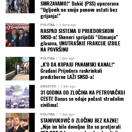
SMRZAVAMO!“ Dakić (PSS) upozorava
“Ugljevik ne smije ponovo ostati bez
grijanja!”
POLITIKA
2 dana ago
RASPAD SISTEMA U PRIJEDORSKOM
SNSD-u! Skeneri spriječili “štimanje”
glasova, UNUTRAŠNJE FRAKCIJE IZBILE
NA POVRŠINU
POLITIKA
1 dan ago
„K’O DA KOPAJU PANAMSKI KANAL!“
Građani Prijedora raskrinkali
predizborne LAŽI SNSD-a!
DRUŠTVO
1 dan ago
31 GODINA OD ZLOČINA NA PETROVAČKOJ
CESTI! Danas se odaje počast stradalim
civilima!
POLITIKA
1 dan ago
STANIVUKOVIĆ O ZLOČINU BEZ KAZNE!
„Nije im bilo dovoljno što su protjerali