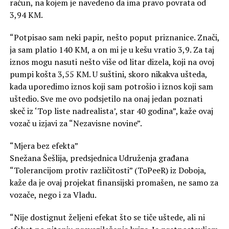
račun, na kojem je navedeno da ima pravo povrata od
3,94 KM.
“Potpisao sam neki papir, nešto poput priznanice. Znači,
ja sam platio 140 KM, a on mi je u kešu vratio 3,9. Za taj
iznos mogu nasuti nešto više od litar dizela, koji na ovoj
pumpi košta 3,55 KM. U suštini, skoro nikakva ušteda,
kada uporedimo iznos koji sam potrošio i iznos koji sam
uštedio. Sve me ovo podsjetilo na onaj jedan poznati
skeč iz ‘Top liste nadrealista’, star 40 godina”, kaže ovaj
vozač u izjavi za “Nezavisne novine”.
“Mjera bez efekta”
Snežana Šešlija, predsjednica Udruženja građana
“Tolerancijom protiv različitosti” (ToPeeR) iz Doboja,
kaže da je ovaj projekat finansijski promašen, ne samo za
vozače, nego i za Vladu.
“Nije dostignut željeni efekat što se tiče uštede, ali ni