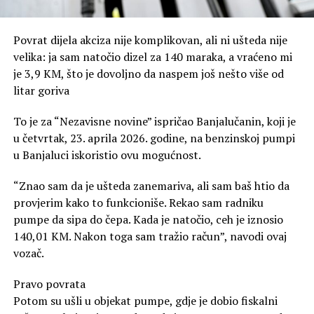
Povrat dijela akciza nije komplikovan, ali ni ušteda nije
velika: ja sam natočio dizel za 140 maraka, a vraćeno mi
je 3,9 KM, što je dovoljno da naspem još nešto više od
litar goriva
To je za “Nezavisne novine” ispričao Banjalučanin, koji je
u četvrtak, 23. aprila 2026. godine, na benzinskoj pumpi
u Banjaluci iskoristio ovu mogućnost.
“Znao sam da je ušteda zanemariva, ali sam baš htio da
provjerim kako to funkcioniše. Rekao sam radniku
pumpe da sipa do čepa. Kada je natočio, ceh je iznosio
140,01 KM. Nakon toga sam tražio račun”, navodi ovaj
vozač.
Pravo povrata
Potom su ušli u objekat pumpe, gdje je dobio fiskalni