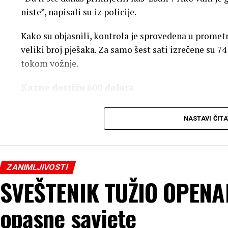
niste”, napisali su iz policije.
Kako su objasnili, kontrola je sprovedena u prometn
veliki broj pješaka. Za samo šest sati izrečene su 7
tokom vožnje.
Kazne dostižu 600 dolara
“Neka vam ovo bude podsjetnik: poruka ili obavješt
NASTAVI ČITA
ekran”, poručili su iz policije.
Kazne za kršenje zakona kojim je zabranjeno držan
dolara, dok višestrukim prekršiocima mogu da dost
ZANIMLJIVOSTI
naprave isti prekršaj vozačka dozvola može da bude
SVEŠTENIK TUŽIO OPENA
Žurnal24.si.
opasne savjete