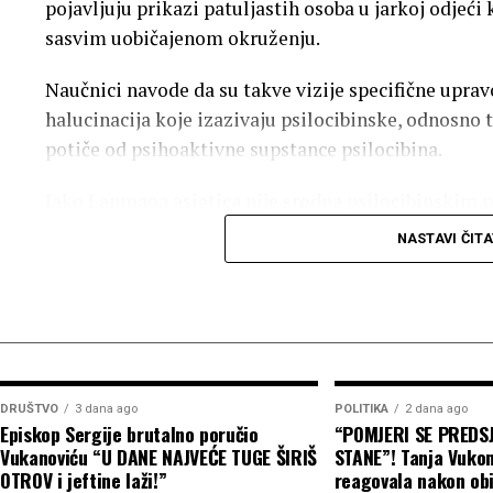
ovom slučaju nisu funkcionisale pouzdano.
pojavljuju prikazi patuljastih osoba u jarkoj odjeći k
sasvim uobičajenom okruženju.
Naučnici navode da su takve vizije specifične uprav
halucinacija koje izazivaju psilocibinske, odnosno 
potiče od psihoaktivne supstance psilocibina.
Iako Lanmaoa asiatica nije srodna psilocibinskim
halucinacije još nije identifikovana.
NASTAVI ČITA
Prema dosadašnjim saznanjima, halucinacije izaz
uključuju prikaze sitnih ljudi i mogu da traju nekol
Istraživanja pokazuju i da se supstanca koja izaziv
kuva najmanje 15 minuta prije konzumiranja.
DRUŠTVO
3 dana ago
POLITIKA
2 dana ago
Episkop Sergije brutalno poručio
“POMJERI SE PREDS
Osim u kineskoj provinciji Junan, Lanmaoa asiatica
Vukanoviću “U DANE NAJVEĆE TUGE ŠIRIŠ
STANE”! Tanja Vuko
Filipinima.
OTROV i jeftine laži!”
reagovala nakon obi