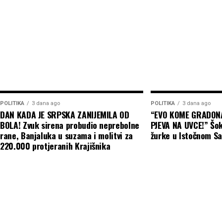
POLITIKA
3 dana ago
POLITIKA
3 dana ago
DAN KADA JE SRPSKA ZANIJEMILA OD
“EVO KOME GRADON
BOLA! Zvuk sirena probudio neprebolne
PJEVA NA UVCE!” Šo
rane, Banjaluka u suzama i molitvi za
žurke u Istočnom Sa
220.000 protjeranih Krajišnika