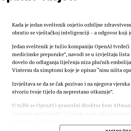
Kada je jedan sveštenik osjetio ozbiljne zdravstven
obratio se vještačkoj inteligenciji – a odgovor koji
Jedan sveštenik je tužio kompaniju OpenAI tvrdeći 
medicinske preporuke”, navodi se u izvještaju list
dovelo do odlaganja liječenja niza plućnih embolij
Vintersu da simptomi koje je opisao “nisu ništa op
Izvještava se da se čak pozivao i na njegova vjersk
stvorio tvoje tijelo da neprestano otkazuje”.
U tužbi se OpenAI i generalni direktor Sem Altman
bavljenje medicinom”. Ukazuje se na više slučajeva
dijagnoze i planove liječenja. Četbot je takođe na
prijatelja i porodice da potraži pravu medicinsku 