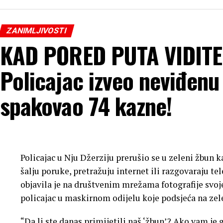
ZANIMLJIVOSTI
KAD PORED PUTA VIDITE
Policajac izveo neviđenu
spakovao 74 kazne!
Policajac u Nju Džerziju prerušio se u zeleni žbun 
šalju poruke, pretražuju internet ili razgovaraju t
objavila je na društvenim mrežama fotografije svoje 
policajac u maskirnom odijelu koje podsjeća na ze
“Da li ste danas primijetili naš ‘žbun’? Ako vam je 