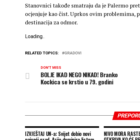
Stanovnici takođe smatraju da je Palermo pret
ocjenjuje kao čist. Uprkos ovim problemima, 
destinacija za odmor.
Loading
.
.
.
RELATED TOPICS:
GRADOVI
DON'T MISS
BOLJE IKAD NEGO NIKAD! Branko
Kockica se krstio u 79. godini
PREPOR
IZVJEŠTAJ UN-a: Svijet dobio novi
NIVO MORA RASTE
najveći grad, Azija dominira listom
OTKRIVA KO ĆE PR