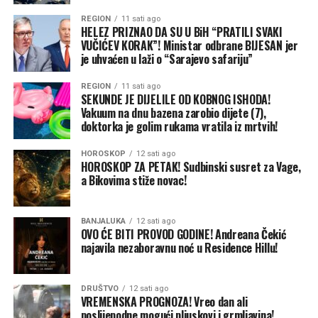
prema trenutnom sezonskom obrascu ne bi trebalo da
preovladavaju.
REGION
11 sati ago
HELEZ PRIZNAO DA SU U BiH “PRATILI SVAKI
VUČIĆEV KORAK”! Ministar odbrane BIJESAN jer
Bez mnogo snijega
je uhvaćen u laži o “Sarajevo safariju”
Pojačano zapadno strujanje prema Evropi donosilo bi i
više vlage. Zbog toga se u dijelovima kontinenta očekuju
REGION
11 sati ago
SEKUNDE JE DIJELILE OD KOBNOG ISHODA!
iznadprosječne količine padavina.
Vakuum na dnu bazena zarobio dijete (7),
doktorka je golim rukama vratila iz mrtvih!
Količina snijega u velikoj mjeri zavisiće od pojedinačnih
područja niskog vazdušnog pritiska i njihovih putanja. Za
HOROSKOP
12 sati ago
HOROSKOP ZA PETAK! Sudbinski susret za Vage,
snijeg u nizinama biće potrebno da se vlažni atlantski
a Bikovima stiže novac!
vazduh susretne sa dovoljno hladnim vazduhom iz
sjevernih ili istočnih dijelova Evrope.
BANJALUKA
12 sati ago
OVO ĆE BITI PROVOD GODINE! Andreana Čekić
Danas vrhunac toplotnog talasa, spremite se za tropsku
najavila nezaboravnu noć u Residence Hillu!
noć
Uopšteno gledano, trenutni sezonski obrazac nije
DRUŠTVO
12 sati ago
naročito povoljan za obilnije količine snijega u većem
VREMENSKA PROGNOZA! Vreo dan ali
poslijepodne mogući pljuskovi i grmljavina!
dijelu Evrope. Veći potencijal za snijeg očekuje se na