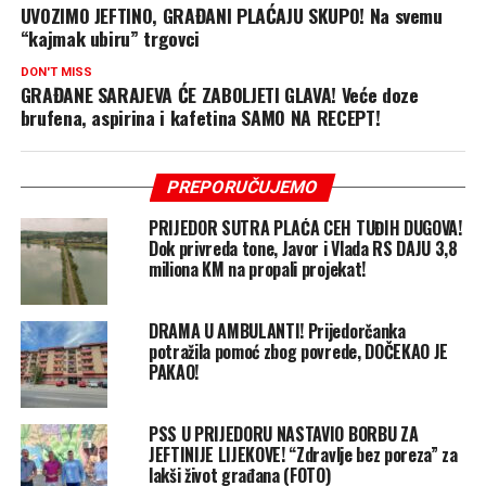
UVOZIMO JEFTINO, GRAĐANI PLAĆAJU SKUPO! Na svemu
“kajmak ubiru” trgovci
DON'T MISS
GRAĐANE SARAJEVA ĆE ZABOLJETI GLAVA! Veće doze
brufena, aspirina i kafetina SAMO NA RECEPT!
PREPORUČUJEMO
PRIJEDOR SUTRA PLAĆA CEH TUĐIH DUGOVA!
Dok privreda tone, Javor i Vlada RS DAJU 3,8
miliona KM na propali projekat!
DRAMA U AMBULANTI! Prijedorčanka
potražila pomoć zbog povrede, DOČEKAO JE
PAKAO!
PSS U PRIJEDORU NASTAVIO BORBU ZA
JEFTINIJE LIJEKOVE! “Zdravlje bez poreza” za
lakši život građana (FOTO)