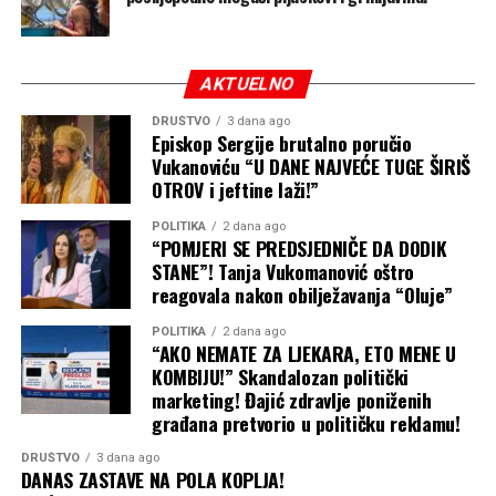
sjeveru i sjeveroistoku kontinenta, te u višim planinskim
predjelima.
AKTUELNO
Sezonska prognoza, ipak, prikazuje samo preovlađujući
obrazac tokom nekoliko mjeseci. Blaža zima u prosjeku
DRUŠTVO
3 dana ago
Episkop Sergije brutalno poručio
ne isključuje pojedinačne snažne prodore hladnoće,
Vukanoviću “U DANE NAJVEĆE TUGE ŠIRIŠ
snježne oluje ili kraće periode izrazito zimskog vremena.
OTROV i jeftine laži!”
POLITIKA
2 dana ago
“POMJERI SE PREDSJEDNIČE DA DODIK
STANE”! Tanja Vukomanović oštro
reagovala nakon obilježavanja “Oluje”
POLITIKA
2 dana ago
“AKO NEMATE ZA LJEKARA, ETO MENE U
KOMBIJU!” Skandalozan politički
marketing! Đajić zdravlje poniženih
građana pretvorio u političku reklamu!
DRUŠTVO
3 dana ago
DANAS ZASTAVE NA POLA KOPLJA!