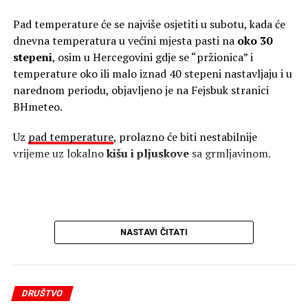
Super El Ninjo ubrzano jača
Istovremeno se u Tihom okeanu razvija snažan Super El
Pad temperature će se najviše osjetiti u subotu, kada će
Ninjo. Najnovije analize pokazuju da su temperature
dnevna temperatura u većini mjesta pasti na
oko 30
mora u dijelovima centralnog i istočnog Pacifika između
stepeni
, osim u Hercegovini gdje se “pržionica” i
četiri i pet stepeni više od uobičajenih vrijednosti.
temperature oko ili malo iznad 40 stepeni nastavljaju i u
narednom periodu, objavljeno je na Fejsbuk stranici
Hitna pomoć upozorava: Toplotni udar može biti
BHmeteo.
opasan po život
Uz
pad temperature
, prolazno će biti nestabilnije
Još veća količina toplote nalazi se ispod površine okeana.
vrijeme uz lokalno
kišu i pljuskove
sa grmljavinom.
Na dubini do 500 metara zabilježeno je područje u kojem
je temperatura više od osam stepeni iznad prosjeka.
Ta velika količina tople vode postepeno se pomjera
prema istočnom dijelu tropskog Pacifika i izbija prema
NASTAVI ČITATI
površini, čime dodatno pojačava El Ninjo.
Sezonski modeli predviđaju da bi ovaj El Ninjo mogao
lako preći prag koji se koristi za opisivanje Super El
DRUŠTVO
Ninja. Ukoliko se prognoze ostvare, mogao bi postati