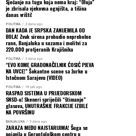
Sjećanje na tugu koja nema kraj: “Oluja”
je zbrisala vjekovna ognjišta, a tišina
danas vrišti!
POLITIKA
3 dana ago
DAN KADA JE SRPSKA ZANIJEMILA OD
BOLA! Zvuk sirena probudio neprebolne
rane, Banjaluka u suzama i molitvi za
220.000 protjeranih Krajišnika
POLITIKA
3 dana ago
“EVO KOME GRADONAČELNIK ĆOSIĆ PJEVA
NA UVCE!” Šokantne scene sa žurke u
Istočnom Sarajevu (VIDEO)
POLITIKA
18 sati ago
RASPAD SISTEMA U PRIJEDORSKOM
SNSD-u! Skeneri spriječili “štimanje”
glasova, UNUTRAŠNJE FRAKCIJE IZBILE
NA POVRŠINU
BANJALUKA
3 dana ago
ZARAZA MEĐU NAJSTARIJIMA! Šuga se
pojavila u Gerontološkom centru u