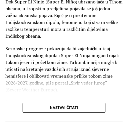
Dok Super El Ninjo (Super El Niño) ubrzano jača u Tihom
okeanu, u tropskim predjelima pojavila se još jedna
važna okeanska pojava. Riječ je o pozitivnom
Indijskookeanskom dipolu, fenomenu koji stvara velike
razlike u temperaturi mora u različitim dijelovima
Indijskog okeana.
Sezonske prognoze pokazuju da bi zajednički uticaj
Indijskookeanskog dipola i Super El Ninja mogao trajati
tokom jeseni i početkom zime. Ta kombinacija mogla bi
uticati na kretanje vazdušnih struja iznad sjeverne
hemisfere i oblikovati vremenske prilike tokom zime
2026/2027. godine, piše portal „Sivir veder Jurop“
(Severe Weather Europe).
Šta je Indijskookeanski dipol?
NASTAVI ČITATI
Indijskookeanski dipol, poznat po skraćenici IOD,
nastaje kada temperature mora u istočnom i zapadnom
dijelu Indijskog okeana počnu znatno da se razlikuju.