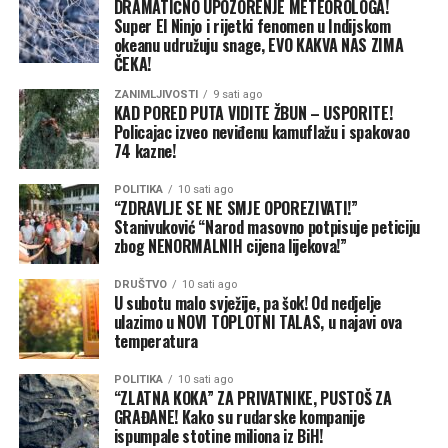
DRAMATIČNO UPOZORENJE METEOROLOGA!
Najnovija sezonska prognoza Evropskog centra za
redovan unos tečnosti.
Super El Ninjo i rijetki fenomen u Indijskom
srednjoročne vremenske prognoze (ECMWF) pokazuje
okeanu udružuju snage, EVO KAKVA NAS ZIMA
upravo takav scenario. Predviđa se područje visokog
ČEKA!
Poslijepodnevni preokret: Naoblaka, pljuskovi i
vazdušnog pritiska koje se prema Evropi širi sa juga, te
grmljavina
ZANIMLJIVOSTI
9 sati ago
niži pritisak iznad sjeverozapadnog i sjevernog dijela
KAD PORED PUTA VIDITE ŽBUN – USPORITE!
Iako nas očekuje pretežno sunčan dan, tokom
kontinenta.
Policajac izveo neviđenu kamuflažu i spakovao
popodneva i večeri doći će do umjerenog porasta
74 kazne!
naoblake. Ovaj oblačni talas u pojedinim regijama može
Budimpešta i Bukurešt isključili javnu rasvjetu
usloviti kratkotrajne lokalne pljuskove, ponegdje
POLITIKA
10 sati ago
“ZDRAVLJE SE NE SMJE OPOREZIVATI!”
praćene i grmljavinom.
Velika razlika između tih područja visokog i niskog
Stanivuković “Narod masovno potpisuje peticiju
vazdušnog pritiska pojačala bi zapadno strujanje. Ono bi
zbog NENORMALNIH cijena lijekova!”
Vjetar će tokom dana biti slab do umjeren, sjevernog i
sa Atlantika prema Evropi donosilo blaži i vlažniji
sjeveroistočnog smjera, što bi u trenucima naoblačenja
DRUŠTVO
10 sati ago
vazduh. Zbog toga prognoza za period od decembra do
moglo donijeti blago, ali dobrodošlo osvježenje.
U subotu malo svježije, pa šok! Od nedjelje
februara pokazuje uglavnom iznadprosječne
ulazimo u NOVI TOPLOTNI TALAS, u najavi ova
temperature u većem dijelu Evrope.
temperatura
To, međutim, ne znači da tokom zime neće biti hladnijih
POLITIKA
10 sati ago
“ZLATNA KOKA” ZA PRIVATNIKE, PUSTOŠ ZA
perioda. Povremeni prodori hladnog vazduha i dalje su
GRAĐANE! Kako su rudarske kompanije
mogući, naročito u Ujedinjenom Kraljevstvu i Irskoj, ali
ispumpale stotine miliona iz BiH!