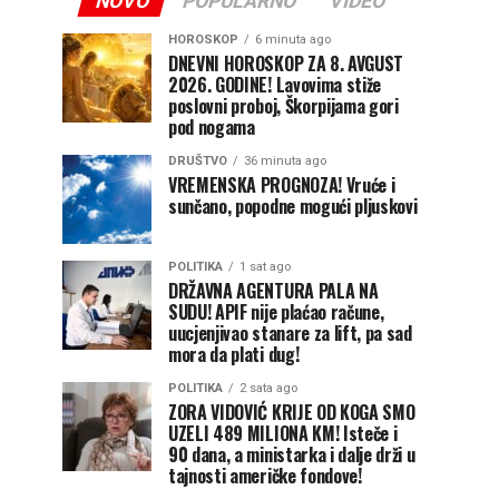
NOVO
POPULARNO
VIDEO
HOROSKOP
6 minuta ago
DNEVNI HOROSKOP ZA 8. AVGUST
2026. GODINE! Lavovima stiže
poslovni proboj, Škorpijama gori
pod nogama
DRUŠTVO
36 minuta ago
VREMENSKA PROGNOZA! Vruće i
sunčano, popodne mogući pljuskovi
POLITIKA
1 sat ago
DRŽAVNA AGENTURA PALA NA
SUDU! APIF nije plaćao račune,
uucjenjivao stanare za lift, pa sad
mora da plati dug!
POLITIKA
2 sata ago
ZORA VIDOVIĆ KRIJE OD KOGA SMO
UZELI 489 MILIONA KM! Isteče i
90 dana, a ministarka i dalje drži u
tajnosti američke fondove!