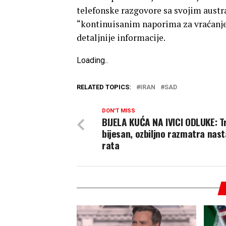
telefonske razgovore sa svojim austr
“kontinuisanim naporima za vraćanj
detaljnije informacije.
Loading
.
.
.
RELATED TOPICS:
IRAN
SAD
DON'T MISS
BIJELA KUĆA NA IVICI ODLUKE: 
bijesan, ozbiljno razmatra nas
rata