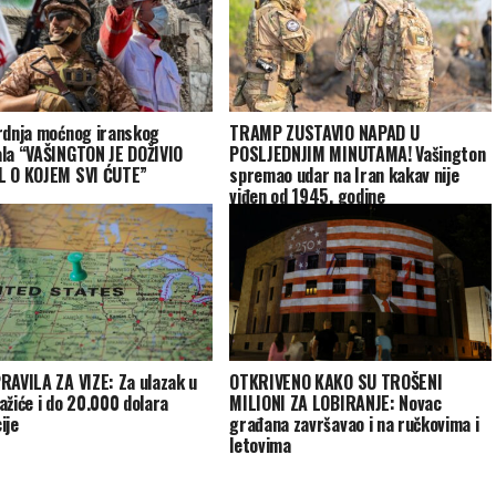
rdnja moćnog iranskog
TRAMP ZUSTAVIO NAPAD U
la “VAŠINGTON JE DOŽIVIO
POSLJEDNJIM MINUTAMA! Vašington
 O KOJEM SVI ĆUTE”
spremao udar na Iran kakav nije
viđen od 1945. godine
RAVILA ZA VIZE: Za ulazak u
OTKRIVENO KAKO SU TROŠENI
ažiće i do 20.000 dolara
MILIONI ZA LOBIRANJE: Novac
ije
građana završavao i na ručkovima i
letovima