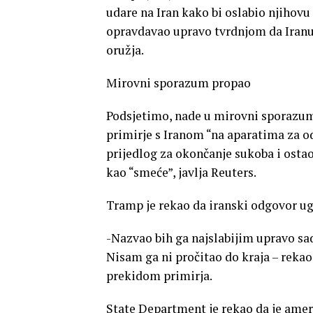
udare na Iran kako bi oslabio njihovu
opravdavao upravo tvrdnjom da Iranu
oružja.
Mirovni sporazum propao
Podsjetimo, nade u mirovni sporazum 
primirje s Iranom “na aparatima za o
prijedlog za okončanje sukoba i ostao
kao “smeće”, javlja Reuters.
Tramp je rekao da iranski odgovor ug
-Nazvao bih ga najslabijim upravo sa
Nisam ga ni pročitao do kraja – rekao
prekidom primirja.
State Department je rekao da je ame