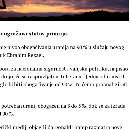
r ugrožava status primirja.
je nivoa obogaćivanja uranija na 90 % u slučaju novog
nik Ebrahim Rezaei.
ora za nacionalnu sigurnost i vanjsku politiku, napisao
 o kojoj će se raspravljati u Teheranu. “Jedna od iranskih
lo bi biti obogaćivanje od 90 %. To ćemo proanalizirati
 potreban uranij obogaćen na 3 do 5 %, dok se za izradu
d 90 %.
erički mediji objavili da Donald Tramp razmatra nove