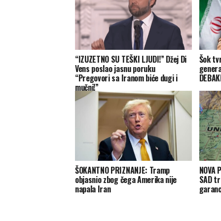
“IZUZETNO SU TEŠKI LJUDI!” Džej Di
Šok tv
Vens poslao jasnu poruku
genera
“Pregovori sa Iranom biće dugi i
DEBAKL
mučni!”
ŠOKANTNO PRIZNANJE: Tramp
NOVA P
objasnio zbog čega Amerika nije
SAD tr
napala Iran
garanc