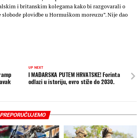
alskim i britanskim kolegama kako bi razgovarali o
e slobode plovidbe u Hormuškom moreuzu”. Nije dao
UP NEXT
Tramp
I MAĐARSKA PUTEM HRVATSKE! Forinta
tavak
odlazi u istoriju, evro stiže do 2030.
PREPORUČUJEMO