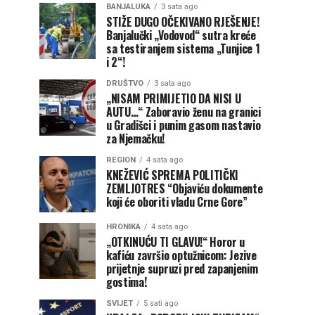
BANJALUKA
3 sata ago
STIŽE DUGO OČEKIVANO RJEŠENJE!
Banjalučki „Vodovod“ sutra kreće
sa testiranjem sistema „Tunjice 1
i 2“!
DRUŠTVO
3 sata ago
„NISAM PRIMIJETIO DA NISI U
AUTU…“ Zaboravio ženu na granici
u Gradišci i punim gasom nastavio
za Njemačku!
REGION
4 sata ago
KNEŽEVIĆ SPREMA POLITIČKI
ZEMLJOTRES “Objaviću dokumente
koji će oboriti vladu Crne Gore”
HRONIKA
4 sata ago
„OTKINUĆU TI GLAVU!“ Horor u
kafiću završio optužnicom: Jezive
prijetnje supruzi pred zapanjenim
gostima!
SVIJET
5 sati ago