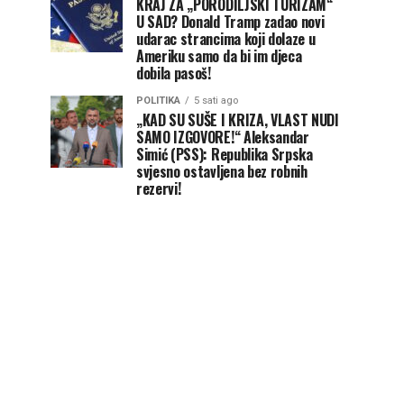
KRAJ ZA „PORODILJSKI TURIZAM“
U SAD? Donald Tramp zadao novi
udarac strancima koji dolaze u
Ameriku samo da bi im djeca
dobila pasoš!
POLITIKA
5 sati ago
„KAD SU SUŠE I KRIZA, VLAST NUDI
SAMO IZGOVORE!“ Aleksandar
Simić (PSS): Republika Srpska
svjesno ostavljena bez robnih
rezervi!