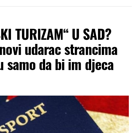
KI TURIZAM“ U SAD?
novi udarac strancima
u samo da bi im djeca