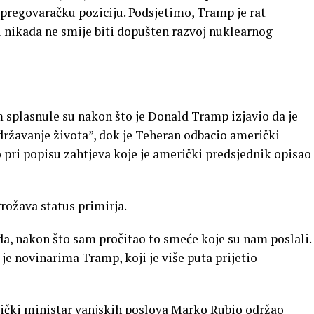
 pregovaračku poziciju. Podsjetimo, Tramp je rat
 nikada ne smije biti dopušten razvoj nuklearnog
splasnule su nakon što je Donald Tramp izjavio da je
državanje života”, dok je Teheran odbacio američki
 pri popisu zahtjeva koje je američki predsjednik opisao
rožava status primirja.
da, nakon što sam pročitao to smeće koje su nam poslali.
 je novinarima Tramp, koji je više puta prijetio
rički ministar vanjskih poslova Marko Rubio održao