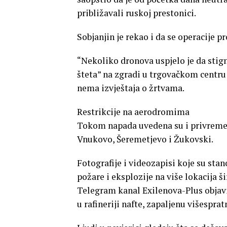
približavali ruskoj prestonici.
Sobjanjin je rekao i da se operacije 
“Nekoliko dronova uspjelo je da stigne
šteta” na zgradi u trgovačkom centr
nema izvještaja o žrtvama.
Restrikcije na aerodromima
Tokom napada uvedena su i privrem
Vnukovo, Šeremetjevo i Žukovski.
Fotografije i videozapisi koje su st
požare i eksplozije na više lokacija š
Telegram kanal Exilenova-Plus objavi
u rafineriji nafte, zapaljenu višespr