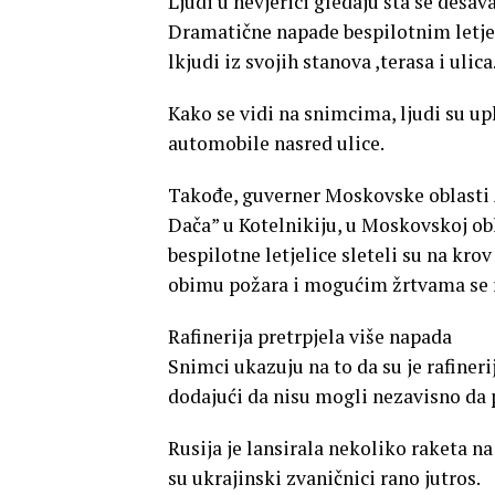
Ljudi u nevjerici gledaju šta se dešav
Dramatične napade bespilotnim letje
lkjudi iz svojih stanova ,terasa i ulica
Kako se vidi na snimcima, ljudi su upl
automobile nasred ulice.
Takođe, guverner Moskovske oblasti A
Dača” u Kotelnikiju, u Moskovskoj ob
bespilotne letjelice sleteli su na krov
obimu požara i mogućim žrtvama se r
Rafinerija pretrpjela više napada
Snimci ukazuju na to da su je rafineri
dodajući da nisu mogli nezavisno da p
Rusija je lansirala nekoliko raketa na 
su ukrajinski zvaničnici rano jutros.