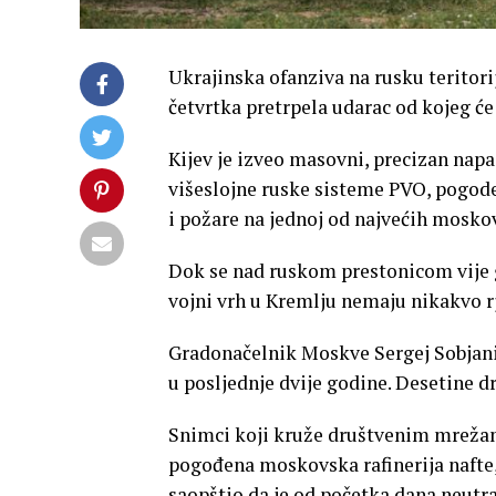
Ukrajinska ofanziva na rusku teritorij
četvrtka pretrpela udarac od kojeg će
Kijev je izveo masovni, precizan na
višeslojne ruske sisteme PVO, pogode
i požare na jednoj od najvećih mosko
Dok se nad ruskom prestonicom vije gu
vojni vrh u Kremlju nemaju nikakvo rj
Gradonačelnik Moskve Sergej Sobjanin
u posljednje dvije godine. Desetine dr
Snimci koji kruže društvenim mrežama
pogođena moskovska rafinerija nafte,
saopštio da je od početka dana neutra