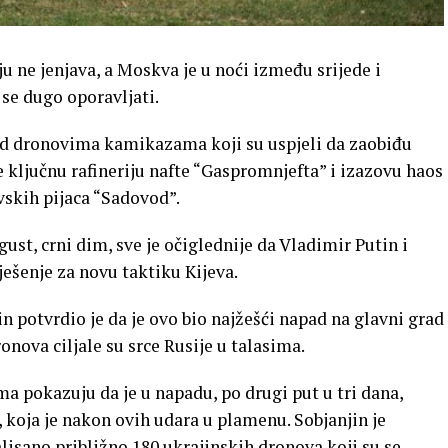
u ne jenjava, a Moskva je u noći između srijede i
 se dugo oporavljati.
pad dronovima kamikazama koji su uspjeli da zaobiđu
 ključnu rafineriju nafte “Gaspromnjefta” i izazovu haos
vskih pijaca “Sadovod”.
st, crni dim, sve je očiglednije da Vladimir Putin i
ešenje za novu taktiku Kijeva.
 potvrdio je da je ovo bio najžešći napad na glavni grad
onova ciljale su srce Rusije u talasima.
 pokazuju da je u napadu, po drugi put u tri dana,
 koja je nakon ovih udara u plamenu. Sobjanjin je
lisano približno 180 ukrajinskih dronova koji su se