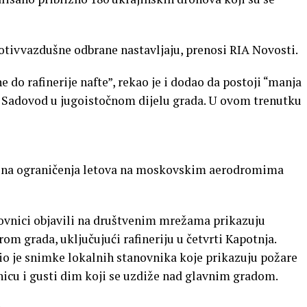
protivvazdušne odbrane nastavljaju, prenosi RIA Novosti.
 do rafinerije nafte”, rekao je i dodao da postoji “manja
u Sadovod u jugoistočnom dijelu grada. U ovom trenutku
ena ograničenja letova na moskovskim aerodromima
anovnici objavili na društvenim mrežama prikazuju
irom grada, uključujući rafineriju u četvrti Kapotnja.
o je snimke lokalnih stanovnika koje prikazuju požare
atnicu i gusti dim koji se uzdiže nad glavnim gradom.