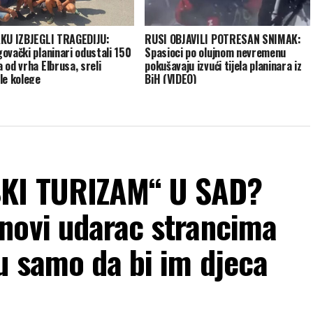
KU IZBJEGLI TRAGEDIJU:
RUSI OBJAVILI POTRESAN SNIMAK:
ovački planinari odustali 150
Spasioci po olujnom nevremenu
 od vrha Elbrusa, sreli
pokušavaju izvući tijela planinara iz
le kolege
BiH (VIDEO)
KI TURIZAM“ U SAD?
novi udarac strancima
u samo da bi im djeca