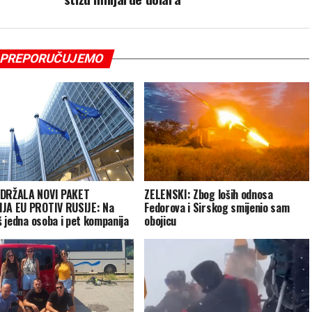
PREPORUČUJEMO
ODRŽALA NOVI PAKET
ZELENSKI: Zbog loših odnosa
JA EU PROTIV RUSIJE: Na
Fedorova i Sirskog smijenio sam
oš jedna osoba i pet kompanija
obojicu