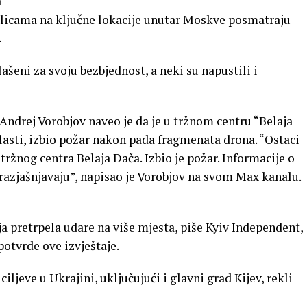
a
licama na ključne lokacije unutar Moskve posmatraju
.
ašeni za svoju bezbjednost, a neki su napustili i
ndrej Vorobjov naveo je da je u tržnom centru “Belaja
lasti, izbio požar nakon pada fragmenata drona. “Ostaci
 tržnog centra Belaja Dača. Izbio je požar. Informacije o
azjašnjavaju”, napisao je Vorobjov na svom Max kanalu.
ja pretrpela udare na više mjesta, piše Kyiv Independent,
otvrde ove izvještaje.
ciljeve u Ukrajini, uključujući i glavni grad Kijev, rekli