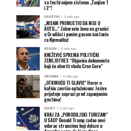
sa testiranjem sistema „Tunjice 1
i 2“!
DRUŠTVO
3 sata ago
„NISAM PRIMIJETIO DA NISI U
AUTU…“ Zaboravio ženu na granici
u Gradišci i punim gasom nastavio
za Njemačku!
REGION
4 sata ago
KNEŽEVIĆ SPREMA POLITIČKI
ZEMLJOTRES “Objaviću dokumente
koji će oboriti vladu Crne Gore”
HRONIKA
4 sata ago
„OTKINUĆU TI GLAVU!“ Horor u
kafiću završio optužnicom: Jezive
prijetnje supruzi pred zapanjenim
gostima!
SVIJET
5 sati ago
KRAJ ZA „PORODILJSKI TURIZAM“
U SAD? Donald Tramp zadao novi
udarac strancima koji dolaze u