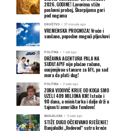
2026. GODINE! Lavovima stiže
poslovni proboj, Škorpijama gori
pod nogama
DRUŠTVO
37 minuta ago
VREMENSKA PROGNOZA! Vruće i
sunčano, popodne mogući pljuskovi
POLITIKA
1 sat ago
DRŽAVNA AGENTURA PALA NA
SUDU! APIF nije plaćao račune,
uucjenjivao stanare za lift, pa sad
mora da plati dug!
POLITIKA
2 sata ago
ZORA VIDOVIĆ KRIJE OD KOGA SMO
UZELI 489 MILIONA KM! Isteče i
90 dana, a ministarka i dalje drži u
tajnosti američke fondove!
BANJALUKA
3 sata ago
STIŽE DUGO OČEKIVANO RJEŠENJE!
Banjalučki „Vodovod“ sutra kreće