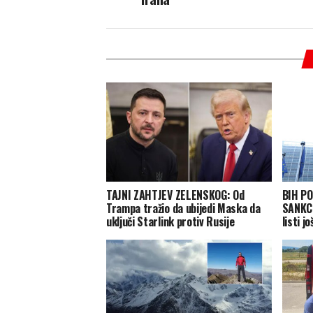
TAJNI ZAHTJEV ZELENSKOG: Od
BIH P
Trampa tražio da ubijedi Maska da
SANKCI
uključi Starlink protiv Rusije
listi j