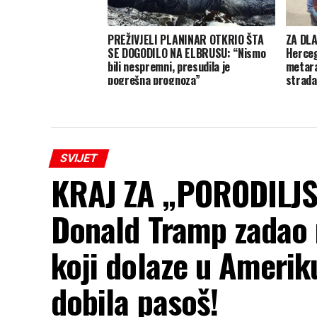
PREŽIVJELI PLANINAR OTKRIO ŠTA
ZA DLA
SE DOGODILO NA ELBRUSU: “Nismo
Herceg
bili nespremni, presudila je
metara
pogrešna prognoza”
strada
SVIJET
KRAJ ZA „PORODILJS
Donald Tramp zadao 
koji dolaze u Amerik
dobila pasoš!