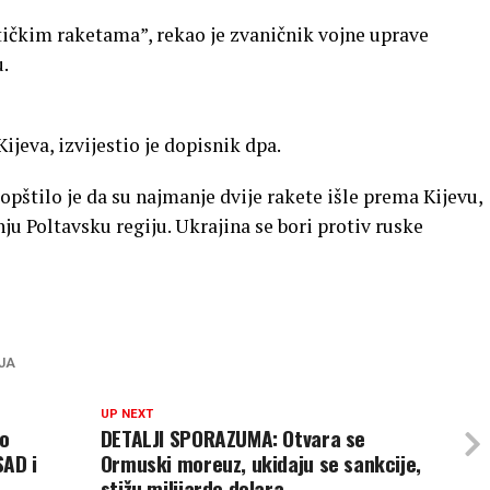
tičkim raketama”, rekao je zvaničnik vojne uprave
.
ijeva, izvijestio je dopisnik dpa.
pštilo je da su najmanje dvije rakete išle prema Kijevu,
ju Poltavsku regiju. Ukrajina se bori protiv ruske
JA
UP NEXT
ao
DETALJI SPORAZUMA: Otvara se
AD i
Ormuski moreuz, ukidaju se sankcije,
stižu milijarde dolara