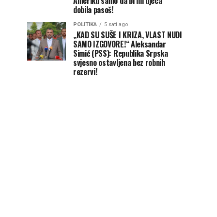
Ameriku samo da bi im djeca
dobila pasoš!
POLITIKA
5 sati ago
„KAD SU SUŠE I KRIZA, VLAST NUDI
SAMO IZGOVORE!“ Aleksandar
Simić (PSS): Republika Srpska
svjesno ostavljena bez robnih
rezervi!