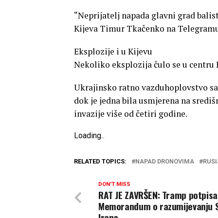
“Neprijatelj napada glavni grad balis
Kijeva Timur Tkačenko na Telegramu
Eksplozije i u Kijevu
Nekoliko eksplozija čulo se u centru K
Ukrajinsko ratno vazduhoplovstvo sao
dok je jedna bila usmjerena na središn
invazije više od četiri godine.
Loading
.
.
.
RELATED TOPICS:
NAPAD DRONOVIMA
RUSI
DON'T MISS
RAT JE ZAVRŠEN: Tramp potpis
Memorandum o razumijevanju S
Irana