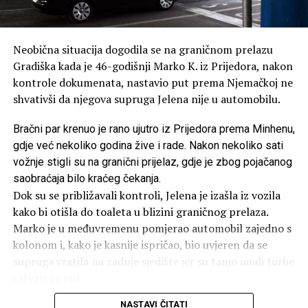
Neobična situacija dogodila se na graničnom prelazu
Gradiška kada je 46-godišnji Marko K. iz Prijedora, nakon
kontrole dokumenata, nastavio put prema Njemačkoj ne
shvativši da njegova supruga Jelena nije u automobilu.
Bračni par krenuo je rano ujutro iz Prijedora prema Minhenu,
gdje već nekoliko godina žive i rade. Nakon nekoliko sati
vožnje stigli su na granični prijelaz, gdje je zbog pojačanog
saobraćaja bilo kraćeg čekanja.
Dok su se približavali kontroli, Jelena je izašla iz vozila
kako bi otišla do toaleta u blizini graničnog prelaza.
Marko je u međuvremenu pomjerao automobil zajedno s
kolonom i, kako je kasnije ispričao, bio uvjeren da se
supruga vratila na zadnje sjedište jer su tamo imali torbe
i stvari za put.
NASTAVI ČITATI
Nakon završene kontrole dokumenata nastavio je prema