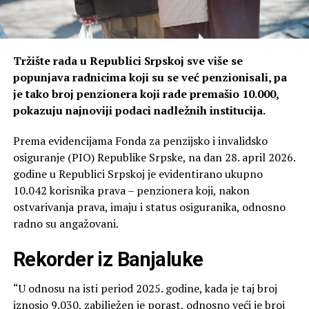
Tržište rada u Republici Srpskoj sve više se
popunjava radnicima koji su se već penzionisali, pa
je tako broj penzionera koji rade premašio 10.000,
pokazuju najnoviji podaci nadležnih institucija.
Prema evidencijama Fonda za penzijsko i invalidsko
osiguranje (PIO) Republike Srpske, na dan 28. april 2026.
godine u Republici Srpskoj je evidentirano ukupno
10.042 korisnika prava – penzionera koji, nakon
ostvarivanja prava, imaju i status osiguranika, odnosno
radno su angažovani.
Rekorder iz Banjaluke
“U odnosu na isti period 2025. godine, kada je taj broj
iznosio 9.030, zabilježen je porast, odnosno veći je broj