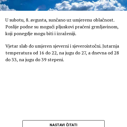
U subotu, 8. avgusta, sunčano uz umjerenu oblačnost.
Poslije podne su mogući pljuskovi praćeni grmljavinom,
koji ponegdje mogu biti i izraženiji.
Vjetar slab do umjeren sjeverni i sjeveroistočni. Jutarnja
temperatura od 16 do 22, na jugu do 27, a dnevna od 28
do 33, na jugu do 39 stepeni.
NASTAVI ČITATI