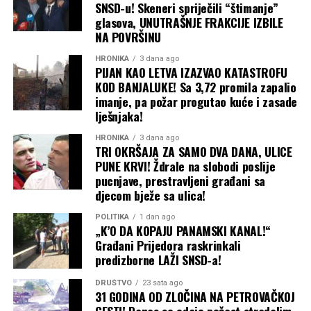
SNSD-u! Skeneri spriječili “štimanje”
glasova, UNUTRAŠNJE FRAKCIJE IZBILE
NA POVRŠINU
HRONIKA
3 dana ago
PIJAN KAO LETVA IZAZVAO KATASTROFU
KOD BANJALUKE! Sa 3,72 promila zapalio
imanje, pa požar progutao kuće i zasade
lješnjaka!
HRONIKA
3 dana ago
TRI OKRŠAJA ZA SAMO DVA DANA, ULICE
PUNE KRVI! Ždrale na slobodi poslije
pucnjave, prestravljeni građani sa
djecom bježe sa ulica!
POLITIKA
1 dan ago
„K’O DA KOPAJU PANAMSKI KANAL!“
Građani Prijedora raskrinkali
predizborne LAŽI SNSD-a!
DRUŠTVO
23 sata ago
31 GODINA OD ZLOČINA NA PETROVAČKOJ
CESTI! Danas se odaje počast stradalim