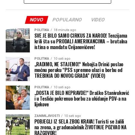
Hrvatskoj.
NOVO
POPULARNO
VIDEO
Tek nekoliko kilometara poslije granice Marko je
pokušao razgovarati sa suprugom, ali odgovora nije bilo.
POLITIKA
18 minuta ago
Kada se okrenuo prema zadnjem dijelu automobila,
SVE JE BILO SAMO CIRKUS ZA NAROD! Tenzijama
krili šta su PRODALI AMERIKANCIMA – brutalna
shvatio je da Jelene nema.
istina o mandatu Cvijanovićeve!
U prvom trenutku pomislio je da je riječ o nesporazumu,
POLITIKA
10 sati ago
a zatim je zaustavio automobil na prvom sigurnom
„RADIMO, NE STAJEMO!“ Nebojša Drinić poslao
moćnu poruku “PSS spremno ulazi u borbu od
mjestu i nazvao suprugu.
TREBINJA DO NOVOG GRADA” (VIDEO)
Jelena je još uvijek bila na području graničnog prijelaza i
POLITIKA
10 sati ago
pokušavala saznati gdje je njen suprug.
„DOSTA JE BILO NEPRAVDE!“ Draško Stanivuković
i u Tesliću pokrenuo borbu za ukidanje PDV-a na
„Mislila sam da se šali. Izašla sam na nekoliko minuta,
lijekove
vratila se, a auta nema. Prvo sam pomislila da je samo
ZANIMLJIVOSTI
10 sati ago
pomjerio vozilo naprijed. Onda sam shvatila da je
POBJEGLI IZ SELA ZBOG KRAVA! Turisti se žalili
stvarno prešao granicu bez mene“, ispričala je kroz
na zvona, a gradonačelnik ŽIVOTINJE POZVAO NA
smijeh.
RAZGOVOR!