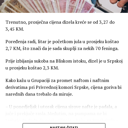
Trenutno, prosječna cijena dizela kreće se od 3,27 do
3,45 KM.
Poređenja radi, litar je početkom jula u prosjeku koštao
2,7 KM, što znači da je sada skuplji za nekih 70 feninga.
Prije izbijanja sukoba na Bliskom istoku, dizel je u Srpskoj
u prosjeku koštao 2,3 KM.
Kako kažu u Grupaciji za promet naftom i naftnim
derivatima pri Privrednoj komori Srpske, cijena goriva bi
narednih dana trebalo da miruje.
– U ponedjeljak i utorak cijena sirove nafte je padala, a
juče i prekjuče rasla. Međutim, na pumpama ne bi
trebalo da dođe do poskupljenja – kažu za Srpskainfo u
ovoj grupaciji.
NASTAVI ČITATI