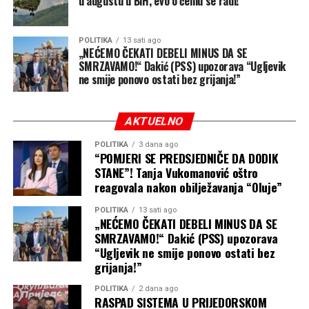
u augustu u BiH, evo o čemu se radi!
„Rekla sam mu da me sada dobro gleda svaki put kada
krene automobilom. Sljedeći put, ako izlazim na granici,
uzimam i ključeve“, našalila se, prenosi
GPMaljevac
.
POLITIKA
13 sati ago
„NEĆEMO ČEKATI DEBELI MINUS DA SE
SMRZAVAMO!“ Dakić (PSS) upozorava “Ugljevik
ne smije ponovo ostati bez grijanja!”
AKTUELNO
POLITIKA
3 dana ago
“POMJERI SE PREDSJEDNIČE DA DODIK
STANE”! Tanja Vukomanović oštro
reagovala nakon obilježavanja “Oluje”
POLITIKA
13 sati ago
„NEĆEMO ČEKATI DEBELI MINUS DA SE
SMRZAVAMO!“ Dakić (PSS) upozorava
“Ugljevik ne smije ponovo ostati bez
grijanja!”
POLITIKA
2 dana ago
RASPAD SISTEMA U PRIJEDORSKOM