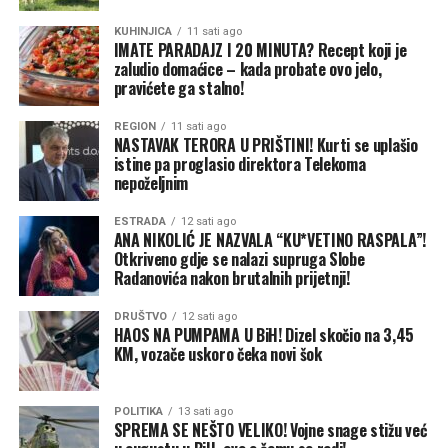
Marko se našao u nešto težoj situaciji jer se nakon
KUHINJICA
11 sati ago
IMATE PARADAJZ I 20 MINUTA? Recept koji je
prelaska državne granice nije mogao jednostavno
zaludio domaćice – kada probate ovo jelo,
okrenuti i vratiti istim putem. Morao je pronaći
pravićete ga stalno!
odgovarajuće mjesto za povratak i ponovno proći
REGION
11 sati ago
graničnu proceduru.
NASTAVAK TERORA U PRIŠTINI! Kurti se uplašio
istine pa proglasio direktora Telekoma
„Kad sam vidio prazno sjedište, nisam znao bih li se
nepoželjnim
smijao ili hvatao za glavu. Telefon mi je odmah zazvonio i
znao sam ko zove. Prvo što je rekla bilo je: ‘Jesi li ti
ESTRADA
12 sati ago
ANA NIKOLIĆ JE NAZVALA “KU*VETINO RASPALA”!
normalan?’“, ispričao je Marko.
Otkriveno gdje se nalazi supruga Slobe
Radanovića nakon brutalnih prijetnji!
Nakon dodatnog vremena provedenog na putu bračni
par ponovno se susreo, a njihovo putovanje prema
DRUŠTVO
12 sati ago
HAOS NA PUMPAMA U BiH! Dizel skočio na 3,45
Njemačkoj nastavljeno je bez novih problema.
KM, vozače uskoro čeka novi šok
Jelena je, kako kaže, ostatak puta provela na prednjem
sjedištu.
POLITIKA
13 sati ago
SPREMA SE NEŠTO VELIKO! Vojne snage stižu već