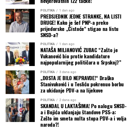
nevjerovatnih 122 tačke!
POLITIKA
1 dan ago
PREDSJEDNIK JEDNE STRANKE, NA LISTI
DRUGE! Kako je šef PNP-a preko
prijedorske „Čistoće“ stigao na listu
SNSD-a?
POLITIKA
1 dan ago
NATAŠA MILJANOVIĆ ZUBAC “Zašto je
Vukanović bio protiv kandidature
najpopularnijeg političara u Srpskoj?”
POLITIKA
3 dana ago
„DOSTA JE BILO NEPRAVDE!“ Draško
Stanivuković i u Tesliću pokrenuo borbu
za ukidanje PDV-a na lijekove
POLITIKA
2 dana ago
SKANDAL U LAKTAŠIMA! Po nalogu SNSD-
a i Bojića uklanjaju štandove PSS-a:
Zašto im smeta nulta stopa PDV-a i volja
naroda?!