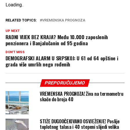
Loading
.
.
.
RELATED TOPICS:
VREMENSKA PROGNOZA
UP NEXT
RADNI VIJEK BEZ KRAJA? Među 10.000 zaposlenih
penzionera i Banjalučanin od 95 godina
DON'T MISS
DEMOGRAFSKI ALARM U SRPSKOJ: U 61 od 64 opštine i
grada više umrlih nego rođenih
PREPORUČUJEMO
VREMENSKA PROGNOZA! Živa na termometru
skače do broja 40
STIŽE DUGOOČEKIVANO OSVJEŽENJE! Poslije
toplotnog talasa i 40 stepeni slijedi velika