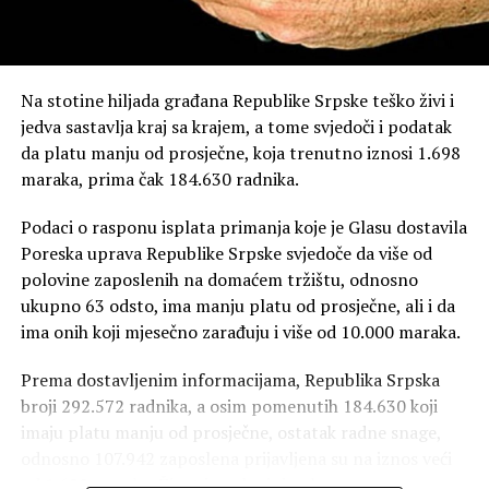
Na stotine hiljada građana Republike Srpske teško živi i
jedva sastavlja kraj sa krajem, a tome svjedoči i podatak
da platu manju od prosječne, koja trenutno iznosi 1.698
maraka, prima čak 184.630 radnika.
Podaci o rasponu isplata primanja koje je Glasu dostavila
Poreska uprava Republike Srpske svjedoče da više od
polovine zaposlenih na domaćem tržištu, odnosno
ukupno 63 odsto, ima manju platu od prosječne, ali i da
ima onih koji mjesečno zarađuju i više od 10.000 maraka.
Prema dostavljenim informacijama, Republika Srpska
broji 292.572 radnika, a osim pomenutih 184.630 koji
imaju platu manju od prosječne, ostatak radne snage,
odnosno 107.942 zaposlena prijavljena su na iznos veći
od 1.698 maraka. Život ispod minimalca