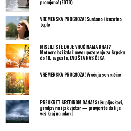
promjena! (FOTO)
VREMENSKA PROGNOZA! Sunčano i izuzetno
toplo
MISLILI STE DA JE VRUĆINAMA KRAJ?
Meteorolozi izdali novo upozorenje za Srpsku
do 18. avgusta, EVO ŠTA NAS ČEKA
VREMENSKA PROGNOZA! Vraćaju se vrućine
PREOKRET SREDINOM DANA! Stižu pljuskovi,
grmljavina i jak vjetar — provjerite da li je
vaš kraj na udaru!