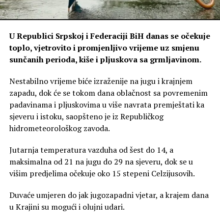
U Republici Srpskoj i Federaciji BiH danas se očekuje
toplo, vjetrovito i promjenljivo vrijeme uz smjenu
sunčanih perioda, kiše i pljuskova sa grmljavinom.
Nestabilno vrijeme biće izraženije na jugu i krajnjem
zapadu, dok će se tokom dana oblačnost sa povremenim
padavinama i pljuskovima u više navrata premještati ka
sjeveru i istoku, saopšteno je iz Republičkog
hidrometeorološkog zavoda.
Jutarnja temperatura vazduha od šest do 14, a
maksimalna od 21 na jugu do 29 na sjeveru, dok se u
višim predjelima očekuje oko 15 stepeni Celzijusovih.
Duvaće umjeren do jak jugozapadni vjetar, a krajem dana
u Krajini su mogući i olujni udari.