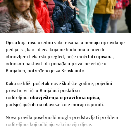
plata.
– Većina privatnih poslodavaca koristi isključivo odluku o
najnižoj plati da bi ispoštovala zakonski minimum. Po toj
logici, inženjer sa visokom stručnom spremom ne može
imati platu ispod 1.450 KM plus minuli rad, tehničar sa
Djeca koja nisu uredno vakcinisana, a nemaju opravdanje
srednjom stručnom spremom ispod 1.100 KM, a
pedijatra, kao i djeca koja ne budu imala novi ili
kvalifikovani radnik ispod 1.050 KM. Poslodavci se drže
obnovljeni ljekarski pregled, neće moći biti upisana,
tog minimuma kao plafona, a ne kao zaštitne mjere. S
odnosno nastaviti da pohađaju privatne vrtiće u
druge strane, u javnom sektoru, odnosno u svim
Banjaluci, potvrđeno je za Srpskainfo.
društvenim djelatnostima i javnim preduzećima, postoje
kolektivni ugovori. Tamo je napravljena jasna razlika u
Kako se bliži početak nove školske godine, pojedini
odnosu na najnižu platu i za svako radno mjesto utvrđen
privatni vrtići u Banjaluci poslali su
je veći iznos – naglašava Ružičić.
roditeljima
obavještenja o pravilima upisa
,
podsjećajući ih na obaveze koje moraju ispuniti.
Zbog svega toga su u privredi, ističe on, plate značajno
niže od republičkog prosjeka.
Nova pravila posebno bi mogla predstavljati problem
roditeljima koji odbijaju vakcinaciju djece.
– Za jun 2026. godine, prosječna plata u poljoprivredi,