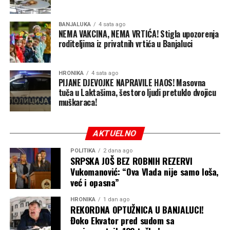
BANJALUKA
4 sata ago
NEMA VAKCINA, NEMA VRTIĆA! Stigla upozorenja
roditeljima iz privatnih vrtića u Banjaluci
HRONIKA
4 sata ago
PIJANE DJEVOJKE NAPRAVILE HAOS! Masovna
tuča u Laktašima, šestoro ljudi pretuklo dvojicu
muškaraca!
AKTUELNO
POLITIKA
2 dana ago
SRPSKA JOŠ BEZ ROBNIH REZERVI
Vukomanović: “Ova Vlada nije samo loša,
već i opasna”
HRONIKA
1 dan ago
REKORDNA OPTUŽNICA U BANJALUCI!
Đoko Ekvator pred sudom sa