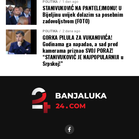
POLITIKA
1 dan ago
STANIVUKOVIĆ NA PANTELEJMONU! U
Bijeljinu uvijek dolazim sa posebnim
zadovoljstvom (FOTO)
POLITIKA
2 dana ago
GORKA PILULA ZA VUKANOVIĆA!
Godinama ga napadao, a sad pred
kamerama priznao SVOJ PORAZ!
“STANIVUKOVIĆ JE NAJPOPULARNIJI u
Srpskoj!”