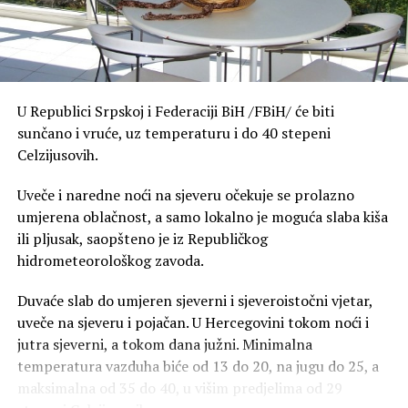
do 1.350 KM prijavljeno 67.284 lica, a od 1.351 do 1.450
maraka 23.993 radnika – kazali su “Glasu” u Poreskoj
upravi Republike Srpske.
S druge strane granice prosjeka, najveći dio onih koji
U Republici Srpskoj i Federaciji BiH /FBiH/ će biti
zarađuju više od 1.689 KM nalazi se u platnom razredu
sunčano i vruće, uz temperaturu i do 40 stepeni
do 4.000 KM. Tačnije, u ovom rasponu prijavljeno je
Celzijusovih.
102.413 radnika.
Uveče i naredne noći na sjeveru očekuje se prolazno
Kako se zarađeni iznosi povećavaju, broj zaposlenih
umjerena oblačnost, a samo lokalno je moguća slaba kiša
naglim korakom opada. Sa platom između 4.001 i 5.000
ili pljusak, saopšteno je iz Republičkog
KM može se pohvaliti 3.102 lica, dok primanja od 5.001
hidrometeorološkog zavoda.
do 10.000 maraka mjesečno ostvaruje 2.209 zaposlenih.
Na samom vrhu ove piramide nalazi se mala, ali izuzetno
Duvaće slab do umjeren sjeverni i sjeveroistočni vjetar,
plaćena grupa – više od 10.000 KM mjesečno prima
uveče na sjeveru i pojačan. U Hercegovini tokom noći i
tačno 218 radnika u Republici Srpskoj.
jutra sjeverni, a tokom dana južni. Minimalna
temperatura vazduha biće od 13 do 20, na jugu do 25, a
Bilo je i gore
maksimalna od 35 do 40, u višim predjelima od 29