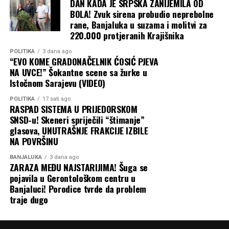
DAN KADA JE SRPSKA ZANIJEMILA OD
u julu 2022. godine, koji je ranije omogućio bezbjednu
BOLA! Zvuk sirena probudio neprebolne
plovidbu do i iz ukrajinskih luka.
rane, Banjaluka u suzama i molitvi za
220.000 protjeranih Krajišnika
Baš kao što je kriza u Ormuskom moreuzu primorala
susjedne zemlje da grozničavo traže nove puteve za
POLITIKA
3 dana ago
“EVO KOME GRADONAČELNIK ĆOSIĆ PJEVA
izvoz nafte iz Persijskog zaliva, tako bi i Ukrajina mogla
NA UVCE!” Šokantne scene sa žurke u
da preusmjeri izvoz žita preko Dunava, rumunskih luka i
Istočnom Sarajevu (VIDEO)
željeznice, kao što je to činila na početku rata. Ali, kao i
tada, ta alternativna rješenja su skupa i logistički znatno
POLITIKA
17 sati ago
RASPAD SISTEMA U PRIJEDORSKOM
komplikovanija.
SNSD-u! Skeneri spriječili “štimanje”
glasova, UNUTRAŠNJE FRAKCIJE IZBILE
Zbog svega ovoga, priroda ruskog rata protiv Ukrajine
NA POVRŠINU
nastaviće da se mijenja dok obje strane traže način da
BANJALUKA
3 dana ago
prekinu pat-poziciju na frontu u svoju korist. A
ZARAZA MEĐU NAJSTARIJIMA! Šuga se
ekonomska šteta, koja se osjeća daleko izvan granica
pojavila u Gerontološkom centru u
Ukrajine i Rusije, nastaviće da se gomila, piše Blic.
Banjaluci! Porodice tvrde da problem
traje dugo