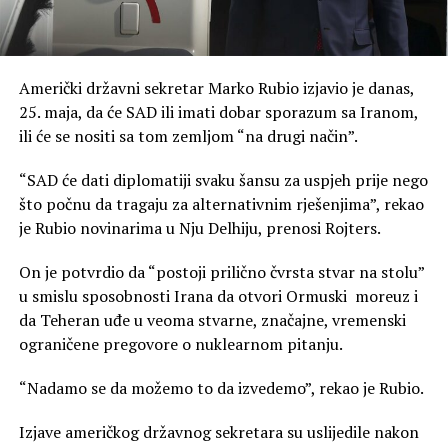
Američki državni sekretar Marko Rubio izjavio je danas,
25. maja, da će SAD ili imati dobar sporazum sa Iranom,
ili će se nositi sa tom zemljom “na drugi način”.
“SAD će dati diplomatiji svaku šansu za uspjeh prije nego
što počnu da tragaju za alternativnim rješenjima”, rekao
je Rubio novinarima u Nju Delhiju, prenosi Rojters.
On je potvrdio da “postoji prilično čvrsta stvar na stolu”
u smislu sposobnosti Irana da otvori Ormuski moreuz i
da Teheran uđe u veoma stvarne, značajne, vremenski
ograničene pregovore o nuklearnom pitanju.
“Nadamo se da možemo to da izvedemo”, rekao je Rubio.
Izjave američkog državnog sekretara su uslijedile nakon