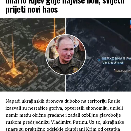
prijeti novi haos
“Mi smo nekako usred igre i i ljudi pokušavaju da
predvide kako će se ona odvijati. Mogu da vam kažem da
će to ići na način dobar po SAD”, rekao je on.
(Tanjug)
Napadi ukrajinskih dronova duboko na teritoriju Rusije
izazvali su nestašice goriva, opteretili ekonomiju, unijeli
nemir među obične građane i zadali ozbiljne glavobolje
ruskom predsjedniku Vladimiru Putinu. Uz to, ukrajinske
snage su praktično odsjekle okupirani Krim od ostatka