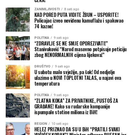
ČEKA!
presiječe ključni izvor deviznih prihoda Ukrajine i ojača
svoju pregovaračku poziciju u svijetu tako što će nanijeti
ZANIMLJIVOSTI
8 sati ago
KAD PORED PUTA VIDITE ŽBUN – USPORITE!
udarac velikim uvoznicima žita u Africi i Aziji, piše Tajm.
Policajac izveo neviđenu kamuflažu i spakovao
Kijev, s druge strane, pokušava da umanji razmjere štete.
74 kazne!
Nakon dvonedjeljnih žestokih udara ruskih dronova i
raketa na Odesu i druge primorske gradove, ukrajinski
POLITIKA
9 sati ago
“ZDRAVLJE SE NE SMJE OPOREZIVATI!”
ministar poljoprivrede Taras Visocki tvrdio je u julu da
Stanivuković “Narod masovno potpisuje peticiju
su luke i dalje otvorene i operativne. Međutim, oko 90
zbog NENORMALNIH cijena lijekova!”
odsto brodovlasnika obustavilo je dolaske jer su – baš
kao i u Ormuskom moreuzu blizu Irana – troškovi
DRUŠTVO
9 sati ago
U subotu malo svježije, pa šok! Od nedjelje
osiguranja skočili u nebesa zbog konstantne opasnosti
ulazimo u NOVI TOPLOTNI TALAS, u najavi ova
od novih napada.
temperatura
Ovo nije prvi put da je pomorski saobraćaj na Crnom
POLITIKA
9 sati ago
moru prekinut od početka ruske invazije. Talasi ruskih
“ZLATNA KOKA” ZA PRIVATNIKE, PUSTOŠ ZA
GRAĐANE! Kako su rudarske kompanije
napada na luke krajem 2025. i početkom 2026. godine
ispumpale stotine miliona iz BiH!
nisu zadugo usporili rad. Ali ovi posljednji udari su i širi i
žešći, u velikoj mjeri zato što su nedavni uspjesi Ukrajine,
REGION
10 sati ago
HELEZ PRIZNAO DA SU U BiH “PRATILI SVAKI
naročito unutar same Rusije, isprovocirali Putina da