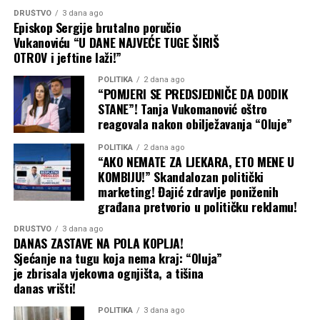
četvrtinu uvoza pšenice za Egipat i oko 18 procenata za
DRUŠTVO
3 dana ago
Indoneziju. Takođe je najveći dobavljač kukuruza za
Episkop Sergije brutalno poručio
Evropsku uniju, pokriva čak 92 odsto njenog uvoza
Vukanoviću “U DANE NAJVEĆE TUGE ŠIRIŠ
suncokretovog ulja i ostaje ključni izvor stočne hrane i
OTROV i jeftine laži!”
biljnih ulja.
POLITIKA
2 dana ago
“POMJERI SE PREDSJEDNIČE DA DODIK
Putin računa na to da će poskupljenje hrane – u
STANE”! Tanja Vukomanović oštro
trenutku kada američki rat sa Iranom već podiže cijene
reagovala nakon obilježavanja “Oluje”
nafte i svega ostalog – primorati ukrajinske trgovinske
POLITIKA
2 dana ago
partnere, prije svega u Evropi, da pritisnu Kijev da
“AKO NEMATE ZA LJEKARA, ETO MENE U
obustavi napade unutar Rusije. Međutim, malo je
KOMBIJU!” Skandalozan politički
vjerovatno da će ta strategija upaliti, navodi se u analizi
marketing! Đajić zdravlje poniženih
građana pretvorio u političku reklamu!
Tajma. Šta Ukrajina može da uradi
Podrška Evrope Ukrajini i dalje je čvrsta, a vlade koje trpe
DRUŠTVO
3 dana ago
posljedice poskupljenja prije će okriviti Moskvu nego
DANAS ZASTAVE NA POLA KOPLJA!
Sjećanje na tugu koja nema kraj: “Oluja”
Kijev. Ipak, Putin očajnički želi pobjede na frontu, pa će
je zbrisala vjekovna ognjišta, a tišina
gurati po svom čak i bez čiste i ubjedljive pobjede na
danas vrišti!
pomolu. Isto tako, ne treba očekivati ni obnovu
sporazuma postignutog pod okriljem Ujedinjenih nacija
POLITIKA
3 dana ago