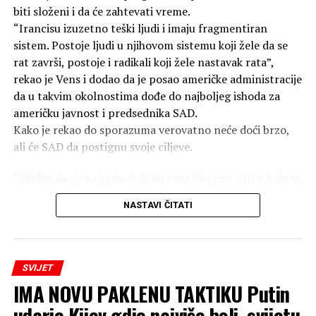
godine ubila je između 70.000 i 100.000 ljudi na sam dan
biti složeni i da će zahtevati vreme.
eksplozije.
“Irancisu izuzetno teški ljudi i imaju fragmentiran
sistem. Postoje ljudi u njihovom sistemu koji žele da se
Do kraja 1945. godine, broj žrtava porastao je na
rat završi, postoje i radikali koji žele nastavak rata”,
140.000, jer su ljudi umirali u bolnicama od zadobijenih
rekao je Vens i dodao da je posao američke administracije
povreda i izloženosti zračenju. Ukupan broj žrtava
da u takvim okolnostima dođe do najboljeg ishoda za
bombardovanja sada prelazi 350.000.
američku javnost i predsednika SAD.
Kako je rekao do sporazuma verovatno neće doći brzo,
SAD i dalje ne priznaju moralnu odgovornost za
ali će SAD da postignu svoje ciljeve.
atomska bombardovanja, pravdajući svoje postupke kao
“vojnu nužnost”.
“Mislim da će na kraju doći do toga da cene nafte, koje su
danas bile 79 dolara, padnu i ostanu niske. Iran nikada
NASTAVI ČITATI
neće imati nuklearno oružje, a SAD će biti u jačoj
poziciji”, rekao je Vens.
Dodao je i da ne bi trebalo da se donose zaključci o
SVIJET
ishodu pregovora dok oni još traju, ali da će SAD
IMA NOVU PAKLENU TAKTIKU Putin
nastaviti da se oslanja na vojni pritisak, ekonomske mere
udario Kijev gdje najviše boli, svijetu
i diplomatiju kako bi postigle svoje ciljeve.