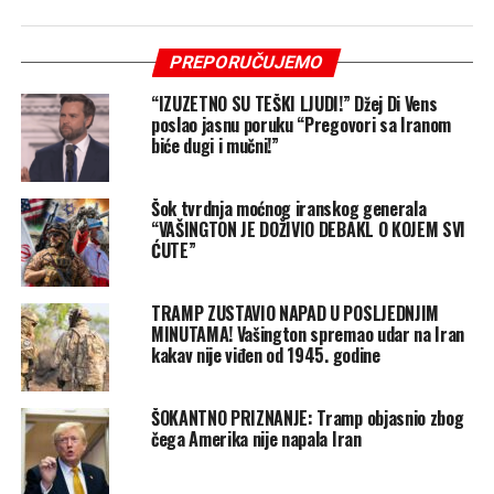
PREPORUČUJEMO
“IZUZETNO SU TEŠKI LJUDI!” Džej Di Vens
poslao jasnu poruku “Pregovori sa Iranom
biće dugi i mučni!”
Šok tvrdnja moćnog iranskog generala
“VAŠINGTON JE DOŽIVIO DEBAKL O KOJEM SVI
ĆUTE”
TRAMP ZUSTAVIO NAPAD U POSLJEDNJIM
MINUTAMA! Vašington spremao udar na Iran
kakav nije viđen od 1945. godine
ŠOKANTNO PRIZNANJE: Tramp objasnio zbog
čega Amerika nije napala Iran