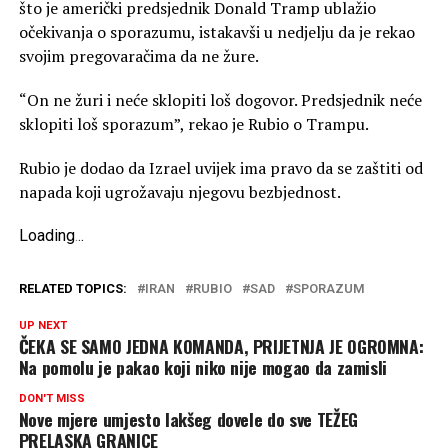
što je američki predsjednik Donald Tramp ublažio
očekivanja o sporazumu, istakavši u nedjelju da je rekao
svojim pregovaračima da ne žure.
“On ne žuri i neće sklopiti loš dogovor. Predsjednik neće
sklopiti loš sporazum”, rekao je Rubio o Trampu.
Rubio je dodao da Izrael uvijek ima pravo da se zaštiti od
napada koji ugrožavaju njegovu bezbjednost.
Loading
.
.
.
RELATED TOPICS:
IRAN
RUBIO
SAD
SPORAZUM
UP NEXT
ČEKA SE SAMO JEDNA KOMANDA, PRIJETNJA JE OGROMNA:
Na pomolu je pakao koji niko nije mogao da zamisli
DON'T MISS
Nove mjere umjesto lakšeg dovele do sve TEŽEG
PRELASKA GRANICE