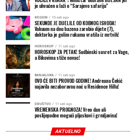
VUČIĆEV KORAK”! Ministar odbrane BIJESAN jer
pokuša da povrati inicijativu na frontu. Za sada, i
je uhvaćen u laži o “Sarajevo safariju”
Ukrajina i Rusija ostaju posvećene agresivnim vojnim
strategijama.
REGION
10 sati ago
SEKUNDE JE DIJELILE OD KOBNOG ISHODA!
Vakuum na dnu bazena zarobio dijete (7),
Putinova taktika i glavni cilj
doktorka je golim rukama vratila iz mrtvih!
Neposredni problem Ukrajine jeste to što se oslanja na
ograničene zalihe američkih PVO sistema „patriot” –
HOROSKOP
11 sati ago
jedinu pouzdanu odbranu od ruskih raketa – kako bi
HOROSKOP ZA PETAK! Sudbinski susret za Vage,
a Bikovima stiže novac!
zaštitila svoje gradove i vojne linije snabdijevanja.
Premještanje „patriota” radi odbrane luka bilo bi i
preskupo i izuzetno rizično. Svjesna toga, Rusija će
BANJALUKA
11 sati ago
nastaviti da gađa luke raketama i dronovima, ne
OVO ĆE BITI PROVOD GODINE! Andreana Čekić
najavila nezaboravnu noć u Residence Hillu!
ostavljajući osiguravajućim kućama razlog da smanje
premije, a brodovlasnicima motiv da se vrate.
DRUŠTVO
11 sati ago
Pored toga što smanjuje prihode Kijeva i njegovu
VREMENSKA PROGNOZA! Vreo dan ali
poslijepodne mogući pljuskovi i grmljavina!
sposobnost da finansira rat, Moskva se nada da će
skokom cijena hrane na globalnom nivou oslabiti i
međunarodnu podršku Ukrajini. Ukrajina obezbjeđuje
AKTUELNO