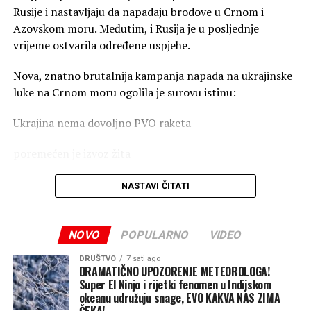
Rusije i nastavljaju da napadaju brodove u Crnom i
Azovskom moru. Međutim, i Rusija je u posljednje
vrijeme ostvarila određene uspjehe.
Nova, znatno brutalnija kampanja napada na ukrajinske
luke na Crnom moru ogolila je surovu istinu:
Ukrajina nema dovoljno PVO raketa
poremećen je izvoz žita
skresani su prihodi države
NASTAVI ČITATI
zaustavljene isporuke oružja ukrajinskoj vojsci
NOVO
POPULARNO
VIDEO
Poljoprivreda čini čak 60 odsto ukupnog robnog izvoza
Ukrajine, pa ovi ruski napadi stižu u najgorem mogućem
DRUŠTVO
7 sati ago
DRAMATIČNO UPOZORENJE METEOROLOGA!
trenutku – baš kada se poljoprivrednici spremaju za
Super El Ninjo i rijetki fenomen u Indijskom
žetvu. Ako ova blokada potraje, Rusija bi mogla da
okeanu udružuju snage, EVO KAKVA NAS ZIMA