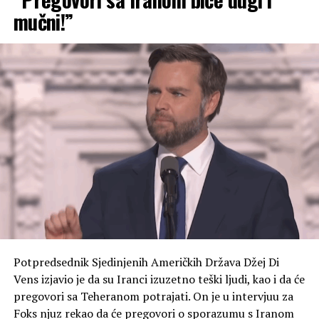
mučni!”
Japanski premijer Sanae Takaiči takođe nije pomenula
SAD u svom obraćanju. Ona je obećala da će Japan
nastaviti da čini sve što je moguće da stvori svijet bez
nuklearnog oružja. – Ne smijemo prestati da se krećemo
ovim putem – naglasila je ona i pozvala na nuklearno
razoružanje. Ona je izrazila nadu da svijet nikada neće
vidjeti treći grad koji je pretrpio atomsko
bombardovanje.
Japanski zvaničnici uglavnom ne ističu u javnim
govorima da su SAD izvršile napade na gradove Hirošimu
i Nagasaki, navodi TASS.
Američke snage izvele su napade atomskim oružjem sa
zvanično navedenim ciljem ubrzavanja predaje Japana.
Potpredsednik Sjedinjenih Američkih Država Džej Di
To ostaju jedini slučajevi upotrebe nuklearnog oružja u
Vens izjavio je da su Iranci izuzetno teški ljudi, kao i da će
ratovanju u ljudskoj istoriji. Prema različitim
pregovori sa Teheranom potrajati. On je u intervjuu za
procjenama, bomba bačena na Hirošimu 6. avgusta 1945.
Foks njuz rekao da će pregovori o sporazumu s Iranom