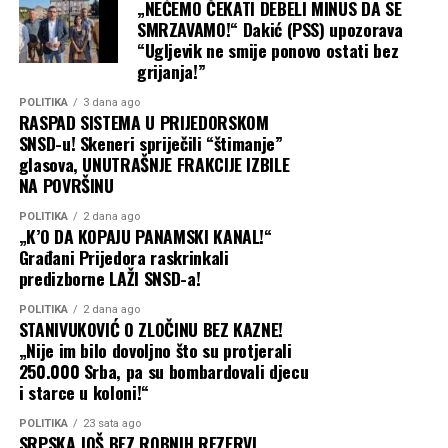
„NEĆEMO ČEKATI DEBELI MINUS DA SE
SMRZAVAMO!“ Dakić (PSS) upozorava
“Ugljevik ne smije ponovo ostati bez
grijanja!”
POLITIKA
3 dana ago
RASPAD SISTEMA U PRIJEDORSKOM
SNSD-u! Skeneri spriječili “štimanje”
glasova, UNUTRAŠNJE FRAKCIJE IZBILE
NA POVRŠINU
POLITIKA
2 dana ago
„K’O DA KOPAJU PANAMSKI KANAL!“
Građani Prijedora raskrinkali
predizborne LAŽI SNSD-a!
POLITIKA
2 dana ago
STANIVUKOVIĆ O ZLOČINU BEZ KAZNE!
„Nije im bilo dovoljno što su protjerali
250.000 Srba, pa su bombardovali djecu
i starce u koloni!“
POLITIKA
23 sata ago
SRPSKA JOŠ BEZ ROBNIH REZERVI