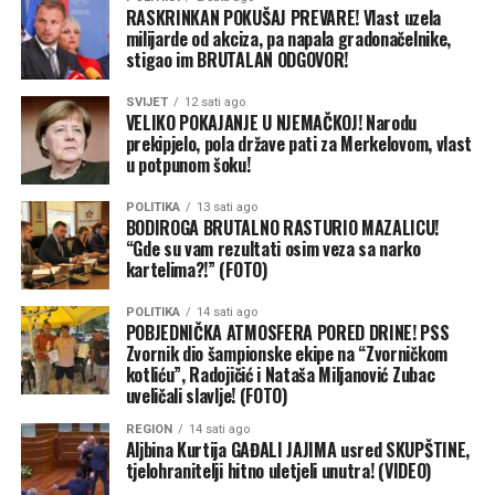
RASKRINKAN POKUŠAJ PREVARE! Vlast uzela
milijarde od akciza, pa napala gradonačelnike,
stigao im BRUTALAN ODGOVOR!
SVIJET
12 sati ago
VELIKO POKAJANJE U NJEMAČKOJ! Narodu
prekipjelo, pola države pati za Merkelovom, vlast
u potpunom šoku!
POLITIKA
13 sati ago
BODIROGA BRUTALNO RASTURIO MAZALICU!
“Gde su vam rezultati osim veza sa narko
kartelima?!” (FOTO)
POLITIKA
14 sati ago
POBJEDNIČKA ATMOSFERA PORED DRINE! PSS
Zvornik dio šampionske ekipe na “Zvorničkom
kotliću”, Radojičić i Nataša Miljanović Zubac
uveličali slavlje! (FOTO)
REGION
14 sati ago
Aljbina Kurtija GAĐALI JAJIMA usred SKUPŠTINE,
tjelohranitelji hitno uletjeli unutra! (VIDEO)