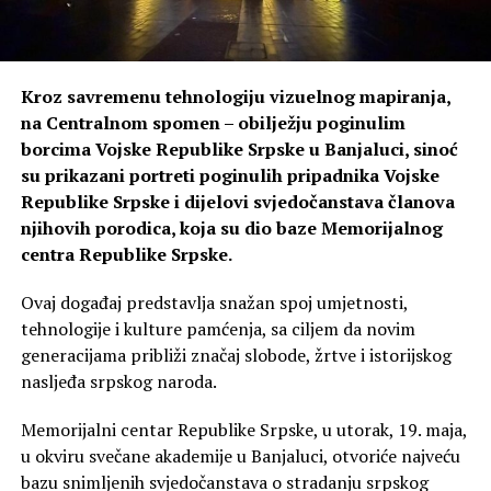
Kroz savremenu tehnologiju vizuelnog mapiranja,
na Centralnom spomen – obilježju poginulim
borcima Vojske Republike Srpske u Banjaluci, sinoć
su prikazani portreti poginulih pripadnika Vojske
Republike Srpske i dijelovi svjedočanstava članova
njihovih porodica, koja su dio baze Memorijalnog
centra Republike Srpske.
Ovaj događaj predstavlja snažan spoj umjetnosti,
tehnologije i kulture pamćenja, sa ciljem da novim
generacijama približi značaj slobode, žrtve i istorijskog
nasljeđa srpskog naroda.
Memorijalni centar Republike Srpske, u utorak, 19. maja,
u okviru svečane akademije u Banjaluci, otvoriće najveću
bazu snimljenih svjedočanstava o stradanju srpskog