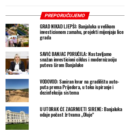
PREPORUČUJEMO
GRAD NIKAD LJEPŠI: Banjaluka u velikom
investicionom zamahu, projekti mijenjaju lice
grada
SAVIĆ BANJAC PORUČILA: Nastavljamo
snažan investicioni ciklus i modernizaciju
puteva širom Banjaluke
VODOVOD: Saniran kvar na gradilištu auto-
puta prema Prijedora, u toku ispiranje i
dezinfekcija sistema
U UTORAK ĆE ZAGRMJETI SIRENE: Banjaluka
odaje počast žrtvama „Oluje“