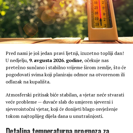
Pred nami je još jedan pravi ljetnji, izuzetno topliji dan!
U nedjelju,
9. avgusta 2026. godine
, očekuje nas
pretežno sunčano i stabilno vrijeme širom zemlje, što će
pogodovati svima koji planiraju odmor na otvorenom ili
odlazak na kupališta.
Atmosferski pritisak biće stabilan, a vjetar neće stvarati
veće probleme — duvaće slab do umjeren sjeverni i
sjeveroistočni vjetar, koji će donijeti blago osvježenje
tokom najtoplijeg dijela dana u unutrašnjosti.
Detaljna temperaturna prognoza za