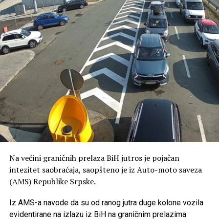
kupe tek nakon ulaska u Hrvatsku, prenosi Avaz.
Na većini graničnih prelaza BiH jutros je pojačan
intezitet saobraćaja, saopšteno je iz Auto-moto saveza
(AMS) Republike Srpske.
Iz AMS-a navode da su od ranog jutra duge kolone vozila
evidentirane na izlazu iz BiH na graničnim prelazima