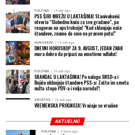
POLITIKA
14 sati ago
PSS ŠIRI MREŽU U LAKTAŠIMA! Stanivuković
otvorio “Slobodnu kuću za sve građane”, pa
reagovao na opstrukcije! “Kad sklanjaju naše
štandove, znamo da smo na pravom putu!”
HOROSKOP
15 sati ago
DNEVNI HOROSKOP ZA 9. AVGUST, JEDAN ZNAK
mora dobro da pripazi na emotivne odluke!
POLITIKA
16 sati ago
SKANDAL U LAKTAŠIMA! Po nalogu SNSD-a i
Bojića uklanjaju štandove PSS-a: Zašto im smeta
nulta stopa PDV-a i volja naroda?!
DRUŠTVO
16 sati ago
VREMENSKA PROGNOZA! Vraćaju se vrućine
AKTUELNO
POLITIKA
2 dana ago