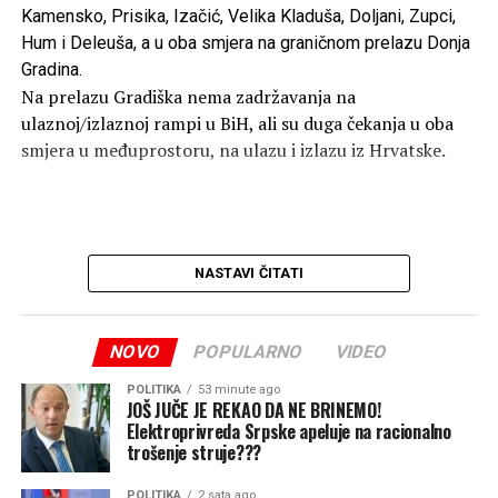
Kamensko, Prisika, Izačić, Velika Kladuša, Doljani, Zupci,
Hum i Deleuša, a u oba smjera na graničnom prelazu Donja
Gradina.
Na prelazu Gradiška nema zadržavanja na
ulaznoj/izlaznoj rampi u BiH, ali su duga čekanja u oba
smjera u međuprostoru, na ulazu i izlazu iz Hrvatske.
NASTAVI ČITATI
NOVO
POPULARNO
VIDEO
POLITIKA
53 minute ago
JOŠ JUČE JE REKAO DA NE BRINEMO!
Elektroprivreda Srpske apeluje na racionalno
trošenje struje???
POLITIKA
2 sata ago