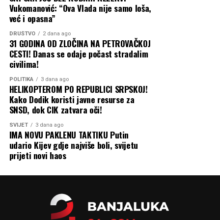
Vukomanović: “Ova Vlada nije samo loša,
već i opasna”
DRUŠTVO
2 dana ago
31 GODINA OD ZLOČINA NA PETROVAČKOJ
CESTI! Danas se odaje počast stradalim
civilima!
POLITIKA
3 dana ago
HELIKOPTEROM PO REPUBLICI SRPSKOJ!
Kako Dodik koristi javne resurse za
SNSD, dok CIK zatvara oči!
SVIJET
3 dana ago
IMA NOVU PAKLENU TAKTIKU Putin
udario Kijev gdje najviše boli, svijetu
prijeti novi haos