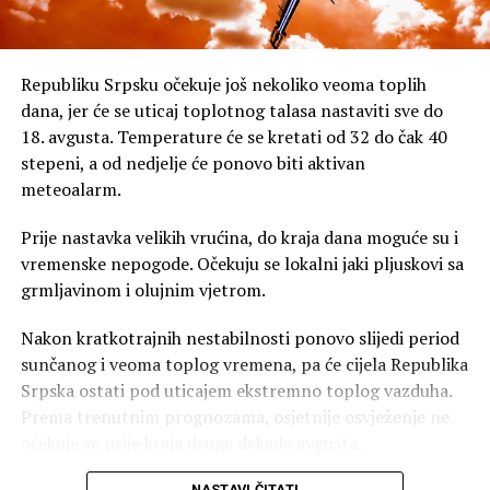
Republiku Srpsku očekuje još nekoliko veoma toplih
dana, jer će se uticaj toplotnog talasa nastaviti sve do
18. avgusta. Temperature će se kretati od 32 do čak 40
stepeni, a od nedjelje će ponovo biti aktivan
meteoalarm.
Prije nastavka velikih vrućina, do kraja dana moguće su i
vremenske nepogode. Očekuju se lokalni jaki pljuskovi sa
grmljavinom i olujnim vjetrom.
Nakon kratkotrajnih nestabilnosti ponovo slijedi period
sunčanog i veoma toplog vremena, pa će cijela Republika
Srpska ostati pod uticajem ekstremno toplog vazduha.
Prema trenutnim prognozama, osjetnije osvježenje ne
očekuje se prije kraja druge dekade avgusta.
NASTAVI ČITATI