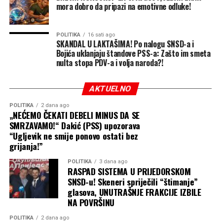
mora dobro da pripazi na emotivne odluke!
POLITIKA
16 sati ago
SKANDAL U LAKTAŠIMA! Po nalogu SNSD-a i
Bojića uklanjaju štandove PSS-a: Zašto im smeta
nulta stopa PDV-a i volja naroda?!
AKTUELNO
POLITIKA
2 dana ago
„NEĆEMO ČEKATI DEBELI MINUS DA SE
SMRZAVAMO!“ Dakić (PSS) upozorava
“Ugljevik ne smije ponovo ostati bez
grijanja!”
POLITIKA
3 dana ago
RASPAD SISTEMA U PRIJEDORSKOM
SNSD-u! Skeneri spriječili “štimanje”
glasova, UNUTRAŠNJE FRAKCIJE IZBILE
NA POVRŠINU
POLITIKA
2 dana ago