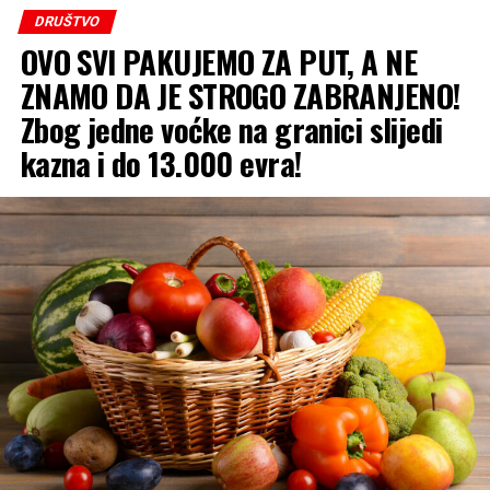
DRUŠTVO
Dan:
Tokom dana očekuje se brz porast
OVO SVI PAKUJEMO ZA PUT, A NE
temperature. Najviša dnevna temperatura zraka
u većini krajeva kretaće se od
27 do 33 °C
.
ZNAMO DA JE STROGO ZABRANJENO!
Zbog jedne voćke na granici slijedi
Jug zemlje:
Na samom jugu očekuje nas pravi
kazna i do 13.000 evra!
tropski dan, gdje će živa u termometru dostizati i
ekstremnih
39 °C
!