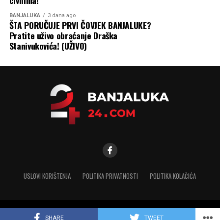
BANJALUKA
3 dana ago
ŠTA PORUČUJE PRVI ČOVJEK BANJALUKE?
Pratite uživo obraćanje Draška
Stanivukovića! (UŽIVO)
USLOVI KORIŠTENJA
POLITIKA PRIVATNOSTI
POLITIKA KOLAČIĆA
Copyright © 2025 banjaluka-24.com. Sva prava zadržana
SHARE
TWEET