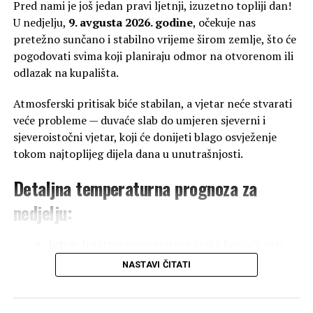
Pred nami je još jedan pravi ljetnji, izuzetno topliji dan!
U nedjelju,
9. avgusta 2026. godine
, očekuje nas
pretežno sunčano i stabilno vrijeme širom zemlje, što će
pogodovati svima koji planiraju odmor na otvorenom ili
odlazak na kupališta.
Atmosferski pritisak biće stabilan, a vjetar neće stvarati
veće probleme — duvaće slab do umjeren sjeverni i
sjeveroistočni vjetar, koji će donijeti blago osvježenje
tokom najtoplijeg dijela dana u unutrašnjosti.
Detaljna temperaturna prognoza za
nedjelju:
Jutro:
Jutarnje temperature zraka kretaće se u
rasponu od
16 do 22 °C
, dok će na jugu zemlje
NASTAVI ČITATI
jutro biti znatno toplije, sa temperaturama oko
26 °C
.