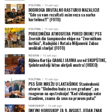
POLITIKA
14 sati ago
BODIROGA BRUTALNO RASTURIO MAZALICU!
“Gde su vam rezultati osim veza sa narko
kartelima?!” (FOTO)
POLITIKA
15 sati ago
POBJEDNIČKA ATMOSFERA PORED DRINE! PSS
Zvornik dio šampionske ekipe na “Zvorničkom
kotliću”, Radojičić i Nataša Miljanović Zubac
uveličali slavlje! (FOTO)
REGION
15 sati ago
Aljbina Kurtija GAĐALI JAJIMA usred SKUPŠTINE,
tjelohranitelji hitno uletjeli unutra! (VIDEO)
POLITIKA
15 sati ago
PSS ŠIRI MREŽU U LAKTAŠIMA! Stanivuković
otvorio “Slobodnu kuću za sve građane”, pa
reagovao na opstrukcije! “Kad sklanjaju naše
štandove, znamo da smo na pravom putu!”
HOROSKOP
16 sati ago
DNEVNI HOROSKOP ZA 9. AVGUST, JEDAN ZNAK