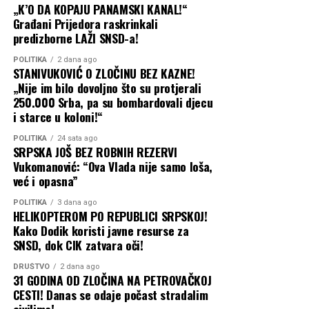
„K’O DA KOPAJU PANAMSKI KANAL!“
Građani Prijedora raskrinkali
predizborne LAŽI SNSD-a!
POLITIKA
2 dana ago
STANIVUKOVIĆ O ZLOČINU BEZ KAZNE!
„Nije im bilo dovoljno što su protjerali
250.000 Srba, pa su bombardovali djecu
i starce u koloni!“
POLITIKA
24 sata ago
SRPSKA JOŠ BEZ ROBNIH REZERVI
Vukomanović: “Ova Vlada nije samo loša,
već i opasna”
POLITIKA
3 dana ago
HELIKOPTEROM PO REPUBLICI SRPSKOJ!
Kako Dodik koristi javne resurse za
SNSD, dok CIK zatvara oči!
DRUŠTVO
2 dana ago
31 GODINA OD ZLOČINA NA PETROVAČKOJ
CESTI! Danas se odaje počast stradalim
civilima!