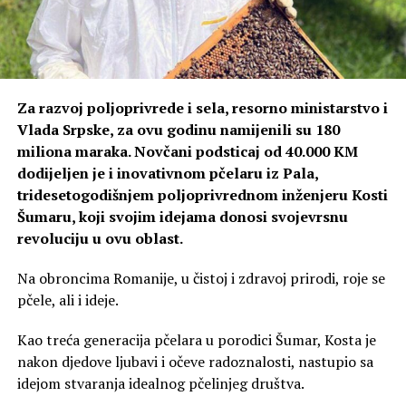
Za razvoj poljoprivrede i sela, resorno ministarstvo i
Vlada Srpske, za ovu godinu namijenili su 180
miliona maraka. Novčani podsticaj od 40.000 KM
dodijeljen je i inovativnom pčelaru iz Pala,
tridesetogodišnjem poljoprivrednom inženjeru Kosti
Šumaru, koji svojim idejama donosi svojevrsnu
revoluciju u ovu oblast.
Na obroncima Romanije, u čistoj i zdravoj prirodi, roje se
pčele, ali i ideje.
Kao treća generacija pčelara u porodici Šumar, Kosta je
nakon djedove ljubavi i očeve radoznalosti, nastupio sa
idejom stvaranja idealnog pčelinjeg društva.