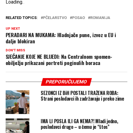
Loading
.
.
.
RELATED TOPICS:
PČELARSTVO
POSAO
ROMANIJA
UP NEXT
PERADARI NA MUKAMA: Hladnjače pune, izvoz u EU i
dalje blokiran
DON'T MISS
SJEĆANJE KOJE NE BLIJEDI: Na Centralnom spomen-
obilježju prikazani portreti poginulih boraca
PREPORUČUJEMO
SEZONCI IZ BiH POSTALI TRAŽENA ROBA:
Strani poslodavci ih zadržavaju i preko zime
IMA LI POSLA ILI GA NEMA?! Mladi jedno,
poslodavci drugo – u čemu je “štos”