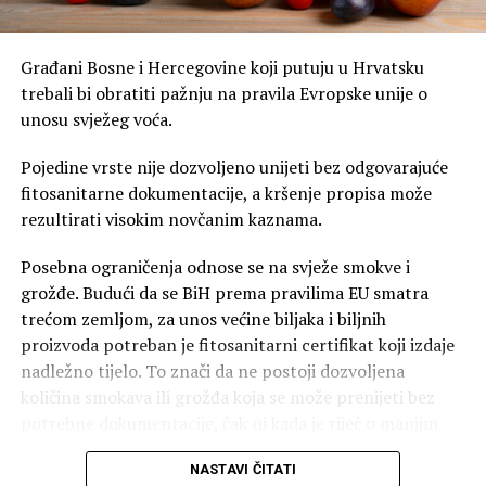
Građani Bosne i Hercegovine koji putuju u Hrvatsku
trebali bi obratiti pažnju na pravila Evropske unije o
unosu svježeg voća.
Pojedine vrste nije dozvoljeno unijeti bez odgovarajuće
fitosanitarne dokumentacije, a kršenje propisa može
rezultirati visokim novčanim kaznama.
Posebna ograničenja odnose se na svježe smokve i
grožđe. Budući da se BiH prema pravilima EU smatra
trećom zemljom, za unos većine biljaka i biljnih
proizvoda potreban je fitosanitarni certifikat koji izdaje
nadležno tijelo. To znači da ne postoji dozvoljena
količina smokava ili grožđa koja se može prenijeti bez
potrebne dokumentacije, čak ni kada je riječ o manjim
količinama za ličnu upotrebu. I uz posjedovanje
NASTAVI ČITATI
certifikata, granične službe procjenjuju da li količina