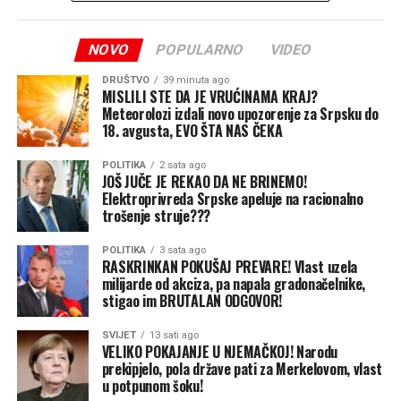
odgovara ličnim potrebama ili upućuje na komercijalni
uvoz. Od ovih pravila izuzeto je samo nekoliko vrsta voća
NOVO
POPULARNO
VIDEO
– ananas, kokos, durian, banane i datule (hurme), koje se
mogu unijeti bez fitosanitarnog certifikata.
DRUŠTVO
39 minuta ago
MISLILI STE DA JE VRUĆINAMA KRAJ?
Meteorolozi izdali novo upozorenje za Srpsku do
Ako granične ili carinske službe pronađu voće koje ne
18. avgusta, EVO ŠTA NAS ČEKA
ispunjava propisane uslove, ono može biti oduzeto i
uništeno. Za neprijavljivanje robe koja podliježe
POLITIKA
2 sata ago
ograničenjima fizičkim osobama prijete novčane kazne
JOŠ JUČE JE REKAO DA NE BRINEMO!
Elektroprivreda Srpske apeluje na racionalno
od 390 do čak 13.260 eura, zavisno od težine prekršaja.
trošenje struje???
Zbog toga se putnicima savjetuje da prije polaska
provjere važeće propise ili da svježe smokve i grožđe
POLITIKA
3 sata ago
RASKRINKAN POKUŠAJ PREVARE! Vlast uzela
kupe tek nakon ulaska u Hrvatsku, prenosi Avaz.
milijarde od akciza, pa napala gradonačelnike,
stigao im BRUTALAN ODGOVOR!
SVIJET
13 sati ago
VELIKO POKAJANJE U NJEMAČKOJ! Narodu
prekipjelo, pola države pati za Merkelovom, vlast
u potpunom šoku!